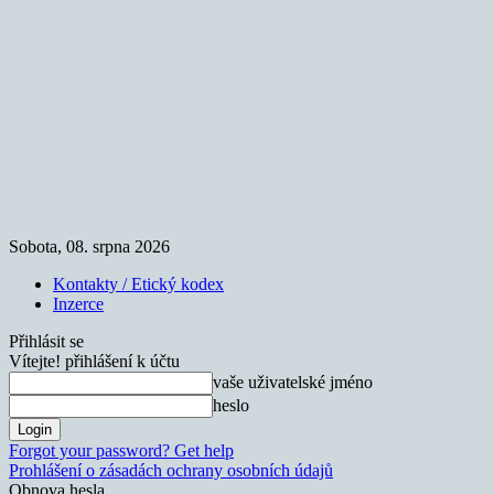
Sobota, 08. srpna 2026
Kontakty / Etický kodex
Inzerce
Přihlásit se
Vítejte! přihlášení k účtu
vaše uživatelské jméno
heslo
Forgot your password? Get help
Prohlášení o zásadách ochrany osobních údajů
Obnova hesla