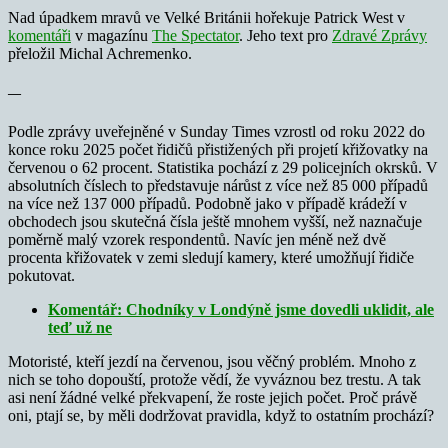
Nad úpadkem mravů ve Velké Británii hořekuje Patrick West v
komentáři
v magazínu
The Spectator
. Jeho text pro
Zdravé Zprávy
přeložil Michal Achremenko.
—
Podle zprávy uveřejněné v Sunday Times vzrostl od roku 2022 do
konce roku 2025 počet řidičů přistižených při projetí křižovatky na
červenou o 62 procent. Statistika pochází z 29 policejních okrsků. V
absolutních číslech to představuje nárůst z více než 85 000 případů
na více než 137 000 případů. Podobně jako v případě krádeží v
obchodech jsou skutečná čísla ještě mnohem vyšší, než naznačuje
poměrně malý vzorek respondentů. Navíc jen méně než dvě
procenta křižovatek v zemi sledují kamery, které umožňují řidiče
pokutovat.
Komentář: Chodníky v Londýně jsme dovedli uklidit, ale
teď už ne
Motoristé, kteří jezdí na červenou, jsou věčný problém. Mnoho z
nich se toho dopouští, protože vědí, že vyváznou bez trestu. A tak
asi není žádné velké překvapení, že roste jejich počet. Proč právě
oni, ptají se, by měli dodržovat pravidla, když to ostatním prochází?