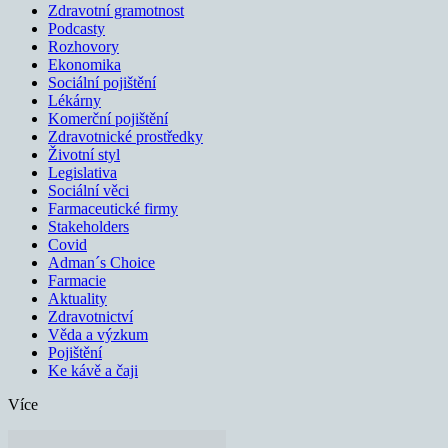
Zdravotní gramotnost
Podcasty
Rozhovory
Ekonomika
Sociální pojištění
Lékárny
Komerční pojištění
Zdravotnické prostředky
Životní styl
Legislativa
Sociální věci
Farmaceutické firmy
Stakeholders
Covid
Adman´s Choice
Farmacie
Aktuality
Zdravotnictví
Věda a výzkum
Pojištění
Ke kávě a čaji
Více