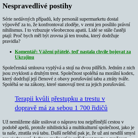
Nespravedlivé postihy
Série nedávných případů, kdy personál supermarketu dostal
výpověď za to, že konfrontoval zloděje, v zemi jen posílilo právní
nihilismus. I to vzbuzuje všeobecnou apatii. Lidé se stále častěji
ptají: Proč bych měl být zrovna já ten trouba, který dodržuje
pravidla?
Komentář: Vážení přátelé, teď nastala chvíle bojovat za
Ukrajinu
Společenská smlouva vyplývá a stojí na dvou pilířích. Jedním z nich
jsou zvyklosti a druhým trest. Společnost spoléhá na morální kodex,
který dodržují její členové z obavy porušování tabu a ztráty tváře.
Spoléhá se na zákony, které stanovují trest za jejich porušování.
Terapii kvůli přestupku a trestu v
dopravě má za sebou 1 700 řidičů
Už nemůžeme dále usilovat o nápravu tou nejpřímější cestou v
podobě apelů, protože nihilistická a multikulturní společnost, jako je
ta naše, ztratila svá tabu. Další neštěstí pak je, že už ani nesdílí smysl