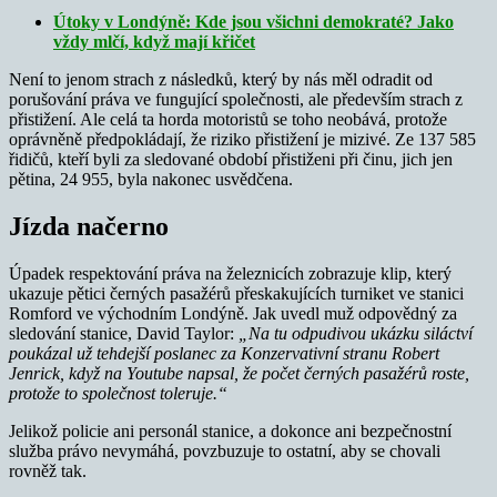
Útoky v Londýně: Kde jsou všichni demokraté? Jako
vždy mlčí, když mají křičet
Není to jenom strach z následků, který by nás měl odradit od
porušování práva ve fungující společnosti, ale především strach z
přistižení. Ale celá ta horda motoristů se toho neobává, protože
oprávněně předpokládají, že riziko přistižení je mizivé. Ze 137 585
řidičů, kteří byli za sledované období přistiženi při činu, jich jen
pětina, 24 955, byla nakonec usvědčena.
Jízda načerno
Úpadek respektování práva na železnicích zobrazuje klip, který
ukazuje pětici černých pasažérů přeskakujících turniket ve stanici
Romford ve východním Londýně. Jak uvedl muž odpovědný za
sledování stanice, David Taylor:
„Na tu odpudivou ukázku siláctví
poukázal už tehdejší poslanec za Konzervativní stranu Robert
Jenrick, když na Youtube napsal, že počet černých pasažérů roste,
protože to společnost toleruje.“
Jelikož policie ani personál stanice, a dokonce ani bezpečnostní
služba právo nevymáhá, povzbuzuje to ostatní, aby se chovali
rovněž tak.