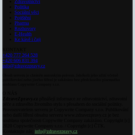
Zdravotnictví
Politika
Sociální věci
Pojištění
Pharma
Rozhovory
E-Health
Ke kávě i čaji
KONTAKT
+420 777 264 528
+420 606 831 394
info@zdravezpravy.cz
Obsah serveru je chráněn autorským právem. Jakékoli jeho užití včetně
publikování nebo jiného šíření je zakázáno bez předchozího písemného
souhlasu Copywrite Company s.r.o.
O NÁS
ZdraveZpravy.cz
přinášejí informace ze zdravotnictví, zdravotní
péče a zdravého životního stylu s přesahem do sociální politiky.
Provozovatelem serveru je Copywrite Company s.r.o. Publikování
nebo další šíření obsahu serveru www.zdravezpravy.cz je bez
souhlasu společnosti Copywrite Company zakázáno. Copyright [c]
2020 Copywrite Company s.r.o. / Copyright [c] ČTK.
Kontaktujte nás:
info@zdravezpravy.cz