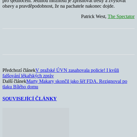
pro sjednocení. Jedinou možností je zpřísňovat tresty a zvyšovat
obavy a pravděpodobnost, že na pachatele nakonec dojde.
Patrick West,
The Spectator
Předchozí článek
V pražské ÚVN zasahovala policie! I kvůli
falšování lékařských zpráv
Další článek
Marty Makary skončil jako šéf FDA. Rezignoval po
tlaku Bílého domu
SOUVISEJÍCÍ ČLÁNKY