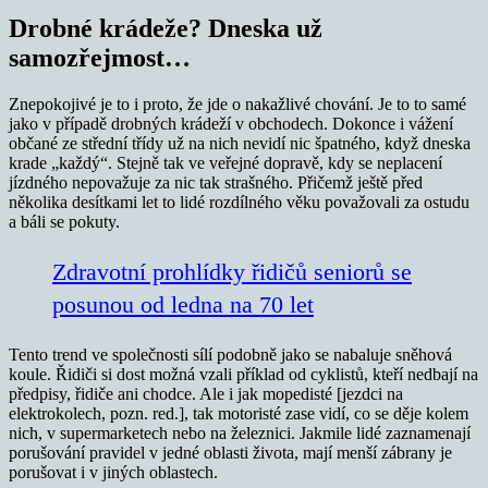
Drobné krádeže? Dneska už
samozřejmost…
Znepokojivé je to i proto, že jde o nakažlivé chování. Je to to samé
jako v případě drobných krádeží v obchodech. Dokonce i vážení
občané ze střední třídy už na nich nevidí nic špatného, když dneska
krade „každý“. Stejně tak ve veřejné dopravě, kdy se neplacení
jízdného nepovažuje za nic tak strašného. Přičemž ještě před
několika desítkami let to lidé rozdílného věku považovali za ostudu
a báli se pokuty.
Zdravotní prohlídky řidičů seniorů se
posunou od ledna na 70 let
Tento trend ve společnosti sílí podobně jako se nabaluje sněhová
koule. Řidiči si dost možná vzali příklad od cyklistů, kteří nedbají na
předpisy, řidiče ani chodce. Ale i jak mopedisté [jezdci na
elektrokolech, pozn. red.], tak motoristé zase vidí, co se děje kolem
nich, v supermarketech nebo na železnici. Jakmile lidé zaznamenají
porušování pravidel v jedné oblasti života, mají menší zábrany je
porušovat i v jiných oblastech.