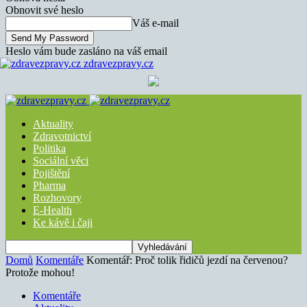
Obnovit své heslo
Váš e-mail
Heslo vám bude zasláno na váš email
zdravezpravy.cz
Aktuality
Zdravotnictví
Politika
Sociální věci
Pojištění
Pharma
Rozhovory
E-Health
Ke kávě i čaji
Domů
Komentáře
Komentář: Proč tolik řidičů jezdí na červenou?
Protože mohou!
Komentáře