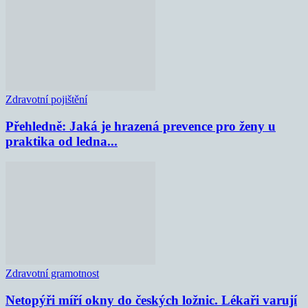
Zdravotní pojištění
Přehledně: Jaká je hrazená prevence pro ženy u
praktika od ledna...
Zdravotní gramotnost
Netopýři míří okny do českých ložnic. Lékaři varují