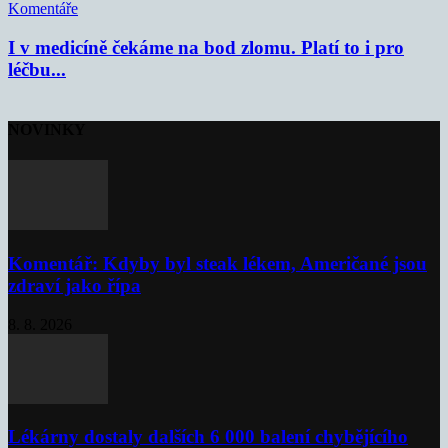
Komentáře
I v medicíně čekáme na bod zlomu. Platí to i pro
léčbu...
NOVINKY
Komentář: Kdyby byl steak lékem, Američané jsou
zdraví jako řípa
8. 8. 2026
Lékárny dostaly dalších 6 000 balení chybějícího