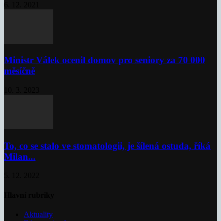
6. 12. 2021
Ministr Válek ocenil domov pro seniory za 70 000
měsíčně
10. 3. 2023
To, co se stalo ve stomatologii, je šílená ostuda, říká
Milan...
5. 12. 2022
Hlavní rubriky
Aktuality