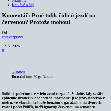
Aktuality
Ke kávě a čaji
Komentář: Proč tolik řidičů jezdí na
červenou? Protože mohou!
Od
zdravezpravy
-
12. 5. 2026
0
Ilustrační foto: Magnific.com
Solidní společnost se v této zemi rozpadá. V době, kdy se šíří
epidemie krádeží v obchodech, normalizují se jízdy načerno v
metru, ve vlacích, krádeže benzínu v garážích a na dvorech,
roste i počet řidičů, kteří ignorují červenou na semaforu.