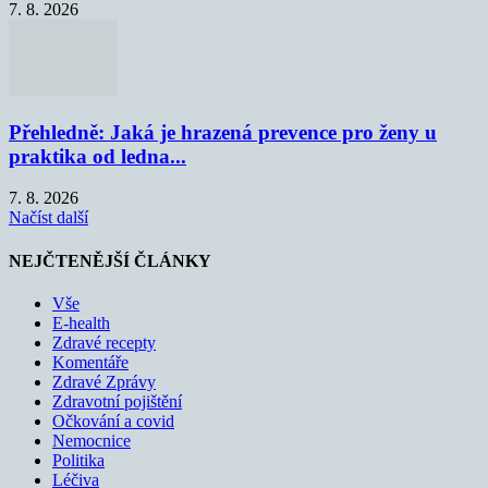
7. 8. 2026
Přehledně: Jaká je hrazená prevence pro ženy u
praktika od ledna...
7. 8. 2026
Načíst další
NEJČTENĚJŠÍ ČLÁNKY
Vše
E-health
Zdravé recepty
Komentáře
Zdravé Zprávy
Zdravotní pojištění
Očkování a covid
Nemocnice
Politika
Léčiva