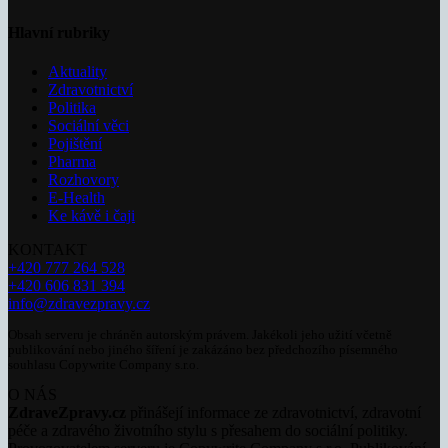
Hlavní rubriky
Aktuality
Zdravotnictví
Politika
Sociální věci
Pojištění
Pharma
Rozhovory
E-Health
Ke kávě i čaji
KONTAKT
+420 777 264 528
+420 606 831 394
info@zdravezpravy.cz
Obsah serveru je chráněn autorským právem. Jakékoli jeho užití včetně
publikování nebo jiného šíření je zakázáno bez předchozího písemného
souhlasu Copywrite Company s.r.o.
O NÁS
ZdraveZpravy.cz
přinášejí informace ze zdravotnictví, zdravotní
péče a zdravého životního stylu s přesahem do sociální politiky.