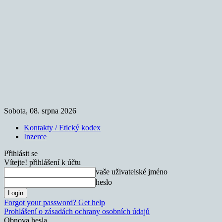
Sobota, 08. srpna 2026
Kontakty / Etický kodex
Inzerce
Přihlásit se
Vítejte! přihlášení k účtu
vaše uživatelské jméno
heslo
Forgot your password? Get help
Prohlášení o zásadách ochrany osobních údajů
Obnova hesla