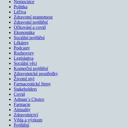
Nemocnice
Politika
Léčiva
Zdravotní gramotnost
Zdravotní pojištění
Očkování a covid
Ekonomika
Sociální pojištění
Lékárny
Podcasty
Rozhovory
Legislativa
Sociální věci
Komerční pojištění
Zdravotnické prostředky
Životní styl
Farmaceutické firmy
Stakeholders
Covid
Adman´s Choice
Farmacie
Aktuality
Zdravotnictví
Věda a výzkum
Pojištění