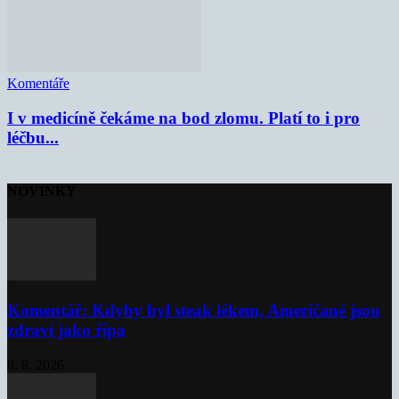
Komentáře
I v medicíně čekáme na bod zlomu. Platí to i pro
léčbu...
NOVINKY
Komentář: Kdyby byl steak lékem, Američané jsou
zdraví jako řípa
8. 8. 2026