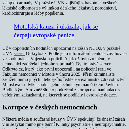
vstup do armády. V pražské ÚVN zajišťují zdravotníci veškeré
lékařské odbornosti s výjimkou dětského lékařství, porodnictví,
kardiochirurgie a léčby popálenin.
Motolská kauza i ukázala, jak se
čerpají evropské peníze
Už v dopoledních hodinách upozornil na zásah NCOZ v pražské
ÚVN
server
Odkryto.cz. Podle jeho informátorů centrála zasahovala
ve spolupráci s Vojenskou policií. A jak už bylo zmíněno, v
nemocnici zadržela i jednoho z primářů. Byl to právě server
Odkryto.cz, který jako první upozornil i na policejní razii ve
Fakultní nemocnici v Motole v únoru 2025. Při ní kriminalisté
zadrželi mimo jiných i tehdejšího ředitele a exministra zdravotnictví
Miloslava Ludvíka spolu s jeho technickým náměstkem Pavlem
Budinským. A rovněž šlo i o podezření z korupce a manipulace s
veřejnými zakázkami, na kterých se podílely i evropské dotace.
Korupce v českých nemocnicích
Některá média u současné kauzy v ÚVN spekulují, že dnešní zásah
v ní se týkal mimo jiné tamní Kliniky psychiatrie a neuropsychiatrie.