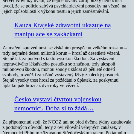
Server Novinky uvádí, že nejmenovaný zdroj blízký nemocnici
uvedl, že se policie zabývá psychiatrickými posudky na vězně, na
jejich způsobilosti k výkonu trestu a jejich zaměstnávání.
Kauza Krajské zdravotní ukazuje na
manipulace se zakázkami
Za maření spravedlnosti se získáním prospěchu velkého rozsahu –
tedy nejméně deseti milionů korun – hrozí až desetileté vězení.
Stejně tak za podvod s takto vysokou škodou. Za vystavení
nepravdivého lékařského posudku se značnou, tedy alespoň
milionovou škodou, mohou soudy ukládat až pětileté odnětí
svobody, rovněž i za zištně vystavený lživý znalecký posudek.
Stejně vysoký trest hrozí za požádání o úplatek, za poskytnutí
úplatku pak hrozí až dva roky ve vězení.
Česko vystaví čtvrtou vojenskou
nemocnici. Doba si to žádá…
Za připomenutí stojí, že NCOZ ani ne před dvěma týdny zasahovala
z podobných důvodů, tedy z ovlivňování veřejných zakázek, v
Nemocnici Příbram zřizovanou Středočeským krajem. Po tamním