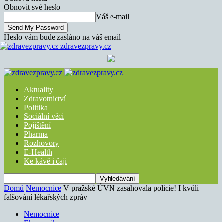
Obnovit své heslo
Váš e-mail
Heslo vám bude zasláno na váš email
zdravezpravy.cz
Aktuality
Zdravotnictví
Politika
Sociální věci
Pojištění
Pharma
Rozhovory
E-Health
Ke kávě i čaji
Domů
Nemocnice
V pražské ÚVN zasahovala policie! I kvůli
falšování lékařských zpráv
Nemocnice