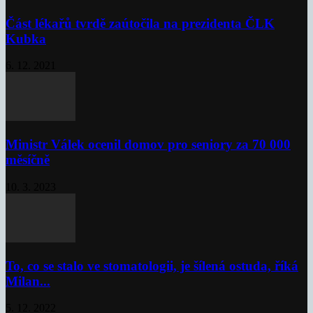
Část lékařů tvrdě zaútočila na prezidenta ČLK
Kubka
6. 12. 2021
Ministr Válek ocenil domov pro seniory za 70 000
měsíčně
10. 3. 2023
To, co se stalo ve stomatologii, je šílená ostuda, říká
Milan...
5. 12. 2022