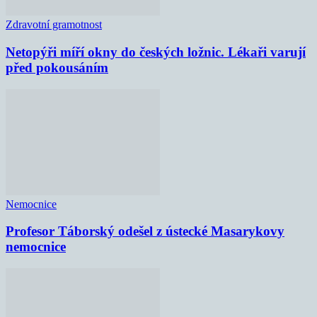
Zdravotní gramotnost
Netopýři míří okny do českých ložnic. Lékaři varují
před pokousáním
Nemocnice
Profesor Táborský odešel z ústecké Masarykovy
nemocnice