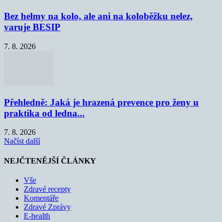
Bez helmy na kolo, ale ani na koloběžku nelez,
varuje BESIP
7. 8. 2026
Přehledně: Jaká je hrazená prevence pro ženy u
praktika od ledna...
7. 8. 2026
Načíst další
NEJČTENĚJŠÍ ČLÁNKY
Vše
Zdravé recepty
Komentáře
Zdravé Zprávy
E-health