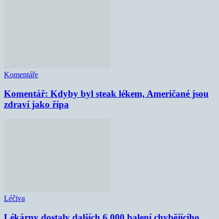
Komentáře
Komentář: Kdyby byl steak lékem, Američané jsou
zdraví jako řípa
Léčiva
Lékárny dostaly dalších 6 000 balení chybějícího