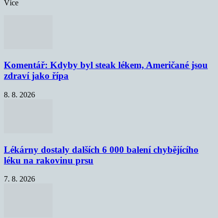
Více
Komentář: Kdyby byl steak lékem, Američané jsou
zdraví jako řípa
8. 8. 2026
Lékárny dostaly dalších 6 000 balení chybějícího
léku na rakovinu prsu
7. 8. 2026