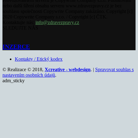
Provozovatelem serveru je Copywrite Company s.r.o. Publikování
nebo další šíření obsahu serveru www.zdravezpravy.cz je bez
souhlasu společnosti Copywrite Company zakázáno. Copyright [c]
2020 Copywrite Company s.r.o. / Copyright [c] ČTK.
Kontaktujte nás:
info@zdravezpravy.cz
SLEDUJTE NÁS
INZERCE
Kontakty / Etický kodex
© Realizace © 2018,
Xcreative - webdesign
. |
Spravovat souhlas s
nastavením osobních údajů
.
adm_sticky