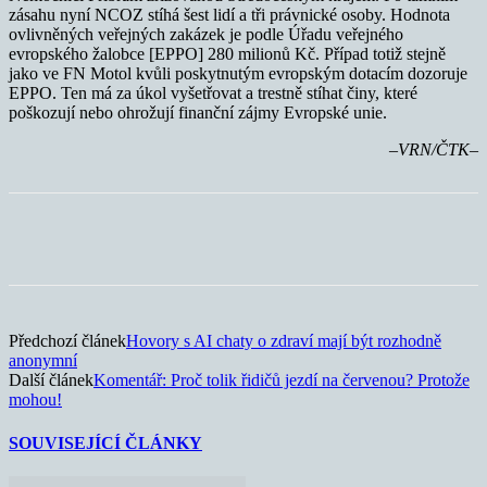
zásahu nyní NCOZ stíhá šest lidí a tři právnické osoby. Hodnota
ovlivněných veřejných zakázek je podle Úřadu veřejného
evropského žalobce [EPPO] 280 milionů Kč. Případ totiž stejně
jako ve FN Motol kvůli poskytnutým evropským dotacím dozoruje
EPPO. Ten má za úkol vyšetřovat a trestně stíhat činy, které
poškozují nebo ohrožují finanční zájmy Evropské unie.
–VRN/ČTK–
Předchozí článek
Hovory s AI chaty o zdraví mají být rozhodně
anonymní
Další článek
Komentář: Proč tolik řidičů jezdí na červenou? Protože
mohou!
SOUVISEJÍCÍ ČLÁNKY