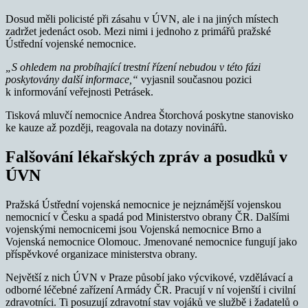
Dosud měli policisté při zásahu v ÚVN, ale i na jiných místech
zadržet jedenáct osob. Mezi nimi i jednoho z primářů pražské
Ústřední vojenské nemocnice.
„S ohledem na probíhající trestní řízení nebudou v této fázi
poskytovány další informace,“
vyjasnil současnou pozici
k informování veřejnosti Petrásek.
Tisková mluvčí nemocnice Andrea Štorchová poskytne stanovisko
ke kauze až později, reagovala na dotazy novinářů.
Falšování lékařských zpráv a posudků v
ÚVN
Pražská Ústřední vojenská nemocnice je nejznámější vojenskou
nemocnicí v Česku a spadá pod Ministerstvo obrany ČR. Dalšími
vojenskými nemocnicemi jsou Vojenská nemocnice Brno a
Vojenská nemocnice Olomouc. Jmenované nemocnice fungují jako
příspěvkové organizace ministerstva obrany.
Největší z nich ÚVN v Praze působí jako výcvikové, vzdělávací a
odborné léčebné zařízení Armády ČR. Pracují v ní vojenští i civilní
zdravotníci. Ti posuzují zdravotní stav vojáků ve službě i žadatelů o