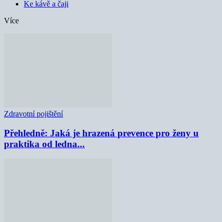
Ke kávě a čaji
Více
Zdravotní pojištění
Přehledně: Jaká je hrazená prevence pro ženy u
praktika od ledna...