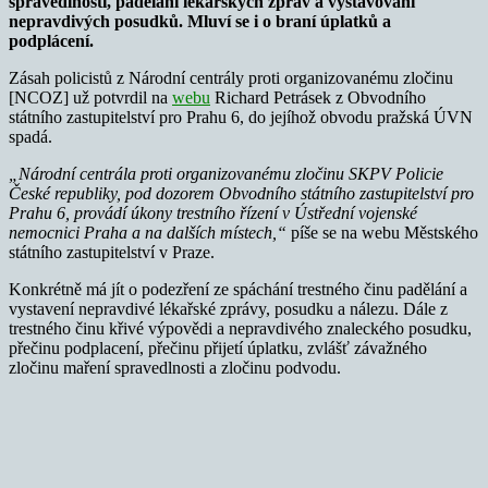
spravedlnosti, padělání lékařských zpráv a vystavování
nepravdivých posudků. Mluví se i o braní úplatků a
podplácení.
Zásah policistů z Národní centrály proti organizovanému zločinu
[NCOZ] už potvrdil na
webu
Richard Petrásek z Obvodního
státního zastupitelství pro Prahu 6, do jejíhož obvodu pražská ÚVN
spadá.
„Národní centrála proti organizovanému zločinu SKPV Policie
České republiky, pod dozorem Obvodního státního zastupitelství pro
Prahu 6, provádí úkony trestního řízení v Ústřední vojenské
nemocnici Praha a na dalších místech,“
píše se na webu Městského
státního zastupitelství v Praze.
Konkrétně má jít o podezření ze spáchání trestného činu padělání a
vystavení nepravdivé lékařské zprávy, posudku a nálezu. Dále z
trestného činu křivé výpovědi a nepravdivého znaleckého posudku,
přečinu podplacení, přečinu přijetí úplatku, zvlášť závažného
zločinu maření spravedlnosti a zločinu podvodu.