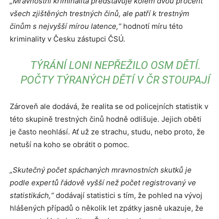
„Mravnostní kriminalita představuje kolem dvou procent
všech zjištěných trestných činů, ale patří k trestným
činům s nejvyšší mírou latence,“
hodnotí míru této
kriminality v Česku zástupci ČSÚ.
TÝRÁNÍ LONI NEPŘEŽILO OSM DĚTÍ.
POČTY TÝRANÝCH DĚTÍ V ČR STOUPAJÍ
Zároveň ale dodává, že realita se od policejních statistik v
této skupině trestných činů hodně odlišuje. Jejich oběti
je často neohlásí. Ať už ze strachu, studu, nebo proto, že
netuší na koho se obrátit o pomoc.
„Skutečný počet spáchaných mravnostních skutků je
podle expertů řádově vyšší než počet registrovaný ve
statistikách,“
dodávají statistici s tím, že pohled na vývoj
hlášených případů o několik let zpátky jasně ukazuje, že