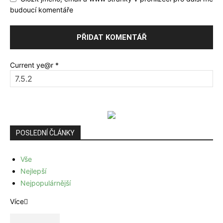
budoucí komentáře
Current ye@r
*
POSLEDNÍ ČLÁNKY
Vše
Nejlepší
Nejpopulárnější
Více