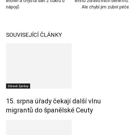
lihovin a chystá daň z cukru u
limitu zdravotních benefitů.
nápojů
Ale chybí jim zubní péče
SOUVISEJÍCÍ ČLÁNKY
Zdravé Zprávy
15. srpna úřady čekají další vlnu
migrantů do španělské Ceuty