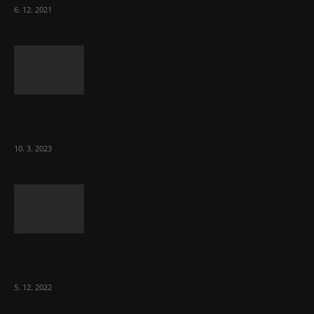
6. 12. 2021
Ministr Válek ocenil domov pro seniory za
70 000 měsíčně
10. 3. 2023
To, co se stalo ve stomatologii, je šílená
ostuda, říká Milan...
5. 12. 2022