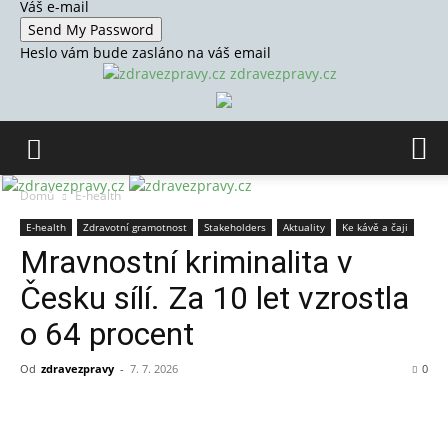
Váš e-mail
Heslo vám bude zasláno na váš email
zdravezpravy.cz
Domů
E-health
E-health
Zdravotní gramotnost
Stakeholders
Aktuality
Ke kávě a čaji
Mravnostní kriminalita v
Česku sílí. Za 10 let vzrostla
o 64 procent
Od
zdravezpravy
-
7. 7. 2026
0