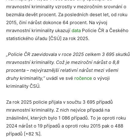
mravnostní kriminality vzrostly v meziročním srovnání o
bezmála devět procent. Za posledních deset let, od roku
2015, činí nárůst dokonce 64 procent. Na vývoj
mravnostní kriminality ukazují
data
Policie ČR a Českého
statistického úřadu [ČSÚ] za rok 2025.
„Policie ČR zaevidovala v roce 2025 celkem 3 695 skutků
mravnostní kriminality. Což je meziroční nárůst o 8,8
procenta – nejvýraznější relativní nárůst mezi všemi
druhy kriminality,“
uvádí ve své
ročence
o vývoji
kriminality ČSÚ.
Za rok 2025 policie přijala v součtu 3 695 případů
mravnostní kriminality. Z nich nejvíce připadá na
znásilnění, kterých bylo 1 086 případů. To je oproti roku
2024 nárůst o 19 případů a oproti roku 2015 pak o 488
případů [+82 %].