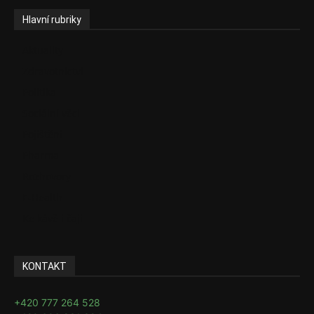
Hlavní rubriky
Aktuality
Zdravotnictví
Politika
Sociální věci
Pojištění
Pharma
Rozhovory
E-Health
Ke kávě i čaji
KONTAKT
+420 777 264 528