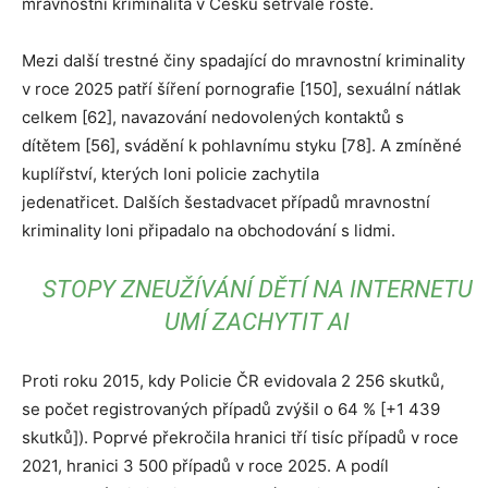
mravnostní kriminalita v Česku setrvale roste.
Mezi další trestné činy spadající do mravnostní kriminality
v roce 2025 patří šíření pornografie [150], sexuální nátlak
celkem [62], navazování nedovolených kontaktů s
dítětem [56], svádění k pohlavnímu styku [78]. A zmíněné
kuplířství, kterých loni policie zachytila
jedenatřicet. Dalších šestadvacet případů mravnostní
kriminality loni připadalo na obchodování s lidmi.
STOPY ZNEUŽÍVÁNÍ DĚTÍ NA INTERNETU
UMÍ ZACHYTIT AI
Proti roku 2015, kdy Policie ČR evidovala 2 256 skutků,
se počet registrovaných případů zvýšil o 64 % [+1 439
skutků]). Poprvé překročila hranici tří tisíc případů v roce
2021, hranici 3 500 případů v roce 2025. A podíl