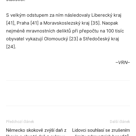
S velkým odstupem za ním následovaly Liberecký kraj
[41], Praha [41] a Moravskoslezský kraj [35]. Naopak
nejméně mravnostních deliktů při přepočtu na 100 tisíc
obyvatel vykazují Olomoucký [23] a Středočeský kraj
[24].
–VRN–
Předchozí článek
Další článek
Německo skokově zvýší daň z
Lidovci souhlasí se zrušením