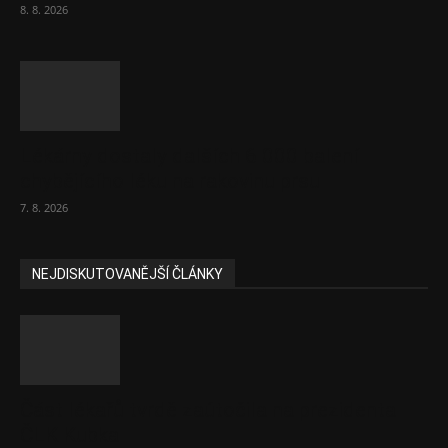
8. 8. 2026
Lékárny dostaly dalších 6 000 balení
chybějícího léku na rakovinu prsu
7. 8. 2026
NEJDISKUTOVANĚJŠÍ ČLÁNKY
Část lékařů tvrdě zaútočila na prezidenta
ČLK Kubka