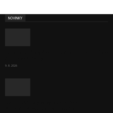
NOVINKY
15. srpna úřady čekají další vlnu migrantů do
španělské Ceuty
9. 8. 2026
Komentář: Kdyby byl steak lékem,
Američané jsou zdraví jako řípa