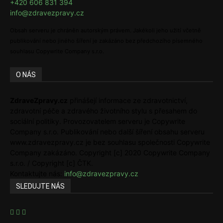
+420 606 831 394
info@zdravezpravy.cz
Obsah serveru je chráněn autorským právem. Jakékoli jeho užití včetně
publikování nebo jiného šíření je zakázáno bez předchozího písemného
souhlasu Copywrite Company s.r.o.
O NÁS
ZdraveZpravy.cz
přinášejí informace ze zdravotnictví,
zdravotní péče a zdravého životního stylu s přesahem do
sociální politiky. Provozovatelem serveru je Copywrite
Company s.r.o. Publikování nebo další šíření obsahu serveru
www.zdravezpravy.cz je bez souhlasu společnosti Copywrite
Company zakázáno. Copyright [c] 2020 Copywrite Company
s.r.o. / Copyright [c] ČTK.
Kontaktujte nás:
info@zdravezpravy.cz
SLEDUJTE NÁS