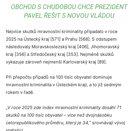
OBCHOD S CHUDOBOU CHCE PREZIDENT
PAVEL ŘEŠIT S NOVOU VLÁDOU
Nejvíce skutků mravnostní kriminality připadalo v roce
2025 na Ústecký kraj [571] a Prahu [568]. S odstupem
následovaly Moravskoslezský kraj [406], Jihomoravský
kraj [356] a Středočeský kraj [353]. Nejméně skutků
vykazuje zároveň nejmenší Karlovarský kraj [89].
Při přepočtu případů na 100 tisíc obyvatel dominuje
mravnostní kriminalita v Ústeckém kraji, a to již sedmým
rokem v řadě.
„V roce 2025 zde index mravnostní kriminality dosáhl 71
skutků na 100 tisíc obyvatel – více než dvojnásobku
celorepublikového průměru, který je 34,“
srovnávají vývoj
statistici.