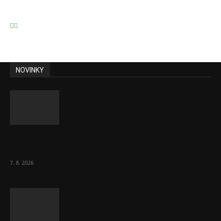
NOVINKY
Lékárny dostaly dalších 6 000 balení
chybějícího léku na rakovinu prsu
7. 8. 2026