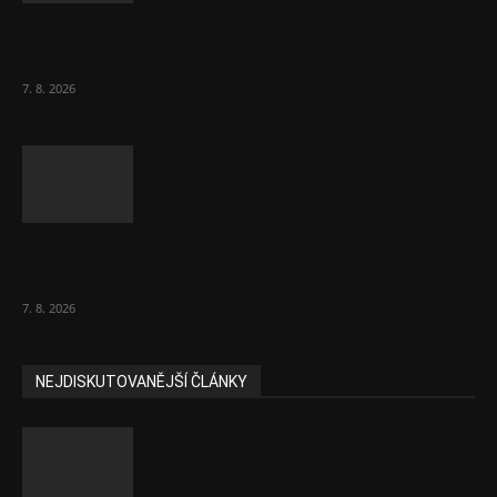
Bez helmy na kolo, ale ani na koloběžku
nelez, varuje BESIP
7. 8. 2026
Přehledně: Jaká je hrazená prevence pro
ženy u praktika od ledna...
7. 8. 2026
NEJDISKUTOVANĚJŠÍ ČLÁNKY