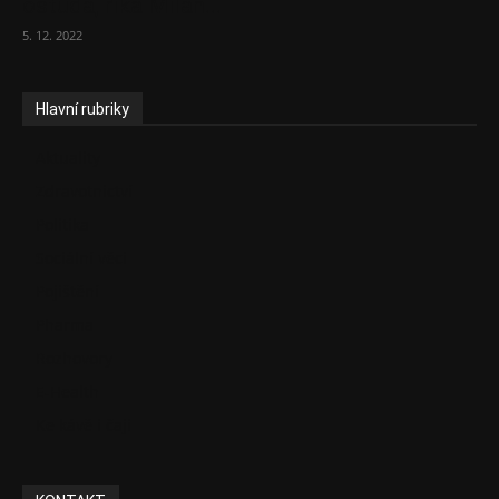
ostuda, říká Milan...
5. 12. 2022
Hlavní rubriky
Aktuality
Zdravotnictví
Politika
Sociální věci
Pojištění
Pharma
Rozhovory
E-Health
Ke kávě i čaji