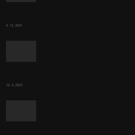
Část lékařů tvrdě zaútočila na prezidenta
ČLK Kubka
6. 12. 2021
Ministr Válek ocenil domov pro seniory za
70 000 měsíčně
10. 3. 2023
To, co se stalo ve stomatologii, je šílená