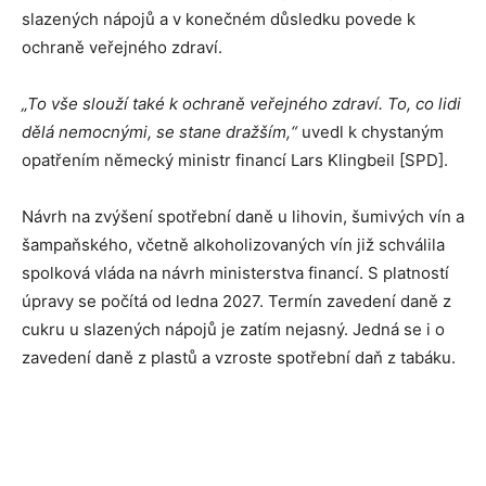
slazených nápojů a v konečném důsledku povede k
ochraně veřejného zdraví.
„To vše slouží také k ochraně veřejného zdraví. To, co lidi
dělá nemocnými, se stane dražším,“
uvedl k chystaným
opatřením německý ministr financí Lars Klingbeil [SPD].
Návrh na zvýšení spotřební daně u lihovin, šumivých vín a
šampaňského, včetně alkoholizovaných vín již schválila
spolková vláda na návrh ministerstva financí. S platností
úpravy se počítá od ledna 2027. Termín zavedení daně z
cukru u slazených nápojů je zatím nejasný. Jedná se i o
zavedení daně z plastů a vzroste spotřební daň z tabáku.