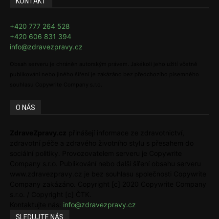
KONTAKT
+420 777 264 528
+420 606 831 394
info@zdravezpravy.cz
Obsah serveru je chráněn autorským právem. Jakékoli jeho užití včetně
publikování nebo jiného šíření je zakázáno bez předchozího písemného
souhlasu Copywrite Company s.r.o.
O NÁS
ZdraveZpravy.cz
přinášejí informace ze zdravotnictví,
zdravotní péče a zdravého životního stylu s přesahem do
sociální politiky. Provozovatelem serveru je Copywrite
Company s.r.o. Publikování nebo další šíření obsahu serveru
www.zdravezpravy.cz je bez souhlasu společnosti Copywrite
Company zakázáno. Copyright [c] 2020 Copywrite Company
s.r.o. / Copyright [c] ČTK.
Kontaktujte nás:
info@zdravezpravy.cz
SLEDUJTE NÁS