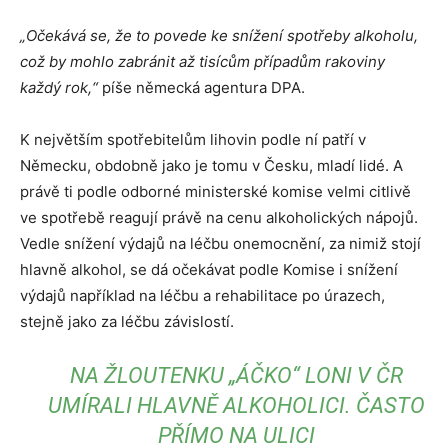
„Očekává se, že to povede ke snížení spotřeby alkoholu,
což by mohlo zabránit až tisícům případům rakoviny
každý rok,“
píše německá agentura DPA.
K největším spotřebitelům lihovin podle ní patří v
Německu, obdobně jako je tomu v Česku, mladí lidé. A
právě ti podle odborné ministerské komise velmi citlivě
ve spotřebě reagují právě na cenu alkoholických nápojů.
Vedle snížení výdajů na léčbu onemocnění, za nimiž stojí
hlavně alkohol, se dá očekávat podle Komise i snížení
výdajů například na léčbu a rehabilitace po úrazech,
stejně jako za léčbu závislostí.
NA ŽLOUTENKU „ÁČKO“ LONI V ČR
UMÍRALI HLAVNĚ ALKOHOLICI. ČASTO
PŘÍMO NA ULICI