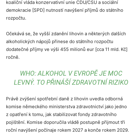
koaliční vláda konzervativní unie CDU/CSU a sociální
demokracie [SPD] nutností navýšení příjmů do státního
rozpočtu.
Očekává se, že vyšší zdanění lihovin a některých dalších
alkoholických nápojů přinese do státního rozpočtu
dodatečné příjmy ve výši 455 milionů eur [cca 11 mld. Kč]
ročně.
WHO: ALKOHOL V EVROPĚ JE MOC
LEVNÝ. TO PŘINÁŠÍ ZDRAVOTNÍ RIZIKO
Právě zvýšení spotřební daně z lihovin uvedla odborná
komise německého ministerstva zdravotnictví jako jedno
z opatření k tomu, jak stabilizovat fondy zdravotního
pojištění. Komise doporučila vládě postupně přijmout tři
roční navýšení počínaje rokem 2027 a konče rokem 2029.