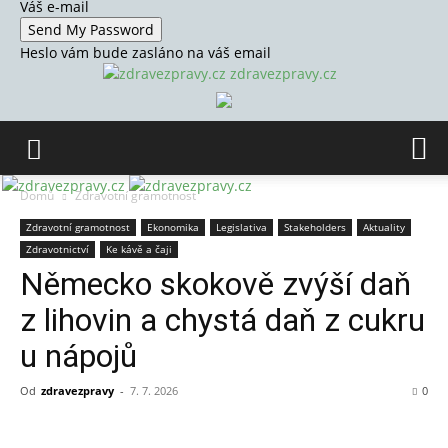
Váš e-mail
Heslo vám bude zasláno na váš email
zdravezpravy.cz
Domů
Zdravotní gramotnost
Zdravotní gramotnost
Ekonomika
Legislativa
Stakeholders
Aktuality
Zdravotnictví
Ke kávě a čaji
Německo skokově zvýší daň
z lihovin a chystá daň z cukru
u nápojů
Od
zdravezpravy
-
7. 7. 2026
0