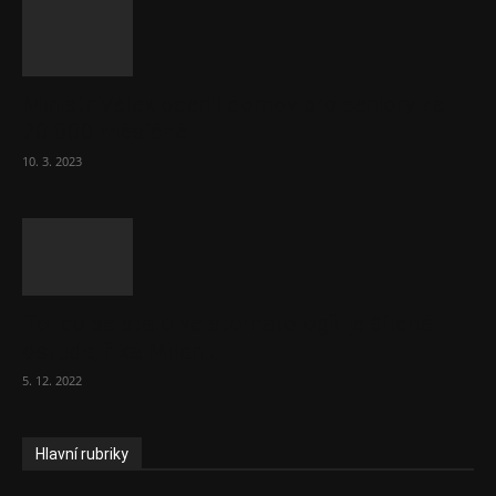
Ministr Válek ocenil domov pro seniory za
70 000 měsíčně
10. 3. 2023
To, co se stalo ve stomatologii, je šílená
ostuda, říká Milan...
5. 12. 2022
Hlavní rubriky