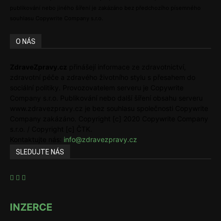
publikování nebo jiného šíření je zakázáno bez předchozího písemného
souhlasu Copywrite Company s.r.o.
O NÁS
ZdraveZpravy.cz
přinášejí informace ze zdravotnictví,
zdravotní péče a zdravého životního stylu s přesahem do
sociální politiky. Provozovatelem serveru je Copywrite
Company s.r.o. Publikování nebo další šíření obsahu serveru
www.zdravezpravy.cz je bez souhlasu společnosti Copywrite
Company zakázáno. Copyright [c] 2020 Copywrite Company
s.r.o. / Copyright [c] ČTK.
Kontaktujte nás:
info@zdravezpravy.cz
SLEDUJTE NÁS
INZERCE