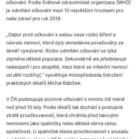
očkování. Podle Světové zdravotnické organizace [WHO]
je odmítání očkování mezi 10 největšími hrozbami pro
naše zdraví pro rok 2019.
„Odpor proti očkování s sebou nese riziko šíření a
návratu nemocí, které byly donedávna považovány za
téměř vymýcené. Riziko odmítání očkování se týká
zejména dětské populace. Sekundárně ale představuje
nebezpečí i pro dospělé, mezi které se infekční nemoci
od dětí rozšiřují,“
vysvětluje místopředseda Sdružení
praktických lékařů Michal Bábíček.
V ČR podstupuje povinné očkování o mnoho lidí méně
než před 10 lety. Podle lékařů tak dochází k postupné
ztrátě proočkovanosti, která chránila před takovými
nemocemi jako spalničky nebo dětská obrna celou
společnost. U spalniček klesla proočkovanost v souladu