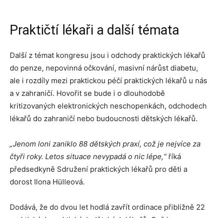
Praktičtí lékaři a další témata
Další z témat kongresu jsou i odchody praktických lékařů
do penze, nepovinná očkování, masivní nárůst diabetu,
ale i rozdíly mezi praktickou péčí praktických lékařů u nás
a v zahraničí. Hovořit se bude i o dlouhodobě
kritizovaných elektronických neschopenkách, odchodech
lékařů do zahraničí nebo budoucnosti dětských lékařů.
„Jenom loni zaniklo 88 dětských praxí, což je nejvíce za
čtyři roky. Letos situace nevypadá o nic lépe,“
říká
předsedkyně Sdružení praktických lékařů pro děti a
dorost Ilona Hülleová.
Dodává, že do dvou let hodlá zavřít ordinace přibližně 22