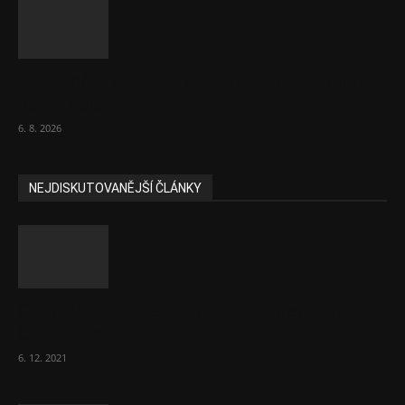
V korupční kauze z roku 2018 ve FN Bulovka
padly další...
6. 8. 2026
NEJDISKUTOVANĚJŠÍ ČLÁNKY
Část lékařů tvrdě zaútočila na prezidenta
ČLK Kubka
6. 12. 2021