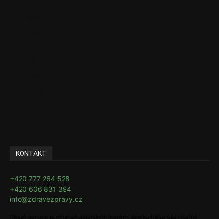
Aktuality
Zdravotnictví
Politika
Sociální věci
Pojištění
Pharma
Rozhovory
E-Health
Ke kávě i čaji
KONTAKT
+420 777 264 528
+420 606 831 394
info@zdravezpravy.cz
Obsah serveru je chráněn autorským právem. Jakékoli jeho užití včetně