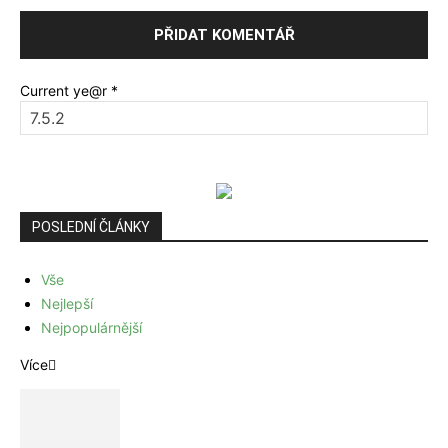
Current ye@r
*
POSLEDNÍ ČLÁNKY
Vše
Nejlepší
Nejpopulárnější
Více