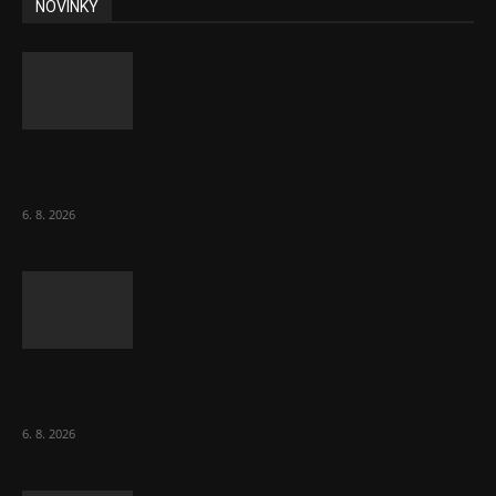
NOVINKY
Ceny akcií Eli Lilly rostou, ale ceny akcií
Novo Nordisku klesají
6. 8. 2026
Netopýři míří okny do českých ložnic. Lékaři
varují před pokousáním
6. 8. 2026