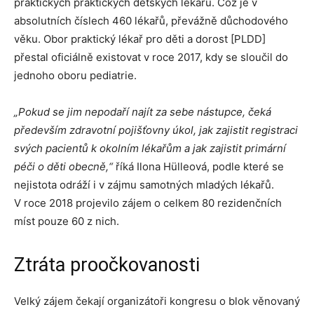
praktických praktických dětských lékařů. Což je v
absolutních číslech 460 lékařů, převážně důchodového
věku. Obor praktický lékař pro děti a dorost [PLDD]
přestal oficiálně existovat v roce 2017, kdy se sloučil do
jednoho oboru pediatrie.
„Pokud se jim nepodaří najít za sebe nástupce, čeká
především zdravotní pojišťovny úkol, jak zajistit registraci
svých pacientů k okolním lékařům a jak zajistit primární
péči o děti obecně,“
říká Ilona Hülleová, podle které se
nejistota odráží i v zájmu samotných mladých lékařů.
V roce 2018 projevilo zájem o celkem 80 rezidenčních
míst pouze 60 z nich.
Ztráta proočkovanosti
Velký zájem čekají organizátoři kongresu o blok věnovaný