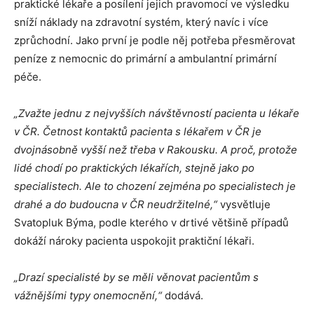
praktické lékaře a posílení jejich pravomocí ve výsledku
sníží náklady na zdravotní systém, který navíc i více
zprůchodní. Jako první je podle něj potřeba přesměrovat
peníze z nemocnic do primární a ambulantní primární
péče.
„Zvažte jednu z nejvyšších návštěvností pacienta u lékaře
v ČR. Četnost kontaktů pacienta s lékařem v ČR je
dvojnásobně vyšší než třeba v Rakousku. A proč, protože
lidé chodí po praktických lékařích, stejně jako po
specialistech. Ale to chození zejména po specialistech je
drahé a do budoucna v ČR neudržitelné,“
vysvětluje
Svatopluk Býma, podle kterého v drtivé většině případů
dokáží nároky pacienta uspokojit praktiční lékaři.
„Drazí specialisté by se měli věnovat pacientům s
vážnějšími typy onemocnění,“
dodává.