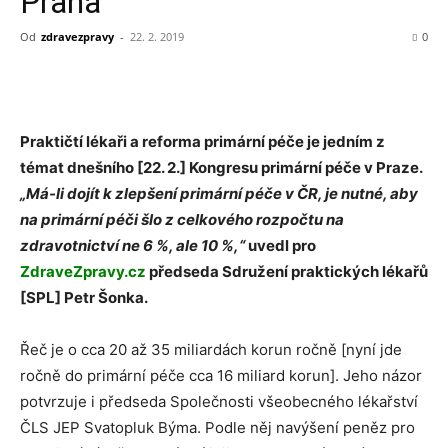
Praha
Od
zdravezpravy
-
22. 2. 2019
0
Praktičtí lékaři a reforma primární péče je jedním z
témat dnešního [22. 2.] Kongresu primární péče v Praze.
„Má-li dojít k zlepšení primární péče v ČR, je nutné, aby
na primární péči šlo z celkového rozpočtu na
zdravotnictví ne 6 %, ale 10 %,“
uvedl pro
ZdraveZpravy.cz
předseda Sdružení praktických lékařů
[SPL] Petr Šonka.
Řeč je o cca 20 až 35 miliardách korun ročně [nyní jde
ročně do primární péče cca 16 miliard korun]. Jeho názor
potvrzuje i předseda Společnosti všeobecného lékařství
ČLS JEP Svatopluk Býma. Podle něj navýšení peněz pro