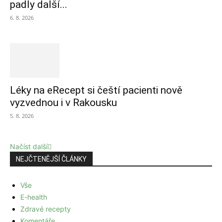
padly další...
6. 8. 2026
Léky na eRecept si čeští pacienti nově
vyzvednou i v Rakousku
5. 8. 2026
Načíst další
NEJČTENĚJŠÍ ČLÁNKY
Vše
E-health
Zdravé recepty
Komentáře