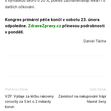
s vyhláškou skoro o 20 %, pokles zaznamenávají lékaři i u
dalších očkování.
Kongres primární péče končí v sobotu 23. února
odpoledne.
ZdraveZpravy.cz
přinesou podrobnosti
v pondělí.
Daniel Tácha
Předchozí článek
Další článek
VZP: Výdaje za léčbu rakoviny
Závislost na nakupování trápí
vzrostly za 5 let o 2 miliardy
hlavně ženy
korun