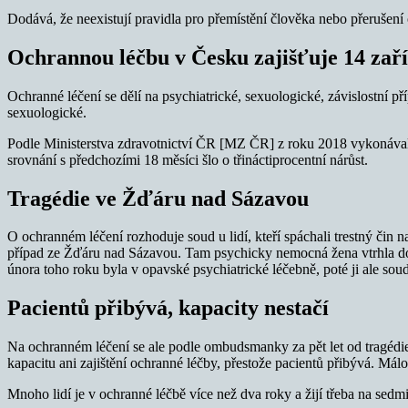
Dodává, že neexistují pravidla pro přemístění člověka nebo přerušení
Ochrannou léčbu v Česku zajišťuje 14 zaří
Ochranné léčení se dělí na psychiatrické, sexuologické, závislostní p
sexuologické.
Podle Ministerstva zdravotnictví ČR [MZ ČR] z roku 2018 vykonávalo 
srovnání s předchozími 18 měsíci šlo o třináctiprocentní nárůst.
Tragédie ve Žďáru nad Sázavou
O ochranném léčení rozhoduje soud u lidí, kteří spáchali trestný čin na
případ ze Žďáru nad Sázavou. Tam psychicky nemocná žena vtrhla do šk
února toho roku byla v opavské psychiatrické léčebně, poté ji ale sou
Pacientů přibývá, kapacity nestačí
Na ochranném léčení se ale podle ombudsmanky za pět let od tragédie
kapacitu ani zajištění ochranné léčby, přestože pacientů přibývá. Málo
Mnoho lidí je v ochranné léčbě více než dva roky a žijí třeba na se