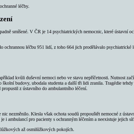
 ochranné léčby.
zení
řípadně smíšené. V ČR je 14 psychiatrických nemocnic, které ústavní och
ochrannou léčbu 951 lidí, z toho 664 jich prodělávalo psychiatrické 
příklad kvůli duševní nemoci nebo ve stavu nepříčetnosti. Nutnost začít 
olní budovy, ubodala studenta a další tři lidi zranila. Tragédie tehd
d propustil z ústavního do ambulantního léčení.
 nic nezměnilo. Klesla však ochota soudů propouštět nemocné z ústavn
 je i ambulancí pro pacienty s ochranným léčením a neexistuje jejich síť
dmilůžkových až osmilůžkových pokojích.