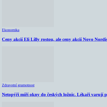
Ekonomika
Ceny akcií Eli Lilly rostou, ale ceny akcií Novo Nordi
Zdravotní gramotnost
Netopýři míří okny do českých ložnic. Lékaři varují