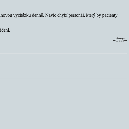
dinovou vycházku denně. Navíc chybí personál, který by pacienty
éčení.
–ČTK–