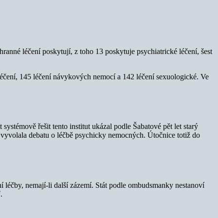
ranné léčení poskytují, z toho 13 poskytuje psychiatrické léčení, šest
léčení, 145 léčení návykových nemocí a 142 léčení sexuologické. Ve
systémově řešit tento institut ukázal podle Šabatové pět let starý
y vyvolala debatu o léčbě psychicky nemocných. Útočnice totiž do
í léčby, nemají-li další zázemí. Stát podle ombudsmanky nestanoví
.