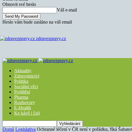
Obnovit své heslo
Váš e-mail
Heslo vám bude zasláno na váš email
zdravezpravy.cz
Aktuality
Zdravotnictví
Politika
Sociální věci
Pojištění
Pharma
Rozhovory
E-Health
Ke kávě i čaji
Domů
Legislativa
Ochranné léčení v ČR není v pořádku, říká Šabato