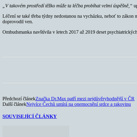
„
V takovém prostředí těžko může ta léčba probíhat velmi úspěšně,“
up
Léčení se také třeba týdny nedostanou na vycházku, neboť to zákon n
doprovodil ven.
Ombudsmanka navštívila v letech 2017 až 2019 deset psychiatrických 
Sdílet
Předchozí článek
Značka Dr.Max patří mezi nejdůvěryhodnější v ČR
Další článek
Nejvíce Čechů umírá na onemocnění srdce a rakovinu
SOUVISEJÍCÍ ČLÁNKY