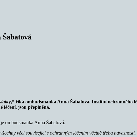
á Šabatová
statky
,“ říká ombudsmanka Anna Šabatová. Institut ochranného lé
é léčení, jsou přeplněná.
aruje ombudsmanka Anna Šabatová.
všechny věci související s ochranným léčením včetně třeba návaznosti. Jd