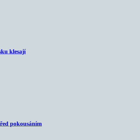
sku klesají
 před pokousáním