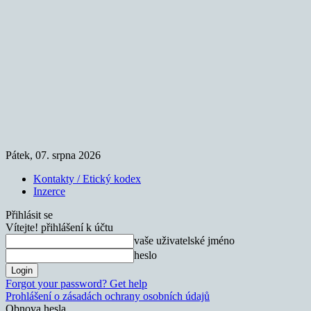
Pátek, 07. srpna 2026
Kontakty / Etický kodex
Inzerce
Přihlásit se
Vítejte! přihlášení k účtu
vaše uživatelské jméno
heslo
Forgot your password? Get help
Prohlášení o zásadách ochrany osobních údajů
Obnova hesla