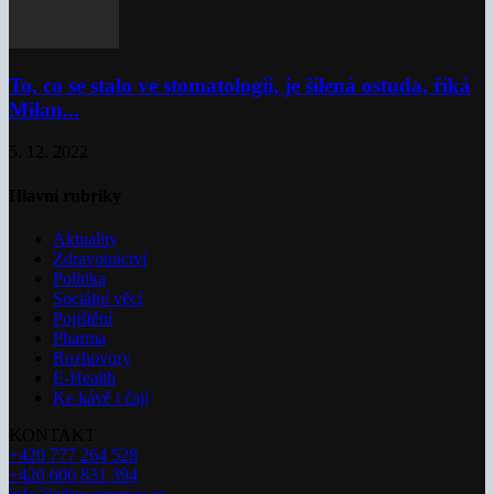
To, co se stalo ve stomatologii, je šílená ostuda, říká
Milan...
5. 12. 2022
Hlavní rubriky
Aktuality
Zdravotnictví
Politika
Sociální věci
Pojištění
Pharma
Rozhovory
E-Health
Ke kávě i čaji
KONTAKT
+420 777 264 528
+420 606 831 394