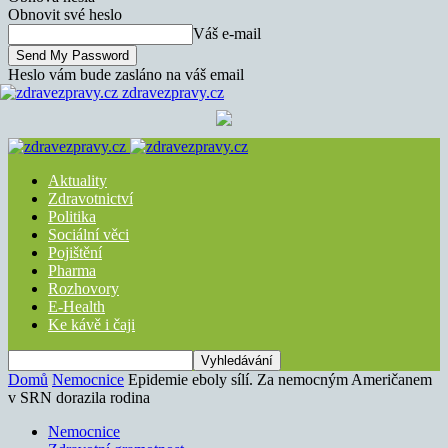
Obnovit své heslo
Váš e-mail
Heslo vám bude zasláno na váš email
zdravezpravy.cz
Aktuality
Zdravotnictví
Politika
Sociální věci
Pojištění
Pharma
Rozhovory
E-Health
Ke kávě i čaji
Domů
Nemocnice
Epidemie eboly sílí. Za nemocným Američanem
v SRN dorazila rodina
Nemocnice