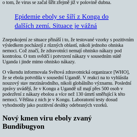
o tom, že virus se začal šířit zřejmě již v polovině dubna.
Epidemie eboly se šíří z Konga do
dalších zemí. Situace je vážná
Znepokojení ze situace přináší i to, že testované vzorky s pozitivním
výsledkem pocházejí z různých oblastí, nikoli jednoho ohniska
nemoci. Což značí, že zdravotníci nemají ohnisko nákazy pod
kontrolou. O tom svědčí i potvrzení nákazy v sousedním státě
Uganda i jinde mimo ohnisko nákazy.
O víkendu informovala Světová zdravotnická organizace [WHO],
že se ebola potvrdila v sousední Ugandě. V reakci na to vyhlásila
nouzový stav mezinárodního, nikoli globálního významu. Poslední
zprávy uvádějí, že v Kongu a Ugandě už mají přes 500 osob v
podezření z nákazy ebolou a více než 130 úmrtí směřující k této
nemoci. Většina z nich je v Kongu. Laboratorní testy dosud
vyhodnotily jako pozitivní desítky odebraných vzorků.
Nový kmen viru eboly zvaný
Bundibugyon