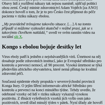
Obavy lidí z rozšíření nákazy tak nejsou namístě, ujišťují politici
obou zemí. Český ministr zdravotnictví Adam Vojtěch [za ANO]
dokonce hovoří o tom, že je to pro Česko čest přijmout do péče
pacienta v riziku nákazy ebolou.
„My pravidelně trénujeme takovéto situace.
[…]
A na tomto
případě si můžeme vyzkoušet skutečně v reálné praxi, jak se s
takovýmto člověkem nakládá,“
uvedl ve svém ranním videu na
sociální
síti X
.
Kongo s ebolou bojuje desítky let
Virus eboly patří k jedněm z nejobávanějších virů. Úmrtnost na něj
dosahuje podle zdravotních institucí, jako je Evropské středisko pro
kontrolu a prevenci nemocí, až 90 procent. Vysoká úmrtnost se týká
především afrického obyvatelstva, které nemá přístup ke kvalitní
zdravotní péči.
Současná epidemie eboly propukla v severovýchodní provincii
Konga Itury. O jejím šíření informovalo africké Středisko pro
kontrolu a prevenci na konci minulého týdne. Tehdy uvedlo, že
odebrané vzorky od lidí v riziku nákazy vykazují vysokou
pozitivitu. Z třinácti vyšetřených vzorků jich vyšlo osm jako
pozitivních, uvedl úřad minulý týden v pátek. Nyní úřady ale hovoří