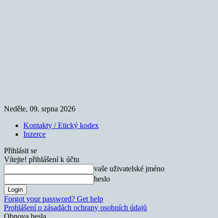
Neděle, 09. srpna 2026
Kontakty / Etický kodex
Inzerce
Přihlásit se
Vítejte! přihlášení k účtu
vaše uživatelské jméno
heslo
Forgot your password? Get help
Prohlášení o zásadách ochrany osobních údajů
Obnova hesla