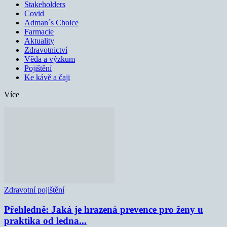
Stakeholders
Covid
Adman´s Choice
Farmacie
Aktuality
Zdravotnictví
Věda a výzkum
Pojištění
Ke kávě a čaji
Více
Zdravotní pojištění
Přehledně: Jaká je hrazená prevence pro ženy u
praktika od ledna...