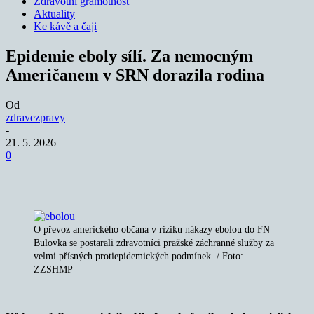
Zdravotní gramotnost
Aktuality
Ke kávě a čaji
Epidemie eboly sílí. Za nemocným
Američanem v SRN dorazila rodina
Od
zdravezpravy
-
21. 5. 2026
0
O převoz amerického občana v riziku nákazy ebolou do FN
Bulovka se postarali zdravotníci pražské záchranné služby za
velmi přísných protiepidemických podmínek. / Foto:
ZZSHMP