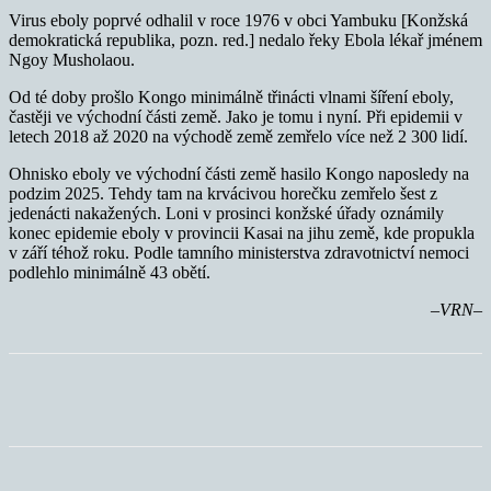
Virus eboly poprvé odhalil v roce 1976 v obci Yambuku [Konžská
demokratická republika, pozn. red.] nedalo řeky Ebola lékař jménem
Ngoy Musholaou.
Od té doby prošlo Kongo minimálně třinácti vlnami šíření eboly,
častěji ve východní části země. Jako je tomu i nyní. Při epidemii v
letech 2018 až 2020 na východě země zemřelo více než 2 300 lidí.
Ohnisko eboly ve východní části země hasilo Kongo naposledy na
podzim 2025. Tehdy tam na krvácivou horečku zemřelo šest z
jedenácti nakažených. Loni v prosinci konžské úřady oznámily
konec epidemie eboly v provincii Kasai na jihu země, kde propukla
v září téhož roku. Podle tamního ministerstva zdravotnictví nemoci
podlehlo minimálně 43 obětí.
–VRN–