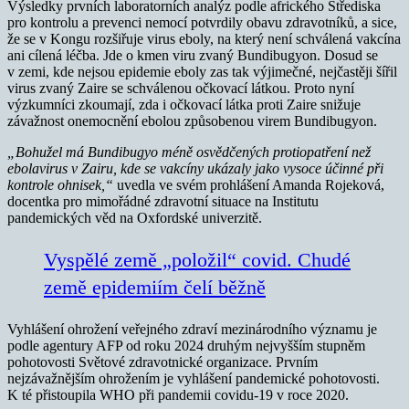
Výsledky prvních laboratorních analýz podle afrického Střediska
pro kontrolu a prevenci nemocí potvrdily obavu zdravotníků, a sice,
že se v Kongu rozšiřuje virus eboly, na který není schválená vakcína
ani cílená léčba. Jde o kmen viru zvaný Bundibugyon. Dosud se
v zemi, kde nejsou epidemie eboly zas tak výjimečné, nejčastěji šířil
virus zvaný Zaire se schválenou očkovací látkou. Proto nyní
výzkumníci zkoumají, zda i očkovací látka proti Zaire snižuje
závažnost onemocnění ebolou způsobenou virem Bundibugyon.
„Bohužel má Bundibugyo méně osvědčených protiopatření než
ebolavirus v Zairu, kde se vakcíny ukázaly jako vysoce účinné při
kontrole ohnisek,“
uvedla ve svém prohlášení Amanda Rojeková,
docentka pro mimořádné zdravotní situace na Institutu
pandemických věd na Oxfordské univerzitě.
Vyspělé země „položil“ covid. Chudé
země epidemiím čelí běžně
Vyhlášení ohrožení veřejného zdraví mezinárodního významu je
podle agentury AFP od roku 2024 druhým nejvyšším stupněm
pohotovosti Světové zdravotnické organizace. Prvním
nejzávažnějším ohrožením je vyhlášení pandemické pohotovosti.
K té přistoupila WHO při pandemii covidu-19 v roce 2020.