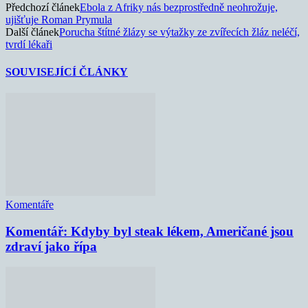
Předchozí článek
Ebola z Afriky nás bezprostředně neohrožuje,
ujišťuje Roman Prymula
Další článek
Porucha štítné žlázy se výtažky ze zvířecích žláz neléčí,
tvrdí lékaři
SOUVISEJÍCÍ ČLÁNKY
Komentáře
Komentář: Kdyby byl steak lékem, Američané jsou
zdraví jako řípa