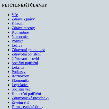
NEJČTENĚJŠÍ ČLÁNKY
Vše
Zdravé Zprávy
E-health
Zdravé recepty
Komentáře
Nemocnice
Politika
Léčiva
Zdravotní gramotnost
Zdravotní pojištění
Očkování a covid
Sociální pojištění
Lékárny
Podcasty
Rozhovory
Ekonomika
Legislativa
Sociální věci
Komerční pojištění
Zdravotnické prostředky
Životní styl
Farmaceutické firmy