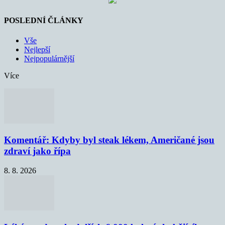
POSLEDNÍ ČLÁNKY
Vše
Nejlepší
Nejpopulárnější
Více
Komentář: Kdyby byl steak lékem, Američané jsou
zdraví jako řípa
8. 8. 2026