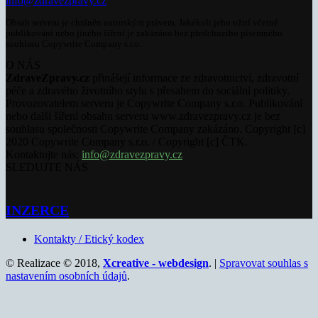
info@zdravezpravy.cz
Obsah serveru je chráněn autorským právem. Jakékoli jeho užití včetně
publikování nebo jiného šíření je zakázáno bez předchozího písemného
souhlasu Copywrite Company s.r.o.
O NÁS
ZdraveZpravy.cz
přinášejí informace ze zdravotnictví, zdravotní
péče a zdravého životního stylu s přesahem do sociální politiky.
Provozovatelem serveru je Copywrite Company s.r.o. Publikování
nebo další šíření obsahu serveru www.zdravezpravy.cz je bez
souhlasu společnosti Copywrite Company zakázáno. Copyright [c]
2020 Copywrite Company s.r.o. / Copyright [c] ČTK.
Kontaktujte nás:
info@zdravezpravy.cz
SLEDUJTE NÁS
INZERCE
Kontakty / Etický kodex
© Realizace © 2018,
Xcreative - webdesign
. |
Spravovat souhlas s
nastavením osobních údajů
.