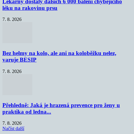
Lékárny dostaly dalších 6 000 balení chybějícího
léku na rakovinu prsu
7. 8. 2026
Bez helmy na kolo, ale ani na koloběžku nelez,
varuje BESIP
7. 8. 2026
Přehledně: Jaká je hrazená prevence pro ženy u
praktika od ledna...
7. 8. 2026
Načíst další