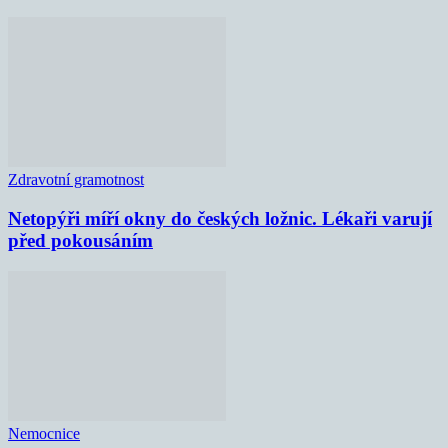
Zdravotní gramotnost
Netopýři míří okny do českých ložnic. Lékaři varují
před pokousáním
Nemocnice