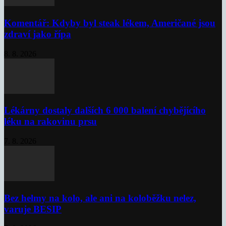
Komentář: Kdyby byl steak lékem, Američané jsou
zdraví jako řípa
8. 8. 2026
Lékárny dostaly dalších 6 000 balení chybějícího
léku na rakovinu prsu
7. 8. 2026
Bez helmy na kolo, ale ani na koloběžku nelez,
varuje BESIP