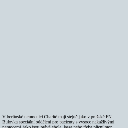
V berlínské nemocnici Charité mají stejně jako v pražské FN
Bulovka speciální oddělení pro pacienty s vysoce nakažlivými
nemocemi, jako jsou právě ebola, lassa nebo třeba plicní mor.