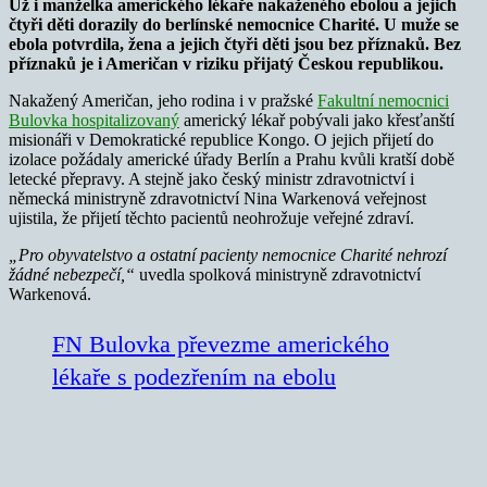
Už i manželka amerického lékaře nakaženého ebolou a jejich
čtyři děti dorazily do berlínské nemocnice Charité. U muže se
ebola potvrdila, žena a jejich čtyři děti jsou bez příznaků. Bez
příznaků je i Američan v riziku přijatý Českou republikou.
Nakažený Američan, jeho rodina i v pražské
Fakultní nemocnici
Bulovka hospitalizovaný
americký lékař pobývali jako křesťanští
misionáři v Demokratické republice Kongo. O jejich přijetí do
izolace požádaly americké úřady Berlín a Prahu kvůli kratší době
letecké přepravy. A stejně jako český ministr zdravotnictví i
německá ministryně zdravotnictví Nina Warkenová veřejnost
ujistila, že přijetí těchto pacientů neohrožuje veřejné zdraví.
„Pro obyvatelstvo a ostatní pacienty nemocnice Charité nehrozí
žádné nebezpečí,“
uvedla spolková ministryně zdravotnictví
Warkenová.
FN Bulovka převezme amerického
lékaře s podezřením na ebolu