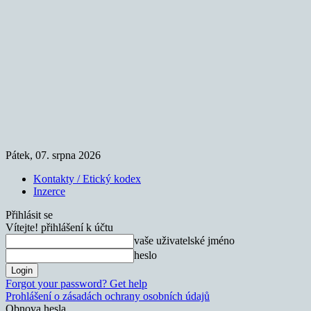
Pátek, 07. srpna 2026
Kontakty / Etický kodex
Inzerce
Přihlásit se
Vítejte! přihlášení k účtu
vaše uživatelské jméno
heslo
Forgot your password? Get help
Prohlášení o zásadách ochrany osobních údajů
Obnova hesla