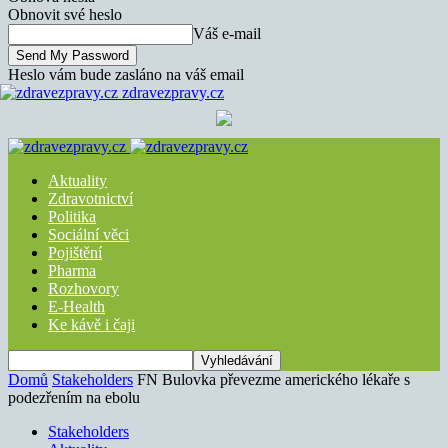
Obnovit své heslo
Váš e-mail
Heslo vám bude zasláno na váš email
zdravezpravy.cz
Aktuality
Zdravotnictví
Politika
Sociální věci
Pojištění
Pharma
Rozhovory
E-Health
Ke kávě i čaji
Domů
Stakeholders
FN Bulovka převezme amerického lékaře s
podezřením na ebolu
Stakeholders