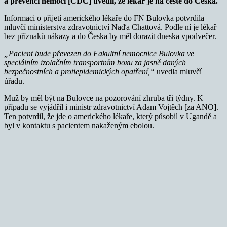
a prevenci nemocí [CDC] uvedli, že lékař je na cestě do Česka.
Informaci o přijetí amerického lékaře do FN Bulovka potvrdila
mluvčí ministerstva zdravotnictví Naďa Chattová. Podle ní je lékař
bez příznaků nákazy a do Česka by měl dorazit dneska vpodvečer.
„Pacient bude převezen do Fakultní nemocnice Bulovka ve
speciálním izolačním transportním boxu za jasně daných
bezpečnostních a protiepidemických opatření,“
uvedla mluvčí
úřadu.
Muž by měl být na Bulovce na pozorování zhruba tři týdny. K
případu se vyjádřil i ministr zdravotnictví Adam Vojtěch [za ANO].
Ten potvrdil, že jde o amerického lékaře, který působil v Ugandě a
byl v kontaktu s pacientem nakaženým ebolou.