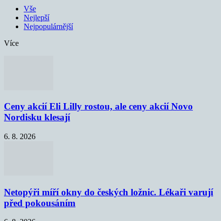
Vše
Nejlepší
Nejpopulárnější
Více
Ceny akcií Eli Lilly rostou, ale ceny akcií Novo
Nordisku klesají
6. 8. 2026
Netopýři míří okny do českých ložnic. Lékaři varují
před pokousáním