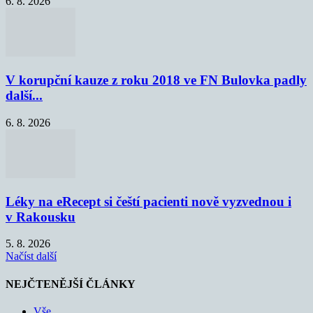
6. 8. 2026
V korupční kauze z roku 2018 ve FN Bulovka padly
další...
6. 8. 2026
Léky na eRecept si čeští pacienti nově vyzvednou i
v Rakousku
5. 8. 2026
Načíst další
NEJČTENĚJŠÍ ČLÁNKY
Vše