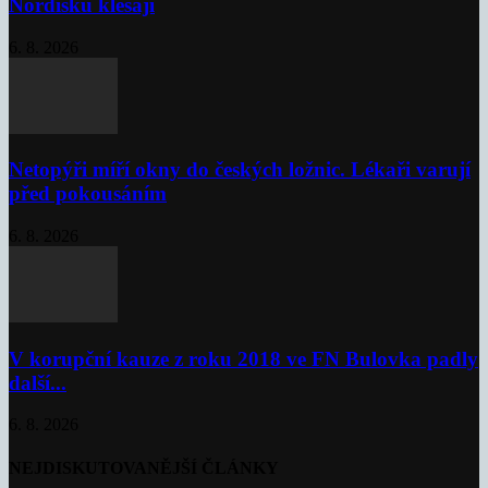
Nordisku klesají
6. 8. 2026
Netopýři míří okny do českých ložnic. Lékaři varují
před pokousáním
6. 8. 2026
V korupční kauze z roku 2018 ve FN Bulovka padly
další...
6. 8. 2026
NEJDISKUTOVANĚJŠÍ ČLÁNKY