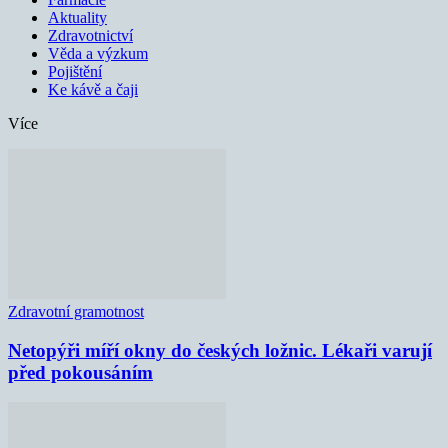
Aktuality
Zdravotnictví
Věda a výzkum
Pojištění
Ke kávě a čaji
Více
Zdravotní gramotnost
Netopýři míří okny do českých ložnic. Lékaři varují
před pokousáním