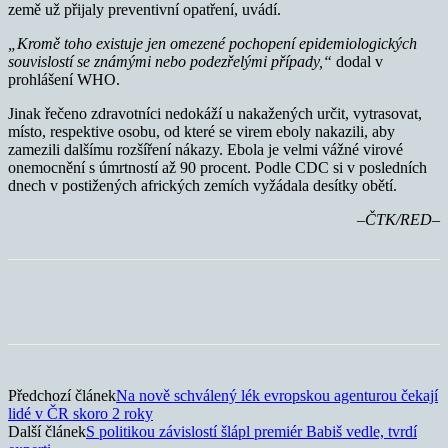
země už přijaly preventivní opatření, uvádí.
„Kromě toho existuje jen omezené pochopení epidemiologických
souvislostí se známými nebo podezřelými případy,“
dodal v
prohlášení WHO.
Jinak řečeno zdravotníci nedokáží u nakažených určit, vytrasovat,
místo, respektive osobu, od které se virem eboly nakazili, aby
zamezili dalšímu rozšíření nákazy. Ebola je velmi vážné virové
onemocnění s úmrtností až 90 procent. Podle CDC si v posledních
dnech v postižených afrických zemích vyžádala desítky obětí.
–ČTK/RED–
Předchozí článek
Na nově schválený lék evropskou agenturou čekají
lidé v ČR skoro 2 roky
Další článek
S politikou závislostí šlápl premiér Babiš vedle, tvrdí