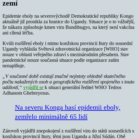
zemí
Epidemie eboly na severovýchodě Demokratické republiky Kongo
aktuálně již pronikla za hranice do Ugandy. Situace je o to vážnější,
že nákazu způsobuje kmen viru Bundibugyo, na který není vakcína
ani cílená léčba.
Kvůli rozšíření eboly i mimo konžskou provincii Itury do sousední
Ugandy vyhlásila Světová zdravotnická organizace [WHO] stav
nouze v oblasti veřejného zdraví s mezinárodním přesahem. Stav
pandemické nouze současná situace podle organizace zatím
nenaplňuje.
„V současné době existují značné nejistoty ohledně skutečného
počtu nakažených osob a geografického rozšíření spojeného s touto
událostí,“
vyjádřil se
k situaci generální ředitel WHO Tedros
Adhanom Ghebreyesus.
Na severu Konga hasí epidemii eboly,
zemřelo minimálně 65 lidí
Zároveň vyjádřil znepokojení z rozšíření viru do států sousedících s
konžskou provincií Itury, těmi jsou Uganda a Jižní Súdán. Obě