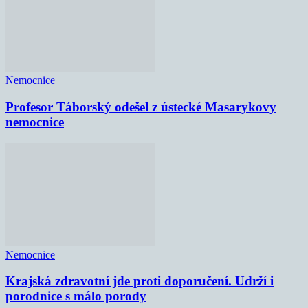
Nemocnice
Profesor Táborský odešel z ústecké Masarykovy
nemocnice
Nemocnice
Krajská zdravotní jde proti doporučení. Udrží i
porodnice s málo porody