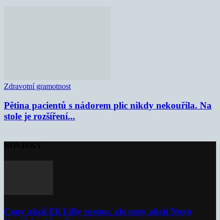
Zdravotní gramotnost
Pětina pacientů s nádorem plic nikdy nekouřila. Na
stole je rozšíření...
NOVINKY
Ceny akcií Eli Lilly rostou, ale ceny akcií Novo