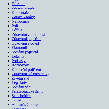
E-health
Zdravé recepty
Komentáře
Zdravé Zprávy
Nemocnice
Politika
Léčiva
Zdravotní gramotnost
Zdravotní pojištění
Očkování a covid
Ekonomika
Sociální pojištění
Lékárny
Podcasty
Rozhovory
Komerční pojištění
Zdravotnické prostředky
Životní styl
Legislativa
Sociální věci
Farmaceutické firmy
Stakeholders
Covid
Adman´s Choice
Farmacie