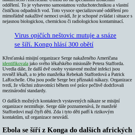
oddělení. To je vybaveno samostatnou vzduchotechnikou a vlastní
čističkou odpadních vod. Toto vysoce specializované oddělení pro
mimořádně nakažlivé nemoci uvádí, že je schopné zvládat i situace s
nejasnou biologickou, chemickou či radiologickou kontaminací.
Virus opičích neštovic mutuje a snáze
se šíří. Kongo hlásí 300 obětí
Křesťanská misijní organizace Serge nakaženého Američana
identifikovala
jako svého lékařského misionáře Petera Stafforda.
Uvedla dále, že další dvě osoby vystavené možné infekci jsou
rovněž lékaři, a to jeho manželka Rebekah Staffordová a Patrick
LaRochelle. Oba jsou podle Serge bez příznaků nákazy. Organizace
tvrdí, že všichni zdravotníci během své práce pečlivě dodržovali
mezinárodní standardy.
O dalších možných kontaktech vystavených nákaze se misijní
organizace nezmiňuje. Serge dále poznamenává, že manželé
Staffordovi mají čtyři děti. Zda i tyto děti patří k rizikovým
kontaktům, už organizace neuvádí.
Ebola se šíří z Konga do dalších afrických