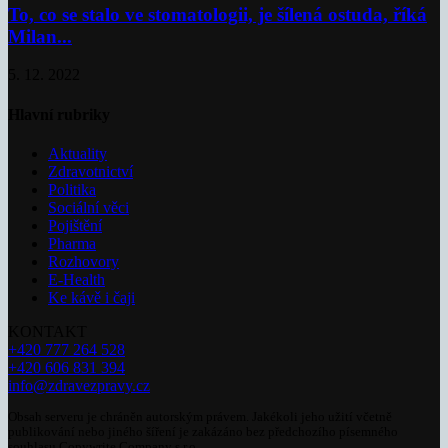
To, co se stalo ve stomatologii, je šílená ostuda, říká
Milan...
5. 12. 2022
Hlavní rubriky
Aktuality
Zdravotnictví
Politika
Sociální věci
Pojištění
Pharma
Rozhovory
E-Health
Ke kávě i čaji
KONTAKT
+420 777 264 528
+420 606 831 394
info@zdravezpravy.cz
Obsah serveru je chráněn autorským právem. Jakékoli jeho užití včetně
publikování nebo jiného šíření je zakázáno bez předchozího písemného
souhlasu Copywrite Company s.r.o.