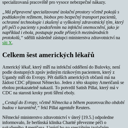
specializovaná pracoviště pro vysoce nebezpečné nákazy.
„Má připravené specializované izolační prostory včetně pokojů s
podtlakovým režimem, biobox pro bezpečný transport pacientů,
ochranné technologie i zkušený a vyškolený zdravotnický tým, který
při péči o pacienty s podezřením na infekční onemocnění, jako je
například i ebola, postupuje podle přísných mezinárodních
protokolů,“
sdělili následně zástupci ministerstva zdravotnictví na
síti X
.
Celkem šest amerických lékařů
Americký lékař, který míří na infekční oddělení do Bulovky, není
podle dostupných zpráv jediným rizikovým pacientem, který z
Ugandy míří do Evropy. Pět dalších amerických občanů má na
žádost CDC přijmout Německo. Jeden z této skupiny Američanů se
ebolou prokazatelně nakazil. To potvrdil Satish Pillai, který má v
CDC na starosti kroky proti šíření eboly.
„Cestují do Evropy, včetně Německa a během pozorovacího období
budou v karanténě,“
řekl Pillai agentuře Reuters.
Německé ministerstvo zdravotnictví v úterý [19.5.] odpoledne
informovalo, že berlínská klinika Charité převezme péči o
nakaženého Američana. Umístí ho na speciálním izolačním