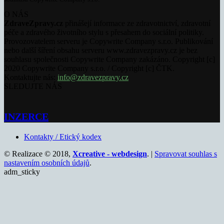
O NÁS
ZdraveZpravy.cz
přinášejí informace ze zdravotnictví, zdravotní
péče a zdravého životního stylu s přesahem do sociální politiky.
Provozovatelem serveru je Copywrite Company s.r.o. Publikování
nebo další šíření obsahu serveru www.zdravezpravy.cz je bez
souhlasu společnosti Copywrite Company zakázáno. Copyright [c]
2020 Copywrite Company s.r.o. / Copyright [c] ČTK.
Kontaktujte nás:
info@zdravezpravy.cz
SLEDUJTE NÁS
INZERCE
Kontakty / Etický kodex
© Realizace © 2018,
Xcreative - webdesign
. |
Spravovat souhlas s
nastavením osobních údajů
.
adm_sticky