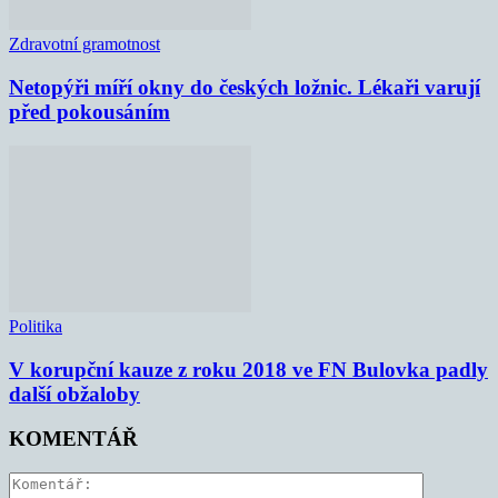
Zdravotní gramotnost
Netopýři míří okny do českých ložnic. Lékaři varují
před pokousáním
Politika
V korupční kauze z roku 2018 ve FN Bulovka padly
další obžaloby
KOMENTÁŘ