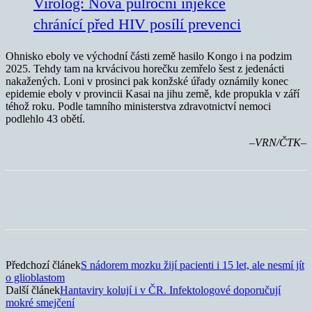
Virolog: Nová půlroční injekce
chránící před HIV posílí prevenci
Ohnisko eboly ve východní části země hasilo Kongo i na podzim
2025. Tehdy tam na krvácivou horečku zemřelo šest z jedenácti
nakažených. Loni v prosinci pak konžské úřady oznámily konec
epidemie eboly v provincii Kasai na jihu země, kde propukla v září
téhož roku. Podle tamního ministerstva zdravotnictví nemoci
podlehlo 43 obětí.
–VRN/ČTK–
Předchozí článek
S nádorem mozku žijí pacienti i 15 let, ale nesmí jít
o glioblastom
Další článek
Hantaviry kolují i v ČR. Infektologové doporučují
mokré smejčení