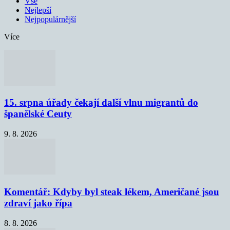
Vše
Nejlepší
Nejpopulárnější
Více
15. srpna úřady čekají další vlnu migrantů do
španělské Ceuty
9. 8. 2026
Komentář: Kdyby byl steak lékem, Američané jsou
zdraví jako řípa
8. 8. 2026