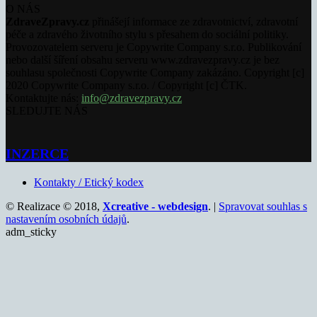
O NÁS
ZdraveZpravy.cz
přinášejí informace ze zdravotnictví, zdravotní
péče a zdravého životního stylu s přesahem do sociální politiky.
Provozovatelem serveru je Copywrite Company s.r.o. Publikování
nebo další šíření obsahu serveru www.zdravezpravy.cz je bez
souhlasu společnosti Copywrite Company zakázáno. Copyright [c]
2020 Copywrite Company s.r.o. / Copyright [c] ČTK.
Kontaktujte nás:
info@zdravezpravy.cz
SLEDUJTE NÁS
INZERCE
Kontakty / Etický kodex
© Realizace © 2018,
Xcreative - webdesign
. |
Spravovat souhlas s
nastavením osobních údajů
.
adm_sticky