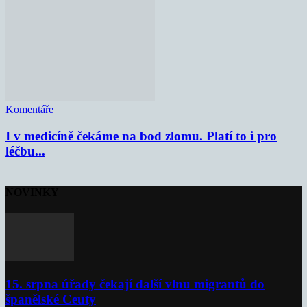
Komentáře
I v medicíně čekáme na bod zlomu. Platí to i pro
léčbu...
NOVINKY
15. srpna úřady čekají další vlnu migrantů do
španělské Ceuty