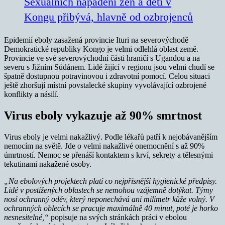
Sexuálních napadení žen a dětí v
Kongu přibývá, hlavně od ozbrojenců
Epidemií eboly zasažená provincie Ituri na severovýchodě
Demokratické republiky Kongo je velmi odlehlá oblast země.
Provincie ve své severovýchodní části hraničí s Ugandou a na
severu s Jižním Súdánem. Lidé žijící v regionu jsou velmi chudí se
špatně dostupnou potravinovou i zdravotní pomocí. Celou situaci
ještě zhoršují místní povstalecké skupiny vyvolávající ozbrojené
konflikty a násilí.
Virus eboly vykazuje až 90% smrtnost
Virus eboly je velmi nakažlivý. Podle lékařů patří k nejobávanějším
nemocím na světě. Jde o velmi nakažlivé onemocnění s až 90%
úmrtností. Nemoc se přenáší kontaktem s krví, sekrety a tělesnými
tekutinami nakažené osoby.
„Na ebolových projektech platí co nejpřísnější hygienické předpisy.
Lidé v postižených oblastech se nemohou vzájemně dotýkat. Týmy
nosí ochranný oděv, který neponechává ani milimetr kůže volný. V
ochranných oblecích se pracuje maximálně 40 minut, poté je horko
nesnesitelné,“
popisuje na svých stránkách práci v ebolou