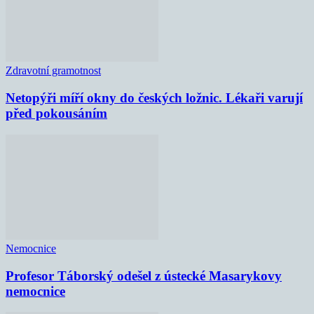
Zdravotní gramotnost
Netopýři míří okny do českých ložnic. Lékaři varují
před pokousáním
Nemocnice
Profesor Táborský odešel z ústecké Masarykovy
nemocnice