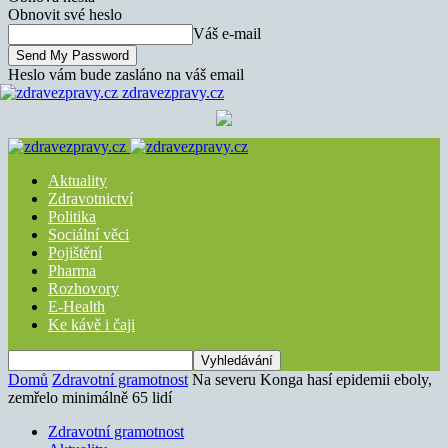
Obnovit své heslo
Váš e-mail
Heslo vám bude zasláno na váš email
zdravezpravy.cz
Aktuality
Zdravotnictví
Politika
Sociální věci
Pojištění
Pharma
Rozhovory
E-Health
Ke kávě i čaji
Domů
Zdravotní gramotnost
Na severu Konga hasí epidemii eboly,
zemřelo minimálně 65 lidí
Zdravotní gramotnost