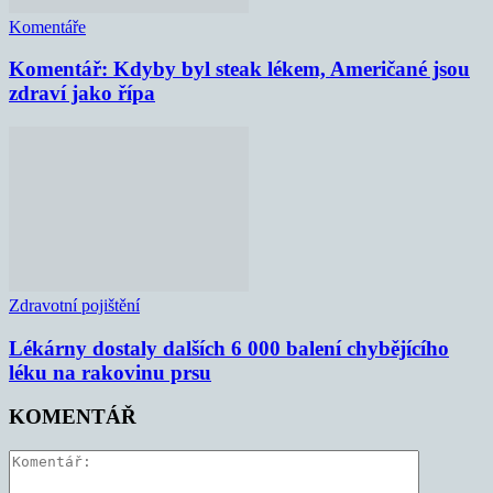
Komentáře
Komentář: Kdyby byl steak lékem, Američané jsou
zdraví jako řípa
Zdravotní pojištění
Lékárny dostaly dalších 6 000 balení chybějícího
léku na rakovinu prsu
KOMENTÁŘ