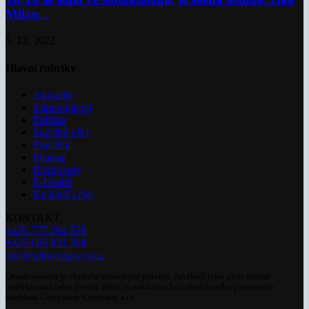
Milan...
5. 12. 2022
Hlavní rubriky
Aktuality
Zdravotnictví
Politika
Sociální věci
Pojištění
Pharma
Rozhovory
E-Health
Ke kávě i čaji
KONTAKT
+420 777 264 528
+420 606 831 394
info@zdravezpravy.cz
Obsah serveru je chráněn autorským právem. Jakékoli jeho užití včetně
publikování nebo jiného šíření je zakázáno bez předchozího písemného
souhlasu Copywrite Company s.r.o.