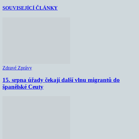
SOUVISEJÍCÍ ČLÁNKY
Zdravé Zprávy
15. srpna úřady čekají další vlnu migrantů do
španělské Ceuty