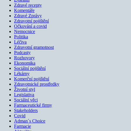
Zdravé recepty
Komentáře
Zdravé Zprávy
Zdravotní pojištění
Očkování a covid
Nemocnice
Politika
Léčiva
Zdravotní gramotnost
Podcasty
Rozhovory
Ekonomika
Sociální pojištění
Lékárny
Komerční pojištění
Zdravotnické prostředky
Životní styl
Legislativa
Sociální věci
Farmaceutické firmy
Stakeholders
Covid
Adman´s Choice
Farmacie