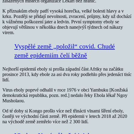
zasažených místech organizace Lékaři bez hranic.
K příznakům eboly patří vysoká horečka, velké bolesti hlavy a v
krku. Později se přidají nevolnosti, zvracení, průjmy, kdy už dochází
k vážnému poškození jater a ledvin. První symptomy eboly se
objevují většinou v několika dnech nanejvýš týdnech od nákazy
virem.
Vyspělé země „položil“ covid. Chudé
země epidemiím čelí běžně
Nejhorší epidemií eboly si prošla západní část Afriky na začátku
prosince 2013, kdy ebole za asi dva roky podlehlo přes jedenáct tisíc
lidí.
Virus eboly poprvé odhalil v roce 1976 v obci Yambuku [Konžská
demokratická republika, pozn. red.] nedalo řeky Ebola lékař Ngoy
Musholaou.
Od té doby si Kongo prošlo více než třinácti vlnami šíření eboly,
častěji ve východní části země. Při epidemii v letech 2018 až 2020
na východě země zemřelo více než 2 300 lidí.