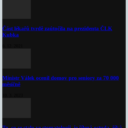
Část lékařů tvrdě zaútočila na prezidenta ČLK
Kubka
6. 12. 2021
Ministr Válek ocenil domov pro seniory za 70 000
měsíčně
10. 3. 2023
To, co se stalo ve stomatologii, je šílená ostuda, říká