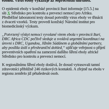
ebolou. Virus eboly vykazuje až 90procentní smrtnost.
O epidemii eboly v konžské provincii Ituri informuje [15.5.] na
síti
X
Středisko pro kontrolu a prevenci nemocí pro Afriku.
Předběžné laboratorní testy dosud potvrdily virus eboly ve třinácti
z dvaceti vzorků. Testy provedl konžský Národní institut pro
biomedicínský výzkum.
„Potvrzený výskyt nemoci vyvolané virem ebola v provincii Ituri,
DRC Africa CDC pečlivě sleduje a svolává urgentní koordinaci na
úrovni s DRC, Ugandou, Jižním Súdánem a globálními partnery,
aby posílila úsilí o přeshraniční dohled,“
ujišťuje veřejnost o přijetí
preventivních opatření na zamezení dalšího šíření eboly africké
Středisko pro kontrolu a prevenci nemocí.
K regionálnímu šíření eboly dodává, že dosud vytrasovali tamní
zdravotníci přibližně 246 rizikových kontaktů. A zřejmě na ebolu v
regionu zemřelo již pětašedesát osob.