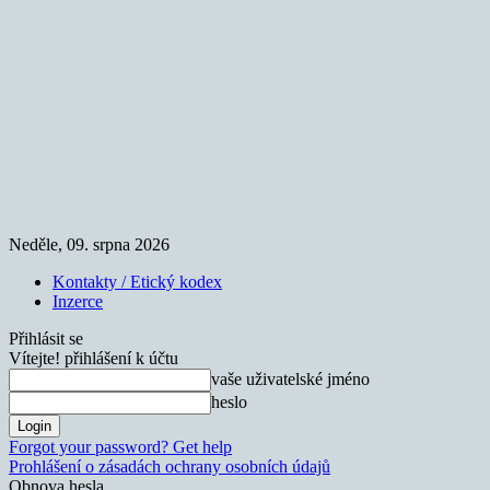
Neděle, 09. srpna 2026
Kontakty / Etický kodex
Inzerce
Přihlásit se
Vítejte! přihlášení k účtu
vaše uživatelské jméno
heslo
Forgot your password? Get help
Prohlášení o zásadách ochrany osobních údajů
Obnova hesla