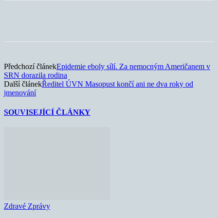
Předchozí článek
Epidemie eboly sílí. Za nemocným Američanem v
SRN dorazila rodina
Další článek
Ředitel ÚVN Masopust končí ani ne dva roky od
jmenování
SOUVISEJÍCÍ ČLÁNKY
Zdravé Zprávy