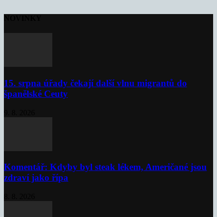
NOVINKY
15. srpna úřady čekají další vlnu migrantů do
španělské Ceuty
9. 8. 2026
Komentář: Kdyby byl steak lékem, Američané jsou
zdraví jako řípa
8. 8. 2026