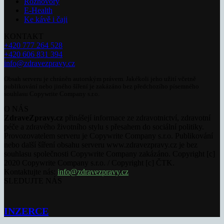
Rozhovory
E-Health
Ke kávě i čaji
KONTAKT
+420 777 264 528
+420 606 831 394
info@zdravezpravy.cz
Obsah serveru je chráněn autorským právem. Jakékoli jeho užití včetně
publikování nebo jiného šíření je zakázáno bez předchozího písemného
souhlasu Copywrite Company s.r.o.
O NÁS
ZdraveZpravy.cz
přinášejí informace ze zdravotnictví, zdravotní
péče a zdravého životního stylu s přesahem do sociální politiky.
Provozovatelem serveru je Copywrite Company s.r.o. Publikování
nebo další šíření obsahu serveru www.zdravezpravy.cz je bez
souhlasu společnosti Copywrite Company zakázáno. Copyright [c]
2020 Copywrite Company s.r.o. / Copyright [c] ČTK.
Kontaktujte nás:
info@zdravezpravy.cz
SLEDUJTE NÁS
INZERCE