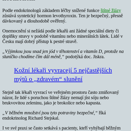
Podle endokrinologů základem léčby snížené funkce
štítné žlázy
zůstává syntetický hormon levothyroxin. Ten je bezpečný, přesně
dávkovaný a dlouhodobě ověřený.
Onemocnění si nežádá podle lékařů ani žádné speciální diety či
doplňky stravy v podobě vitamínu nebo minerálních látek. Lidé v
Česku mají dobrý přístup k pestré stravě.
„Výjimkou jsou snad jen jód v těhotenství a vitamín D, protože na
sluníčko chodíme čím dál méně,“
podotýká doc. Jiskra.
Kožní lékaři vyvracejí 5 nejčastějších
mýtů o „zdravém“ slunění
Stejně tak lékaři vyvrací ve veřejném prostoru často zmiňovaný
názor, že lidé s poruchou štítné žlázy nemají jíst sóju nebo
brukvovitou zeleninu, jako je brokolice nebo kapusta.
„V běžném množství jsou tyto potraviny bezpečné,“
říká
endokrinolog Richard Stejskal.
I ve své praxi se často setkává s pacienty, kteří vyhýbají běžným