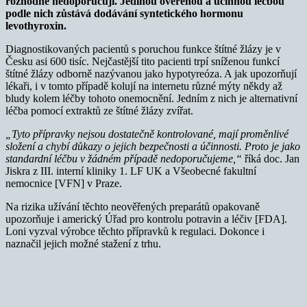
rozhodně nedoporučují. Jedinou ověřenou a účinnou léčbou
podle nich zůstává dodávání syntetického hormonu
levothyroxin.
Diagnostikovaných pacientů s poruchou funkce štítné žlázy je v
Česku asi 600 tisíc. Nejčastější tito pacienti trpí sníženou funkcí
štítné žlázy odborně nazývanou jako hypotyreóza. A jak upozorňují
lékaři, i v tomto případě kolují na internetu různé mýty někdy až
bludy kolem léčby tohoto onemocnění. Jedním z nich je alternativní
léčba pomocí extraktů ze štítné žlázy zvířat.
„Tyto přípravky nejsou dostatečně kontrolované, mají proměnlivé
složení a chybí důkazy o jejich bezpečnosti a účinnosti. Proto je jako
standardní léčbu v žádném případě nedoporučujeme,“
říká doc. Jan
Jiskra z III. interní kliniky 1. LF UK a Všeobecné fakultní
nemocnice [VFN] v Praze.
Na rizika užívání těchto neověřených preparátů opakovaně
upozorňuje i americký Úřad pro kontrolu potravin a léčiv [FDA].
Loni vyzval výrobce těchto přípravků k regulaci. Dokonce i
naznačil jejich možné stažení z trhu.