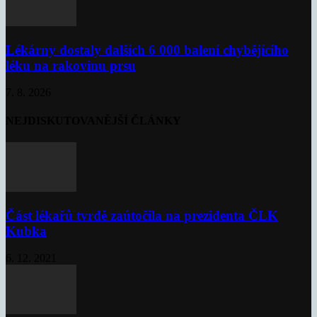
Lékárny dostaly dalších 6 000 balení chybějícího
léku na rakovinu prsu
7. 8. 2026
NEJDISKUTOVANĚJŠÍ ČLÁNKY
Část lékařů tvrdě zaútočila na prezidenta ČLK
Kubka
6. 12. 2021