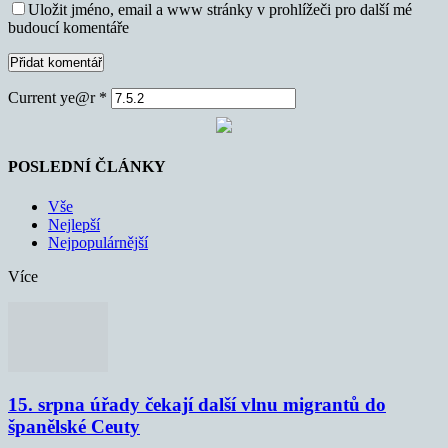
Uložit jméno, email a www stránky v prohlížeči pro další mé
budoucí komentáře
Current ye@r
*
POSLEDNÍ ČLÁNKY
Vše
Nejlepší
Nejpopulárnější
Více
15. srpna úřady čekají další vlnu migrantů do
španělské Ceuty