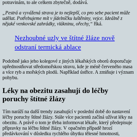
potravinám, to ale celkem zbytečně, dodává.
„Pestrá a vyvážená strava je to nejlepší, co pro sebe pacient může
udělat. Potřebujeme mít v jídelníčku luštěniny, vejce. Ideálně z
nějaké venkovské zahrádky, vlákninu, ořechy,“
říká.
Nezhoubné uzly ve štítné žláze nově
odstraní termická ablace
Podobně jako jeho kolegové z jiných lékařských oborů doporučuje
upřednostňovat středomořskou stravu, kde je méně červeného masa
a více ryb a mořských plodů. Například ústřice. A zmiňuje i význam
pohybu.
Léky na obezitu zasahují do léčby
poruchy štítné žlázy
Tím naráží na další trendy zasahující v poslední době do nastavení
léčby poruchy štítné žlázy. Stále více pacientů začíná užívat léky na
obezitu. A právě o tom je třeba informovat lékaře, který předepisuje
přípravky na léčbu štítné žlázy. V opačném případě hrozí
předávkování v důsledku rychlého úbytku tělesné hmotnosti,