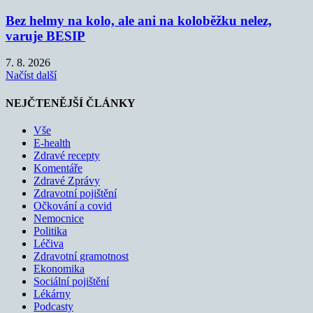
Bez helmy na kolo, ale ani na koloběžku nelez,
varuje BESIP
7. 8. 2026
Načíst další
NEJČTENĚJŠÍ ČLÁNKY
Vše
E-health
Zdravé recepty
Komentáře
Zdravé Zprávy
Zdravotní pojištění
Očkování a covid
Nemocnice
Politika
Léčiva
Zdravotní gramotnost
Ekonomika
Sociální pojištění
Lékárny
Podcasty