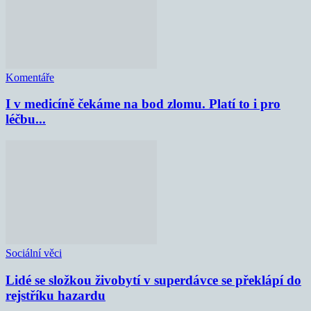
Komentáře
I v medicíně čekáme na bod zlomu. Platí to i pro
léčbu...
Sociální věci
Lidé se složkou živobytí v superdávce se překlápí do
rejstříku hazardu