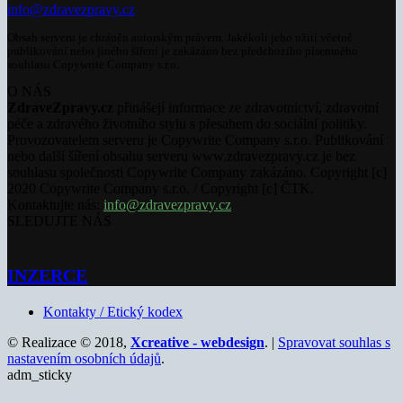
info@zdravezpravy.cz
Obsah serveru je chráněn autorským právem. Jakékoli jeho užití včetně
publikování nebo jiného šíření je zakázáno bez předchozího písemného
souhlasu Copywrite Company s.r.o.
O NÁS
ZdraveZpravy.cz
přinášejí informace ze zdravotnictví, zdravotní
péče a zdravého životního stylu s přesahem do sociální politiky.
Provozovatelem serveru je Copywrite Company s.r.o. Publikování
nebo další šíření obsahu serveru www.zdravezpravy.cz je bez
souhlasu společnosti Copywrite Company zakázáno. Copyright [c]
2020 Copywrite Company s.r.o. / Copyright [c] ČTK.
Kontaktujte nás:
info@zdravezpravy.cz
SLEDUJTE NÁS
INZERCE
Kontakty / Etický kodex
© Realizace © 2018,
Xcreative - webdesign
. |
Spravovat souhlas s
nastavením osobních údajů
.
adm_sticky