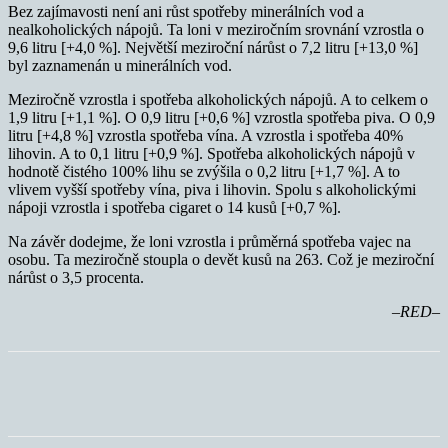
Bez zajímavosti není ani růst spotřeby minerálních vod a
nealkoholických nápojů. Ta loni v meziročním srovnání vzrostla o
9,6 litru [+4,0 %]. Největší meziroční nárůst o 7,2 litru [+13,0 %]
byl zaznamenán u minerálních vod.
Meziročně vzrostla i spotřeba alkoholických nápojů. A to celkem o
1,9 litru [+1,1 %]. O 0,9 litru [+0,6 %] vzrostla spotřeba piva. O 0,9
litru [+4,8 %] vzrostla spotřeba vína. A vzrostla i spotřeba 40%
lihovin. A to 0,1 litru [+0,9 %]. Spotřeba alkoholických nápojů v
hodnotě čistého 100% lihu se zvýšila o 0,2 litru [+1,7 %]. A to
vlivem vyšší spotřeby vína, piva i lihovin. Spolu s alkoholickými
nápoji vzrostla i spotřeba cigaret o 14 kusů [+0,7 %].
Na závěr dodejme, že loni vzrostla i průměrná spotřeba vajec na
osobu. Ta meziročně stoupla o devět kusů na 263. Což je meziroční
nárůst o 3,5 procenta.
–RED–