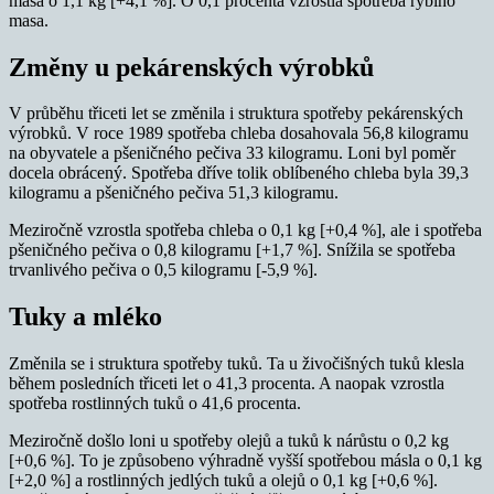
masa o 1,1 kg [+4,1 %]. O 0,1 procenta vzrostla spotřeba rybího
masa.
Změny u pekárenských výrobků
V průběhu třiceti let se změnila i struktura spotřeby pekárenských
výrobků. V roce 1989 spotřeba chleba dosahovala 56,8 kilogramu
na obyvatele a pšeničného pečiva 33 kilogramu. Loni byl poměr
docela obrácený. Spotřeba dříve tolik oblíbeného chleba byla 39,3
kilogramu a pšeničného pečiva 51,3 kilogramu.
Meziročně vzrostla spotřeba chleba o 0,1 kg [+0,4 %], ale i spotřeba
pšeničného pečiva o 0,8 kilogramu [+1,7 %]. Snížila se spotřeba
trvanlivého pečiva o 0,5 kilogramu [-5,9 %].
Tuky a mléko
Změnila se i struktura spotřeby tuků. Ta u živočišných tuků klesla
během posledních třiceti let o 41,3 procenta. A naopak vzrostla
spotřeba rostlinných tuků o 41,6 procenta.
Meziročně došlo loni u spotřeby olejů a tuků k nárůstu o 0,2 kg
[+0,6 %]. To je způsobeno výhradně vyšší spotřebou másla o 0,1 kg
[+2,0 %] a rostlinných jedlých tuků a olejů o 0,1 kg [+0,6 %].