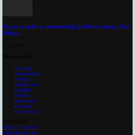
To, co se stalo ve stomatologii, je šílená ostuda, říká
Milan...
5. 12. 2022
Hlavní rubriky
Aktuality
Zdravotnictví
Politika
Sociální věci
Pojištění
Pharma
Rozhovory
E-Health
Ke kávě i čaji
KONTAKT
+420 777 264 528
+420 606 831 394