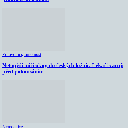
Zdravotní gramotnost
Netopýři míří okny do českých ložnic. Lékaři varují
před pokousáním
Nemocnice