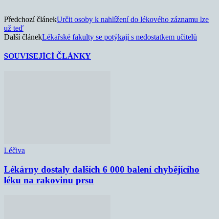
Předchozí článek
Určit osoby k nahlížení do lékového záznamu lze
už teď
Další článek
Lékařské fakulty se potýkají s nedostatkem učitelů
SOUVISEJÍCÍ ČLÁNKY
Léčiva
Lékárny dostaly dalších 6 000 balení chybějícího
léku na rakovinu prsu