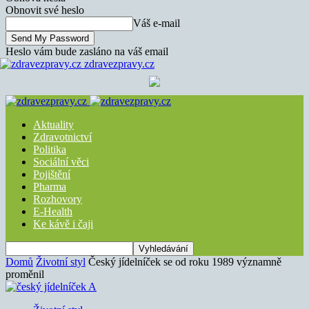
Obnovit své heslo
Váš e-mail
Heslo vám bude zasláno na váš email
zdravezpravy.cz
Aktuality
Zdravotnictví
Politika
Sociální věci
Pojištění
Pharma
Rozhovory
E-Health
Ke kávě i čaji
Domů
Životní styl
Český jídelníček se od roku 1989 významně
proměnil