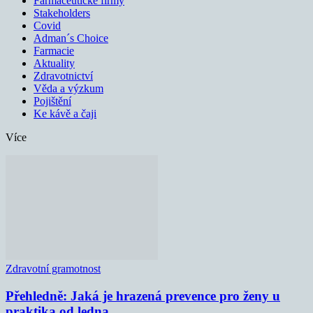
Farmaceutické firmy
Stakeholders
Covid
Adman´s Choice
Farmacie
Aktuality
Zdravotnictví
Věda a výzkum
Pojištění
Ke kávě a čaji
Více
Zdravotní gramotnost
Přehledně: Jaká je hrazená prevence pro ženy u
praktika od ledna...