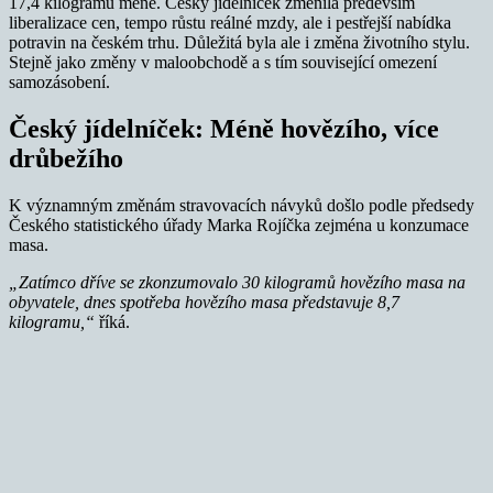
17,4 kilogramu méně. Český jídelníček změnila především
liberalizace cen, tempo růstu reálné mzdy, ale i pestřejší nabídka
potravin na českém trhu. Důležitá byla ale i změna životního stylu.
Stejně jako změny v maloobchodě a s tím související omezení
samozásobení.
Český jídelníček: Méně hovězího, více
drůbežího
K významným změnám stravovacích návyků došlo podle předsedy
Českého statistického úřady Marka Rojíčka zejména u konzumace
masa.
„Zatímco dříve se zkonzumovalo 30 kilogramů hovězího masa na
obyvatele, dnes spotřeba hovězího masa představuje 8,7
kilogramu,“
říká.