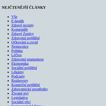
NEJČTENĚJŠÍ ČLÁNKY
Vše
E-health
Zdravé recepty
Komentáře
Zdravé Zprávy
Zdravotní pojištění
Očkování a covid
Nemocnice
Politika
Léčiva
Zdravotní gramotnost
Ekonomika
Sociální pojištění
Lékárny
Podcasty
Rozhovory
Komerční pojištění
Zdravotnické prostředky
Životní styl
Legislativa
Sociální věci