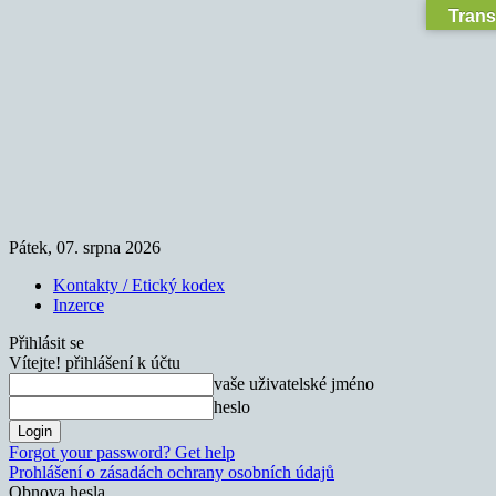
Trans
Pátek, 07. srpna 2026
Kontakty / Etický kodex
Inzerce
Přihlásit se
Vítejte! přihlášení k účtu
vaše uživatelské jméno
heslo
Forgot your password? Get help
Prohlášení o zásadách ochrany osobních údajů
Obnova hesla