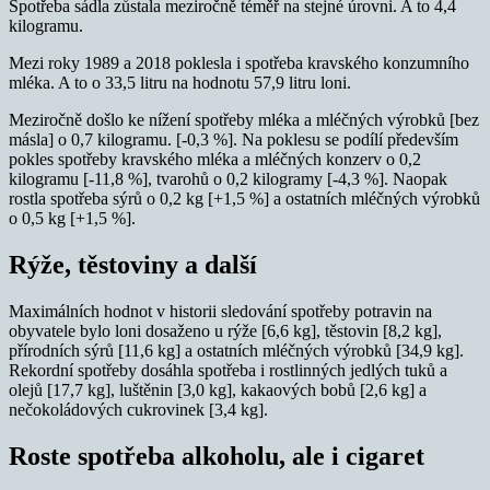
Spotřeba sádla zůstala meziročně téměř na stejné úrovni. A to 4,4
kilogramu.
Mezi roky 1989 a 2018 poklesla i spotřeba kravského konzumního
mléka. A to o 33,5 litru na hodnotu 57,9 litru loni.
Meziročně došlo ke nížení spotřeby mléka a mléčných výrobků [bez
másla] o 0,7 kilogramu. [-0,3 %]. Na poklesu se podílí především
pokles spotřeby kravského mléka a mléčných konzerv o 0,2
kilogramu [-11,8 %], tvarohů o 0,2 kilogramy [-4,3 %]. Naopak
rostla spotřeba sýrů o 0,2 kg [+1,5 %] a ostatních mléčných výrobků
o 0,5 kg [+1,5 %].
Rýže, těstoviny a další
Maximálních hodnot v historii sledování spotřeby potravin na
obyvatele bylo loni dosaženo u rýže [6,6 kg], těstovin [8,2 kg],
přírodních sýrů [11,6 kg] a ostatních mléčných výrobků [34,9 kg].
Rekordní spotřeby dosáhla spotřeba i rostlinných jedlých tuků a
olejů [17,7 kg], luštěnin [3,0 kg], kakaových bobů [2,6 kg] a
nečokoládových cukrovinek [3,4 kg].
Roste spotřeba alkoholu, ale i cigaret