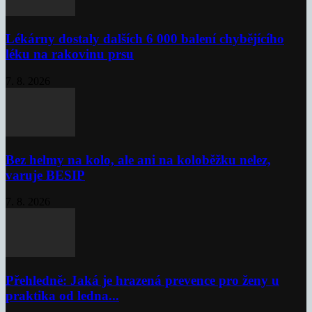
Lékárny dostaly dalších 6 000 balení chybějícího
léku na rakovinu prsu
7. 8. 2026
Bez helmy na kolo, ale ani na koloběžku nelez,
varuje BESIP
7. 8. 2026
Přehledně: Jaká je hrazená prevence pro ženy u
praktika od ledna...