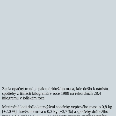
Zcela opačný trend je pak u drůbežího masa, kde došlo k nárůstu
spotřeby z třinácti kilogramů v roce 1989 na rekordních 28,4
kilogramu v loňském roce.
Meziročně loni došlo ke zvýšení spotřeby vepřového masa o 0,8 kg
[+2,0 %], hovězího masa o 0,3 kg [+3,7 %] a spotřeby drůbežího