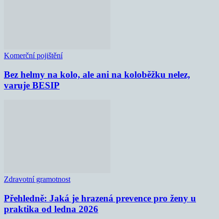
Komerční pojištění
Bez helmy na kolo, ale ani na koloběžku nelez,
varuje BESIP
Zdravotní gramotnost
Přehledně: Jaká je hrazená prevence pro ženy u
praktika od ledna 2026