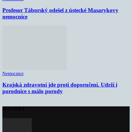
Profesor Táborský odešel z ústecké Masarykovy
nemocnice
Nemocnice
Krajská zdravotní jde proti doporučení. Udrží i
porodnice s málo porody
NOVINKY