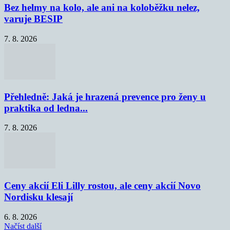
Bez helmy na kolo, ale ani na koloběžku nelez,
varuje BESIP
7. 8. 2026
Přehledně: Jaká je hrazená prevence pro ženy u
praktika od ledna...
7. 8. 2026
Ceny akcií Eli Lilly rostou, ale ceny akcií Novo
Nordisku klesají
6. 8. 2026
Načíst další