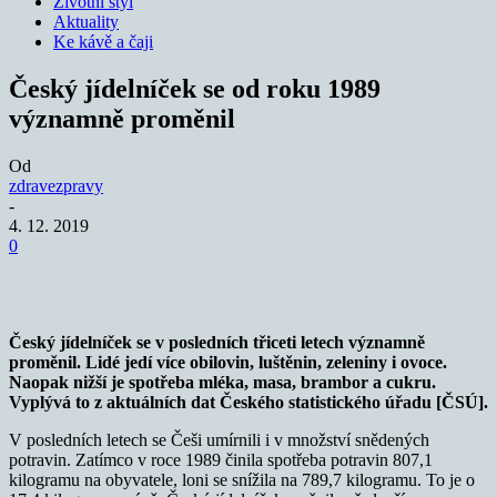
Životní styl
Aktuality
Ke kávě a čaji
Český jídelníček se od roku 1989
významně proměnil
Od
zdravezpravy
-
4. 12. 2019
0
Český jídelníček se v posledních třiceti letech významně
proměnil. Lidé jedí více obilovin, luštěnin, zeleniny i ovoce.
Naopak nižší je spotřeba mléka, masa, brambor a cukru.
Vyplývá to z aktuálních dat Českého statistického úřadu [ČSÚ].
V posledních letech se Češi umírnili i v množství snědených
potravin. Zatímco v roce 1989 činila spotřeba potravin 807,1
kilogramu na obyvatele, loni se snížila na 789,7 kilogramu. To je o