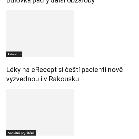
Bulovka padly další obžaloby
E-health
Léky na eRecept si čeští pacienti nově
vyzvednou i v Rakousku
Sociální pojištění