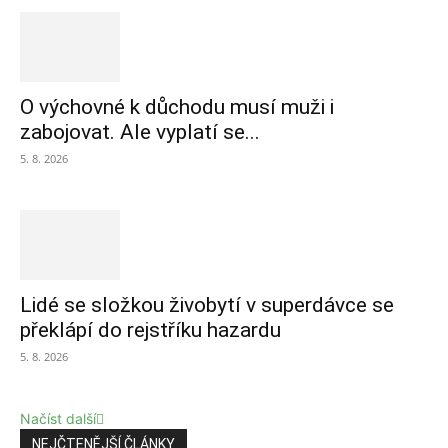
O výchovné k důchodu musí muži i
zabojovat. Ale vyplatí se...
5. 8. 2026
Lidé se složkou živobytí v superdávce se
překlápí do rejstříku hazardu
5. 8. 2026
Načíst další
NEJČTENĚJŠÍ ČLÁNKY