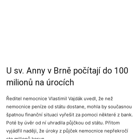
U sv. Anny v Brně počítají do 100
milionů na úrocích
Ředitel nemocnice Vlastimil Vajdák uvedl, že než
nemocnice peníze od státu dostane, mohla by současnou
špatnou finanční situaci vyřešit za pomoci některé z bank.
Poté by úvěr od ní uhradila půjčkou od státu. Přitom
vyjádřil naději, že úroky z půjček nemocnice nepřekročí
sto milionů korun.