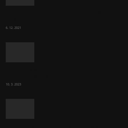
Část lékařů tvrdě zaútočila na prezidenta
ČLK Kubka
6. 12. 2021
Ministr Válek ocenil domov pro seniory za
70 000 měsíčně
10. 3. 2023
To, co se stalo ve stomatologii, je šílená