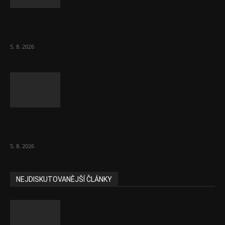
Léky na eRecept si čeští pacienti nově
vyzvednou i v Rakousku
5. 8. 2026
O výchovné k důchodu musí muži i
zabojovat. Ale vyplatí se...
5. 8. 2026
NEJDISKUTOVANĚJŠÍ ČLÁNKY