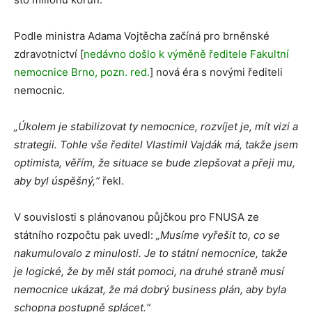
Podle ministra Adama Vojtěcha začíná pro brněnské
zdravotnictví [
nedávno došlo k výměně ředitele Fakultní
nemocnice Brno, pozn. red.
] nová éra s novými řediteli
nemocnic.
„Úkolem je stabilizovat ty nemocnice, rozvíjet je, mít vizi a
strategii. Tohle vše ředitel Vlastimil Vajdák má, takže jsem
optimista, věřím, že situace se bude zlepšovat a přeji mu,
aby byl úspěšný,“
řekl.
V souvislosti s plánovanou půjčkou pro FNUSA ze
státního rozpočtu pak uvedl:
„Musíme vyřešit to, co se
nakumulovalo z minulosti. Je to státní nemocnice, takže
je logické, že by měl stát pomoci, na druhé straně musí
nemocnice ukázat, že má dobrý business plán, aby byla
schopna postupně splácet.“