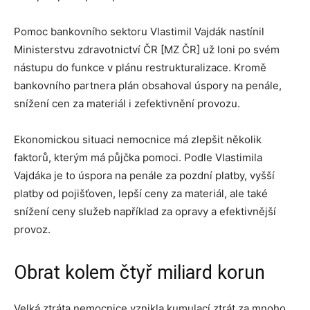
Pomoc bankovního sektoru Vlastimil Vajdák nastínil
Ministerstvu zdravotnictví ČR [MZ ČR] už loni po svém
nástupu do funkce v plánu restrukturalizace. Kromě
bankovního partnera plán obsahoval úspory na penále,
snížení cen za materiál i zefektivnění provozu.
Ekonomickou situaci nemocnice má zlepšit několik
faktorů, kterým má půjčka pomoci. Podle Vlastimila
Vajdáka je to úspora na penále za pozdní platby, vyšší
platby od pojišťoven, lepší ceny za materiál, ale také
snížení ceny služeb například za opravy a efektivnější
provoz.
Obrat kolem čtyř miliard korun
Velká ztráta nemocnice vznikla kumulací ztrát za mnoho