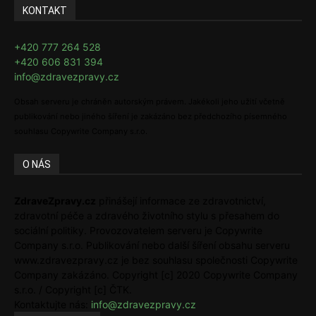
KONTAKT
+420 777 264 528
+420 606 831 394
info@zdravezpravy.cz
Obsah serveru je chráněn autorským právem. Jakékoli jeho užití včetně
publikování nebo jiného šíření je zakázáno bez předchozího písemného
souhlasu Copywrite Company s.r.o.
O NÁS
ZdraveZpravy.cz
přinášejí informace ze zdravotnictví,
zdravotní péče a zdravého životního stylu s přesahem do
sociální politiky. Provozovatelem serveru je Copywrite
Company s.r.o. Publikování nebo další šíření obsahu serveru
www.zdravezpravy.cz je bez souhlasu společnosti Copywrite
Company zakázáno. Copyright [c] 2020 Copywrite Company
s.r.o. / Copyright [c] ČTK.
Kontaktujte nás:
info@zdravezpravy.cz