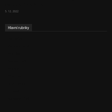
ostuda, říká Milan...
5. 12. 2022
Hlavní rubriky
Aktuality
Zdravotnictví
Politika
Sociální věci
Pojištění
Pharma
Rozhovory
E-Health
Ke kávě i čaji