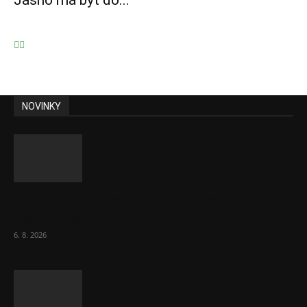
Jasno má být do...
NOVINKY
V korupční kauze z roku 2018 ve FN Bulovka
padly další...
6. 8. 2026