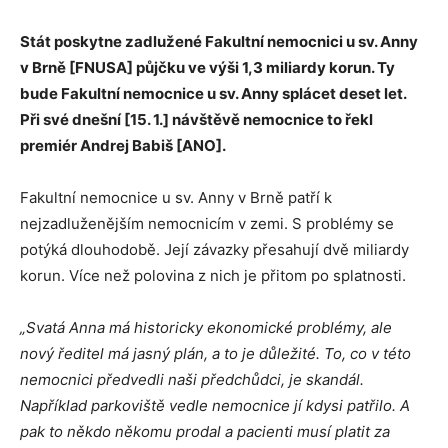
Stát poskytne zadlužené Fakultní nemocnici u sv. Anny
v Brně [FNUSA] půjčku ve výši 1,3 miliardy korun. Ty
bude Fakultní nemocnice u sv. Anny splácet deset let.
Při své dnešní [15. 1.] návštěvě nemocnice to řekl
premiér Andrej Babiš [ANO].
Fakultní nemocnice u sv. Anny v Brně patří k
nejzadluženějším nemocnicím v zemi. S problémy se
potýká dlouhodobě. Její závazky přesahují dvě miliardy
korun. Více než polovina z nich je přitom po splatnosti.
„Svatá Anna má historicky ekonomické problémy, ale
nový ředitel má jasný plán, a to je důležité. To, co v této
nemocnici předvedli naši předchůdci, je skandál.
Například parkoviště vedle nemocnice jí kdysi patřilo. A
pak to někdo někomu prodal a pacienti musí platit za