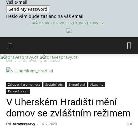
Váš e-mail
Heslo vám bude zasláno na váš email
zdravezpravy.cz
Domů
Zdravotní gramotnost
Zdravotní gramotnost
Sociální věci
Životní styl
Aktuality
Ke kávě a čaji
V Uherském Hradišti mění
domov se zvláštním režimem
Od
zdravezpravy
-
14. 7. 2020
0