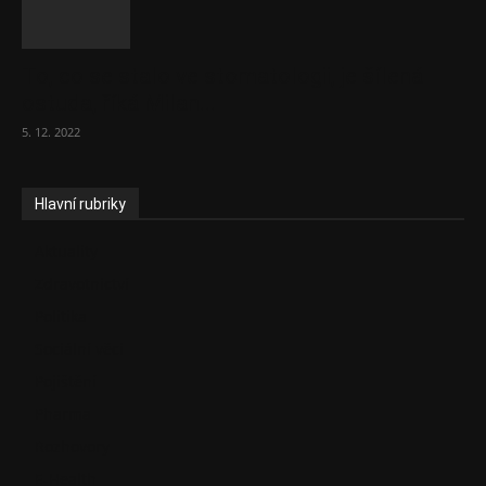
To, co se stalo ve stomatologii, je šílená
ostuda, říká Milan...
5. 12. 2022
Hlavní rubriky
Aktuality
Zdravotnictví
Politika
Sociální věci
Pojištění
Pharma
Rozhovory
E-Health