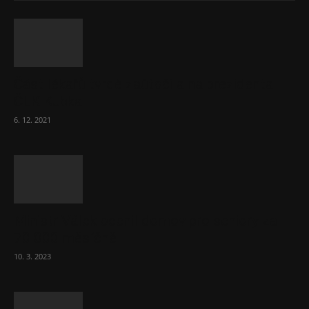
Část lékařů tvrdě zaútočila na prezidenta
ČLK Kubka
6. 12. 2021
Ministr Válek ocenil domov pro seniory za
70 000 měsíčně
10. 3. 2023