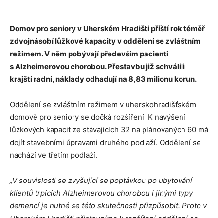
Domov pro seniory v Uherském Hradišti příští rok téměř
zdvojnásobí lůžkové kapacity v oddělení se zvláštním
režimem. V něm pobývají především pacienti
s Alzheimerovou chorobou. Přestavbu již schválili
krajští radní, náklady odhadují na 8,83 milionu korun.
Oddělení se zvláštním režimem v uherskohradišťském
domově pro seniory se dočká rozšíření. K navýšení
lůžkových kapacit ze stávajících 32 na plánovaných 60 má
dojít stavebními úpravami druhého podlaží. Oddělení se
nachází ve třetím podlaží.
„V souvislosti se zvyšující se poptávkou po ubytování
klientů trpících Alzheimerovou chorobou i jinými typy
demencí je nutné se této skutečnosti přizpůsobit. Proto v