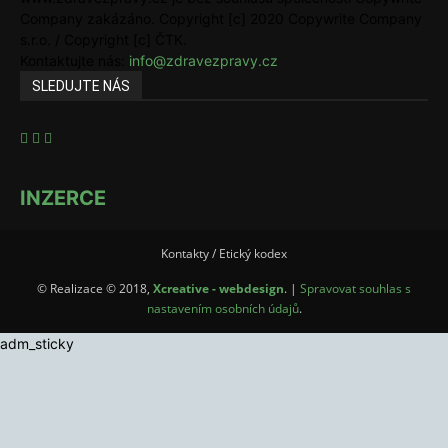
Company zakázáno. Copyright [c] 2020 Copywrite Company
s.r.o. / Copyright [c] ČTK.
Kontaktujte nás:
info@zdravezpravy.cz
SLEDUJTE NÁS
INZERCE
Kontakty / Etický kodex
© Realizace © 2018,
Xcreative - webdesign
. |
Spravovat souhlas s
nastavením osobních údajů
.
adm_sticky