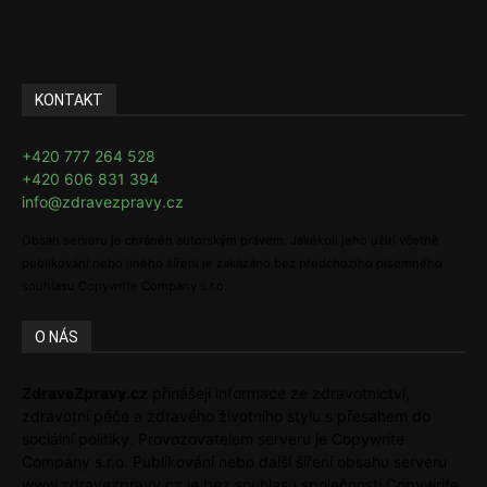
Ke kávě i čaji
KONTAKT
+420 777 264 528
+420 606 831 394
info@zdravezpravy.cz
Obsah serveru je chráněn autorským právem. Jakékoli jeho užití včetně
publikování nebo jiného šíření je zakázáno bez předchozího písemného
souhlasu Copywrite Company s.r.o.
O NÁS
ZdraveZpravy.cz
přinášejí informace ze zdravotnictví,
zdravotní péče a zdravého životního stylu s přesahem do
sociální politiky. Provozovatelem serveru je Copywrite
Company s.r.o. Publikování nebo další šíření obsahu serveru
www.zdravezpravy.cz je bez souhlasu společnosti Copywrite