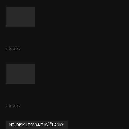
Lékárny dostaly dalších 6 000 balení
chybějícího léku na rakovinu prsu
7. 8. 2026
Bez helmy na kolo, ale ani na koloběžku
nelez, varuje BESIP
7. 8. 2026
NEJDISKUTOVANĚJŠÍ ČLÁNKY