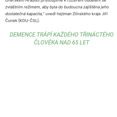
Uherském Hradišti přistoupíme k rozšíření oddělení se
zvláštním režimem, aby byla do budoucna zajištěna jeho
dostatečná kapacita,“
uvedl hejtman Zlínského kraje Jiří
Čunek [KDU-ČSL].
DEMENCE TRÁPÍ KAŽDÉHO TŘINÁCTÉHO
ČLOVĚKA NAD 65 LET