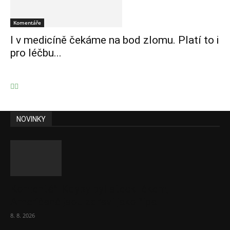
Komentáře
I v medicíně čekáme na bod zlomu. Platí to i
pro léčbu...
NOVINKY
Komentář: Kdyby byl steak lékem,
Američané jsou zdraví jako řípa
8. 8. 2026