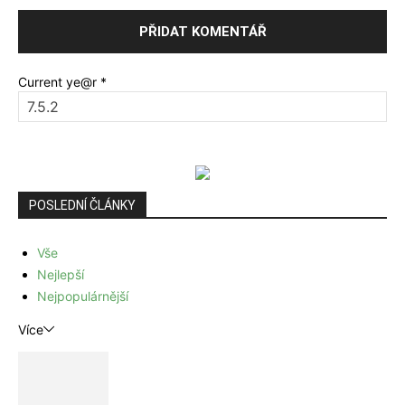
Current ye@r
*
POSLEDNÍ ČLÁNKY
Vše
Nejlepší
Nejpopulárnější
Více