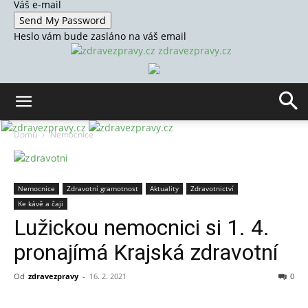
Váš e-mail
Heslo vám bude zasláno na váš email
zdravezpravy.cz
Domů
Nemocnice
Nemocnice
Zdravotní gramotnost
Aktuality
Zdravotnictví
Ke kávě a čaji
Lužickou nemocnici si 1. 4.
pronajímá Krajská zdravotní
Od
zdravezpravy
-
16. 2. 2021
0