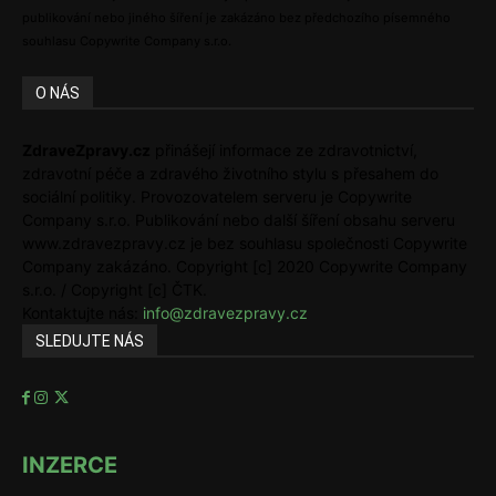
publikování nebo jiného šíření je zakázáno bez předchozího písemného
souhlasu Copywrite Company s.r.o.
O NÁS
ZdraveZpravy.cz
přinášejí informace ze zdravotnictví,
zdravotní péče a zdravého životního stylu s přesahem do
sociální politiky. Provozovatelem serveru je Copywrite
Company s.r.o. Publikování nebo další šíření obsahu serveru
www.zdravezpravy.cz je bez souhlasu společnosti Copywrite
Company zakázáno. Copyright [c] 2020 Copywrite Company
s.r.o. / Copyright [c] ČTK.
Kontaktujte nás:
info@zdravezpravy.cz
SLEDUJTE NÁS
INZERCE