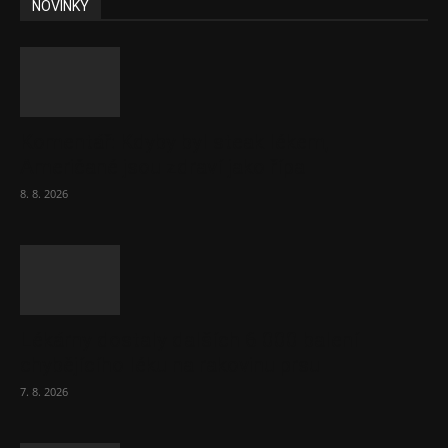
NOVINKY
Komentář: Kdyby byl steak lékem,
Američané jsou zdraví jako řípa
8. 8. 2026
Lékárny dostaly dalších 6 000 balení
chybějícího léku na rakovinu prsu
7. 8. 2026