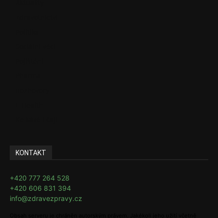
Aktuality
Zdravotnictví
Politika
Sociální věci
Pojištění
Pharma
Rozhovory
E-Health
Ke kávě i čaji
KONTAKT
+420 777 264 528
+420 606 831 394
info@zdravezpravy.cz
Obsah serveru je chráněn autorským právem. Jakékoli jeho užití včetně