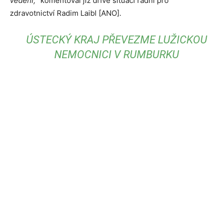
vedení,“
komentoval již dříve situaci radní pro
zdravotnictví Radim Laibl [ANO].
ÚSTECKÝ KRAJ PŘEVEZME LUŽICKOU
NEMOCNICI V RUMBURKU