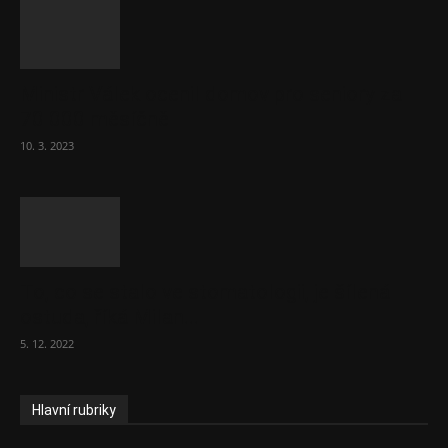
Ministr Válek ocenil domov pro seniory za
70 000 měsíčně
10. 3. 2023
To, co se stalo ve stomatologii, je šílená
ostuda, říká Milan...
5. 12. 2022
Hlavní rubriky