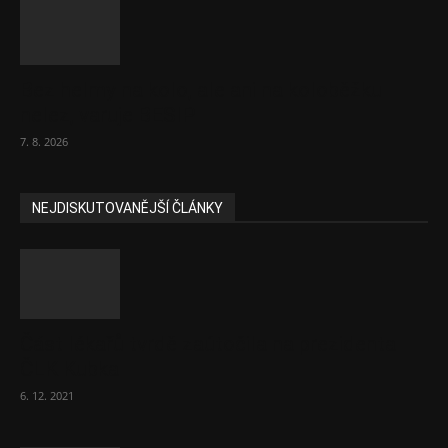
Bez helmy na kolo, ale ani na koloběžku
nelez, varuje BESIP
7. 8. 2026
NEJDISKUTOVANĚJŠÍ ČLÁNKY
Část lékařů tvrdě zaútočila na prezidenta
ČLK Kubka
6. 12. 2021