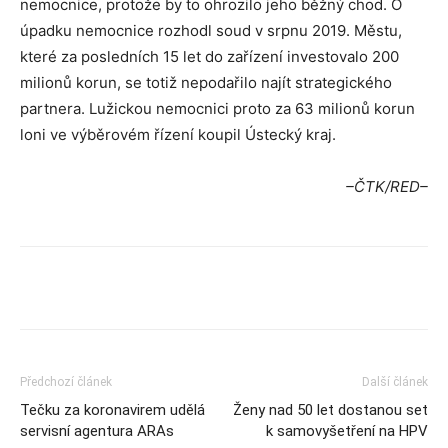
nemocnice, protože by to ohrozilo jeho běžný chod. O
úpadku nemocnice rozhodl soud v srpnu 2019. Městu,
které za posledních 15 let do zařízení investovalo 200
milionů korun, se totiž nepodařilo najít strategického
partnera. Lužickou nemocnici proto za 63 milionů korun
loni ve výběrovém řízení koupil Ústecký kraj.
–ČTK/RED–
Předchozí článek
Další článek
Tečku za koronavirem udělá
Ženy nad 50 let dostanou set
servisní agentura ARAs
k samovyšetření na HPV