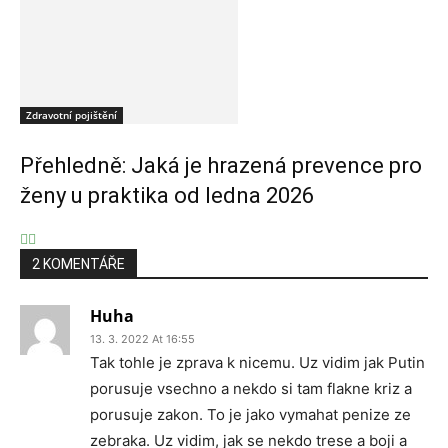
Zdravotní pojištění
Přehledně: Jaká je hrazená prevence pro
ženy u praktika od ledna 2026
2 KOMENTÁŘE
Huha
13. 3. 2022 At 16:55
Tak tohle je zprava k nicemu. Uz vidim jak Putin
porusuje vsechno a nekdo si tam flakne kriz a
porusuje zakon. To je jako vymahat penize ze
zebraka. Uz vidim, jak se nekdo trese a boji a