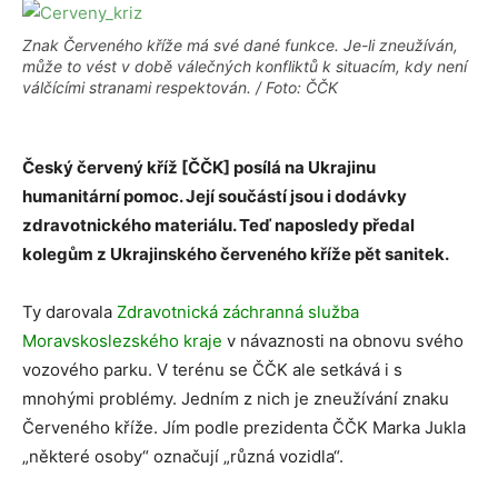
Znak Červeného kříže má své dané funkce. Je-li zneužíván,
může to vést v době válečných konfliktů k situacím, kdy není
válčícími stranami respektován. / Foto: ČČK
Český červený kříž [ČČK] posílá na Ukrajinu
humanitární pomoc. Její součástí jsou i dodávky
zdravotnického materiálu. Teď naposledy předal
kolegům z Ukrajinského červeného kříže pět sanitek.
Ty darovala
Zdravotnická záchranná služba
Moravskoslezského kraje
v návaznosti na obnovu svého
vozového parku. V terénu se ČČK ale setkává i s
mnohými problémy. Jedním z nich je zneužívání znaku
Červeného kříže. Jím podle prezidenta ČČK Marka Jukla
„některé osoby“ označují „různá vozidla“.