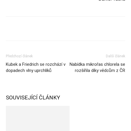
Předchozí článek
Další článek
Kubek a Friedrich se rozchází v
Nabídka mikrořas chlorela se
dopadech vlny uprchlíků
rozšířila díky vědcům z ČR
SOUVISEJÍCÍ ČLÁNKY