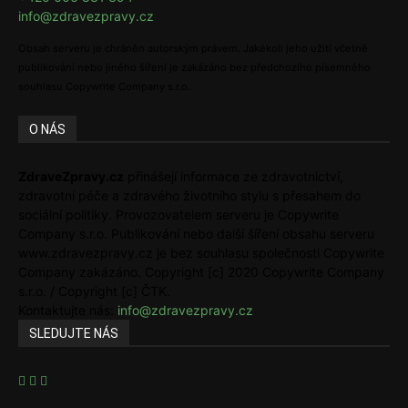
info@zdravezpravy.cz
Obsah serveru je chráněn autorským právem. Jakékoli jeho užití včetně
publikování nebo jiného šíření je zakázáno bez předchozího písemného
souhlasu Copywrite Company s.r.o.
O NÁS
ZdraveZpravy.cz
přinášejí informace ze zdravotnictví,
zdravotní péče a zdravého životního stylu s přesahem do
sociální politiky. Provozovatelem serveru je Copywrite
Company s.r.o. Publikování nebo další šíření obsahu serveru
www.zdravezpravy.cz je bez souhlasu společnosti Copywrite
Company zakázáno. Copyright [c] 2020 Copywrite Company
s.r.o. / Copyright [c] ČTK.
Kontaktujte nás:
info@zdravezpravy.cz
SLEDUJTE NÁS