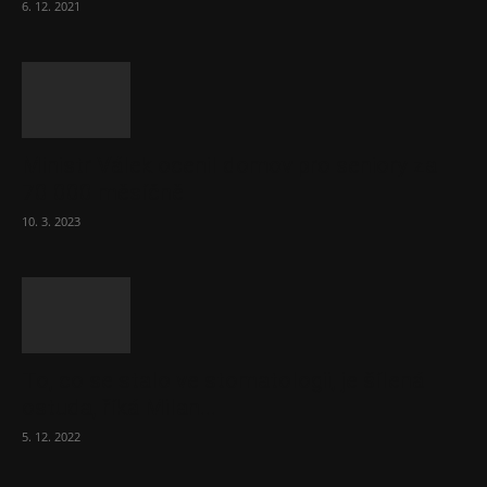
6. 12. 2021
Ministr Válek ocenil domov pro seniory za
70 000 měsíčně
10. 3. 2023
To, co se stalo ve stomatologii, je šílená
ostuda, říká Milan...
5. 12. 2022