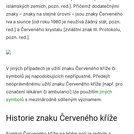
islámských zemích, pozn. red.]. Přičemž dodatečnými
znaky – znaky na stejné úrovni – jsou znaky Červeného
lva a slunce [od roku 1980 je neužívá žádný stát, pozn.
red.] a Červeného krystalu [zvláštní znak III. Protokolu,
pozn. red.].
V jiných případech je užití znaku Červeného kříže či
symbolů jej napodobujících nepřípustné. Předejít
neoprávněnému užití znaku Červeného kříže [např. pro
označení lékáren či ambulancí] lze použitím
jiných
symbolů
s mezinárodně sdíleným významem.
Historie znaku Červeného kříže
Symbol Červeného kříže na bílém poli je jedním z