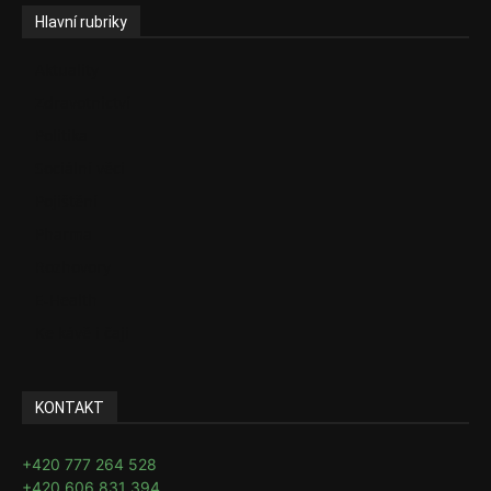
Hlavní rubriky
Aktuality
Zdravotnictví
Politika
Sociální věci
Pojištění
Pharma
Rozhovory
E-Health
Ke kávě i čaji
KONTAKT
+420 777 264 528
+420 606 831 394