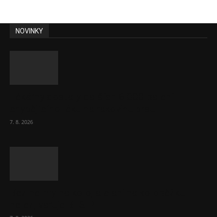
NOVINKY
Lékárny dostaly dalších 6 000 balení
chybějícího léku na rakovinu prsu
7. 8. 2026
Bez helmy na kolo, ale ani na koloběžku
nelez, varuje BESIP