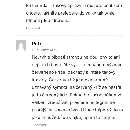
kriz sunda… Takovy zpravy si muzete psat kam
chcete, jakmile prejedete do valky tak tyhle
blbosti jdou stranou…
Odpověď
Petr
13. 3. 2022 At 19:55
Ne, tyhle blbosti stranou nejdou, ony to ani
nejsou blbosti. Ale vy asi nechápete význam
červeného kříže, pak tady slintáte takový
kraviny. Červený kříž je mezinárodně
uznávaný symbol, na červený kříž se nestřílí,
je to červený kříž. Pokud ho začne někdo ve
velkém zneužívat, přestane ho legitimně
protější strana uznávat. Už to chápete? Je to
jako zneužít bílou vlajku, úplně to stejné.
Odpověď