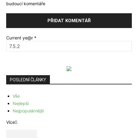
budoucí komentáře
Current ye@r
*
POSLEDNÍ ČLÁNKY
Vše
Nejlepší
Nejpopulárnější
Více