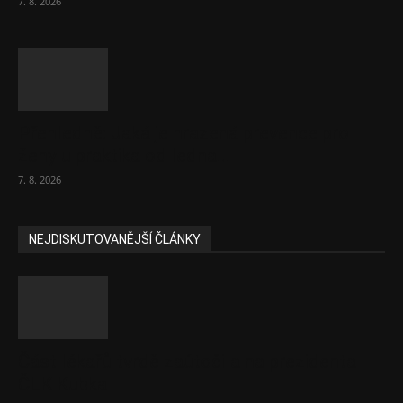
7. 8. 2026
Přehledně: Jaká je hrazená prevence pro
ženy u praktika od ledna...
7. 8. 2026
NEJDISKUTOVANĚJŠÍ ČLÁNKY
Část lékařů tvrdě zaútočila na prezidenta
ČLK Kubka