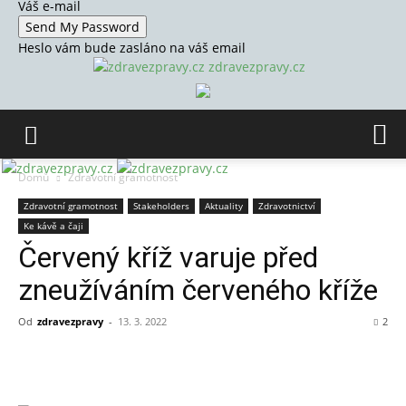
Váš e-mail
Heslo vám bude zasláno na váš email
zdravezpravy.cz
Domů
Zdravotní gramotnost
Zdravotní gramotnost
Stakeholders
Aktuality
Zdravotnictví
Ke kávě a čaji
Červený kříž varuje před
zneužíváním červeného kříže
Od
zdravezpravy
-
13. 3. 2022
2