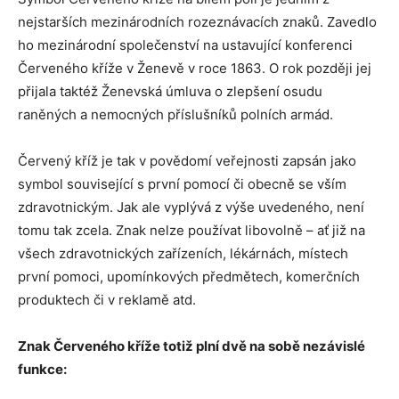
nejstarších mezinárodních rozeznávacích znaků. Zavedlo
ho mezinárodní společenství na ustavující konferenci
Červeného kříže v Ženevě v roce 1863. O rok později jej
přijala taktéž Ženevská úmluva o zlepšení osudu
raněných a nemocných příslušníků polních armád.
Červený kříž je tak v povědomí veřejnosti zapsán jako
symbol související s první pomocí či obecně se vším
zdravotnickým. Jak ale vyplývá z výše uvedeného, není
tomu tak zcela. Znak nelze používat libovolně – ať již na
všech zdravotnických zařízeních, lékárnách, místech
první pomoci, upomínkových předmětech, komerčních
produktech či v reklamě atd.
Znak Červeného kříže totiž plní dvě na sobě nezávislé
funkce: