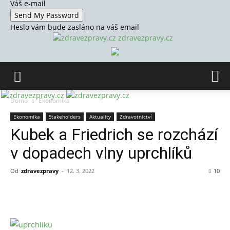
Váš e-mail
Heslo vám bude zasláno na váš email
zdravezpravy.cz
Domů
Ekonomika
Ekonomika
Stakeholders
Aktuality
Zdravotnictví
Kubek a Friedrich se rozchází
v dopadech vlny uprchlíků
Od
zdravezpravy
-
12. 3. 2022
10