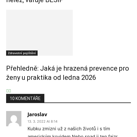
Zdravotní pojištění
Přehledně: Jaká je hrazená prevence pro
ženy u praktika od ledna 2026
10 KOMENTÁŘE
Jaroslav
13. 3. 2022 At 8:14
Kubku zmizni už z našich životů i s tím
americkým kovidem.Nebo snad ji ten fajzr