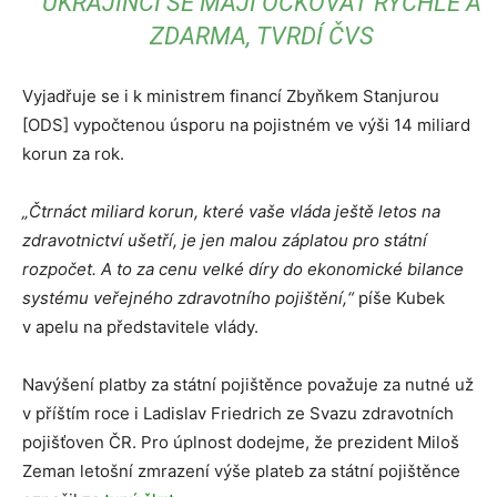
UKRAJINCI SE MAJÍ OČKOVAT RYCHLE A
ZDARMA, TVRDÍ ČVS
Vyjadřuje se i k ministrem financí Zbyňkem Stanjurou
[ODS] vypočtenou úsporu na pojistném ve výši 14 miliard
korun za rok.
„Čtrnáct miliard korun, které vaše vláda ještě letos na
zdravotnictví ušetří, je jen malou záplatou pro státní
rozpočet.
A to za cenu velké díry do ekonomické bilance
systému veřejného zdravotního pojištění,“
píše Kubek
v apelu na představitele vlády.
Navýšení platby za státní pojištěnce považuje za nutné už
v příštím roce i Ladislav Friedrich ze Svazu zdravotních
pojišťoven ČR. Pro úplnost dodejme, že prezident Miloš
Zeman letošní zmrazení výše plateb za státní pojištěnce