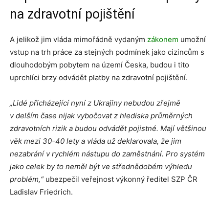
na zdravotní pojištění
A jelikož jim vláda mimořádně vydaným
zákonem
umožní
vstup na trh práce za stejných podmínek jako cizincům s
dlouhodobým pobytem na území Česka, budou i tito
uprchlíci brzy odvádět platby na zdravotní pojištění.
„Lidé přicházející nyní z Ukrajiny nebudou zřejmě
v delším čase nijak vybočovat z hlediska průměrných
zdravotních rizik a budou odvádět pojistné.
Mají většinou
věk mezi 30-40 lety a vláda už deklarovala, že jim
nezabrání v rychlém nástupu do zaměstnání. Pro systém
jako celek by to neměl být ve střednědobém výhledu
problém,“
ubezpečil veřejnost výkonný ředitel SZP ČR
Ladislav Friedrich.