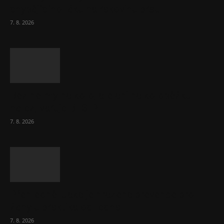
chybějícího léku na rakovinu prsu
7. 8. 2026
Bez helmy na kolo, ale ani na koloběžku
nelez, varuje BESIP
7. 8. 2026
Přehledně: Jaká je hrazená prevence pro
ženy u praktika od ledna...
7. 8. 2026