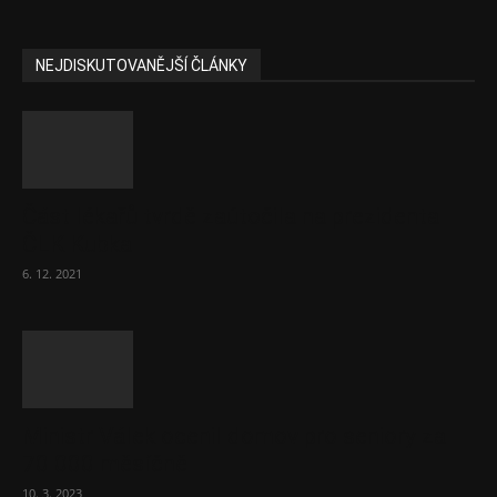
NEJDISKUTOVANĚJŠÍ ČLÁNKY
Část lékařů tvrdě zaútočila na prezidenta
ČLK Kubka
6. 12. 2021
Ministr Válek ocenil domov pro seniory za
70 000 měsíčně
10. 3. 2023