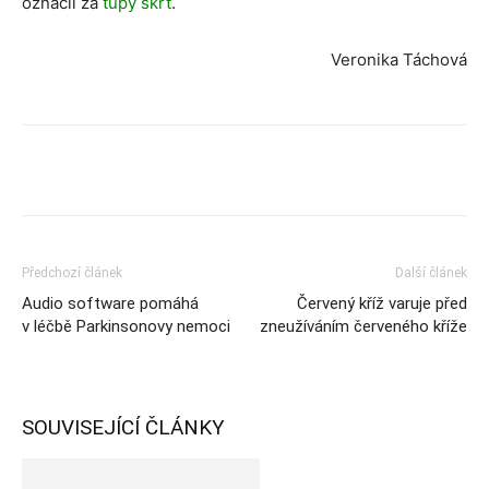
označil za
tupý škrt
.
Veronika Táchová
Předchozí článek
Další článek
Audio software pomáhá
Červený kříž varuje před
v léčbě Parkinsonovy nemoci
zneužíváním červeného kříže
SOUVISEJÍCÍ ČLÁNKY