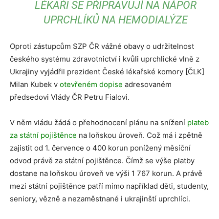
LÉKAŘI SE PŘIPRAVUJÍ NA NÁPOR
UPRCHLÍKŮ NA HEMODIALÝZE
Oproti zástupcům SZP ČR vážné obavy o udržitelnost
českého systému zdravotnictví i kvůli uprchlické vlně z
Ukrajiny vyjádřil prezident České lékařské komory [ČLK]
Milan Kubek v
otevřeném dopise
adresovaném
předsedovi Vlády ČR Petru Fialovi.
V něm vládu žádá o přehodnocení plánu na snížení
plateb
za státní pojištěnce
na loňskou úroveň. Což má i zpětně
zajistit od 1. července o 400 korun ponížený měsíční
odvod právě za státní pojištěnce. Čímž se výše platby
dostane na loňskou úroveň ve výši 1 767 korun. A právě
mezi státní pojištěnce patří mimo například děti, studenty,
seniory, vězně a nezaměstnané i ukrajinští uprchlíci.