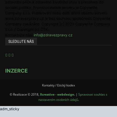
zdravotní péče a zdravého životního stylu s přesahem do
sociální politiky. Provozovatelem serveru je Copywrite
Company s.r.o. Publikování nebo další šíření obsahu serveru
www.zdravezpravy.cz je bez souhlasu společnosti Copywrite
Company zakázáno. Copyright [c] 2020 Copywrite Company
s.r.o. / Copyright [c] ČTK.
Kontaktujte nás:
info@zdravezpravy.cz
SLEDUJTE NÁS
INZERCE
Kontakty / Etický kodex
© Realizace © 2018,
Xcreative - webdesign
. |
Spravovat souhlas s
nastavením osobních údajů
.
adm_sticky