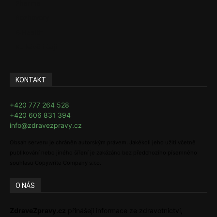
Pharma
Rozhovory
E-Health
Ke kávě i čaji
KONTAKT
+420 777 264 528
+420 606 831 394
info@zdravezpravy.cz
Obsah serveru je chráněn autorským právem. Jakékoli jeho užití včetně
publikování nebo jiného šíření je zakázáno bez předchozího písemného
souhlasu Copywrite Company s.r.o.
O NÁS
ZdraveZpravy.cz
přinášejí informace ze zdravotnictví,