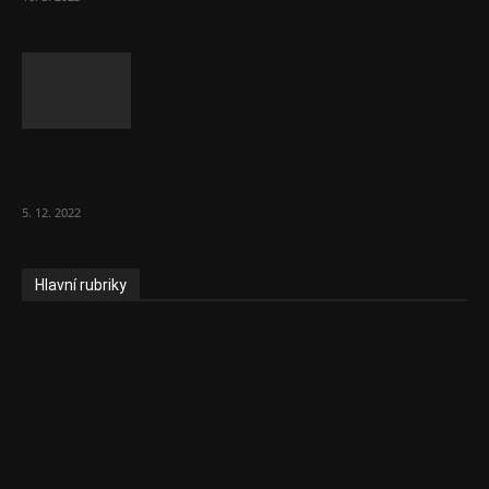
To, co se stalo ve stomatologii, je šílená
ostuda, říká Milan...
5. 12. 2022
Hlavní rubriky
Aktuality
Zdravotnictví
Politika
Sociální věci
Pojištění