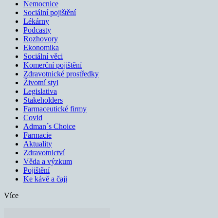
Nemocnice
Sociální pojištění
Lékárny
Podcasty
Rozhovory
Ekonomika
Sociální věci
Komerční pojištění
Zdravotnické prostředky
Životní styl
Legislativa
Stakeholders
Farmaceutické firmy
Covid
Adman´s Choice
Farmacie
Aktuality
Zdravotnictví
Věda a výzkum
Pojištění
Ke kávě a čaji
Více