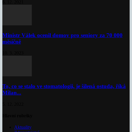
6. 12. 2021
Ministr Válek ocenil domov pro seniory za 70 000
měsíčně
10. 3. 2023
To, co se stalo ve stomatologii, je šílená ostuda, říká
Milan...
5. 12. 2022
Hlavní rubriky
Aktuality