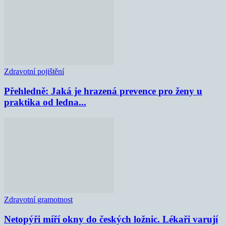
Zdravotní pojištění
Přehledně: Jaká je hrazená prevence pro ženy u
praktika od ledna...
Zdravotní gramotnost
Netopýři míří okny do českých ložnic. Lékaři varují