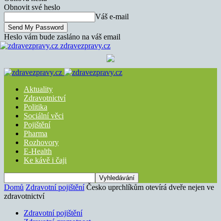
Obnovit své heslo
Váš e-mail
Heslo vám bude zasláno na váš email
zdravezpravy.cz
Aktuality
Zdravotnictví
Politika
Sociální věci
Pojištění
Pharma
Rozhovory
E-Health
Ke kávě i čaji
Domů
Zdravotní pojištění
Česko uprchlíkům otevírá dveře nejen ve
zdravotnictví
Zdravotní pojištění