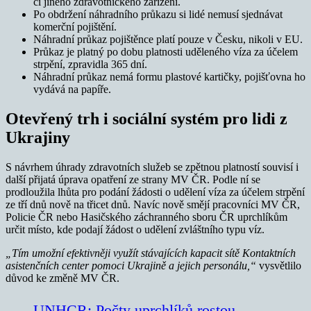
či jiného zdravotnického zařízení.
Po obdržení náhradního průkazu si lidé nemusí sjednávat
komerční pojištění.
Náhradní průkaz pojištěnce platí pouze v Česku, nikoli v EU.
Průkaz je platný po dobu platnosti uděleného víza za účelem
strpění, zpravidla 365 dní.
Náhradní průkaz nemá formu plastové kartičky, pojišťovna ho
vydává na papíře.
Otevřený trh i sociální systém pro lidi z
Ukrajiny
S návrhem úhrady zdravotních služeb se zpětnou platností souvisí i
další přijatá úprava opatření ze strany MV ČR. Podle ní se
prodloužila lhůta pro podání žádosti o udělení víza za účelem strpění
ze tří dnů nově na třicet dnů. Navíc nově smějí pracovníci MV ČR,
Policie ČR nebo Hasičského záchranného sboru ČR uprchlíkům
určit místo, kde podají žádost o udělení zvláštního typu víz.
„Tím umožní efektivněji využít stávajících kapacit sítě Kontaktních
asistenčních center pomoci Ukrajině a jejich personálu,“
vysvětlilo
důvod ke změně MV ČR.
UNHCR: Počty uprchlíků rostou