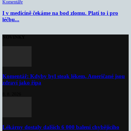
Komentáře
I v medicíně čekáme na bod zlomu. Platí to i pro
léčbu...
NOVINKY
Komentář: Kdyby byl steak lékem, Američané jsou
zdraví jako řípa
8. 8. 2026
Lékárny dostaly dalších 6 000 balení chybějícího