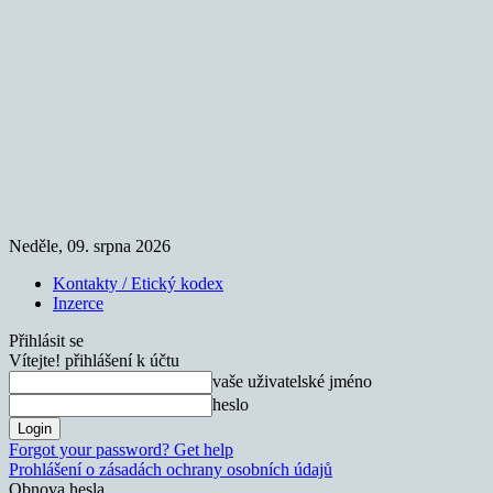
Neděle, 09. srpna 2026
Kontakty / Etický kodex
Inzerce
Přihlásit se
Vítejte! přihlášení k účtu
vaše uživatelské jméno
heslo
Forgot your password? Get help
Prohlášení o zásadách ochrany osobních údajů
Obnova hesla