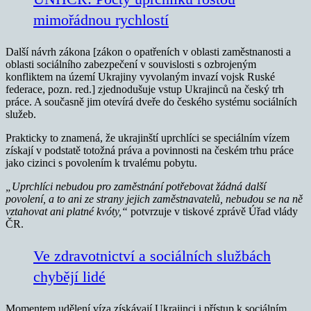
mimořádnou rychlostí
Další návrh zákona [zákon o opatřeních v oblasti zaměstnanosti a
oblasti sociálního zabezpečení v souvislosti s ozbrojeným
konfliktem na území Ukrajiny vyvolaným invazí vojsk Ruské
federace, pozn. red.] zjednodušuje vstup Ukrajinců na český trh
práce. A současně jim otevírá dveře do českého systému sociálních
služeb.
Prakticky to znamená, že ukrajinští uprchlíci se speciálním vízem
získají v podstatě totožná práva a povinnosti na českém trhu práce
jako cizinci s povolením k trvalému pobytu.
„Uprchlíci nebudou pro zaměstnání potřebovat žádná další
povolení, a to ani ze strany jejich zaměstnavatelů, nebudou se na ně
vztahovat ani platné kvóty,“
potvrzuje v tiskové zprávě Úřad vlády
ČR.
Ve zdravotnictví a sociálních službách
chybějí lidé
Momentem udělení víza získávají Ukrajinci i přístup k sociálním