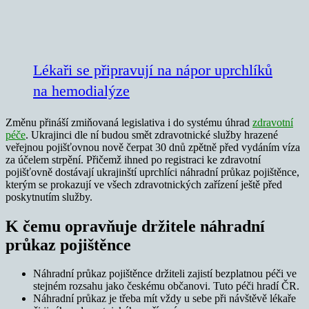
Lékaři se připravují na nápor uprchlíků
na hemodialýze
Změnu přináší zmiňovaná legislativa i do systému úhrad
zdravotní
péče
. Ukrajinci dle ní budou smět zdravotnické služby hrazené
veřejnou pojišťovnou nově čerpat 30 dnů zpětně před vydáním víza
za účelem strpění. Přičemž ihned po registraci ke zdravotní
pojišťovně dostávají ukrajinští uprchlíci náhradní průkaz pojištěnce,
kterým se prokazují ve všech zdravotnických zařízení ještě před
poskytnutím služby.
K čemu opravňuje držitele náhradní
průkaz pojištěnce
Náhradní průkaz pojištěnce držiteli zajistí bezplatnou péči ve
stejném rozsahu jako českému občanovi. Tuto péči hradí ČR.
Náhradní průkaz je třeba mít vždy u sebe při návštěvě lékaře