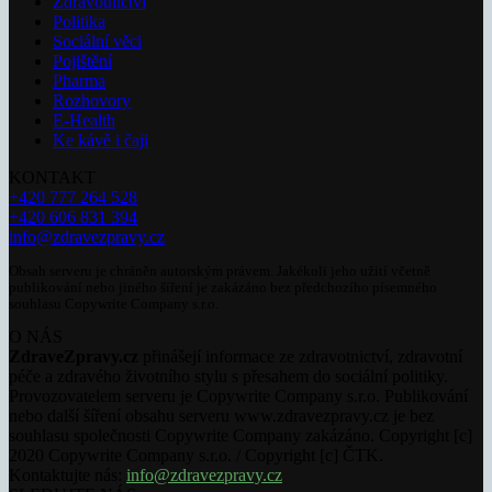
Zdravotnictví
Politika
Sociální věci
Pojištění
Pharma
Rozhovory
E-Health
Ke kávě i čaji
KONTAKT
+420 777 264 528
+420 606 831 394
info@zdravezpravy.cz
Obsah serveru je chráněn autorským právem. Jakékoli jeho užití včetně
publikování nebo jiného šíření je zakázáno bez předchozího písemného
souhlasu Copywrite Company s.r.o.
O NÁS
ZdraveZpravy.cz
přinášejí informace ze zdravotnictví, zdravotní
péče a zdravého životního stylu s přesahem do sociální politiky.
Provozovatelem serveru je Copywrite Company s.r.o. Publikování
nebo další šíření obsahu serveru www.zdravezpravy.cz je bez
souhlasu společnosti Copywrite Company zakázáno. Copyright [c]
2020 Copywrite Company s.r.o. / Copyright [c] ČTK.
Kontaktujte nás:
info@zdravezpravy.cz