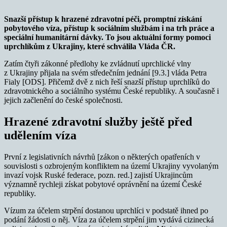
Snazší přístup k hrazené zdravotní péči, promptní získání
pobytového víza, přístup k sociálním službám i na trh práce a
speciální humanitární dávky. To jsou aktuální formy pomoci
uprchlíkům z Ukrajiny, které schválila Vláda ČR.
Zatím čtyři zákonné předlohy ke zvládnutí uprchlické vlny
z Ukrajiny přijala na svém středečním jednání [9.3.] vláda Petra
Fialy [ODS]. Přičemž dvě z nich řeší snazší přístup uprchlíků do
zdravotnického a sociálního systému České republiky. A současně i
jejich začlenění do české společnosti.
Hrazené zdravotní služby ještě před
udělením víza
První z legislativních návrhů [zákon o některých opatřeních v
souvislosti s ozbrojeným konfliktem na území Ukrajiny vyvolaným
invazí vojsk Ruské federace, pozn. red.] zajistí Ukrajincům
významně rychleji získat pobytové oprávnění na území České
republiky.
Vízum za účelem strpění dostanou uprchlíci v podstatě ihned po
podání žádosti o něj. Víza za účelem strpění jim vydává cizinecká