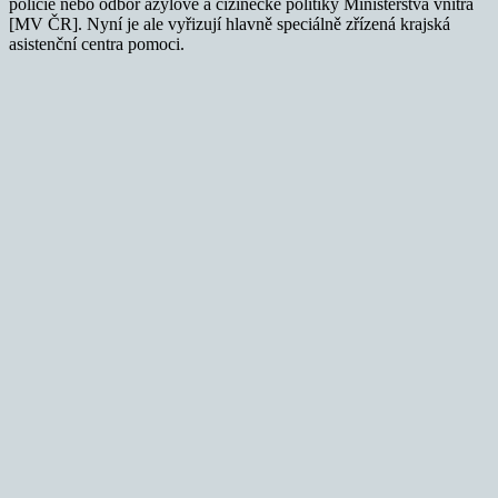
policie nebo odbor azylové a cizinecké politiky Ministerstva vnitra
[MV ČR]. Nyní je ale vyřizují hlavně speciálně zřízená krajská
asistenční centra pomoci.