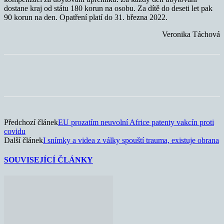
dostane kraj od státu 180 korun na osobu. Za dítě do deseti let pak
90 korun na den. Opatření platí do 31. března 2022.
Veronika Táchová
Předchozí článek
EU prozatím neuvolní Africe patenty vakcín proti
covidu
Další článek
I snímky a videa z války spouští trauma, existuje obrana
SOUVISEJÍCÍ ČLÁNKY