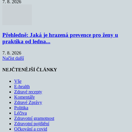
7. 8. 2026
Přehledně: Jaká je hrazená prevence pro ženy u
praktika od ledna...
7. 8. 2026
Načíst další
NEJČTENĚJŠÍ ČLÁNKY
Vše
E-health
Zdravé recepty
Komentáře
Zdravé Zprávy
Politika
Léčiva
Zdravotní gramotnost
Zdravotní pojištění
Očkování a covid