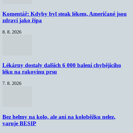
Komentář: Kdyby byl steak lékem, Američané jsou
zdraví jako řípa
8. 8. 2026
Lékárny dostaly dalších 6 000 balení chybějícího
léku na rakovinu prsu
7. 8. 2026
Bez helmy na kolo, ale ani na koloběžku nelez,
varuje BESIP