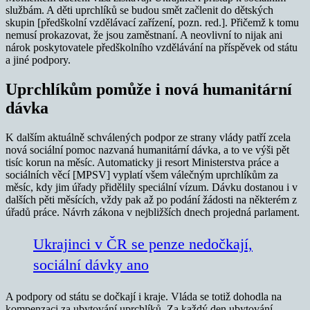
službám. A děti uprchlíků se budou smět začlenit do dětských
skupin [předškolní vzdělávací zařízení, pozn. red.]. Přičemž k tomu
nemusí prokazovat, že jsou zaměstnaní. A neovlivní to nijak ani
nárok poskytovatele předškolního vzdělávání na příspěvek od státu
a jiné podpory.
Uprchlíkům pomůže i nová humanitární
dávka
K dalším aktuálně schválených podpor ze strany vlády patří zcela
nová sociální pomoc nazvaná humanitární dávka, a to ve výši pět
tisíc korun na měsíc. Automaticky ji resort Ministerstva práce a
sociálních věcí [MPSV] vyplatí všem válečným uprchlíkům za
měsíc, kdy jim úřady přidělily speciální vízum. Dávku dostanou i v
dalších pěti měsících, vždy pak až po podání žádosti na některém z
úřadů práce. Návrh zákona v nejbližších dnech projedná parlament.
Ukrajinci v ČR se penze nedočkají,
sociální dávky ano
A podpory od státu se dočkají i kraje. Vláda se totiž dohodla na
kompenzaci za ubytování uprchlíků. Za každý den ubytování