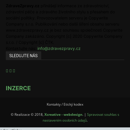
ZdraveZpravy.cz
přinášejí informace ze zdravotnictví,
zdravotní péče a zdravého životního stylu s přesahem do
sociální politiky. Provozovatelem serveru je Copywrite
Company s.r.o. Publikování nebo další šíření obsahu serveru
www.zdravezpravy.cz je bez souhlasu společnosti Copywrite
Company zakázáno. Copyright [c] 2020 Copywrite Company
s.r.o. / Copyright [c] ČTK.
Kontaktujte nás:
info@zdravezpravy.cz
SLEDUJTE NÁS
INZERCE
Kontakty / Etický kodex
© Realizace © 2018,
Xcreative - webdesign
. |
Spravovat souhlas s
nastavením osobních údajů
.