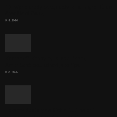
15. srpna úřady čekají další vlnu migrantů do
španělské Ceuty
9. 8. 2026
Komentář: Kdyby byl steak lékem,
Američané jsou zdraví jako řípa
8. 8. 2026
Lékárny dostaly dalších 6 000 balení
chybějícího léku na rakovinu prsu