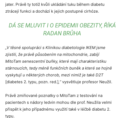
jater. Právě ty totiž kvůli ukládání tuku během diabetu
ztrácejí funkci a dochází k jejich postupné cirhóze.
DÁ SE MLUVIT I O EPIDEMII OBEZITY, ŘÍKÁ
RADAN BRŮHA
„V těsné spolupráci s Klinikou diabetologie IKEM jsme
zjistili, že právě působením na mitochondrie, zabíjí
MitoTam senescentní buňky, které mají charakteristiku
stárnoucích, tedy méně funkčních buněk a které se hojně
vyskytují u některých chorob, mezi nimiž je také D2T
[diabetes 2. typu, pozn. red.]
,“
vysvětluje profesor Neužil.
Právě zmiňované poznatky o MitoTam z testování na
pacientech s nádory ledvin mohou dle prof. Neužila velmi
přispět k jeho případnému využití také v léčbě diabetu 2.
typu.