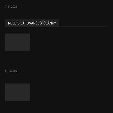
7. 8. 2026
NEJDISKUTOVANĚJŠÍ ČLÁNKY
Část lékařů tvrdě zaútočila na prezidenta
ČLK Kubka
6. 12. 2021
Ministr Válek ocenil domov pro seniory za