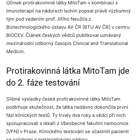
Účinek protirakovinné látky MitoTam v kombinaci s
imunoterapií na nádorech ledvin popsal právě výzkumný
tým pod vedením prof. Jiřího Neužila z
Biotechnologického ústavu AV ČR [BTU AV ČR] v centru
BIOCEV. Článek českých vědců publikoval uznávaný
mezinárodní odborný časopis Clinical and Translational
Medicin.
Protirakovinná látka MitoTam jde
do 2. fáze testování
Slibné výsledky české protirakovinné látky MitoTam
podtrhuje skutečnost, že látka nedávno dokončila první
fázi klinických testů. Ty trvaly dva roky a vědci při nich
spolupracovali s lékaři z Všeobecné fakultní nemocnice
[VFN] v Praze. Klinického testování se účastnili pacienti
se solidními a metastatickými nádory.