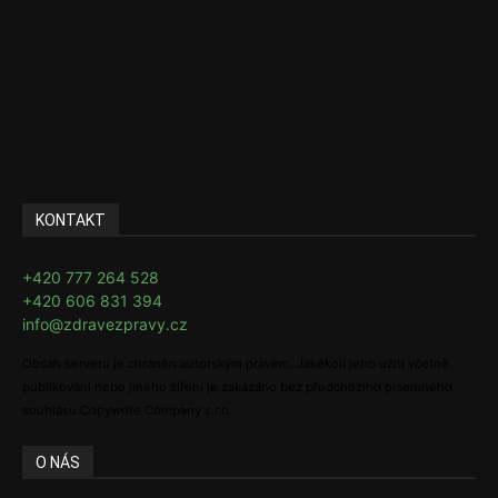
Pojištění
Pharma
Rozhovory
E-Health
Ke kávě i čaji
KONTAKT
+420 777 264 528
+420 606 831 394
info@zdravezpravy.cz
Obsah serveru je chráněn autorským právem. Jakékoli jeho užití včetně
publikování nebo jiného šíření je zakázáno bez předchozího písemného
souhlasu Copywrite Company s.r.o.
O NÁS