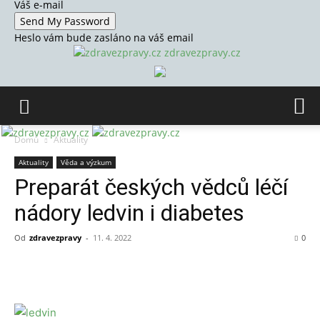
Váš e-mail
Heslo vám bude zasláno na váš email
zdravezpravy.cz
Domů
Aktuality
Aktuality
Věda a výzkum
Preparát českých vědců léčí
nádory ledvin i diabetes
Od
zdravezpravy
-
11. 4. 2022
0