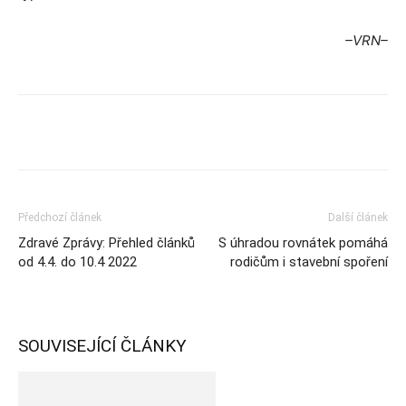
–VRN–
Předchozí článek
Další článek
Zdravé Zprávy: Přehled článků
S úhradou rovnátek pomáhá
od 4.4. do 10.4 2022
rodičům i stavební spoření
SOUVISEJÍCÍ ČLÁNKY