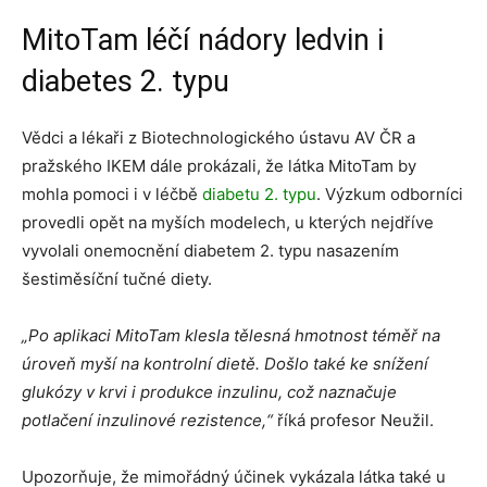
MitoTam léčí nádory ledvin i
diabetes 2. typu
Vědci a lékaři z Biotechnologického ústavu AV ČR a
pražského IKEM dále prokázali, že látka MitoTam by
mohla pomoci i v léčbě
diabetu 2. typu
. Výzkum odborníci
provedli opět na myších modelech, u kterých nejdříve
vyvolali onemocnění diabetem 2. typu nasazením
šestiměsíční tučné diety.
„Po aplikaci MitoTam klesla tělesná hmotnost téměř na
úroveň myší na kontrolní dietě. Došlo také ke snížení
glukózy v krvi i produkce inzulinu, což naznačuje
potlačení inzulinové rezistence,“
říká profesor Neužil.
Upozorňuje, že mimořádný účinek vykázala látka také u