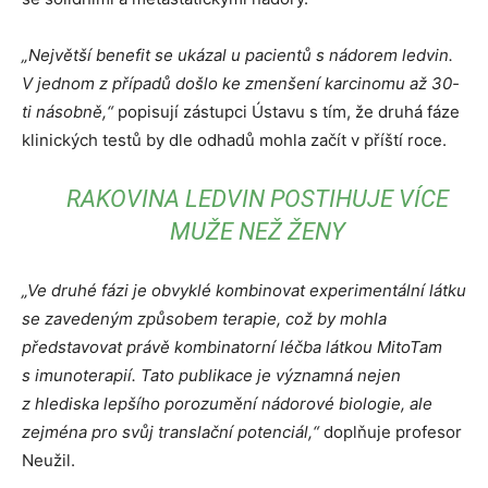
„Největší benefit se ukázal u pacientů s nádorem ledvin.
V jednom z případů došlo ke zmenšení karcinomu až 30-
ti násobně,“
popisují zástupci Ústavu s tím, že druhá fáze
klinických testů by dle odhadů mohla začít v příští roce.
RAKOVINA LEDVIN POSTIHUJE VÍCE
MUŽE NEŽ ŽENY
„Ve druhé fázi je obvyklé kombinovat experimentální látku
se zavedeným způsobem terapie, což by mohla
představovat právě kombinatorní léčba látkou MitoTam
s imunoterapií. Tato publikace je významná nejen
z hlediska lepšího porozumění nádorové biologie, ale
zejména pro svůj translační potenciál,“
doplňuje profesor
Neužil.