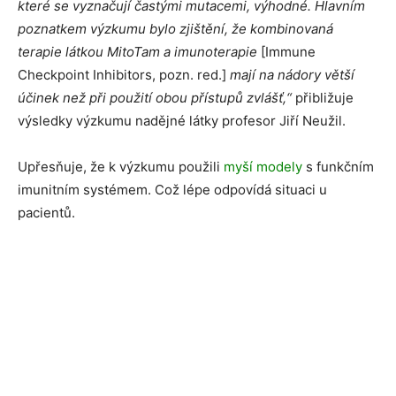
které se vyznačují častými mutacemi, výhodné. Hlavním
poznatkem výzkumu bylo zjištění, že kombinovaná
terapie látkou MitoTam a imunoterapie
[Immune
Checkpoint Inhibitors, pozn. red.]
mají na nádory větší
účinek než při použití obou přístupů zvlášť,“
přibližuje
výsledky výzkumu nadějné látky profesor Jiří Neužil.
Upřesňuje, že k výzkumu použili
myší modely
s funkčním
imunitním systémem. Což lépe odpovídá situaci u
pacientů.