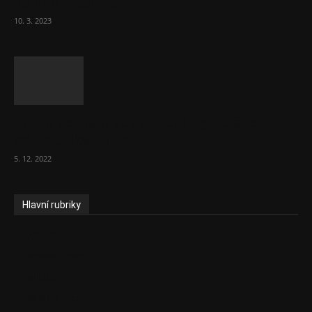
70 000 měsíčně
10. 3. 2023
To, co se stalo ve stomatologii, je šílená
ostuda, říká Milan...
5. 12. 2022
Hlavní rubriky
Aktuality
Zdravotnictví
Politika
Sociální věci