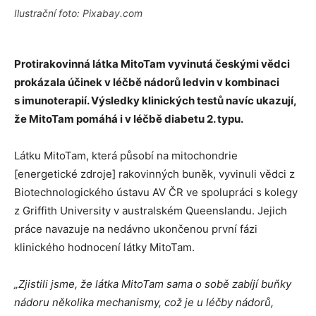
Ilustrační foto: Pixabay.com
Protirakovinná látka MitoTam vyvinutá českými vědci
prokázala účinek v léčbě nádorů ledvin v kombinaci
s imunoterapií. Výsledky klinických testů navíc ukazují,
že MitoTam pomáhá i v léčbě diabetu 2. typu.
Látku MitoTam, která působí na mitochondrie
[energetické zdroje] rakovinných buněk, vyvinuli vědci z
Biotechnologického ústavu AV ČR ve spolupráci s kolegy
z Griffith University v australském Queenslandu. Jejich
práce navazuje na nedávno ukončenou první fázi
klinického hodnocení látky MitoTam.
„Zjistili jsme, že látka MitoTam sama o sobě zabíjí buňky
nádoru několika mechanismy, což je u léčby nádorů,