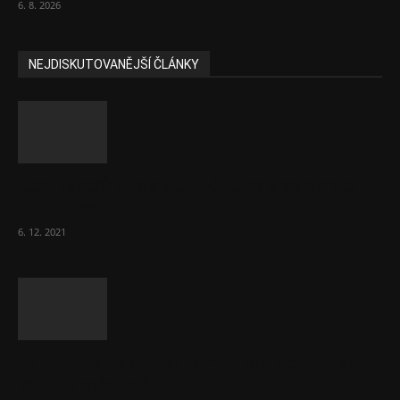
6. 8. 2026
NEJDISKUTOVANĚJŠÍ ČLÁNKY
Část lékařů tvrdě zaútočila na prezidenta
ČLK Kubka
6. 12. 2021
Ministr Válek ocenil domov pro seniory za
70 000 měsíčně