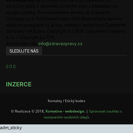
zdravotní péče a zdravého životního stylu s přesahem do
sociální politiky. Provozovatelem serveru je Copywrite
Company s.r.o. Publikování nebo další šíření obsahu serveru
www.zdravezpravy.cz je bez souhlasu společnosti Copywrite
Company zakázáno. Copyright [c] 2020 Copywrite Company
s.r.o. / Copyright [c] ČTK.
Kontaktujte nás:
info@zdravezpravy.cz
SLEDUJTE NÁS
INZERCE
Kontakty / Etický kodex
© Realizace © 2018,
Xcreative - webdesign
. |
Spravovat souhlas s
nastavením osobních údajů
.
adm_sticky