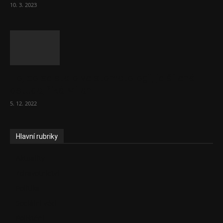
10. 3. 2023
To, co se stalo ve stomatologii, je šílená
ostuda, říká Milan...
5. 12. 2022
Hlavní rubriky
Aktuality
Zdravotnictví
Politika
Sociální věci
Pojištění