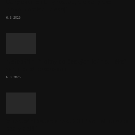
Ceny akcií Eli Lilly rostou, ale ceny akcií
Novo Nordisku klesají
6. 8. 2026
Netopýři míří okny do českých ložnic. Lékaři
varují před pokousáním
6. 8. 2026
V korupční kauze z roku 2018 ve FN Bulovka
padly další...