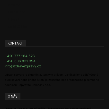
Pharma
Rozhovory
E-Health
Ke kávě i čaji
KONTAKT
+420 777 264 528
+420 606 831 394
info@zdravezpravy.cz
Obsah serveru je chráněn autorským právem. Jakékoli jeho užití včetně
publikování nebo jiného šíření je zakázáno bez předchozího písemného
souhlasu Copywrite Company s.r.o.
O NÁS
ZdraveZpravy.cz
přinášejí informace ze zdravotnictví,