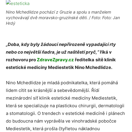
Nino Mchedlidze pochází z Gruzie a spolu s manželem
vychovávají dvě moravsko-gruzínské děti. / Foto: Foto: Jan
Hrdý
„Doba, kdy byly žádoucí nepřirozeně vypadající rty
nebo co největší ňadra, je už naštěstí pryč,“
říká v
rozhovoru pro
ZdraveZpravy.cz
ředitelka
sítě klinik
estetické medicíny Mediestetik Nino Mchedlidze.
Nino Mchedlidze je mladá podnikatelka, která pomáhá
lidem cítit se krásnější a sebevědomější. Řídí
mezinárodní síť klinik estetické medicíny Mediestetik,
která se specializuje na plastickou chirurgii, dermatologii
a stomatologii. O trendech v estetické medicíně i plánech
do budoucna nám vyprávěla ve vinohradské pobočce
Mediestetik, která prošla čtyřletou nákladnou