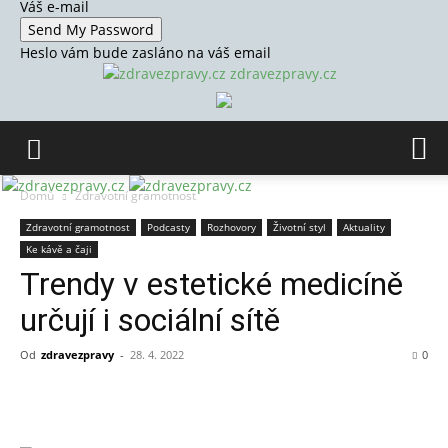
Váš e-mail
Heslo vám bude zasláno na váš email
zdravezpravy.cz
Domů
Zdravotní gramotnost
Zdravotní gramotnost
Podcasty
Rozhovory
Životní styl
Aktuality
Ke kávě a čaji
Trendy v estetické medicíně
určují i sociální sítě
Od
zdravezpravy
-
28. 4. 2022
0