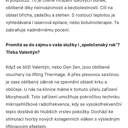
kryolipolízu. To je cílené mražení tukových buněk,
oblíbené díky neinvazivnosti a bezbolestnosti. Cílí na
oblast břicha, zadečku a stehen. S rostoucí teplotou je
vyhledávaná i laserová epilace, nebo botulinoterapie. Ta
zabraňuje nadměrnému pocení.
Promítá se do zájmu o vaše služby i „společenský rok“?
Třeba Valentýn?
Když se blíží Valentýn, nebo Den žen, jsou oblíbené
vouchery na lifting Thermage. A přes plesovou sezónou
je zase oblíbený zákrok na zpevnění oblasti krku a
obličeje. U nás na klinice máme k tomuto účelu zařízení
Morpheus8. Toto zařízení umožňuje pokročilou techniku
mikrojehličkové radiofrekvence, kdy se vysokofrekvenční
teplo dostává do hlubších vrstev pokožky. Dochází ke
stimulaci tvorby nových kolagenních vláken s výsledným
liftingovým efektem.