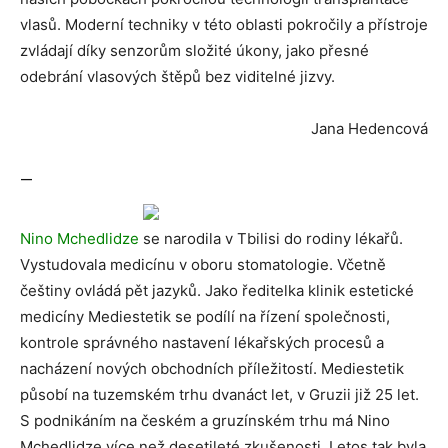
vlasů. Moderní techniky v této oblasti pokročily a přístroje
zvládají díky senzorům složité úkony, jako přesné
odebrání vlasových štěpů bez viditelné jizvy.
Jana Hedencová
—
Nino Mchedlidze
se narodila v Tbilisi do rodiny lékařů.
Vystudovala medicínu v oboru stomatologie. Včetně
češtiny ovládá pět jazyků. Jako ředitelka klinik estetické
medicíny Mediestetik se podílí na řízení společnosti,
kontrole správného nastavení lékařských procesů a
nacházení nových obchodních příležitostí. Mediestetik
působí na tuzemském trhu dvanáct let, v Gruzii již 25 let.
S podnikáním na českém a gruzínském trhu má Nino
Mchedlidze více než desetileté zkušenosti. Letos tak byla