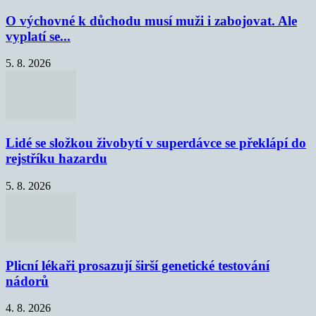
O výchovné k důchodu musí muži i zabojovat. Ale
vyplatí se...
5. 8. 2026
Lidé se složkou živobytí v superdávce se překlápí do
rejstříku hazardu
5. 8. 2026
Plicní lékaři prosazují širší genetické testování
nádorů
4. 8. 2026