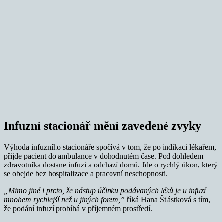
Infuzní stacionář mění zavedené zvyky
Výhoda infuzního stacionáře spočívá v tom, že po indikaci lékařem,
přijde pacient do ambulance v dohodnutém čase. Pod dohledem
zdravotníka dostane infuzi a odchází domů. Jde o rychlý úkon, který
se obejde bez hospitalizace a pracovní neschopnosti.
„Mimo jiné i proto, že nástup účinku podávaných léků je u infuzí
mnohem rychlejší než u jiných forem,”
říká Hana Šťástková s tím,
že podání infuzí probíhá v příjemném prostředí.