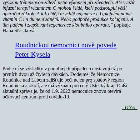
vysokou tréninkovou zátěží, nebo výkonem při závodech.
Ale využít
infuzní terapii vitamínem C mohou i lidé, kteří podstoupili větší
operační zákrok. A tak chtějí urychlit regeneraci. Uplatnění najde
vitamín C i u tlumení zánětů. Nebo podpoře produkce kolagenu. A
tím pádem i zlepšování regenerace kloubního aparátu,”
popisuje
Hana Šťástková.
Roudnickou nemocnici nově povede
Peter Kysela
Podle ní se výsledky v podobných případech dostavují už po
prvních dvou až čtyřech dávkách. Dodejme, že Nemocnice
Roudnice nad Labem zajišťuje péči nejen pro spádový region
Roudnicka a okolí, ale má význam pro celý Ústecký kraj. Další
aktuální zpráva je, že od 1.9. 2022 nemocnice znovu otevírá
očkovací centrum proti covidu-19.
–DNA–