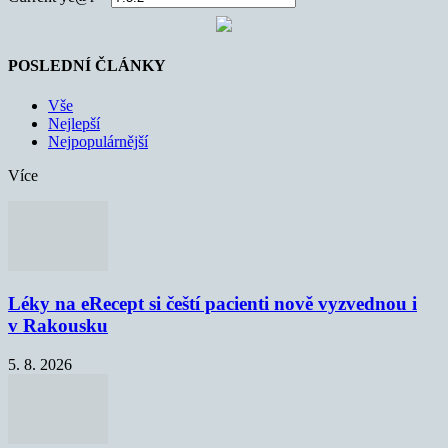
POSLEDNÍ ČLÁNKY
Vše
Nejlepší
Nejpopulárnější
Více
Léky na eRecept si čeští pacienti nově vyzvednou i
v Rakousku
5. 8. 2026