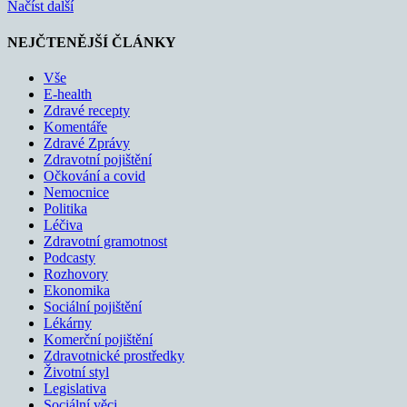
Načíst další
NEJČTENĚJŠÍ ČLÁNKY
Vše
E-health
Zdravé recepty
Komentáře
Zdravé Zprávy
Zdravotní pojištění
Očkování a covid
Nemocnice
Politika
Léčiva
Zdravotní gramotnost
Podcasty
Rozhovory
Ekonomika
Sociální pojištění
Lékárny
Komerční pojištění
Zdravotnické prostředky
Životní styl
Legislativa
Sociální věci