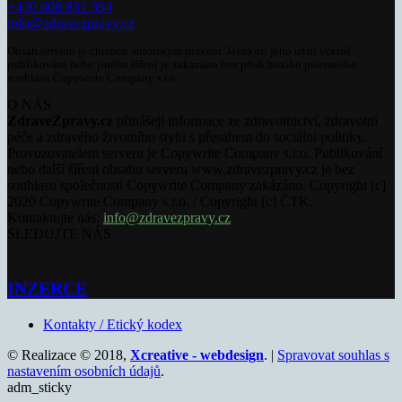
+420 606 831 394
info@zdravezpravy.cz
Obsah serveru je chráněn autorským právem. Jakékoli jeho užití včetně
publikování nebo jiného šíření je zakázáno bez předchozího písemného
souhlasu Copywrite Company s.r.o.
O NÁS
ZdraveZpravy.cz
přinášejí informace ze zdravotnictví, zdravotní
péče a zdravého životního stylu s přesahem do sociální politiky.
Provozovatelem serveru je Copywrite Company s.r.o. Publikování
nebo další šíření obsahu serveru www.zdravezpravy.cz je bez
souhlasu společnosti Copywrite Company zakázáno. Copyright [c]
2020 Copywrite Company s.r.o. / Copyright [c] ČTK.
Kontaktujte nás:
info@zdravezpravy.cz
SLEDUJTE NÁS
INZERCE
Kontakty / Etický kodex
© Realizace © 2018,
Xcreative - webdesign
. |
Spravovat souhlas s
nastavením osobních údajů
.
adm_sticky