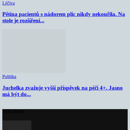
Léčiva
Pětina pacientů s nádorem plic nikdy nekouřila. Na
stole je rozšíření...
Politika
Juchelka zvažuje vyšší příspěvek na péči 4+. Jasno
má být do...
NOVINKY