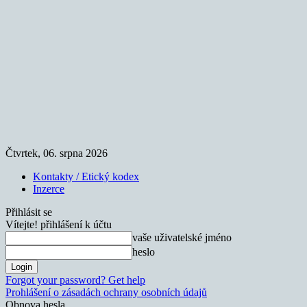
Čtvrtek, 06. srpna 2026
Kontakty / Etický kodex
Inzerce
Přihlásit se
Vítejte! přihlášení k účtu
vaše uživatelské jméno
heslo
Forgot your password? Get help
Prohlášení o zásadách ochrany osobních údajů
Obnova hesla