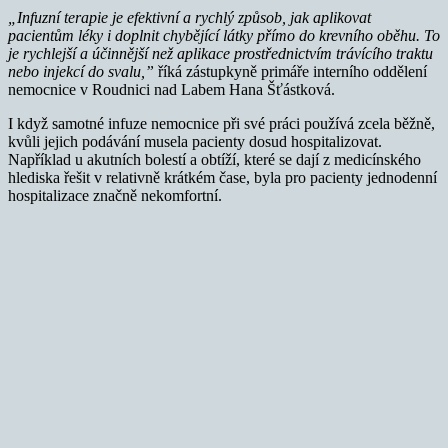
„Infuzní terapie je efektivní a rychlý způsob, jak aplikovat
pacientům léky i doplnit chybějící látky přímo do krevního oběhu. To
je rychlejší a účinnější než aplikace prostřednictvím trávícího traktu
nebo injekcí do svalu,”
říká zástupkyně primáře interního oddělení
nemocnice v Roudnici nad Labem Hana Šťástková.
I když samotné infuze nemocnice při své práci používá zcela běžně,
kvůli jejich podávání musela pacienty dosud hospitalizovat.
Například u akutních bolestí a obtíží, které se dají z medicínského
hlediska řešit v relativně krátkém čase, byla pro pacienty jednodenní
hospitalizace značně nekomfortní.