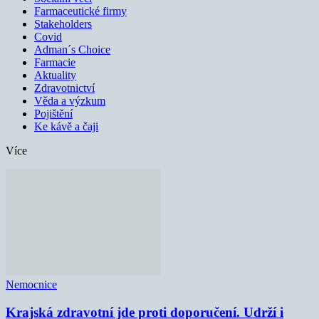
Farmaceutické firmy
Stakeholders
Covid
Adman´s Choice
Farmacie
Aktuality
Zdravotnictví
Věda a výzkum
Pojištění
Ke kávě a čaji
Více
Nemocnice
Krajská zdravotní jde proti doporučení. Udrží i