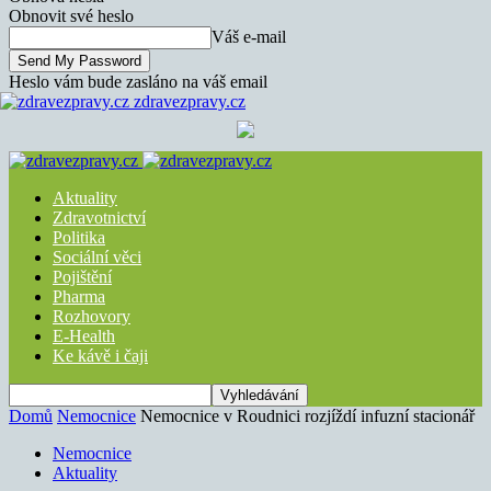
Obnovit své heslo
Váš e-mail
Heslo vám bude zasláno na váš email
zdravezpravy.cz
Aktuality
Zdravotnictví
Politika
Sociální věci
Pojištění
Pharma
Rozhovory
E-Health
Ke kávě i čaji
Domů
Nemocnice
Nemocnice v Roudnici rozjíždí infuzní stacionář
Nemocnice
Aktuality