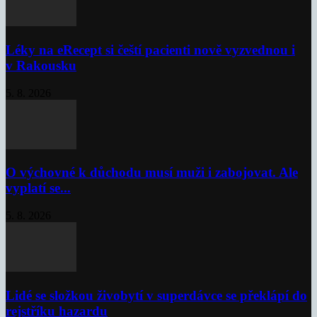
Léky na eRecept si čeští pacienti nově vyzvednou i
v Rakousku
5. 8. 2026
O výchovné k důchodu musí muži i zabojovat. Ale
vyplatí se...
5. 8. 2026
Lidé se složkou živobytí v superdávce se překlápí do
rejstříku hazardu