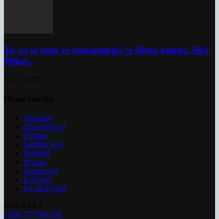
To, co se stalo ve stomatologii, je šílená ostuda, říká
Milan...
5. 12. 2022
Hlavní rubriky
Aktuality
Zdravotnictví
Politika
Sociální věci
Pojištění
Pharma
Rozhovory
E-Health
Ke kávě i čaji
KONTAKT
+420 777 264 528