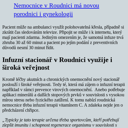
Nemocnice v Roudnici má novou
porodnici i gynekologii
Pacient může na ambulanci využít polohovatelná křesla, případně si
zkrátit čas sledováním televize. Připojit se může i k internetu, který
mají pacienti zdarma. Jediným omezením je, že samotná infuze trvá
zhruba 30 až 60 minut a pacient po jejím podání z preventivních
důvodů nesmí 30 minut řídit.
Infuzní stacionář v Roudnici využije i
široká veřejnost
Kromě léčby akutních a chronických onemocnění nový stacionář
poslouží i široké veřejnosti. Tedy té, která má zájem o infuzní terapii
například v rámci prevence virových onemocnění. Anebo potřebuje
aplikaci minerálů a dalších stopových prvků v souvislosti s vysokou
mírou stresu nebo fyzického zatížení. K tomu nabízí roudnická
nemocnice třeba infuzní terapii vitamínem C. A zdaleka nejde jen o
předcházení chřipce.
„Typicky je tato terapie určena třeba sportovcům, kteří potřebují
zlepšit imunitu i schopnost regenerace organismu v souvislosti s