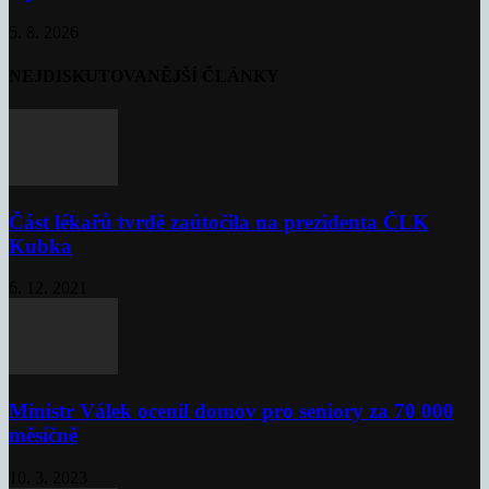
5. 8. 2026
NEJDISKUTOVANĚJŠÍ ČLÁNKY
Část lékařů tvrdě zaútočila na prezidenta ČLK
Kubka
6. 12. 2021
Ministr Válek ocenil domov pro seniory za 70 000
měsíčně
10. 3. 2023