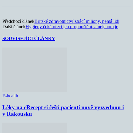
Předchozí článek
Britské zdravotnictví ztrácí miliony, nemá lidi
Další článek
Hygieny čeká přeci jen propouštění, a nejenom je
SOUVISEJÍCÍ ČLÁNKY
E-health
Léky na eRecept si čeští pacienti nově vyzvednou i
v Rakousku