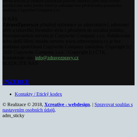
Obsah serveru je chráněn autorským právem. Jakékoli jeho užití včetně
publikování nebo jiného šíření je zakázáno bez předchozího písemného
souhlasu Copywrite Company s.r.o.
O NÁS
ZdraveZpravy.cz
přinášejí informace ze zdravotnictví, zdravotní
péče a zdravého životního stylu s přesahem do sociální politiky.
Provozovatelem serveru je Copywrite Company s.r.o. Publikování
nebo další šíření obsahu serveru www.zdravezpravy.cz je bez
souhlasu společnosti Copywrite Company zakázáno. Copyright [c]
2020 Copywrite Company s.r.o. / Copyright [c] ČTK.
Kontaktujte nás:
info@zdravezpravy.cz
SLEDUJTE NÁS
INZERCE
Kontakty / Etický kodex
© Realizace © 2018,
Xcreative - webdesign
. |
Spravovat souhlas s
nastavením osobních údajů
.
adm_sticky