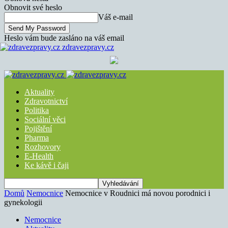
Obnovit své heslo
Váš e-mail
Heslo vám bude zasláno na váš email
zdravezpravy.cz
Aktuality
Zdravotnictví
Politika
Sociální věci
Pojištění
Pharma
Rozhovory
E-Health
Ke kávě i čaji
Domů
Nemocnice
Nemocnice v Roudnici má novou porodnici i
gynekologii
Nemocnice