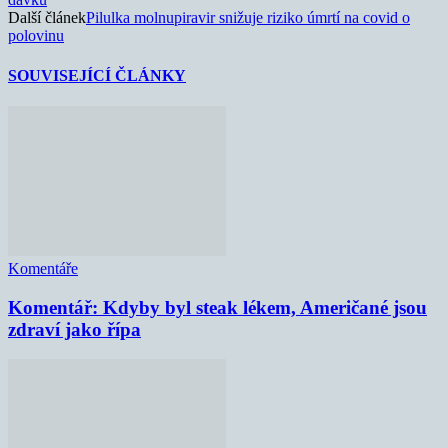
Další článek
Pilulka molnupiravir snižuje riziko úmrtí na covid o
polovinu
SOUVISEJÍCÍ ČLÁNKY
Komentáře
Komentář: Kdyby byl steak lékem, Američané jsou
zdraví jako řípa