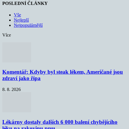
POSLEDNÍ ČLÁNKY
Vše
Nejlepší
Nejpopulárnější
Více
Komentář: Kdyby byl steak lékem, Američané jsou
zdraví jako řípa
8. 8. 2026
Lékárny dostaly dalších 6 000 balení chybějícího
léku na rakovinu prsu