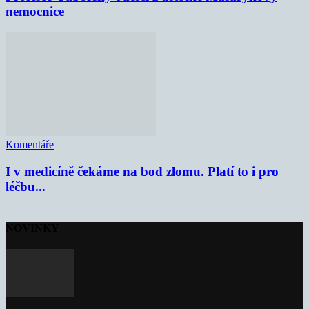
nemocnice
Komentáře
I v medicíně čekáme na bod zlomu. Platí to i pro
léčbu...
NOVINKY