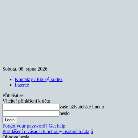
Sobota, 08. srpna 2026
Kontakty / Etický kodex
Inzerce
Přihlásit se
Vítejte! přihlášení k účtu
vaše uživatelské jméno
heslo
Forgot your password? Get help
Prohlášení o zásadách ochrany osobních údajů
Obnova hesla