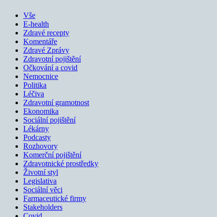
Vše
E-health
Zdravé recepty
Komentáře
Zdravé Zprávy
Zdravotní pojištění
Očkování a covid
Nemocnice
Politika
Léčiva
Zdravotní gramotnost
Ekonomika
Sociální pojištění
Lékárny
Podcasty
Rozhovory
Komerční pojištění
Zdravotnické prostředky
Životní styl
Legislativa
Sociální věci
Farmaceutické firmy
Stakeholders
Covid