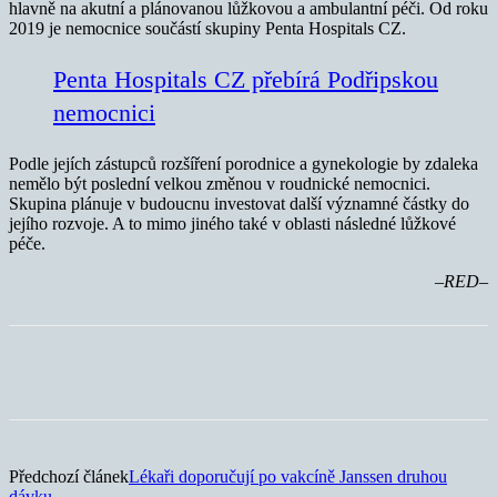
hlavně na akutní a plánovanou lůžkovou a ambulantní péči. Od roku
2019 je nemocnice součástí skupiny Penta Hospitals CZ.
Penta Hospitals CZ přebírá Podřipskou
nemocnici
Podle jejích zástupců rozšíření porodnice a gynekologie by zdaleka
nemělo být poslední velkou změnou v roudnické nemocnici.
Skupina plánuje v budoucnu investovat další významné částky do
jejího rozvoje. A to mimo jiného také v oblasti následné lůžkové
péče.
–RED–
Předchozí článek
Lékaři doporučují po vakcíně Janssen druhou
dávku