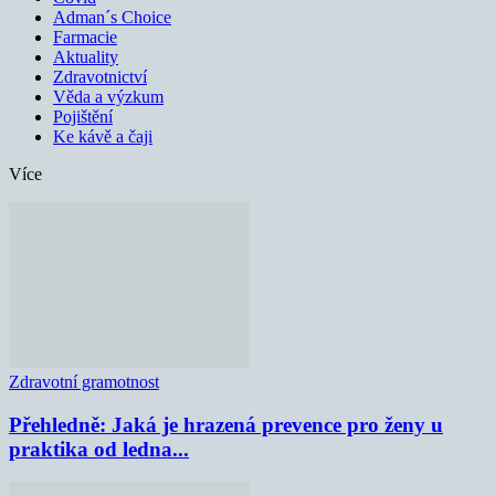
Adman´s Choice
Farmacie
Aktuality
Zdravotnictví
Věda a výzkum
Pojištění
Ke kávě a čaji
Více
Zdravotní gramotnost
Přehledně: Jaká je hrazená prevence pro ženy u
praktika od ledna...