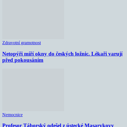
Zdravotní gramotnost
Netopýři míří okny do českých ložnic. Lékaři varují
před pokousáním
Nemocnice
Profesor Táborský odešel z ústecké Masarykovy