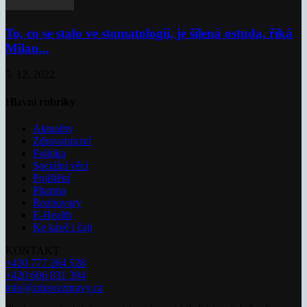
To, co se stalo ve stomatologii, je šílená ostuda, říká
Milan...
5. 12. 2022
Hlavní rubriky
Aktuality
Zdravotnictví
Politika
Sociální věci
Pojištění
Pharma
Rozhovory
E-Health
Ke kávě i čaji
KONTAKT
+420 777 264 528
+420 606 831 394
info@zdravezpravy.cz