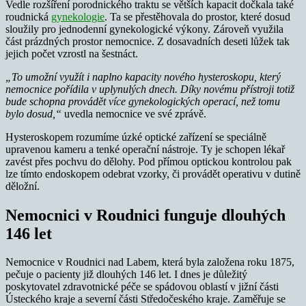
Vedle rozšíření porodnického traktu se větších kapacit dočkala také
roudnická
gynekologie
. Ta se přestěhovala do prostor, které dosud
sloužily pro jednodenní gynekologické výkony. Zároveň využila
část prázdných prostor nemocnice. Z dosavadních deseti lůžek tak
jejich počet vzrostl na šestnáct.
„To umožní využít i naplno kapacity nového hysteroskopu, který
nemocnice pořídila v uplynulých dnech. Díky novému přístroji totiž
bude schopna provádět více gynekologických operací, než tomu
bylo dosud,“
uvedla nemocnice ve své zprávě.
Hysteroskopem rozumíme úzké optické zařízení se speciálně
upravenou kameru a tenké operační nástroje. Ty je schopen lékař
zavést přes pochvu do dělohy. Pod přímou optickou kontrolou pak
lze tímto endoskopem odebrat vzorky, či provádět operativu v dutině
děložní.
Nemocnici v Roudnici funguje dlouhých
146 let
Nemocnice v Roudnici nad Labem, která byla založena roku 1875,
pečuje o pacienty již dlouhých 146 let. I dnes je důležitý
poskytovatel zdravotnické péče se spádovou oblastí v jižní části
Ústeckého kraje a severní části Středočeského kraje. Zaměřuje se