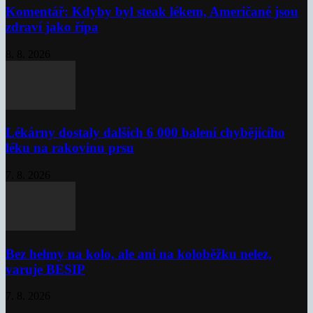
Komentář: Kdyby byl steak lékem, Američané jsou
zdraví jako řípa
8. 8. 2026
Lékárny dostaly dalších 6 000 balení chybějícího
léku na rakovinu prsu
7. 8. 2026
Bez helmy na kolo, ale ani na koloběžku nelez,
varuje BESIP
7. 8. 2026