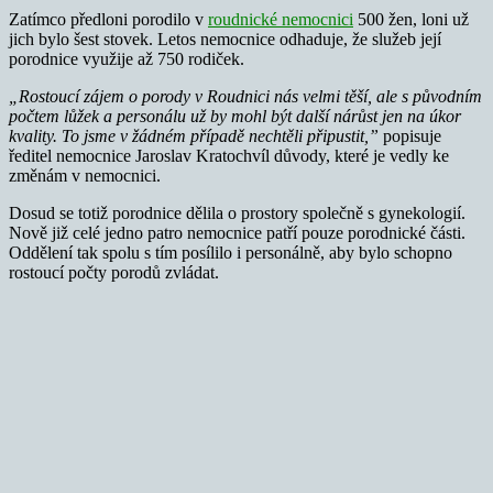
Zatímco předloni porodilo v
roudnické nemocnici
500 žen, loni už
jich bylo šest stovek. Letos nemocnice odhaduje, že služeb její
porodnice využije až 750 rodiček.
„Rostoucí zájem o porody v Roudnici nás velmi těší, ale s původním
počtem lůžek a personálu už by mohl být další nárůst jen na úkor
kvality. To jsme v žádném případě nechtěli připustit,”
popisuje
ředitel nemocnice Jaroslav Kratochvíl důvody, které je vedly ke
změnám v nemocnici.
Dosud se totiž porodnice dělila o prostory společně s gynekologií.
Nově již celé jedno patro nemocnice patří pouze porodnické části.
Oddělení tak spolu s tím posílilo i personálně, aby bylo schopno
rostoucí počty porodů zvládat.