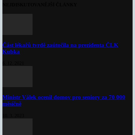
NEJDISKUTOVANĚJŠÍ ČLÁNKY
Část lékařů tvrdě zaútočila na prezidenta ČLK
Kubka
6. 12. 2021
Ministr Válek ocenil domov pro seniory za 70 000
měsíčně
10. 3. 2023