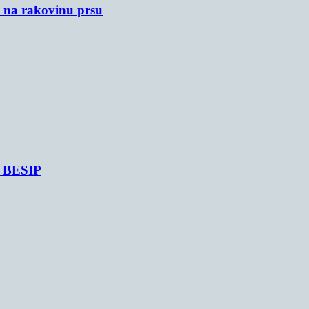
u na rakovinu prsu
je BESIP