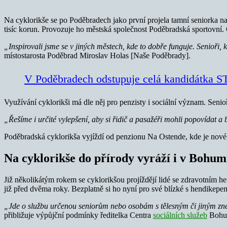
Na cyklorikše se po Poděbradech jako první projela tamní seniorka na 
tisíc korun. Provozuje ho městská společnost Poděbradská sportovní.
„Inspirovali jsme se v jiných městech, kde to dobře funguje. Senioři, k
místostarosta Poděbrad Miroslav Holas [Naše Poděbrady].
V Poděbradech odstupuje celá kandidátka 
Využívání cyklorikši má dle něj pro penzisty i sociální význam. Senio
„Řešíme i určité vylepšení, aby si řidič a pasažéři mohli popovídat a
Poděbradská cyklorikša vyjíždí od penzionu Na Ostende, kde je nové st
Na cyklorikše do přírody vyráží i v Bohum
Již několikátým rokem se cyklorikšou projíždějí lidé se zdravotním h
již před dvěma roky. Bezplatně si ho nyní pro své blízké s hendikepe
„Jde o službu určenou seniorům nebo osobám s
tělesným či jiným zn
přibližuje výpůjční podmínky ředitelka Centra
sociálních služeb
Bohum