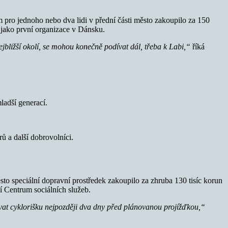
m pro jednoho nebo dva lidi v přední části město zakoupilo za 150
 jako první organizace v Dánsku.
nejbližší okolí, se mohou konečně podívat dál, třeba k Labi,“
říká
ladší generací.
ů a další dobrovolníci.
to speciální dopravní prostředek zakoupilo za zhruba 130 tisíc korun
í Centrum sociálních služeb.
ovat cyklorišku nejpozději dva dny před plánovanou projížďkou,“