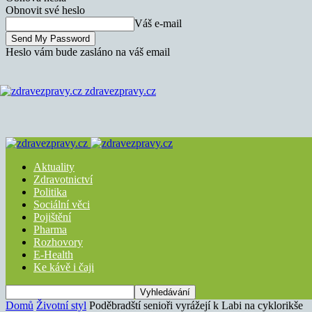
Obnovit své heslo
Váš e-mail
Heslo vám bude zasláno na váš email
zdravezpravy.cz
Aktuality
Zdravotnictví
Politika
Sociální věci
Pojištění
Pharma
Rozhovory
E-Health
Ke kávě i čaji
Domů
Životní styl
Poděbradští senioři vyrážejí k Labi na cyklorikše