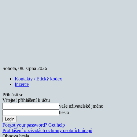
Sobota, 08. srpna 2026
Kontakty / Etický kodex
Inzerce
Přihlásit se
Vítejte! přihlášení k účtu
vaše uživatelské jméno
heslo
Forgot your password? Get help
Prohlášení o zásadách ochrany osobních údajů
Obnova hesla