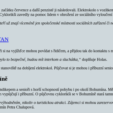
začátku července a další penzisté ji následovali. Elektrokolo s vozítke
 Cyklorikši zavedly na pomoc lidem v ohrožení ze sociálního vyloučení
teří už znají víceméně jen společenské místnosti sociálních zařízení či 
STAN
ři si na vyjížďce mohou povídat s řidičem, a přijdou tak do kontaktu s m
 bylo to bezpečné, budou mít interkom a sluchátka,“
doplňuje Holas.
anoviště na dobíjení elektrokol. Půjčovat si je mohou i příbuzní senior
íně
endikepem a senioři s horší schopností pohybu i po okolí Bohumína. Měs
m vypůjčují i příbuzní. O půjčovnu cyklorikši se v Bohumíně stará tamn
evýhodněním, nikoliv o turistickou atrakci. Zájemci si mohou zarezerv
ín Petra Chalupová.