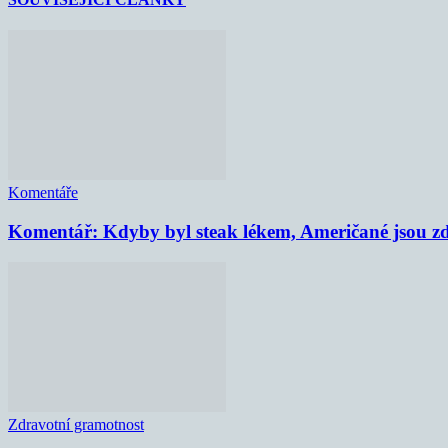
Komentáře
Komentář: Kdyby byl steak lékem, Američané jsou zd
Zdravotní gramotnost