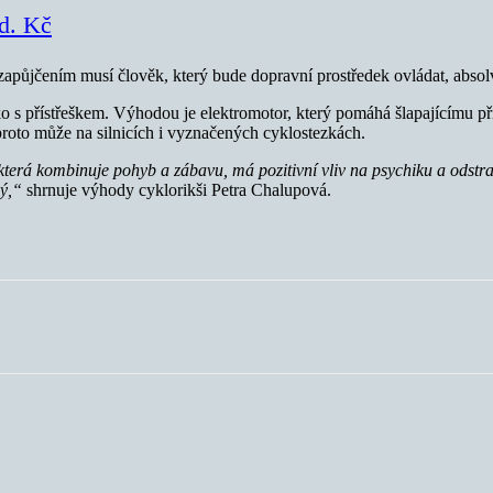
ld. Kč
 zapůjčením musí člověk, který bude dopravní prostředek ovládat, absol
ko s přístřeškem. Výhodou je elektromotor, který pomáhá šlapajícímu při
 proto může na silnicích i vyznačených cyklostezkách.
která
kombinuje pohyb a zábavu, má pozitivní vliv na psychiku a odstr
ný,“
shrnuje výhody cyklorikši Petra Chalupová.