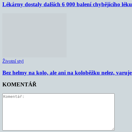
Lékárny dostaly dalších 6 000 balení chybějícího lék
Životní styl
Bez helmy na kolo, ale ani na koloběžku nelez, varu
KOMENTÁŘ