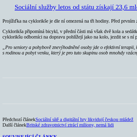
Sociální služby letos od státu získají 23,6 m
Projížďka na cyklorikše je dle ní omezená na tři hodiny. Před prvním
Cyklorikša připomíná bicykl, v přední části má však dvě kola a sedát
cyklorikšu odborníci na dopravu pohlížejí jako na kolo, jezdit se s ní
„Pro seniory a pohybově znevýhodněné osoby jde o efektivní terapii, 
s rodinou a pobyt venku, který je pro tuto skupinu osob mnohdy vzác
Sdílet
Předchozí článek
Sociální sítě a digitální hry likvidují českou mládež
Další článek
Britské zdravotnictví ztrácí miliony, nemá lidi
SOUVISEJÍCÍ ČLÁNKY