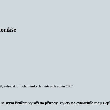
lorikše
mpěl, šéfredaktor bohumínských městských novin OKO
se svým řidičem vyráží do přírody. Výlety na cyklorikše mají zlepšit