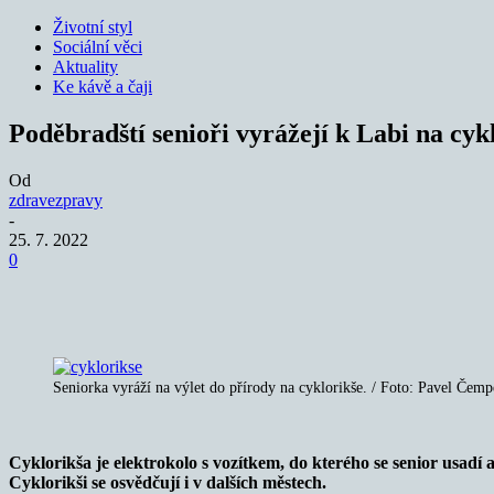
Životní styl
Sociální věci
Aktuality
Ke kávě a čaji
Poděbradští senioři vyrážejí k Labi na cyk
Od
zdravezpravy
-
25. 7. 2022
0
Sdílet
Seniorka vyráží na výlet do přírody na cyklorikše. / Foto: Pavel Če
Cyklorikša je elektrokolo s vozítkem, do kterého se senior usadí a 
Cyklorikši se osvědčují i v dalších městech.