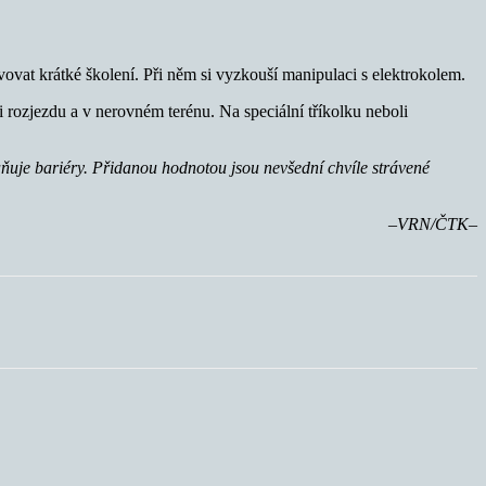
vovat krátké školení. Při něm si vyzkouší manipulaci s elektrokolem.
 rozjezdu a v nerovném terénu. Na speciální tříkolku neboli
aňuje bariéry. Přidanou hodnotou jsou nevšední chvíle strávené
–VRN/ČTK–