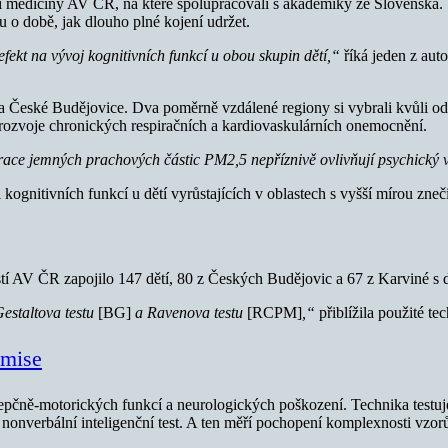
ní medicíny AV ČR, na které spolupracovali s akademiky ze Slovenska. 
 o době, jak dlouho plné kojení udržet.
efekt na vývoj kognitivních funkcí u obou skupin dětí,“
říká jeden z aut
České Budějovice. Dva poměrně vzdálené regiony si vybrali kvůli odliš
o rozvoje chronických respiračních a kardiovaskulárních onemocnění.
race jemných prachových částic PM2,5 nepříznivě ovlivňují psychický vý
 kognitivních funkcí u dětí vyrůstajících v oblastech s vyšší mírou zneč
tí AV ČR zapojilo 147 dětí, 80 z Českých Budějovic a 67 z Karviné s 
Gestaltova testu
[BG]
a Ravenova testu
[RCPM]
,“
přiblížila použité t
omise
pčně-motorických funkcí a neurologických poškození. Technika testuje,
nverbální inteligenční test. A ten měří pochopení komplexnosti vzorů 