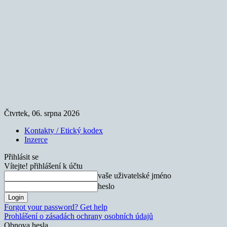
Čtvrtek, 06. srpna 2026
Kontakty / Etický kodex
Inzerce
Přihlásit se
Vítejte! přihlášení k účtu
vaše uživatelské jméno
heslo
Forgot your password? Get help
Prohlášení o zásadách ochrany osobních údajů
Obnova hesla