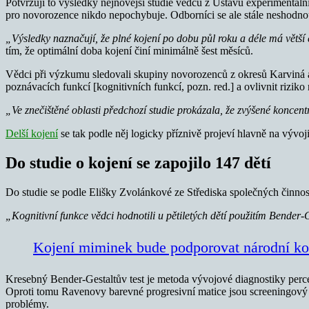
Potvrzují to výsledky nejnovější studie vědců z Ústavu experimentál
pro novorozence nikdo nepochybuje. Odborníci se ale stále neshodnou
„Výsledky naznačují, že plné kojení po dobu půl roku a déle má větší 
tím, že optimální doba kojení činí minimálně šest měsíců.
Vědci při výzkumu sledovali skupiny novorozenců z okresů Karviná a 
poznávacích funkcí [kognitivních funkcí, pozn. red.] a ovlivnit rizik
„Ve znečištěné oblasti předchozí studie prokázala, že zvýšené koncent
Delší kojení
se tak podle něj logicky příznivě projeví hlavně na vývoji
Do studie o kojení se zapojilo 147 dětí
Do studie se podle Elišky Zvolánkové ze Střediska společných činnos
„Kognitivní funkce vědci hodnotili u pětiletých dětí použitím Bender-
Kojení miminek bude podporovat národní k
Kresebný Bender-Gestaltův test je metoda vývojové diagnostiky perce
Oproti tomu Ravenovy barevné progresivní matice jsou screeningový no
problémy.