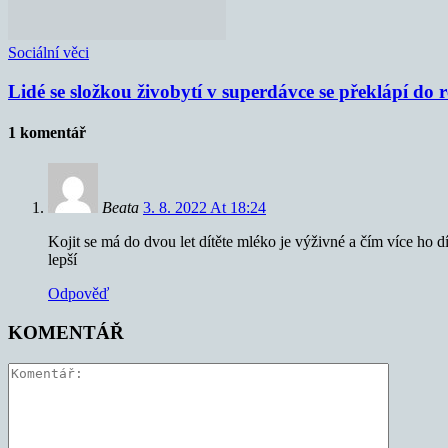
Sociální věci
Lidé se složkou živobytí v superdávce se překlápí do 
1 komentář
Beata
3. 8. 2022 At 18:24
Kojit se má do dvou let dítěte mléko je výživné a čím více ho dí
lepší
Odpověď
KOMENTÁŘ