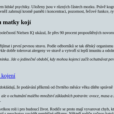
em lidské psychiky. Uloženy jsou v různých částech mozku. Právě kogni
ovněž zahrnují kromě paměti i koncentraci, pozornost, řečové funkce, r
u matky kojí
lečností Nielsen IQ ukázal, že přes 90 procent propouštěných novoroz
řijímat i první pevnou stravu. Podle odborníků se tak dětský organismu
e dobře tolerovat alergeny ve stravě a vytvoří si lepší imunitu a odoln
inka. Jde o jedinečné období, kdy mohou kojenci začít ochutnávat pe
 kojení
kládají, že podávání příkrmů od čtvrtého měsíce věku dítěte správně utvá
 ale o ochutnání malého množství základních potravin: ovoce, masa a ze
.
elkou roli i pro budoucí život. Rodiče se proto mají vyvarovat chyb, 
ávají s neochotou zavádět nemléčné příkrmy. Někteří rodiče začnou batol