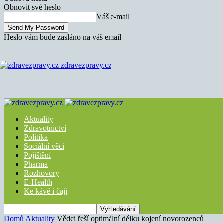
Obnovit své heslo
Váš e-mail
Heslo vám bude zasláno na váš email
zdravezpravy.cz
Aktuality
Zdravotnictví
Politika
Sociální věci
Pojištění
Pharma
Rozhovory
E-Health
Ke kávě i čaji
Domů
Aktuality
Vědci řeší optimální délku kojení novorozenců