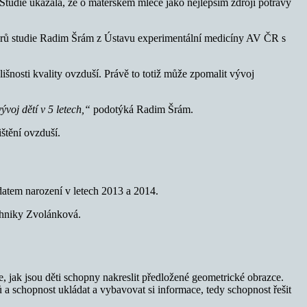
Studie ukázala, že o mateřském mléce jako nejlepším zdroji potravy
orů studie Radim Šrám z Ústavu experimentální medicíny AV ČR s
nosti kvality ovzduší. Právě to totiž může zpomalit vývoj
voj dětí v 5 letech,“
podotýká Radim Šrám.
ištění ovzduší.
datem narození v letech 2013 a 2014.
echniky Zvolánková.
 jak jsou děti schopny nakreslit předložené geometrické obrazce.
a schopnost ukládat a vybavovat si informace, tedy schopnost řešit