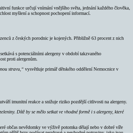
tivní funkce určují vnímání vnějšího světa, jednání každého člověka,
ychlost myšlení a schopnost pochopení informací.
enců z českých porodnic je kojených. Přibližně 63 procent z nich
 setkává s potenciálními alergeny v období takzvaného
ost proti alergenům.
vnou stravu,“
vysvětluje primář dětského oddělení Nemocnice v
ří imunitní reakce a snižuje riziko pozdější citlivosti na alergeny.
leniny. Dítě by se mělo setkat ve vhodné formě i s alergeny, které
které občas nevědomky ve výživě potomka dělají nebo v dobré víře
atům příliš brzy podávat nezdravé a nevhodné potraviny, jako jsou