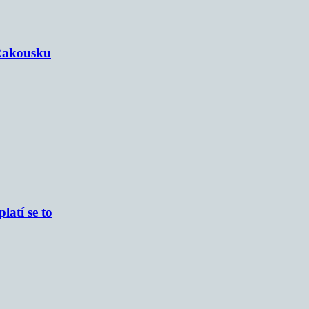
 Rakousku
atí se to