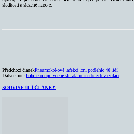
sladkosti a slazené nápoje.
Sdílet
Předchozí článek
Pneumokokové infekci loni podlehlo 48 lidí
Další článek
Policie neoprávněně sbírala info o lidech v izolaci
SOUVISEJÍCÍ ČLÁNKY