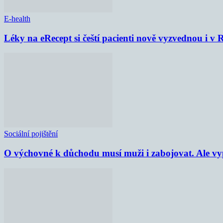
E-health
Léky na eRecept si čeští pacienti nově vyzvednou i v
Sociální pojištění
O výchovné k důchodu musí muži i zabojovat. Ale vypl