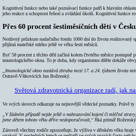
Kognitivní funkce nebo také poznávací funkce patří k hlavním oblast
jeho reakce a schopnost řešení a zvládání úkolů. Kognitivní funkce r
Přes 60 procent šestiměsíčních dětí v Česk
Nedávný průzkum nadačního fondu 1000 dní do života realizovaný spo
přijímá mateřské mléko ještě ve věku šesti měsíců.
Byť 58 procent z těchto dětí začíná kolem čtvrtého měsíce postupně p
imunologického okna. To je doba, kdy organismus dítěte dokáže obvykl
„Imunologické okno nastává zhruba mezi 17. a 24. týdnem života mim
Ostravě-Vítkovicích Jan Boženský.
Světová zdravotnická organizace radí, jak na
Ve svých slovech odkazuje na nejnovější vědecké poznatky. Právě ty do
„V žádném případě nejde ještě o nahrazování kojení či mléčné stravy,
jsme dětem tohoto věku dříve nedoporučovali,“
říká primář Boženský
Zároveň všechny rodiče upozorňuje, že výživa v dětském věku hraje v
opakují. V posledních letech se pediatři ve svých praxích často setk