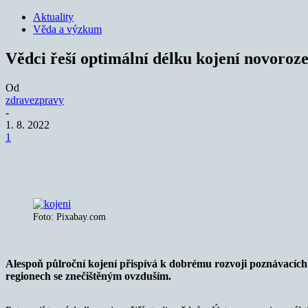
Aktuality
Věda a výzkum
Vědci řeší optimální délku kojení novoroz
Od
zdravezpravy
-
1. 8. 2022
1
Sdílet
Foto: Pixabay.com
Alespoň půlroční kojení přispívá k dobrému rozvoji poznávacích 
regionech se znečištěným ovzduším.