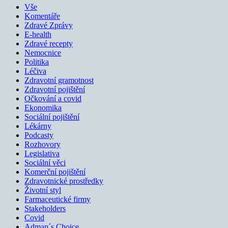
Vše
Komentáře
Zdravé Zprávy
E-health
Zdravé recepty
Nemocnice
Politika
Léčiva
Zdravotní gramotnost
Zdravotní pojištění
Očkování a covid
Ekonomika
Sociální pojištění
Lékárny
Podcasty
Rozhovory
Legislativa
Sociální věci
Komerční pojištění
Zdravotnické prostředky
Životní styl
Farmaceutické firmy
Stakeholders
Covid
Adman´s Choice