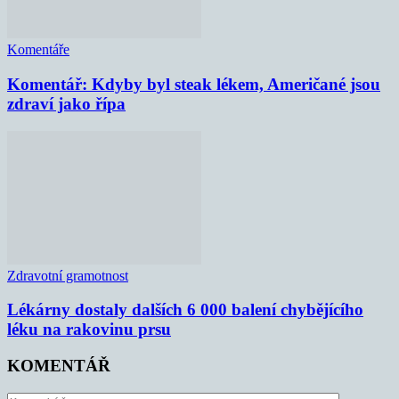
Komentáře
Komentář: Kdyby byl steak lékem, Američané jsou
zdraví jako řípa
Zdravotní gramotnost
Lékárny dostaly dalších 6 000 balení chybějícího
léku na rakovinu prsu
KOMENTÁŘ