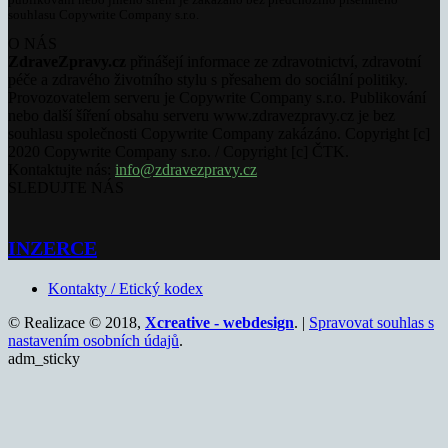
souhlasu Copywrite Company s.r.o.
O NÁS
ZdraveZpravy.cz
přinášejí informace ze zdravotnictví, zdravotní
péče a zdravého životního stylu s přesahem do sociální politiky.
Provozovatelem serveru je Copywrite Company s.r.o. Publikování
nebo další šíření obsahu serveru www.zdravezpravy.cz je bez
souhlasu společnosti Copywrite Company zakázáno. Copyright [c]
2020 Copywrite Company s.r.o. / Copyright [c] ČTK.
Kontaktujte nás:
info@zdravezpravy.cz
SLEDUJTE NÁS
INZERCE
Kontakty / Etický kodex
© Realizace © 2018,
Xcreative - webdesign
. |
Spravovat souhlas s
nastavením osobních údajů
.
adm_sticky