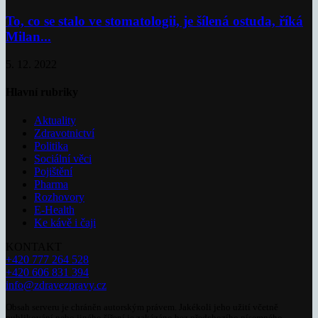
To, co se stalo ve stomatologii, je šílená ostuda, říká
Milan...
5. 12. 2022
Hlavní rubriky
Aktuality
Zdravotnictví
Politika
Sociální věci
Pojištění
Pharma
Rozhovory
E-Health
Ke kávě i čaji
KONTAKT
+420 777 264 528
+420 606 831 394
info@zdravezpravy.cz
Obsah serveru je chráněn autorským právem. Jakékoli jeho užití včetně
publikování nebo jiného šíření je zakázáno bez předchozího písemného