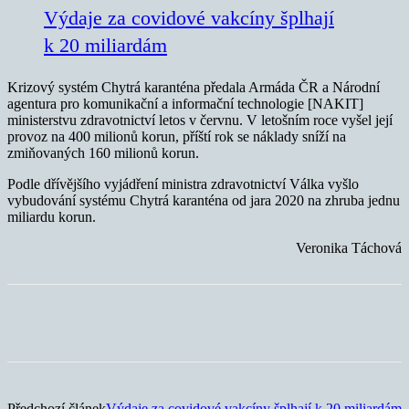
Výdaje za covidové vakcíny šplhají
k 20 miliardám
Krizový systém Chytrá karanténa předala Armáda ČR a Národní
agentura pro komunikační a informační technologie [NAKIT]
ministerstvu zdravotnictví letos v červnu. V letošním roce vyšel její
provoz na 400 milionů korun, příští rok se náklady sníží na
zmiňovaných 160 milionů korun.
Podle dřívějšího vyjádření ministra zdravotnictví Válka vyšlo
vybudování systému Chytrá karanténa od jara 2020 na zhruba jednu
miliardu korun.
Veronika Táchová
Předchozí článek
Výdaje za covidové vakcíny šplhají k 20 miliardám