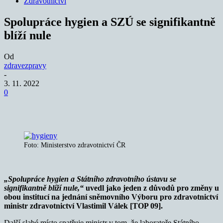
Zdravotnictví
Spolupráce hygien a SZÚ se signifikantně
blíží nule
Od
zdravezpravy
-
3. 11. 2022
0
Foto: Ministerstvo zdravotnictví ČR
„Spolupráce hygien a Státního zdravotního ústavu se
signifikantně blíží nule,“
uvedl jako jeden z důvodů pro změny u
obou institucí na jednání sněmovního Výboru pro zdravotnictví
ministr zdravotnictví Vlastimil Válek [TOP 09].
Další slabé místo spatřuje ministr v tom, že laboratoře Státního