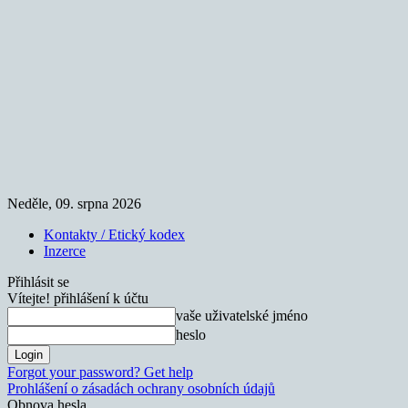
Neděle, 09. srpna 2026
Kontakty / Etický kodex
Inzerce
Přihlásit se
Vítejte! přihlášení k účtu
vaše uživatelské jméno
heslo
Forgot your password? Get help
Prohlášení o zásadách ochrany osobních údajů
Obnova hesla