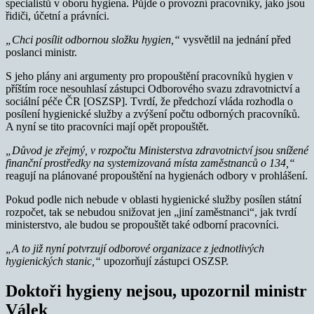
specialistů v oboru hygiena. Půjde o provozní pracovníky, jako jsou
řidiči, účetní a právníci.
„Chci posílit odbornou složku hygien,“
vysvětlil na jednání před
poslanci ministr.
S jeho plány ani argumenty pro propouštění pracovníků hygien v
příštím roce nesouhlasí zástupci Odborového svazu zdravotnictví a
sociální péče ČR [OSZSP]. Tvrdí, že předchozí vláda rozhodla o
posílení hygienické služby a zvýšení počtu odborných pracovníků.
A nyní se tito pracovníci mají opět propouštět.
„Důvod je zřejmý, v rozpočtu Ministerstva zdravotnictví jsou snížené
finanční prostředky na systemizovaná místa zaměstnanců o 134,“
reagují na plánované propouštění na hygienách odbory v prohlášení.
Pokud podle nich nebude v oblasti hygienické služby posílen státní
rozpočet, tak se nebudou snižovat jen „jiní zaměstnanci“, jak tvrdí
ministerstvo, ale budou se propouštět také odborní pracovníci.
„A to již nyní potvrzují odborové organizace z jednotlivých
hygienických stanic,“
upozorňují zástupci OSZSP.
Doktoři hygieny nejsou, upozornil ministr
Válek