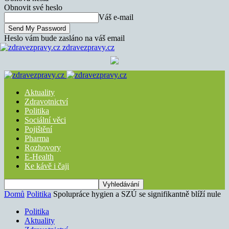
Obnovit své heslo
Váš e-mail
Heslo vám bude zasláno na váš email
zdravezpravy.cz
Aktuality
Zdravotnictví
Politika
Sociální věci
Pojištění
Pharma
Rozhovory
E-Health
Ke kávě i čaji
Domů
Politika
Spolupráce hygien a SZÚ se signifikantně blíží nule
Politika
Aktuality