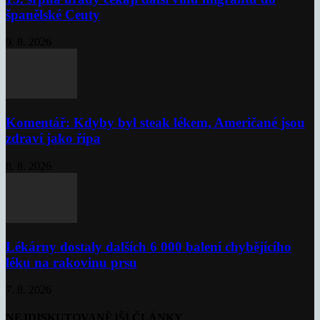
španělské Ceuty
9. 8. 2026
Komentář: Kdyby byl steak lékem, Američané jsou
zdraví jako řípa
8. 8. 2026
Lékárny dostaly dalších 6 000 balení chybějícího
léku na rakovinu prsu
7. 8. 2026
NEJDISKUTOVANĚJŠÍ ČLÁNKY