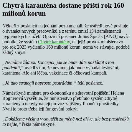
Chytrá karanténa dostane příští rok 160
milionů korun
Někteří z poslanců na jednání poznamenali, že ústředí nově posiluje
o dvanáct nových pracovníků a z terénu zmizí 134 zaměstnanců
hygienických služeb. Opoziční poslanec Julius Špičák [ANO] navíc
podotkl, že systém
Chytré karantény
, na jejíž provoz ministerstvo
pro rok 2023 vyčlenilo 160 milionů korun, nemá ve stávající podobě
žádný smysl.
„Nemáme žádnou koncepci, jak se bude dále nakládat s tou
pandemií,“
uvedl s tím, že nevíme, jak bude vypadat testování,
karanténa. Ale ani léčba, vakcinace či očkovací kampaň.
„Já tuto strategii naprosto postrádám,“
řekl poslanec.
Náměstkyně ministra pro ekonomiku a zdravotní pojištění Helena
Rögnerová vysvětlila, že ministerstvo přebíralo systém Chytré
karantény a nebyly na její provoz zajištěny finanční prostředky.
Nyní je proto třeba její fungování pokrýt.
„Dokážeme většinu vysoutěžit za méně než dříve, ale bez prostředků
to nejde,“
řekla náměstkyně.