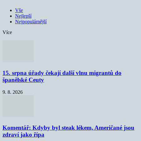
Vše
Nejlepší
Nejpopulárnější
Více
15. srpna úřady čekají další vlnu migrantů do
španělské Ceuty
9. 8. 2026
Komentář: Kdyby byl steak lékem, Američané jsou
zdraví jako řípa