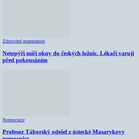
Zdravotní gramotnost
Netopýři míří okny do českých ložnic. Lékaři varují
před pokousáním
Nemocnice
Profesor Táborský odešel z ústecké Masarykovy
nemocnice