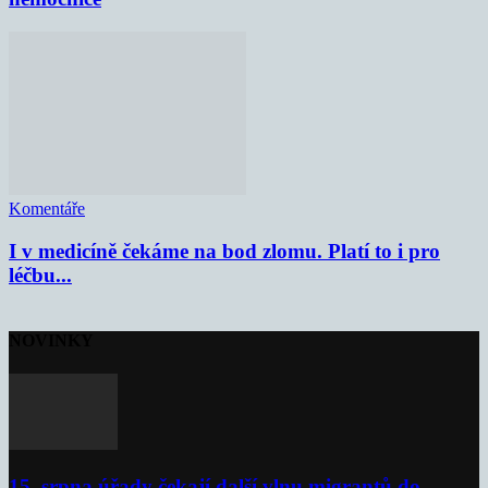
Komentáře
I v medicíně čekáme na bod zlomu. Platí to i pro
léčbu...
NOVINKY
15. srpna úřady čekají další vlnu migrantů do