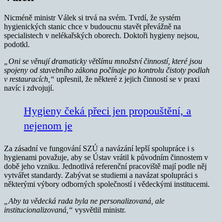
Nicméně ministr Válek si trvá na svém. Tvrdí, že systém
hygienických stanic chce v budoucnu stavět převážně na
specialistech v nelékařských oborech. Doktoři hygieny nejsou,
podotkl.
„Oni se věnují dramaticky většímu množství činností, které jsou
spojeny od stavebního zákona počínaje po kontrolu čistoty podlah
v restauracích,“
upřesnil, že některé z jejich činností se v praxi
navíc i zdvojují.
Hygieny čeká přeci jen propouštění, a
nejenom je
Za zásadní ve fungování SZÚ a navázání lepší spolupráce i s
hygienami považuje, aby se Ústav vrátil k původním činnostem v
době jeho vzniku. Jednotlivá referenční pracoviště mají podle něj
vytvářet standardy. Zabývat se studiemi a navázat spolupráci s
některými výbory odborných společností i vědeckými institucemi.
„Aby ta vědecká rada byla ne personalizovaná, ale
institucionalizovaná,“
vysvětlil ministr.