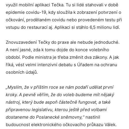
využil mobilní aplikaci Tečka. Tu si lidé stahovali v době
epidemie covidu-19, kdy sloužila k zobrazení potvrzení o
očkování, prodělaném covidu nebo provedeném testu při
vstupu do restaurací aj. Aplikaci si stáhlo 6,5 milionu lidí.
Znovuzavedení Tečky do praxe ale nebude jednoduché.
A není jasné, zda k tomu dojde do konce volebního
období. Podle ministra je třeba změnit dva zákony. A jak
říká, vést velmi intenzivní debatu s Úřadem na ochranu
osobních údajů.
„Myslím, že v příštím roce se nám podaří udělat první
kroky. A pevně věřím, že do voleb budeme mít nějaký
nástroj, který bude aspoň částečně fungovat, a také
připravenou legislativu, kterou ještě před volbami
dostaneme do Poslanecké sněmovny,“
nastínil
budoucnost elektronického očkovacího průkazu Válek.