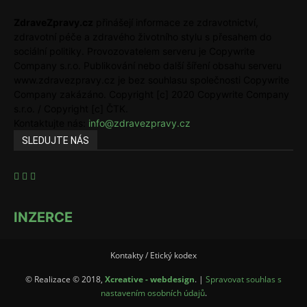
ZdraveZpravy.cz
přinášejí informace ze zdravotnictví,
zdravotní péče a zdravého životního stylu s přesahem do
sociální politiky. Provozovatelem serveru je Copywrite
Company s.r.o. Publikování nebo další šíření obsahu serveru
www.zdravezpravy.cz je bez souhlasu společnosti Copywrite
Company zakázáno. Copyright [c] 2020 Copywrite Company
s.r.o. / Copyright [c] ČTK.
Kontaktujte nás:
info@zdravezpravy.cz
SLEDUJTE NÁS
INZERCE
Kontakty / Etický kodex
© Realizace © 2018,
Xcreative - webdesign
. |
Spravovat souhlas s
nastavením osobních údajů
.