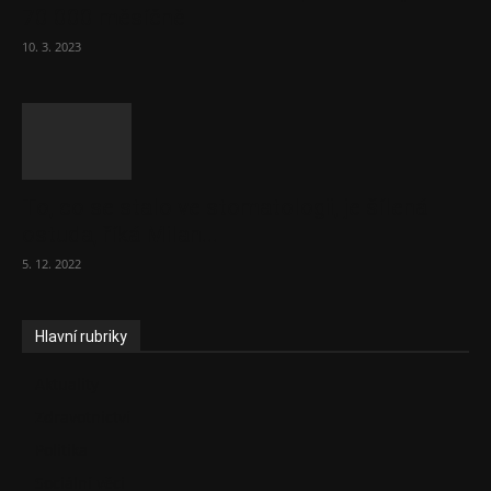
70 000 měsíčně
10. 3. 2023
To, co se stalo ve stomatologii, je šílená
ostuda, říká Milan...
5. 12. 2022
Hlavní rubriky
Aktuality
Zdravotnictví
Politika
Sociální věci