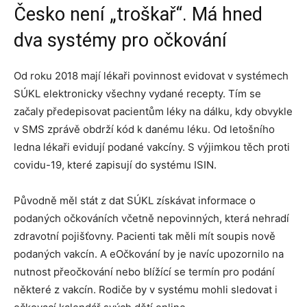
Česko není „troškař“. Má hned
dva systémy pro očkování
Od roku 2018 mají lékaři povinnost evidovat v systémech
SÚKL elektronicky všechny vydané recepty. Tím se
začaly předepisovat pacientům léky na dálku, kdy obvykle
v SMS zprávě obdrží kód k danému léku. Od letošního
ledna lékaři evidují podané vakcíny. S výjimkou těch proti
covidu-19, které zapisují do systému ISIN.
Původně měl stát z dat SÚKL získávat informace o
podaných očkováních včetně nepovinných, která nehradí
zdravotní pojišťovny. Pacienti tak měli mít soupis nově
podaných vakcín. A eOčkování by je navíc upozornilo na
nutnost přeočkování nebo blížící se termín pro podání
některé z vakcín. Rodiče by v systému mohli sledovat i