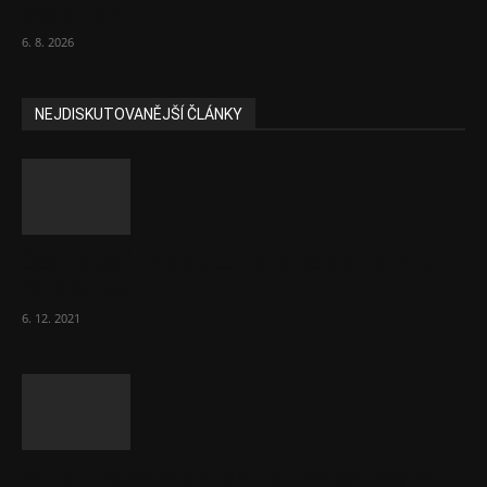
padly další...
6. 8. 2026
NEJDISKUTOVANĚJŠÍ ČLÁNKY
Část lékařů tvrdě zaútočila na prezidenta
ČLK Kubka
6. 12. 2021
Ministr Válek ocenil domov pro seniory za