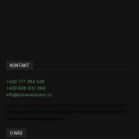
Pojištění
Pharma
Rozhovory
E-Health
Ke kávě i čaji
KONTAKT
+420 777 264 528
+420 606 831 394
info@zdravezpravy.cz
Obsah serveru je chráněn autorským právem. Jakékoli jeho užití včetně
publikování nebo jiného šíření je zakázáno bez předchozího písemného
souhlasu Copywrite Company s.r.o.
O NÁS