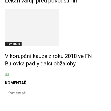
Lékaři varují před pokousáním
Nemocnice
V korupční kauze z roku 2018 ve FN
Bulovka padly další obžaloby
KOMENTÁŘ