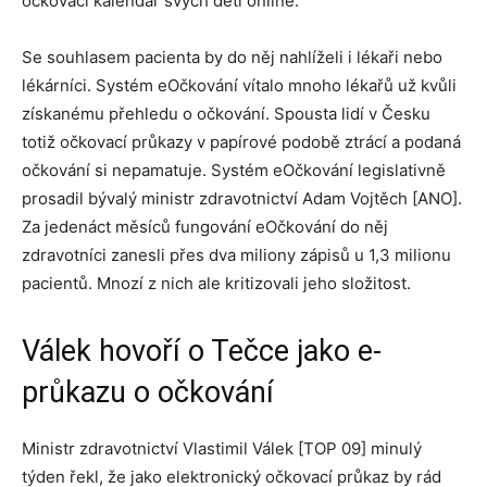
očkovací kalendář svých dětí online.
Se souhlasem pacienta by do něj nahlíželi i lékaři nebo
lékárníci. Systém eOčkování vítalo mnoho lékařů už kvůli
získanému přehledu o očkování. Spousta lidí v Česku
totiž očkovací průkazy v papírové podobě ztrácí a podaná
očkování si nepamatuje. Systém eOčkování legislativně
prosadil bývalý ministr zdravotnictví Adam Vojtěch [ANO].
Za jedenáct měsíců fungování eOčkování do něj
zdravotníci zanesli přes dva miliony zápisů u 1,3 milionu
pacientů. Mnozí z nich ale kritizovali jeho složitost.
Válek hovoří o Tečce jako e-
průkazu o očkování
Ministr zdravotnictví Vlastimil Válek [TOP 09] minulý
týden řekl, že jako elektronický očkovací průkaz by rád