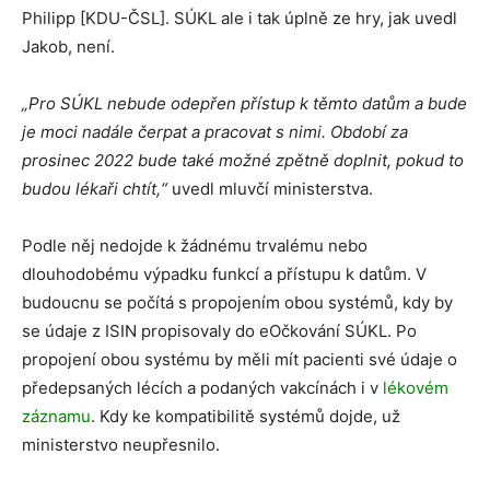
Philipp [KDU-ČSL]. SÚKL ale i tak úplně ze hry, jak uvedl
Jakob, není.
„Pro SÚKL nebude odepřen přístup k těmto datům a bude
je moci nadále čerpat a pracovat s nimi. Období za
prosinec 2022 bude také možné zpětně doplnit, pokud to
budou lékaři chtít,“
uvedl mluvčí ministerstva.
Podle něj nedojde k žádnému trvalému nebo
dlouhodobému výpadku funkcí a přístupu k datům. V
budoucnu se počítá s propojením obou systémů, kdy by
se údaje z ISIN propisovaly do eOčkování SÚKL. Po
propojení obou systému by měli mít pacienti své údaje o
předepsaných lécích a podaných vakcínách i v
lékovém
záznamu
. Kdy ke kompatibilitě systémů dojde, už
ministerstvo neupřesnilo.