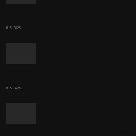
Ceny akcií Eli Lilly rostou, ale ceny akcií
Novo Nordisku klesají
6. 8. 2026
Netopýři míří okny do českých ložnic. Lékaři
varují před pokousáním
6. 8. 2026
V korupční kauze z roku 2018 ve FN Bulovka