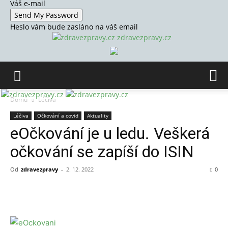
Váš e-mail
Heslo vám bude zasláno na váš email
zdravezpravy.cz
Domů
Léčiva
Léčiva
Očkování a covid
Aktuality
eOčkování je u ledu. Veškerá
očkování se zapíší do ISIN
Od
zdravezpravy
-
2. 12. 2022
0