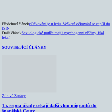
Předchozí článek
eOčkování je u ledu. Veškerá očkování se zapíší do
ISIN
Další článek
Sexuologické potíže mají i psychogenní příčiny, říká
lékař
SOUVISEJÍCÍ ČLÁNKY
Zdravé Zprávy
15. srpna úřady čekají další vlnu migrantů do
španělské Ceuty