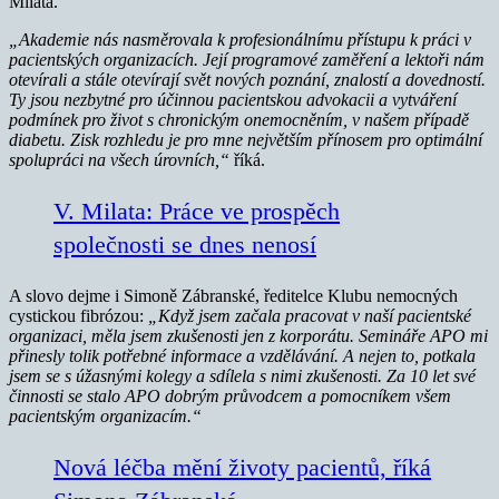
Milata.
„Akademie nás nasměrovala k profesionálnímu přístupu k práci v
pacientských organizacích. Její programové zaměření a lektoři nám
otevírali a stále otevírají svět nových poznání, znalostí a dovedností.
Ty jsou nezbytné pro účinnou pacientskou advokacii a vytváření
podmínek pro život s chronickým onemocněním, v našem případě
diabetu. Zisk rozhledu je pro mne největším přínosem pro optimální
spolupráci na všech úrovních,“
říká.
V. Milata: Práce ve prospěch
společnosti se dnes nenosí
A slovo dejme i Simoně Zábranské, ředitelce Klubu nemocných
cystickou fibrózou:
„Když jsem začala pracovat v naší pacientské
organizaci, měla jsem zkušenosti jen z korporátu.
Semináře APO mi
přinesly tolik potřebné informace a vzdělávání. A nejen to, potkala
jsem se s úžasnými kolegy a sdílela s nimi zkušenosti. Za 10 let své
činnosti se stalo APO dobrým průvodcem a pomocníkem všem
pacientským organizacím.“
Nová léčba mění životy pacientů, říká