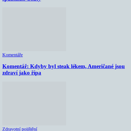
Komentáře
Komentář: Kdyby byl steak lékem, Američané jsou
zdraví jako řípa
Zdravotní pojištění