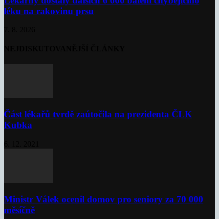
Lékárny dostaly dalších 6 000 balení chybějícího
léku na rakovinu prsu
7. 8. 2026
NEJDISKUTOVANĚJŠÍ ČLÁNKY
Část lékařů tvrdě zaútočila na prezidenta ČLK
Kubka
6. 12. 2021
Ministr Válek ocenil domov pro seniory za 70 000
měsíčně