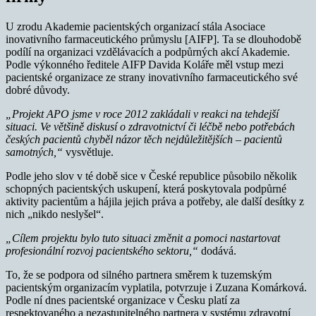
U zrodu Akademie pacientských organizací stála Asociace
inovativního farmaceutického průmyslu [AIFP]. Ta se dlouhodobě
podílí na organizaci vzdělávacích a podpůrných akcí Akademie.
Podle výkonného ředitele AIFP Davida Koláře měl vstup mezi
pacientské organizace ze strany inovativního farmaceutického své
dobré důvody.
„Projekt APO jsme v roce 2012 zakládali v reakci na tehdejší
situaci. Ve většině diskusí o zdravotnictví či léčbě nebo potřebách
českých pacientů chyběl názor těch nejdůležitějších – pacientů
samotných,“
vysvětluje.
Podle jeho slov v té době sice v České republice působilo několik
schopných pacientských uskupení, která poskytovala podpůrné
aktivity pacientům a hájila jejich práva a potřeby, ale další desítky z
nich „nikdo neslyšel“.
„Cílem projektu bylo tuto situaci změnit a pomoci nastartovat
profesionální rozvoj pacientského sektoru,“
dodává.
To, že se podpora od silného partnera směrem k tuzemským
pacientským organizacím vyplatila, potvrzuje i Zuzana Komárková.
Podle ní dnes pacientské organizace v Česku platí za
respektovaného a nezastupitelného partnera v systému zdravotní