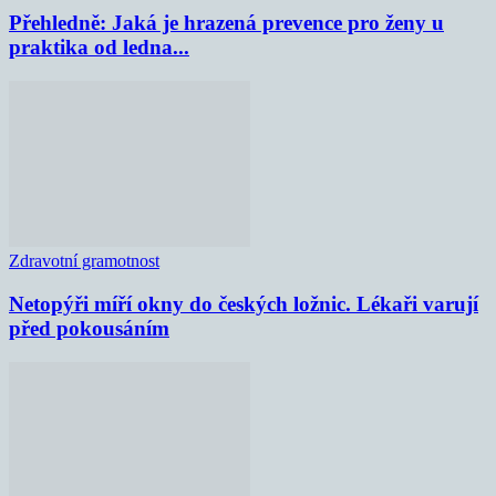
Přehledně: Jaká je hrazená prevence pro ženy u
praktika od ledna...
Zdravotní gramotnost
Netopýři míří okny do českých ložnic. Lékaři varují
před pokousáním