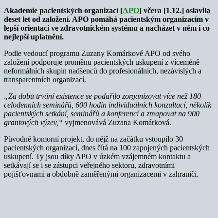
Akademie pacientských organizací [
APO
] včera [1.12.] oslavila
deset let od založení. APO pomáhá pacientským organizacím v
lepší orientaci ve zdravotnickém systému a nacházet v něm i co
nejlepší uplatnění.
Podle vedoucí programu Zuzany Komárkové APO od svého
založení podporuje proměnu pacientských uskupení z víceméně
neformálních skupin nadšenců do profesionálních, nezávislých a
transparentních organizací.
„Za dobu trvání existence se podařilo zorganizovat více než 180
celodenních seminářů, 600 hodin individuálních konzultací, několik
pacientských setkání, seminářů a konferencí a zmapovat na 900
grantových výzev,“
vyjmenovává Zuzana Komárková.
Původně komorní projekt, do nějž na začátku vstoupilo 30
pacientských organizací, dnes čítá na 100 zapojených pacientských
uskupení. Ty jsou díky APO v úzkém vzájemném kontaktu a
setkávají se i se zástupci veřejného sektoru, zdravotními
pojišťovnami a obdobně zaměřenými organizacemi v zahraničí.