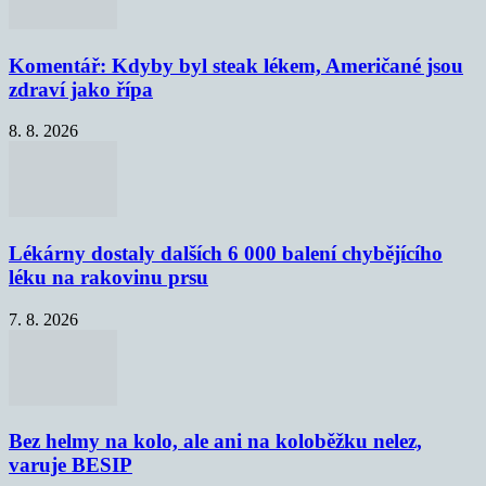
Komentář: Kdyby byl steak lékem, Američané jsou
zdraví jako řípa
8. 8. 2026
Lékárny dostaly dalších 6 000 balení chybějícího
léku na rakovinu prsu
7. 8. 2026
Bez helmy na kolo, ale ani na koloběžku nelez,
varuje BESIP