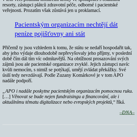
resorty, zástupci plátců zdravotní péče, odborné i pacientské
veřejnosti. Prozatím však zůstává jen u proklamací.
Pacientským organizacím nechtějí dát
peníze pojišťovny ani stát
Přičemž ty jsou vzhledem k tomu, že státu se nedaří hospodařit tak,
aby jeho výdaje dlouhodobě nepřevyšovaly jeho příjmy, v poslední
době čím dál tím víc odmítavější. Na obtížnost prosazování svých
zájmů jsou ale pacientské organizace zvyklé. Jejich zástupci navíc
kvůli nemocím, s nimiž se potýkají, umějí zvládat překážky. Své
úsilí tedy nevzdávají. Podle Zuzany Komárkové je v tom APO
nadále podpoří.
„APO i nadále poskytne pacientským organizacím pomocnou ruku.
[…]
Věnovat se bude nejen fundraisingu a financování, ale i
aktuálnímu tématu digitalizace nebo evropských projektů,
“ říká.
–DNA–