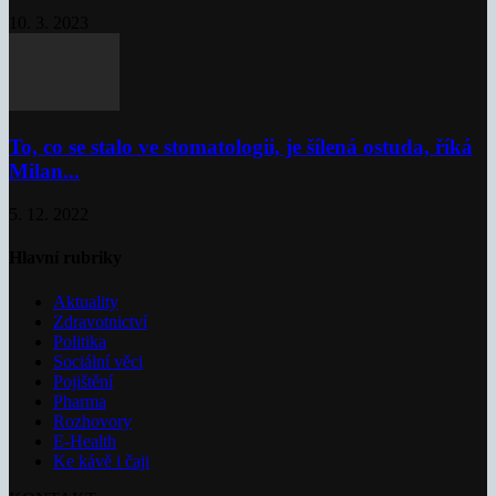
10. 3. 2023
To, co se stalo ve stomatologii, je šílená ostuda, říká
Milan...
5. 12. 2022
Hlavní rubriky
Aktuality
Zdravotnictví
Politika
Sociální věci
Pojištění
Pharma
Rozhovory
E-Health
Ke kávě i čaji