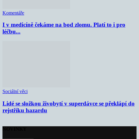
Komentáře
I v medicíně čekáme na bod zlomu. Platí to i pro
léčbu...
Sociální věci
Lidé se složkou živobytí v superdávce se překlápí do
rejstříku hazardu
NOVINKY