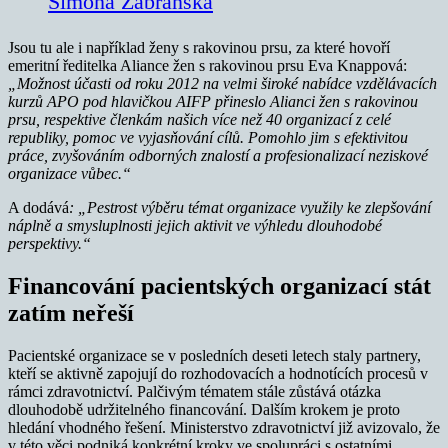
Simona Zábranská
Jsou tu ale i například ženy s rakovinou prsu, za které hovoří
emeritní ředitelka Aliance žen s rakovinou prsu Eva Knappová:
„Možnost účasti od roku 2012 na velmi široké nabídce vzdělávacích
kurzů APO pod hlavičkou AIFP přineslo Alianci žen s rakovinou
prsu, respektive členkám našich více než 40 organizací z celé
republiky, pomoc ve vyjasňování cílů.
Pomohlo jim s efektivitou
práce, zvyšováním odborných znalostí a profesionalizací neziskové
organizace vůbec.“
A dodává
: „Pestrost výběru témat organizace využily ke zlepšování
náplně a smysluplnosti jejich aktivit ve výhledu dlouhodobé
perspektivy.“
Financování pacientských organizací stát
zatím neřeší
Pacientské organizace se v posledních deseti letech staly partnery,
kteří se aktivně zapojují do rozhodovacích a hodnotících procesů v
rámci zdravotnictví. Palčivým tématem stále zůstává otázka
dlouhodobě udržitelného financování. Dalším krokem je proto
hledání vhodného řešení. Ministerstvo zdravotnictví již avizovalo, že
v této věci podniká konkrétní kroky ve spolupráci s ostatními