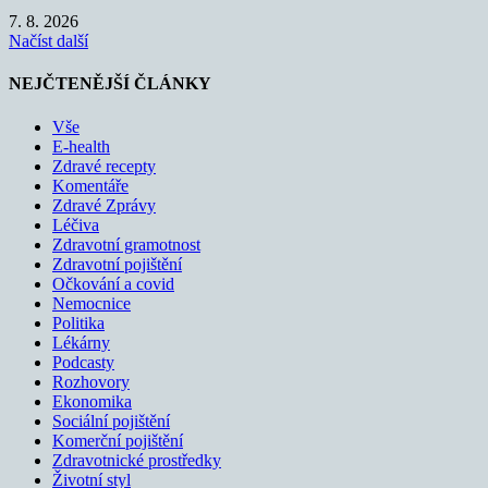
7. 8. 2026
Načíst další
NEJČTENĚJŠÍ ČLÁNKY
Vše
E-health
Zdravé recepty
Komentáře
Zdravé Zprávy
Léčiva
Zdravotní gramotnost
Zdravotní pojištění
Očkování a covid
Nemocnice
Politika
Lékárny
Podcasty
Rozhovory
Ekonomika
Sociální pojištění
Komerční pojištění
Zdravotnické prostředky
Životní styl