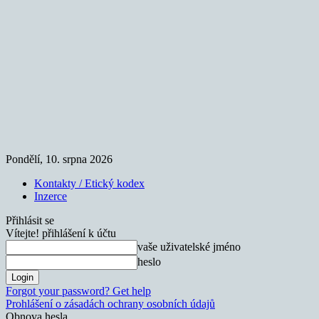
Pondělí, 10. srpna 2026
Kontakty / Etický kodex
Inzerce
Přihlásit se
Vítejte! přihlášení k účtu
vaše uživatelské jméno
heslo
Forgot your password? Get help
Prohlášení o zásadách ochrany osobních údajů
Obnova hesla