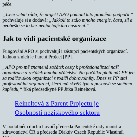
péče.
„Jsem velmi ráda, že projekt APO pomohl tuto proměnu podpořit,“
pochvaluje si a dodává:
„Jakkoli to stálo mnoho energie, času, sil a
neobešlo se to bez neutuchajícího nasazení.“
Jak to vidí pacientské organizace
Fungování APO si pochvalují i zástupci pacientských organizací.
Jednou z nich je Parent Project [PP].
„APO pro mě znamená začátek cesty k profesionalizaci naší
organizace a začátek mnoha přátelství. Na počátku platil náš PP jen
za rodičovskou organizaci s rodiči dobrovolníky. Dnes se PP stal
profesionální organizací, která má skvělý tým a posouvá se směrem
kupředu,“
říká předsedkyně PP Jitka Reineltová.
Reineltová z Parent Projectu je
Osobností neziskového sektoru
V podobném duchu hovoří předseda Pacientské rady ministra
zdravotnictví ČR a předseda Diaktiv Czech Republic Vlastimil