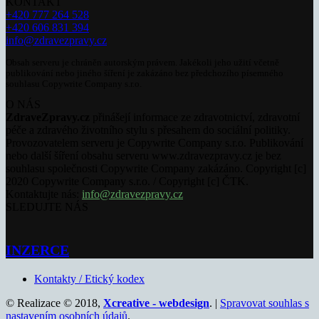
KONTAKT
+420 777 264 528
+420 606 831 394
info@zdravezpravy.cz
Obsah serveru je chráněn autorským právem. Jakékoli jeho užití včetně
publikování nebo jiného šíření je zakázáno bez předchozího písemného
souhlasu Copywrite Company s.r.o.
O NÁS
ZdraveZpravy.cz
přinášejí informace ze zdravotnictví, zdravotní
péče a zdravého životního stylu s přesahem do sociální politiky.
Provozovatelem serveru je Copywrite Company s.r.o. Publikování
nebo další šíření obsahu serveru www.zdravezpravy.cz je bez
souhlasu společnosti Copywrite Company zakázáno. Copyright [c]
2020 Copywrite Company s.r.o. / Copyright [c] ČTK.
Kontaktujte nás:
info@zdravezpravy.cz
SLEDUJTE NÁS
INZERCE
Kontakty / Etický kodex
© Realizace © 2018,
Xcreative - webdesign
. |
Spravovat souhlas s
nastavením osobních údajů
.