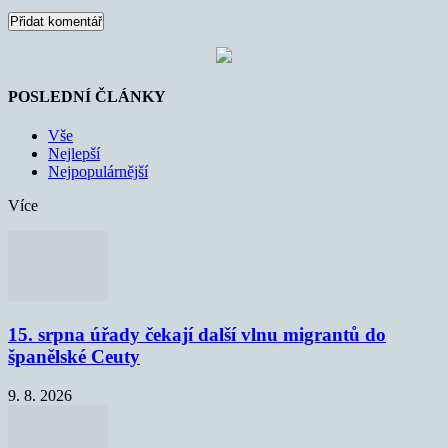
POSLEDNÍ ČLÁNKY
Vše
Nejlepší
Nejpopulárnější
Více
15. srpna úřady čekají další vlnu migrantů do
španělské Ceuty
9. 8. 2026