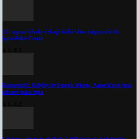
15. srpna úřady čekají další vlnu migrantů do
španělské Ceuty
9. 8. 2026
Komentář: Kdyby byl steak lékem, Američané jsou
zdraví jako řípa
8. 8. 2026