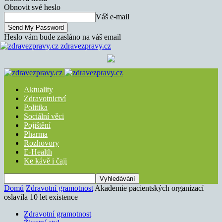
Obnovit své heslo
Váš e-mail
Heslo vám bude zasláno na váš email
zdravezpravy.cz
Aktuality
Zdravotnictví
Politika
Sociální věci
Pojištění
Pharma
Rozhovory
E-Health
Ke kávě i čaji
Domů
Zdravotní gramotnost
Akademie pacientských organizací
oslavila 10 let existence
Zdravotní gramotnost