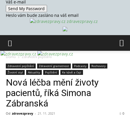
Váš e-mail
Heslo vám bude zasláno na váš email
zdravezpravy.cz
Domů
Zdravotní pojištění
Zdravotní pojištění
Zdravotní gramotnost
Podcasty
Rozhovory
Životní styl
Aktuality
Pojištění
Ke kávě a čaji
Nová léčba mění životy
pacientů, říká Simona
Zábranská
Od
zdravezpravy
-
21. 11. 2021
0