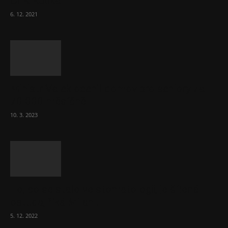
ČLK Kubka
6. 12. 2021
Ministr Válek ocenil domov pro seniory za
70 000 měsíčně
10. 3. 2023
To, co se stalo ve stomatologii, je šílená
ostuda, říká Milan...
5. 12. 2022