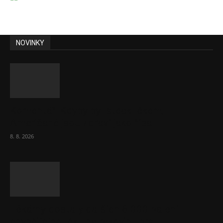
NOVINKY
Komentář: Kdyby byl steak lékem,
Američané jsou zdraví jako řípa
8. 8. 2026
Lékárny dostaly dalších 6 000 balení
chybějícího léku na rakovinu prsu