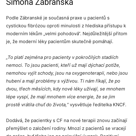
Simona Zábranská
Podle Zábranské je současná praxe u pacientů s
cystickou fibrózou oproti minulosti z hlediska přístupu k
moderním lékům „velmi pohodová“. Nejdůležitější přitom
je, že moderní léky pacientům skutečně pomáhají.
„To platí zejména pro pacienty v pokročilých stadiích
nemoci. To jsou pacienti, kteří už mají dýchací potíže,
nemohou vyjít schody, jsou na oxygenoterapii, nebo jsou
hubení a mají problémy s výživou. Ti nám říkají, že po
dvou, třech měsících, kdy nové léky užívají, se mnohem
lépe vyspí, že mají mnohem více energie, že se jim
prostě vrátila chuť do života,“
vysvětluje ředitelka KNCF.
Dodává, že pacientky s CF na nové terapii znovu začínají
přemýšlet o založení rodiny. Mnozí z pacientů se vracejí