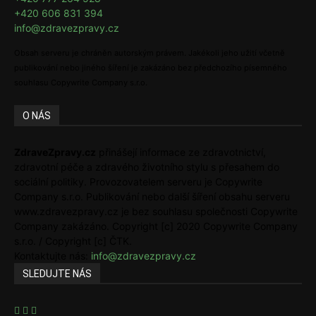
+420 606 831 394
info@zdravezpravy.cz
Obsah serveru je chráněn autorským právem. Jakékoli jeho užití včetně
publikování nebo jiného šíření je zakázáno bez předchozího písemného
souhlasu Copywrite Company s.r.o.
O NÁS
ZdraveZpravy.cz
přinášejí informace ze zdravotnictví,
zdravotní péče a zdravého životního stylu s přesahem do
sociální politiky. Provozovatelem serveru je Copywrite
Company s.r.o. Publikování nebo další šíření obsahu serveru
www.zdravezpravy.cz je bez souhlasu společnosti Copywrite
Company zakázáno. Copyright [c] 2020 Copywrite Company
s.r.o. / Copyright [c] ČTK.
Kontaktujte nás:
info@zdravezpravy.cz
SLEDUJTE NÁS