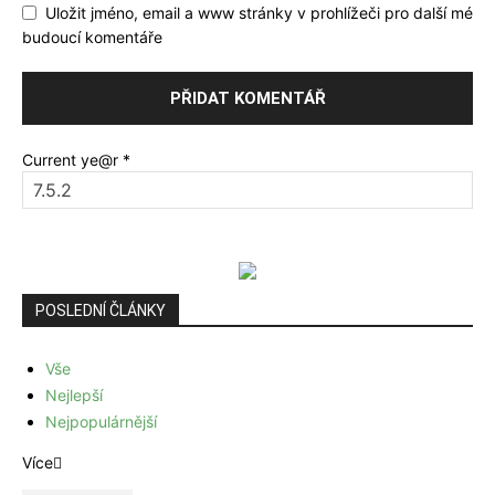
Uložit jméno, email a www stránky v prohlížeči pro další mé
budoucí komentáře
Current ye@r
*
POSLEDNÍ ČLÁNKY
Vše
Nejlepší
Nejpopulárnější
Více