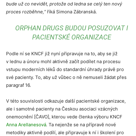
bude už co nevidět, protože od ledna se celý ten nový
proces rozběhne,“
říká Simona Zábranská.
ORPHAN DRUGS BUDOU POSUZOVAT I
PACIENTSKÉ ORGANIZACE
Podle ní se KNCF již nyní připravuje na to, aby se již
v lednu a únoru mohl aktivně začít podílet na procesu
vstupu moderních léků do standardní úhrady právě pro
své pacienty. To, aby už vůbec o ně nemuseli žádat přes
paragraf 16.
V této souvislosti odkazuje další pacientské organizace,
ale i samotné pacienty na Českou asociaci vzácných
onemocnění [ČAVO], kterou vede členka výboru KNCF
Anna Arellanesová
.
Ta nejenže se na přípravě nové
metodiky aktivně podílí, ale připravuje k ní i školení pro