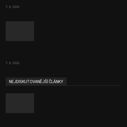
7. 8. 2026
Bez helmy na kolo, ale ani na koloběžku
nelez, varuje BESIP
7. 8. 2026
NEJDISKUTOVANĚJŠÍ ČLÁNKY
Část lékařů tvrdě zaútočila na prezidenta