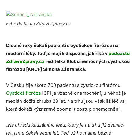
Foto: Redakce ZdraveZpravy.cz
Dlouhé roky čekali pacienti s cystickou fibrózou na
moderní léky. Teď je mají k dispozici, jak říká v
podcastu
ZdraveZpravy.cz
ředitelka Klubu nemocných cystickou
fibrózou [KNCF] Simona Zábranská.
V Česku žije skoro 700 pacientů s cystickou fibrózou.
Cystická fibróza
[CF] je vzácné onemocnění, u něhož je
medián dožití zhruba 28 let. Na trhu jsou však již léčiva,
která dokáží významně zpomalit postup onemocnění.
„Na úhradu kauzálního léku, který je na trhu již dvanáct
let, jsme čekali sedm let. Teď už ho máme běžně