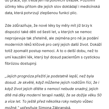
do práce, byť třeba jen na poloviční úvazek. Pozitivní
účinky léku přitom dle jejích slov dokládají i medicínská
data, která potvrzují zlepšenou funkci plic.
Zde zdůrazňuje, že nové léky by měly mít již brzy k
dispozici také děti od šesti let, u kterých se nemoc
neprojevuje tak zřetelně, ale zejména pro ně je podání
moderních léků klíčové pro celý jejich další život. Dokáží
totiž zpomalit postup nemoci. A to o delší dobu, než to
umí kauzální lék, který byl dosud pacientům s cystickou
fibrózou dostupný.
„Jejich prognóza přežití je podstatně lepší, než byla
dosud. Je skvělé, když můžeme jejich rodičům říci, že i
když život jejich dítěte s nemocí nebude snadný, jejich
dítě má díky moderní terapii naději, že se dožije věku 50
a více let. To ještě před několika roky nebylo vůbec
možné,“
upřesňuje Simona Zábranská.