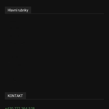
Hlavní rubriky
Aktuality
Zdravotnictví
Politika
Sociální věci
Pojištění
Pharma
Rozhovory
E-Health
Ke kávě i čaji
KONTAKT
+420 777 264 528