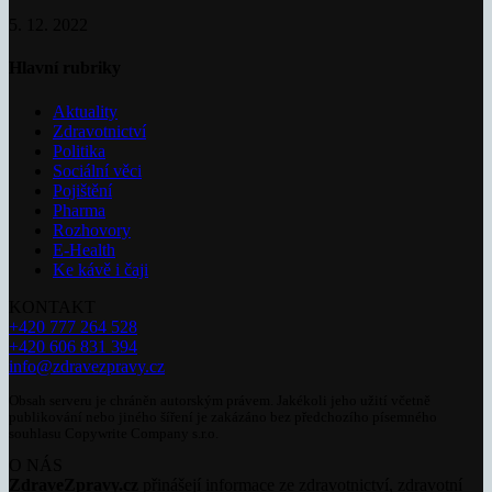
5. 12. 2022
Hlavní rubriky
Aktuality
Zdravotnictví
Politika
Sociální věci
Pojištění
Pharma
Rozhovory
E-Health
Ke kávě i čaji
KONTAKT
+420 777 264 528
+420 606 831 394
info@zdravezpravy.cz
Obsah serveru je chráněn autorským právem. Jakékoli jeho užití včetně
publikování nebo jiného šíření je zakázáno bez předchozího písemného
souhlasu Copywrite Company s.r.o.
O NÁS
ZdraveZpravy.cz
přinášejí informace ze zdravotnictví, zdravotní