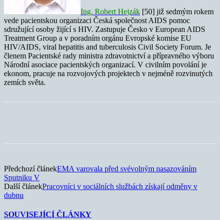
Ing. Robert Hejzák
[50] již sedmým rokem
vede pacientskou organizaci Česká společnost AIDS pomoc
sdružující osoby žijící s HIV. Zastupuje Česko v European AIDS
Treatment Group a v poradním orgánu Evropské komise
EU
HIV/AIDS, viral hepatitis and tuberculosis Civil Society Forum
. Je
členem Pacientské rady ministra zdravotnictví a přípravného výboru
Národní asociace pacientských organizací. V civilním povolání je
ekonom, pracuje na rozvojových projektech v nejméně rozvinutých
zemích světa.
Předchozí článek
EMA varovala před svévolným nasazováním
Sputniku V
Další článek
Pracovníci v sociálních službách získají odměny v
dubnu
SOUVISEJÍCÍ ČLÁNKY