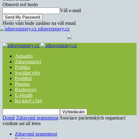
Obnovit své heslo
Váš e-mail
Heslo vám bude zasláno na váš email
zdravezpravy.cz
Aktuality
Zdravotnictví
Politika
Sociální věci
Pojištění
Pharma
Rozhovory
E-Health
Ke kávě i čaji
Domů
Zdravotní gramotnost
Asociace pacientských organizací
vznikne asi už letos
Zdravotní gramotnost