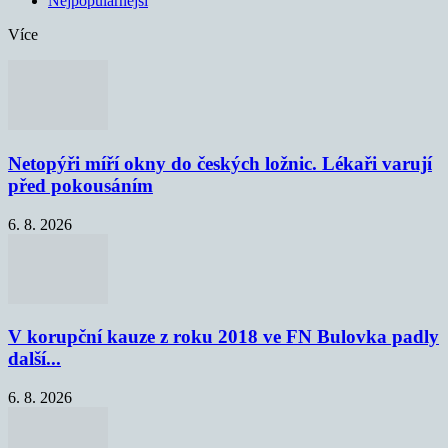
Nejpopulárnější
Více
Netopýři míří okny do českých ložnic. Lékaři varují
před pokousáním
6. 8. 2026
V korupční kauze z roku 2018 ve FN Bulovka padly
další...
6. 8. 2026