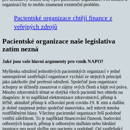
organizací by to mohlo znamenat existenční problém.
Pacientské organizace chtějí finance z
veřejných zdrojů
Pacientské organizace naše legislativa
zatím nezná
Jaké jsou vaše hlavní argumenty pro vznik NAPO?
Myšlenka sdružení jednotlivých pacientských organizací v jedné
samosprávné zastřešující organizace vychází ze stejných principů
jako jakékoliv jiné profesní sdružení. Společně jsou organizace
schopny se účinněji zasazovat o zájmy svých členů a hájit svá práva.
Mnoho zdravotních témat se dotýká všech pacientů bez ohledu na
diagnózu: Je to například elektronizace zdravotnictví, přístup k
léčbě, aktuálně přístup k očkování proti covidu-19. K nim a dalším
je dobré zaujmout jedno společné stanovisko, než mluvit mnoha
roztříštěnými hlasy. Všechny pacientské organizace řeší podobné
vnitřní záležitosti. To je například financování činnosti, budování
odborných kapacit, přístup k odborným službám nebo hledání
inspirace pro nové služby pro pacienty a podobně. Od zastřešující