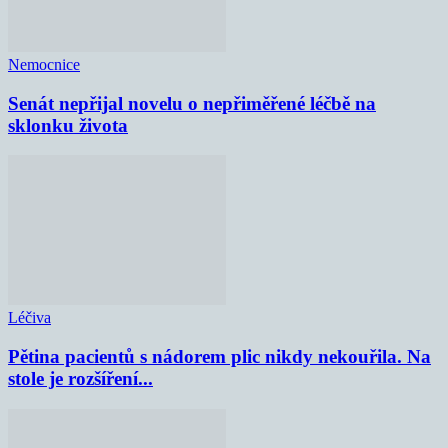
Nemocnice
Senát nepřijal novelu o nepřiměřené léčbě na
sklonku života
Léčiva
Pětina pacientů s nádorem plic nikdy nekouřila. Na
stole je rozšíření...