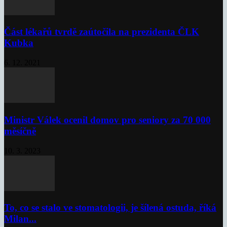
Část lékařů tvrdě zaútočila na prezidenta ČLK
Kubka
6. 12. 2021
Ministr Válek ocenil domov pro seniory za 70 000
měsíčně
10. 3. 2023
To, co se stalo ve stomatologii, je šílená ostuda, říká
Milan...