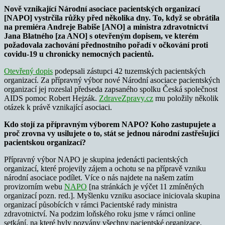
Nově vznikající Národní asociace pacientských organizací
[NAPO] vystrčila růžky před několika dny. To, když se obrátila
na premiéra Andreje Babiše [ANO] a ministra zdravotnictví
Jana Blatného [za ANO] s otevřeným dopisem, ve kterém
požadovala zachování přednostního pořadí v očkování proti
covidu-19 u chronicky nemocných pacientů.
Otevřený dopis
podepsali zástupci 42 tuzemských pacientských
organizací. Za přípravný výbor nové Národní asociace pacientských
organizací jej rozeslal předseda zapsaného spolku Česká společnost
AIDS pomoc Robert Hejzák.
ZdraveZpravy.cz
mu položily několik
otázek k právě vznikající asociaci.
Kdo stojí za přípravným výborem NAPO? Koho zastupujete a
proč zrovna vy usilujete o to, stát se jednou národní zastřešující
pacientskou organizací?
Přípravný výbor NAPO je skupina jedenácti pacientských
organizací, které projevily zájem a ochotu se na přípravě vzniku
národní asociace podílet. Více o nás najdete na našem zatím
provizorním webu
NAPO
[na stránkách je výčet 11 zmíněných
organizací pozn. red.]. Myšlenku vzniku asociace iniciovala skupina
organizací působících v rámci Pacientské rady ministra
zdravotnictví. Na podzim loňského roku jsme v rámci online
setkání, na které byly pozvány všechny pacientské organizace,