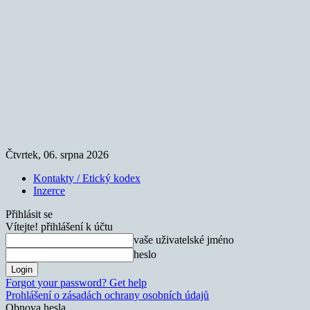
Čtvrtek, 06. srpna 2026
Kontakty / Etický kodex
Inzerce
Přihlásit se
Vítejte! přihlášení k účtu
vaše uživatelské jméno
heslo
Forgot your password? Get help
Prohlášení o zásadách ochrany osobních údajů
Obnova hesla