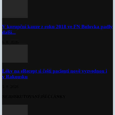
V korupční kauze z roku 2018 ve FN Bulovka padly
další...
6. 8. 2026
Léky na eRecept si čeští pacienti nově vyzvednou i
v Rakousku
5. 8. 2026
NEJDISKUTOVANĚJŠÍ ČLÁNKY