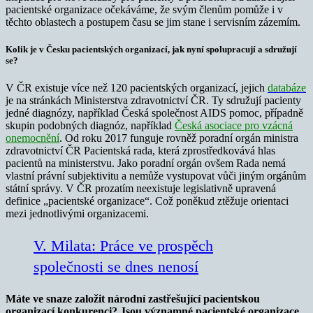
pacientské organizace očekáváme, že svým členům pomůže i v
těchto oblastech a postupem času se jim stane i servisním zázemím.
Kolik je v Česku pacientských organizací, jak nyní spolupracují a sdružují
se?
V ČR existuje více než 120 pacientských organizací, jejich
databáze
je na stránkách Ministerstva zdravotnictví ČR. Ty sdružují pacienty
jedné diagnózy, například Česká společnost AIDS pomoc, případně
skupin podobných diagnóz, například
Česká asociace pro vzácná
onemocnění
. Od roku 2017 funguje rovněž poradní orgán ministra
zdravotnictví ČR Pacientská rada, která zprostředkovává hlas
pacientů na ministerstvu. Jako poradní orgán ovšem Rada nemá
vlastní právní subjektivitu a nemůže vystupovat vůči jiným orgánům
státní správy. V ČR prozatím neexistuje legislativně upravená
definice „pacientské organizace“. Což poněkud ztěžuje orientaci
mezi jednotlivými organizacemi.
V. Milata: Práce ve prospěch
společnosti se dnes nenosí
Máte ve snaze založit národní zastřešující pacientskou
organizací konkurenci? Jsou významné pacientské organizace,