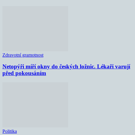
Zdravotní gramotnost
Netopýři míří okny do českých ložnic. Lékaři varují
před pokousáním
Politika