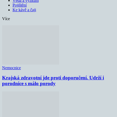
Věda a výzkum
Pojištění
Ke kávě a čaji
Více
Nemocnice
Krajská zdravotní jde proti doporučení. Udrží i
porodnice s málo porody