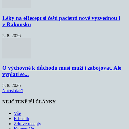
Léky na eRecept si čeští pacienti nově vyzvednou i
v Rakousku
5. 8. 2026
O výchovné k důchodu musí muži i zabojovat. Ale
vyplatí se...
5. 8. 2026
Načíst další
NEJČTENĚJŠÍ ČLÁNKY
Vše
E-health
Zdravé recepty
Komentáře