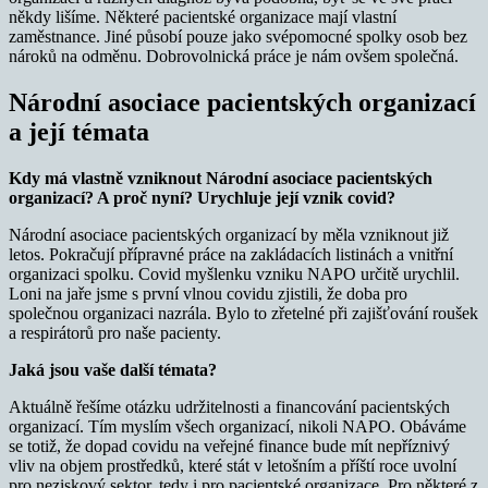
někdy lišíme. Některé pacientské organizace mají vlastní
zaměstnance. Jiné působí pouze jako svépomocné spolky osob bez
nároků na odměnu. Dobrovolnická práce je nám ovšem společná.
Národní asociace pacientských organizací
a její témata
Kdy má vlastně vzniknout Národní asociace pacientských
organizací? A proč nyní? Urychluje její vznik covid?
Národní asociace pacientských organizací by měla vzniknout již
letos. Pokračují přípravné práce na zakládacích listinách a vnitřní
organizaci spolku. Covid myšlenku vzniku NAPO určitě urychlil.
Loni na jaře jsme s první vlnou covidu zjistili, že doba pro
společnou organizaci nazrála. Bylo to zřetelné při zajišťování roušek
a respirátorů pro naše pacienty.
Jaká jsou vaše další témata?
Aktuálně řešíme otázku udržitelnosti a financování pacientských
organizací. Tím myslím všech organizací, nikoli NAPO. Obáváme
se totiž, že dopad covidu na veřejné finance bude mít nepříznivý
vliv na objem prostředků, které stát v letošním a příští roce uvolní
pro neziskový sektor, tedy i pro pacientské organizace. Pro některé z