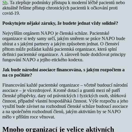
Sb
. Ta zlepšuje podmínky přístupu k moderní léčbě pacientů nebo
aktuálně řešíme přístup chronických pacientů k očkování proti
covid-19.
Poskytujete nějaké záruky, že budete jednat vždy solidně?
Nejvyšším orgánem NAPO je členská schůze. Pacientské
organizace si tedy samy určí, jakým směrem se práce NAPO bude
ubírat a s jakými partnery a jakým způsobem jednat. O členství
přitom může požádat každá pacientská organizace, která splní
definici pacientské organizace. A zároveň bude dodržovat principy
fungování NAPO a jejího etického kodexu.
Jak bude národní asociace financována, s jakým rozpočtem a
na co počítáte?
Financování každé pacientské organizace – včetně budoucí národní
asociace – je vícezdrojové. Kromě dotací a grantů mezi ně patří
členské příspěvky, dary od právnických i fyzických osob, sbírková
činnost, případně vlastní hospodářská činnost. Výše rozpočtu a jeho
využití bude záviset na rozhodnutí členské schůze budoucí asociace
a na společném rozhodnutí členů, jakým aktivitám by se NAPO
mělo v příštím roce věnovat.
Mnoho organizací je velice aktivních