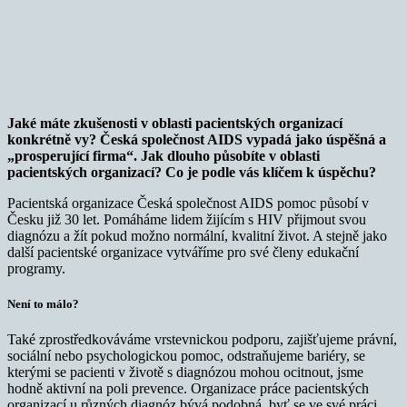
Jaké máte zkušenosti v oblasti pacientských organizací
konkrétně vy?
Česká společnost AIDS vypadá jako úspěšná a
„prosperující firma“. Jak dlouho působíte v oblasti
pacientských organizací? Co je podle vás klíčem k úspěchu?
Pacientská organizace Česká společnost AIDS pomoc působí v
Česku již 30 let. Pomáháme lidem žijícím s HIV přijmout svou
diagnózu a žít pokud možno normální, kvalitní život. A stejně jako
další pacientské organizace vytváříme pro své členy edukační
programy.
Není to málo?
Také zprostředkováváme vrstevnickou podporu, zajišťujeme právní,
sociální nebo psychologickou pomoc, odstraňujeme bariéry, se
kterými se pacienti v životě s diagnózou mohou ocitnout, jsme
hodně aktivní na poli prevence. Organizace práce pacientských
organizací u různých diagnóz bývá podobná, byť se ve své práci