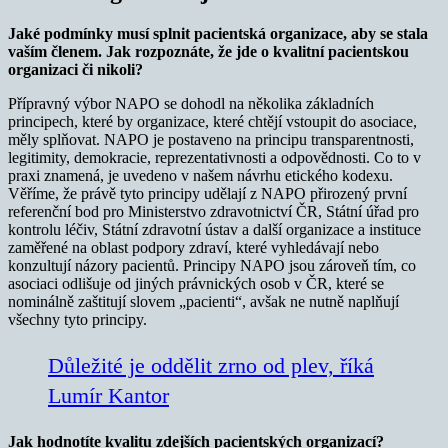
Jaké podmínky musí splnit pacientská organizace, aby se stala
vaším členem. Jak rozpoznáte, že jde o kvalitní pacientskou
organizaci či nikoli?
Přípravný výbor NAPO se dohodl na několika základních
principech, které by organizace, které chtějí vstoupit do asociace,
měly splňovat. NAPO je postaveno na principu transparentnosti,
legitimity, demokracie, reprezentativnosti a odpovědnosti. Co to v
praxi znamená, je uvedeno v našem návrhu etického kodexu.
Věříme, že právě tyto principy udělají z NAPO přirozený první
referenční bod pro Ministerstvo zdravotnictví ČR, Státní úřad pro
kontrolu léčiv, Státní zdravotní ústav a další organizace a instituce
zaměřené na oblast podpory zdraví, které vyhledávají nebo
konzultují názory pacientů. Principy NAPO jsou zároveň tím, co
asociaci odlišuje od jiných právnických osob v ČR, které se
nominálně zaštitují slovem „pacienti“, avšak ne nutně naplňují
všechny tyto principy.
Důležité je oddělit zrno od plev, říká
Lumír Kantor
Jak hodnotíte kvalitu zdejších pacientských organizací?