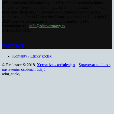
péče a zdravého životního stylu s přesahem do sociální politiky.
Provozovatelem serveru je Copywrite Company s.r.o. Publikování
nebo další šíření obsahu serveru www.zdravezpravy.cz je bez
souhlasu společnosti Copywrite Company zakázáno. Copyright [c]
2020 Copywrite Company s.r.o. / Copyright [c] ČTK.
Kontaktujte nás:
info@zdravezpravy.cz
SLEDUJTE NÁS
INZERCE
Kontakty / Etický kodex
© Realizace © 2018,
Xcreative - webdesign
. |
Spravovat souhlas s
nastavením osobních údajů
.
adm_sticky