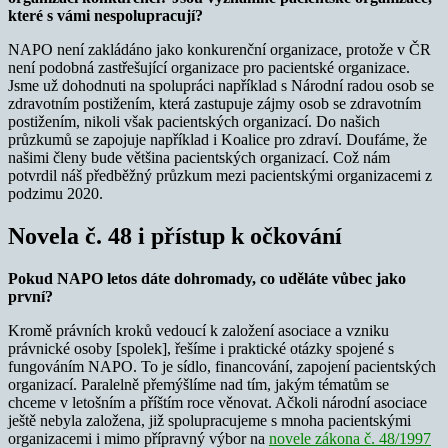
které s vámi nespolupracují?
NAPO není zakládáno jako konkurenční organizace, protože v ČR
není podobná zastřešující organizace pro pacientské organizace.
Jsme už dohodnuti na spolupráci například s Národní radou osob se
zdravotním postižením, která zastupuje zájmy osob se zdravotním
postižením, nikoli však pacientských organizací. Do našich
průzkumů se zapojuje například i Koalice pro zdraví. Doufáme, že
našimi členy bude většina pacientských organizací. Což nám
potvrdil náš předběžný průzkum mezi pacientskými organizacemi z
podzimu 2020.
Novela č. 48 i přístup k očkování
Pokud NAPO letos dáte dohromady, co uděláte vůbec jako
první?
Kromě právních kroků vedoucí k založení asociace a vzniku
právnické osoby [spolek], řešíme i praktické otázky spojené s
fungováním NAPO. To je sídlo, financování, zapojení pacientských
organizací. Paralelně přemýšlíme nad tím, jakým tématům se
chceme v letošním a příštím roce věnovat. Ačkoli národní asociace
ještě nebyla založena, již spolupracujeme s mnoha pacientskými
organizacemi i mimo přípravný výbor na
novele zákona č. 48/1997