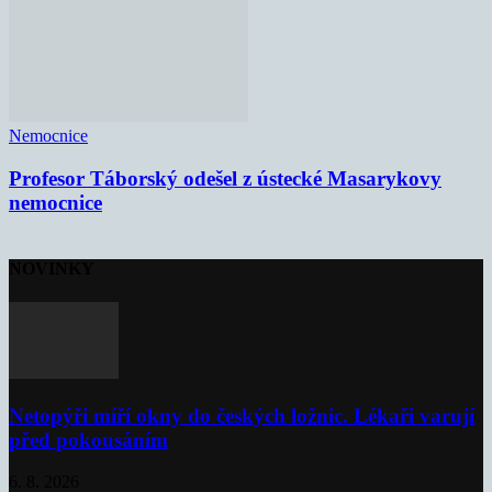
Nemocnice
Profesor Táborský odešel z ústecké Masarykovy
nemocnice
NOVINKY
Netopýři míří okny do českých ložnic. Lékaři varují
před pokousáním
6. 8. 2026