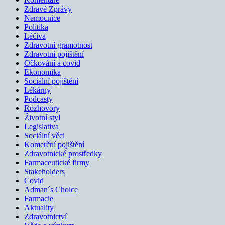
Zdravé Zprávy
Nemocnice
Politika
Léčiva
Zdravotní gramotnost
Zdravotní pojištění
Očkování a covid
Ekonomika
Sociální pojištění
Lékárny
Podcasty
Rozhovory
Životní styl
Legislativa
Sociální věci
Komerční pojištění
Zdravotnické prostředky
Farmaceutické firmy
Stakeholders
Covid
Adman´s Choice
Farmacie
Aktuality
Zdravotnictví