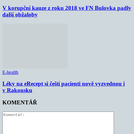
V korupční kauze z roku 2018 ve FN Bulovka padly
další obžaloby
E-health
Léky na eRecept si čeští pacienti nově vyzvednou i
v Rakousku
KOMENTÁŘ