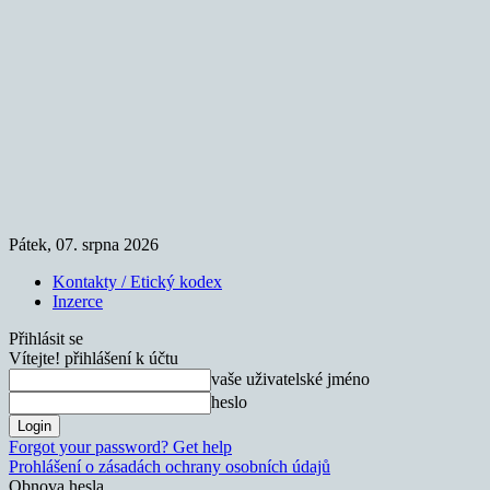
Pátek, 07. srpna 2026
Kontakty / Etický kodex
Inzerce
Přihlásit se
Vítejte! přihlášení k účtu
vaše uživatelské jméno
heslo
Forgot your password? Get help
Prohlášení o zásadách ochrany osobních údajů
Obnova hesla