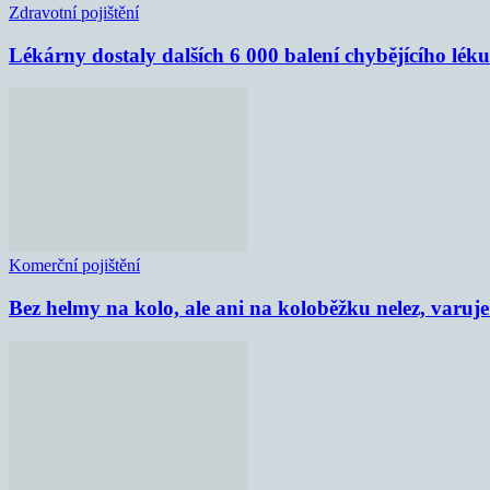
Zdravotní pojištění
Lékárny dostaly dalších 6 000 balení chybějícího lék
Komerční pojištění
Bez helmy na kolo, ale ani na koloběžku nelez, varu