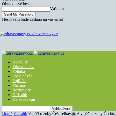
Obnovit své heslo
Váš e-mail
Heslo vám bude zasláno na váš email
zdravezpravy.cz
Aktuality
Zdravotnictví
Politika
Sociální věci
Pojištění
Pharma
Rozhovory
E-Health
Ke kávě i čaji
Domů
E-health
V péči o zuby Češi selhávají. A v péči o zuby Čechů..