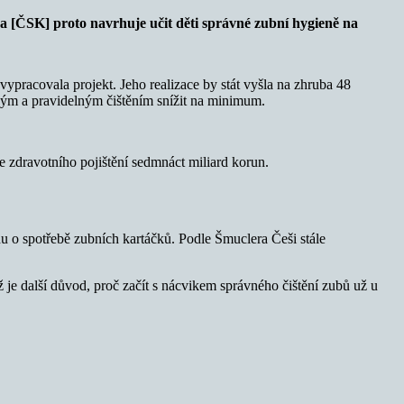
ra [ČSK] proto navrhuje učit děti správné zubní hygieně na
vypracovala projekt. Jeho realizace by stát vyšla na zhruba 48
vným a pravidelným čištěním snížit na minimum.
e zdravotního pojištění sedmnáct miliard korun.
adu o spotřebě zubních kartáčků. Podle Šmuclera Češi stále
ž je další důvod, proč začít s nácvikem správného čištění zubů už u