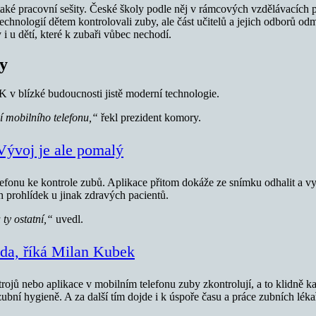
aké pracovní sešity. České školy podle něj v rámcových vzdělávacích
echnologií dětem kontrolovali zuby, ale část učitelů a jejich odborů odm
i u dětí, které k zubaři vůbec nechodí.
y
K v blízké budoucnosti jistě moderní technologie.
 mobilního telefonu,“
řekl prezident komory.
Vývoj je ale pomalý
efonu ke kontrole zubů. Aplikace přitom dokáže ze snímku odhalit a vy
ch prohlídek u jinak zdravých pacientů.
 ty ostatní,“
uvedl.
tuda, říká Milan Kubek
ojů nebo aplikace v mobilním telefonu zuby zkontrolují, a to klidně každý
zubní hygieně. A za další tím dojde i k úspoře času a práce zubních l