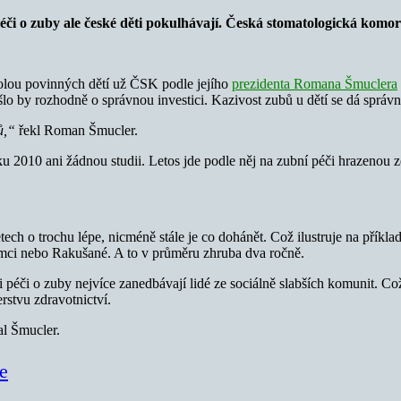
péči o zuby ale české děti pokulhávají. Česká stomatologická komo
olou povinných dětí už ČSK podle jejího
prezidenta Romana Šmuclera
šlo by rozhodně o správnou investici. Kazivost zubů u dětí se dá sprá
ů,“
řekl Roman Šmucler.
u 2010 ani žádnou studii. Letos jde podle něj na zubní péči hrazenou z
tech o trochu lépe, nicméně stále je co dohánět. Což ilustruje na příkl
ěmci nebo Rakušané. A to v průměru zhruba dva ročně.
i péči o zuby nejvíce zanedbávají lidé ze sociálně slabších komunit. Co
rstvu zdravotnictví.
l Šmucler.
e