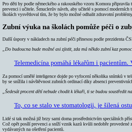
Pro děti by podle německého a rakouského vzoru Komora připravila t
prevenci i učitele. Šmuclerův návrh, aby učitelé s pomocí moderních t
školách vysvětloval tím, že by bylo možné odhalit zdravotní problémy 
Zubní výuka na školách pomůže péči o zub
Další úspory v nákladech na zubní péči přinesou podle prezidenta ČS
„Do budoucna bude možné asi zjistit, zda má někdo zubní kaz pomocí
Telemedicína pomáhá lékařům i pacientům. 
Za pomocí umělé inteligence dojde po vyfocení několika snímků v tel
by se snížila i návštěvnost zubních ordinací díky absenci preventivní
„Šedesát procent dětí nebude chodit k lékaři, ti se budou soustředit na
To, co se stalo ve stomatologii, je šílená os
Lidé si tak možná již brzy sami doma prostřednictvím speciálních přístr
Což opět posílí prevenci a sníží vznik kazů kvůli nedobře provedené 
vydávaných na ošetření pacientů.