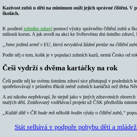
Kazivost zubů u dětí na minimum sníží jejich správné čištění. V 
školách.
K posílení
zubního zdraví
pomocí výuky správného čištění zubů u šk
milionů korun. A jak uvedl na akci ke Světovému dni ústního zdraví, 
„Jsme jediná země v EU, která nevydává žádné peníze na čištění zub
Podle něj o tom, kolik je v populaci zubních kazů, nemá Česko od rok
Češi vydrží s dvěma kartáčky na rok
Češi podle něj ke svému ústnímu zdraví sice přistupují v posledních le
spotřebovávají v průměru třikrát méně zubních kartáčků než třeba N
A asi nikoho nepřekvapí, že stejně jako v jiných zdravotních oborech 
malých dětí. Zmiňovaný vzdělávací projekt už ČSK předložila ministe
„Každé dítě v ČR bude mít několik hodin výuky o čištění zubů,“
popsa
Stát selhává v podpoře pohybu dětí a mládež