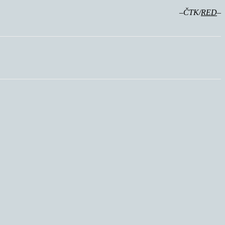
–ČTK/
RED
–