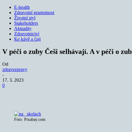
E-health
Zdravotní gramotnost
Životní styl
Stakeholders
Aktuality
Zdravotnictví
Ke kávě a čaji
V péči o zuby Češi selhávají. A v péči o zub
Od
zdravezpravy
-
17. 3. 2023
0
Sdílet
Foto: Pixabay.com