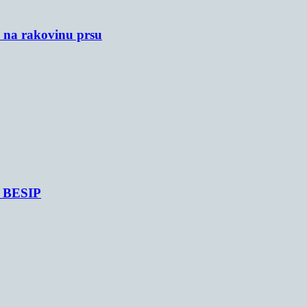
u na rakovinu prsu
je BESIP