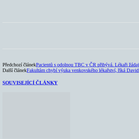
Sdílet
Předchozí článek
Pacientů s odolnou TBC v ČR přibývá. Lékaři žádaj
Další článek
Fakultám chybí výuka venkovského lékařství, říká David
SOUVISEJÍCÍ ČLÁNKY