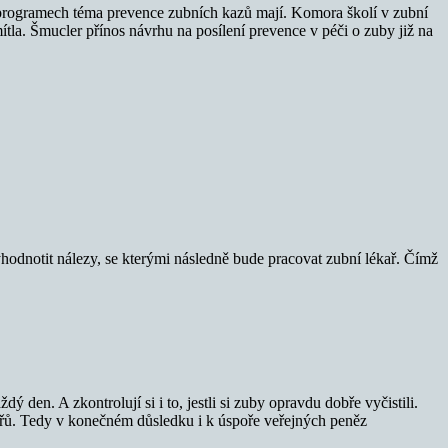
 programech téma prevence zubních kazů mají. Komora školí v zubní
ítla. Šmucler přínos návrhu na posílení prevence v péči o zuby již na
hodnotit nálezy, se kterými následně bude pracovat zubní lékař. Čímž
 den. A zkontrolují si i to, jestli si zuby opravdu dobře vyčistili.
ékařů. Tedy v konečném důsledku i k úspoře veřejných peněz