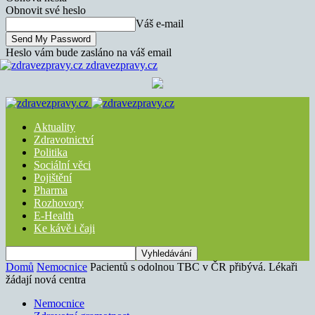
Obnovit své heslo
Váš e-mail
Heslo vám bude zasláno na váš email
zdravezpravy.cz
Aktuality
Zdravotnictví
Politika
Sociální věci
Pojištění
Pharma
Rozhovory
E-Health
Ke kávě i čaji
Domů
Nemocnice
Pacientů s odolnou TBC v ČR přibývá. Lékaři
žádají nová centra
Nemocnice