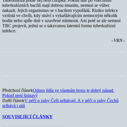
Tuberkulóza podle něj není chřipka. Pokud lidé po vdechnutí
tuberkulózních bacilů mají dobrou imunitu, nemusí se vůbec
nakazit. Jejich organismus se s bacilem vypořádá. Riziko infekce
vzrůstá ve chvíli, kdy stráví s vykašlávajícím nemocným několik
hodin nebo spíše dnů v uzavřené místnosti. Ani poté se ale nemusí
TBC projevit, jedná se o takzvanou latentní formu tuberkulózní
infekce.
–VRN–
Předchozí článek
Odnos jídla ve vlastním boxu je dobrý nápad.
Pokud není špinavý
Další článek
V péči o zuby Češi selhávají. A v péči o zuby Čechů
selhává i stát
SOUVISEJÍCÍ ČLÁNKY