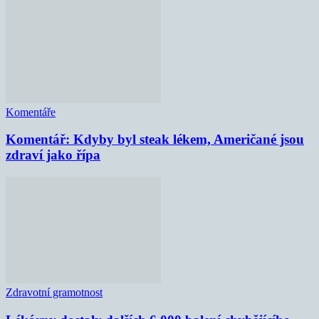
Komentáře
Komentář: Kdyby byl steak lékem, Američané jsou
zdraví jako řípa
Zdravotní gramotnost