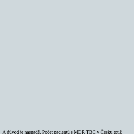
A důvod je nasnadě. Počet pacientů s MDR TBC v Česku totiž