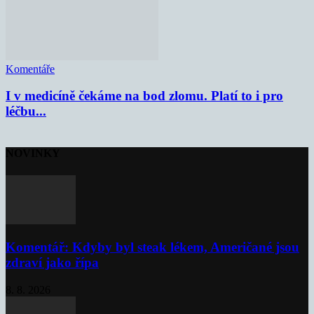
Komentáře
I v medicíně čekáme na bod zlomu. Platí to i pro
léčbu...
NOVINKY
Komentář: Kdyby byl steak lékem, Američané jsou
zdraví jako řípa
8. 8. 2026