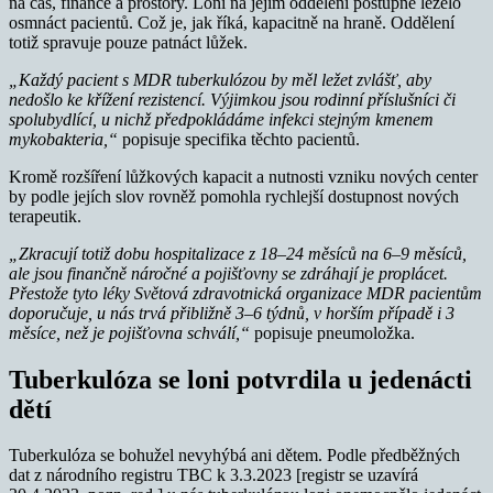
na čas, finance a prostory. Loni na jejím oddělení postupně leželo
osmnáct pacientů. Což je, jak říká, kapacitně na hraně. Oddělení
totiž spravuje pouze patnáct lůžek.
„Každý pacient s MDR tuberkulózou by měl ležet zvlášť, aby
nedošlo ke křížení rezistencí. Výjimkou jsou rodinní příslušníci či
spolubydlící, u nichž předpokládáme infekci stejným kmenem
mykobakteria,“
popisuje specifika těchto pacientů.
Kromě rozšíření lůžkových kapacit a nutnosti vzniku nových center
by podle jejích slov rovněž pomohla rychlejší dostupnost nových
terapeutik.
„Zkracují totiž dobu hospitalizace z 18–24 měsíců na 6–9 měsíců,
ale jsou finančně náročné a pojišťovny se zdráhají je proplácet.
Přestože tyto léky Světová zdravotnická organizace MDR pacientům
doporučuje, u nás trvá přibližně 3–6 týdnů, v horším případě i 3
měsíce, než je pojišťovna schválí,“
popisuje pneumoložka.
Tuberkulóza se loni potvrdila u jedenácti
dětí
Tuberkulóza se bohužel nevyhýbá ani dětem. Podle předběžných
dat z národního registru TBC k 3.3.2023 [registr se uzavírá