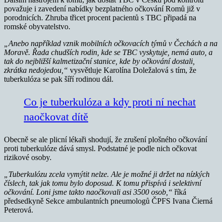
považuje i zavedení nabídky bezplatného očkování Romů již v
porodnicích. Zhruba třicet procent pacientů s TBC připadá na
romské obyvatelstvo.
„Anebo například vznik mobilních očkovacích týmů v Čechách a na
Moravě. Řada chudších rodin, kde se TBC vyskytuje, nemá auto, a
tak do nejbližší kalmetizační stanice, kde by očkování dostali,
zkrátka nedojedou,“
vysvětluje Karolína Doležalová s tím, že
tuberkulóza se pak šíří rodinou dál.
Co je tuberkulóza a kdy proti ní nechat
naočkovat dítě
Obecně se ale plicní lékaři shodují, že zrušení plošného očkování
proti tuberkulóze dává smysl. Podstatné je podle nich očkovat
rizikové osoby.
„Tuberkulózu zcela vymýtit nelze. Ale je možné ji držet na nízkých
číslech, tak jak tomu bylo doposud. K tomu přispívá i selektivní
očkování. Loni jsme takto naočkovali asi 3500 osob,“
říká
předsedkyně Sekce ambulantních pneumologů ČPFS Ivana Čierná
Peterová.