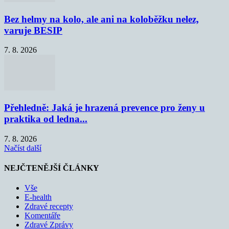
Bez helmy na kolo, ale ani na koloběžku nelez,
varuje BESIP
7. 8. 2026
Přehledně: Jaká je hrazená prevence pro ženy u
praktika od ledna...
7. 8. 2026
Načíst další
NEJČTENĚJŠÍ ČLÁNKY
Vše
E-health
Zdravé recepty
Komentáře
Zdravé Zprávy