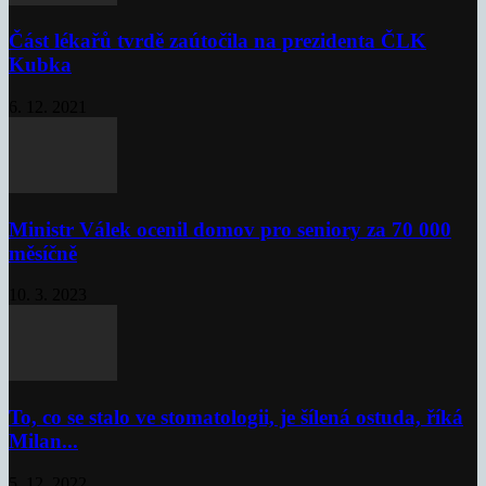
Část lékařů tvrdě zaútočila na prezidenta ČLK
Kubka
6. 12. 2021
Ministr Válek ocenil domov pro seniory za 70 000
měsíčně
10. 3. 2023
To, co se stalo ve stomatologii, je šílená ostuda, říká
Milan...
5. 12. 2022