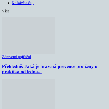
Ke kávě a čaji
Více
Zdravotní pojištění
Přehledně: Jaká je hrazená prevence pro ženy u
praktika od ledna...