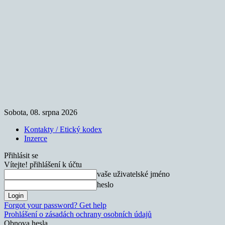
Sobota, 08. srpna 2026
Kontakty / Etický kodex
Inzerce
Přihlásit se
Vítejte! přihlášení k účtu
vaše uživatelské jméno
heslo
Forgot your password? Get help
Prohlášení o zásadách ochrany osobních údajů
Obnova hesla