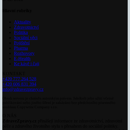
Hlavní rubriky
Aktuality
Zdravotnictví
Politika
Sociální věci
Pojištění
Pharma
Rozhovory
E-Health
Ke kávě i čaji
KONTAKT
+420 777 264 528
+420 606 831 394
info@zdravezpravy.cz
Obsah serveru je chráněn autorským právem. Jakékoli jeho užití včetně
publikování nebo jiného šíření je zakázáno bez předchozího písemného
souhlasu Copywrite Company s.r.o.
O NÁS
ZdraveZpravy.cz
přinášejí informace ze zdravotnictví, zdravotní
péče a zdravého životního stylu s přesahem do sociální politiky.