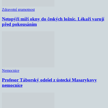
Zdravotní gramotnost
Netopýři míří okny do českých ložnic. Lékaři varují
před pokousáním
Nemocnice
Profesor Táborský odešel z ústecké Masarykovy
nemocnice