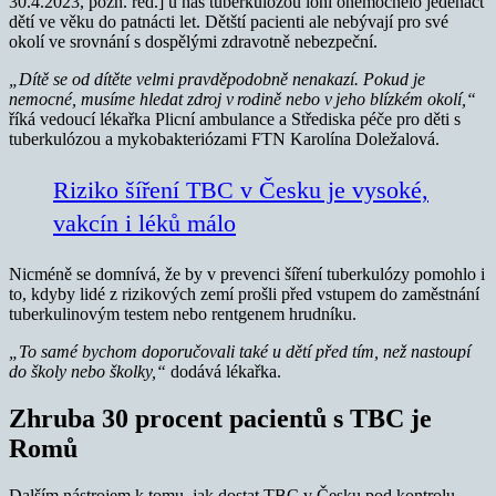
30.4.2023, pozn. red.] u nás tuberkulózou loni onemocnělo jedenáct
dětí ve věku do patnácti let. Dětští pacienti ale nebývají pro své
okolí ve srovnání s dospělými zdravotně nebezpeční.
„Dítě se od dítěte velmi pravděpodobně nenakazí. Pokud je
nemocné, musíme hledat zdroj v rodině nebo v jeho blízkém okolí,“
říká vedoucí lékařka Plicní ambulance a Střediska péče pro děti s
tuberkulózou a mykobakteriózami FTN Karolína Doležalová.
Riziko šíření TBC v Česku je vysoké,
vakcín i léků málo
Nicméně se domnívá, že by v prevenci šíření tuberkulózy pomohlo i
to, kdyby lidé z rizikových zemí prošli před vstupem do zaměstnání
tuberkulinovým testem nebo rentgenem hrudníku.
„To samé bychom doporučovali také u dětí před tím, než nastoupí
do školy nebo školky,“
dodává lékařka.
Zhruba 30 procent pacientů s TBC je
Romů
Dalším nástrojem k tomu, jak dostat TBC v Česku pod kontrolu