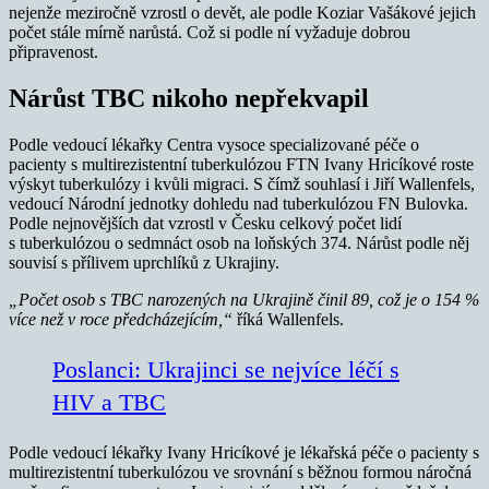
nejenže meziročně vzrostl o devět, ale podle Koziar Vašákové jejich
počet stále mírně narůstá. Což si podle ní vyžaduje dobrou
připravenost.
Nárůst TBC nikoho nepřekvapil
Podle vedoucí lékařky Centra vysoce specializované péče o
pacienty s multirezistentní tuberkulózou FTN Ivany Hricíkové roste
výskyt tuberkulózy i kvůli migraci. S čímž souhlasí i Jiří Wallenfels,
vedoucí Národní jednotky dohledu nad tuberkulózou FN Bulovka.
Podle nejnovějších dat vzrostl v Česku celkový počet lidí
s tuberkulózou o sedmnáct osob na loňských 374. Nárůst podle něj
souvisí s přílivem uprchlíků z Ukrajiny.
„Počet osob s TBC narozených na Ukrajině činil 89, což je o 154 %
více než v roce předcházejícím,“
říká Wallenfels.
Poslanci: Ukrajinci se nejvíce léčí s
HIV a TBC
Podle vedoucí lékařky Ivany Hricíkové je lékařská péče o pacienty s
multirezistentní tuberkulózou ve srovnání s běžnou formou náročná