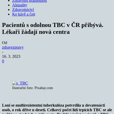
Zdravotní gramotnost
Aktuality
Zdravotnictví
Ke kávě a čaji
Pacientů s odolnou TBC v ČR přibývá.
Lékaři žádají nová centra
Od
zdravezpravy
-
16. 3. 2023
0
Ilustrační foto: Pixabay.com
Loni se multirezistentní tuberkulóza potvrdila u devatenácti
osob, o rok dříve u deseti. Celkový počet lidí trpících TBC se ale