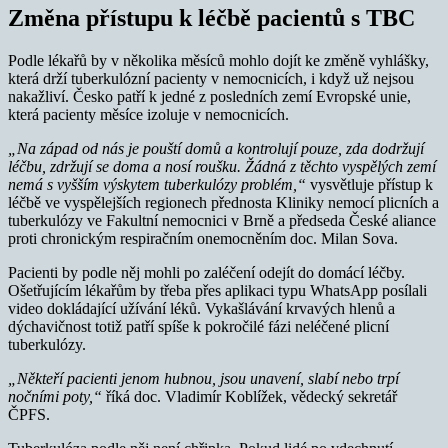
Změna přístupu k léčbě pacientů s TBC
Podle lékařů by v několika měsíců mohlo dojít ke změně vyhlášky,
která drží tuberkulózní pacienty v nemocnicích, i když už nejsou
nakažliví. Česko patří k jedné z posledních zemí Evropské unie,
která pacienty měsíce izoluje v nemocnicích.
„Na západ od nás je pouští domů a kontrolují pouze, zda dodržují
léčbu, zdržují se doma a nosí roušku. Žádná z těchto vyspělých zemí
nemá s vyšším výskytem tuberkulózy problém,“
vysvětluje přístup k
léčbě ve vyspělejších regionech přednosta Kliniky nemocí plicních a
tuberkulózy ve Fakultní nemocnici v Brně a předseda České aliance
proti chronickým respiračním onemocněním doc. Milan Sova.
Pacienti by podle něj mohli po zaléčení odejít do domácí léčby.
Ošetřujícím lékařům by třeba přes aplikaci typu WhatsApp posílali
video dokládající užívání léků. Vykašlávání krvavých hlenů a
dýchavičnost totiž patří spíše k pokročilé fázi neléčené plicní
tuberkulózy.
„Někteří pacienti jenom hubnou, jsou unavení, slabí nebo trpí
nočními poty,“
říká doc. Vladimír Koblížek, vědecký sekretář
ČPFS.