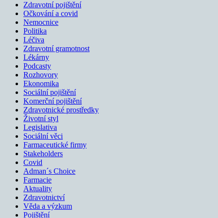
Zdravotní pojištění
Očkování a covid
Nemocnice
Politika
Léčiva
Zdravotní gramotnost
Lékárny
Podcasty
Rozhovory
Ekonomika
Sociální pojištění
Komerční pojištění
Zdravotnické prostředky
Životní styl
Legislativa
Sociální věci
Farmaceutické firmy
Stakeholders
Covid
Adman´s Choice
Farmacie
Aktuality
Zdravotnictví
Věda a výzkum
Pojištění