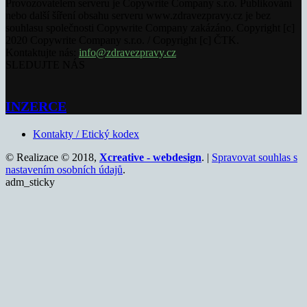
Provozovatelem serveru je Copywrite Company s.r.o. Publikování
nebo další šíření obsahu serveru www.zdravezpravy.cz je bez
souhlasu společnosti Copywrite Company zakázáno. Copyright [c]
2020 Copywrite Company s.r.o. / Copyright [c] ČTK.
Kontaktujte nás:
info@zdravezpravy.cz
SLEDUJTE NÁS
INZERCE
Kontakty / Etický kodex
© Realizace © 2018,
Xcreative - webdesign
. |
Spravovat souhlas s
nastavením osobních údajů
.
adm_sticky