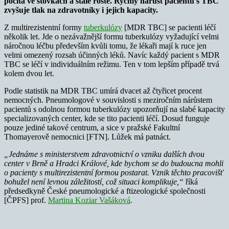
počítá ve stovkách a stále roste.
Rychlý nárůst pacientů s TBC
zvyšuje tlak na zdravotníky i jejich kapacity.
Z multirezistentní formy
tuberkulózy
[MDR TBC] se pacienti léčí
několik let. Jde o nezávažnější formu tuberkulózy vyžadující velmi
náročnou léčbu především kvůli tomu, že lékaři mají k ruce jen
velmi omezený rozsah účinných léků. Navíc každý pacient s MDR
TBC se léčí v individuálním režimu. Ten v tom lepším případě trvá
kolem dvou let.
Podle statistik na MDR TBC umírá dvacet až čtyřicet procent
nemocných. Pneumologové v souvislosti s meziročním nárůstem
pacientů s odolnou formou tuberkulózy upozorňují na slabé kapacity
specializovaných center, kde se tito pacienti léčí. Dosud funguje
pouze jediné takové centrum, a sice v pražské Fakultní
Thomayerově nemocnici [FTN]. Lůžek má patnáct.
„Jednáme s ministerstvem zdravotnictví o vzniku dalších dvou
center v Brně a Hradci Králové, kde bychom se do budoucna mohli
o pacienty s multirezistentní formou postarat. Vznik těchto pracovišť
bohužel není levnou záležitostí, což situaci komplikuje,“
říká
předsedkyně České pneumologické a ftizeologické společnosti
[ČPFS] prof.
Martina Koziar Vašáková
.