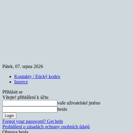
Pátek, 07. srpna 2026
Kontakty / Etický kodex
Inzerce
Přihlásit se
Vítejte! přihlášení k účtu
vaše uživatelské jméno
heslo
Forgot your password? Get help
Prohlášení o zásadách ochrany osobních údajů
Obnova hesla