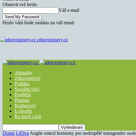
Obnovit své heslo
Váš e-mail
Heslo vám bude zasláno na váš email
zdravezpravy.cz
Aktuality
Zdravotnictví
Politika
Sociální věci
Pojištění
Pharma
Rozhovory
E-Health
Ke kávě i čaji
Domů
Léčiva
Anglie omezí hormony pro nedospělé transgender oso