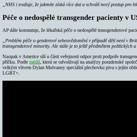
„NHS i zvažuje, že jakmile získá více dat a schválí nový postup pro b
Péče o nedospělé transgender pacienty v 
AP dále konstatuje, že lékařská péče o nedospělé transgenderové pacie
„Problém péče o genderové sebeuvědomění v případě dětí není v Británi
transgenderové minority. Ale stále je to ještě předmětem politických a
Naopak v Americe sílí u části veřejnosti odpor proti podpoře transg
příčku. Podle
médií
, která se odvolávají na analýzy poradenské spole
velkým vlivem Dylan Mulvaney speciální plechovku piva s jejím obliče
LGBT+.