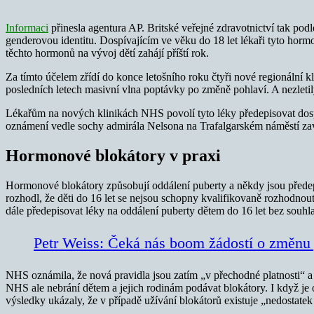
Informaci
přinesla
agentura AP. Britské veřejné zdravotnictví tak podl
genderovou identitu. Dospívajícím ve věku do 18 let lékaři tyto horm
těchto hormonů na vývoj dětí zahájí příští rok.
Za tímto účelem zřídí do konce letošního roku čtyři nové regionální k
posledních letech masivní vlna poptávky po změně pohlaví. A nezletil
Lékařům na nových klinikách NHS povolí tyto léky předepisovat dosp
oznámení vedle sochy admirála Nelsona na Trafalgarském náměstí zav
Hormonové blokátory v praxi
Hormonové blokátory způsobují oddálení puberty a někdy jsou předep
rozhodl, že děti do 16 let se nejsou schopny kvalifikovaně rozhodnou
dále předepisovat léky na oddálení puberty dětem do 16 let bez souhla
Petr Weiss: Čeká nás boom žádostí o změnu
NHS oznámila, že nová pravidla jsou zatím „v přechodné platnosti“ a 
NHS ale nebrání dětem a jejich rodinám podávat blokátory. I když je
výsledky ukázaly, že v případě užívání blokátorů existuje „nedostate