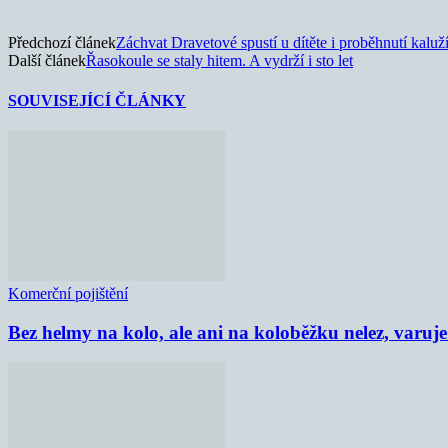
Předchozí článek
Záchvat Dravetové spustí u dítěte i proběhnutí kaluž
Další článek
Řasokoule se staly hitem. A vydrží i sto let
SOUVISEJÍCÍ ČLÁNKY
Komerční pojištění
Bez helmy na kolo, ale ani na koloběžku nelez, varu