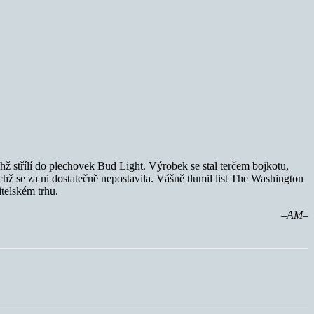
chž střílí do plechovek Bud Light. Výrobek se stal terčem bojkotu,
hž se za ni dostatečně nepostavila. Vášně tlumil list The Washington
telském trhu.
–AM–