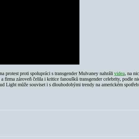
a protest proti spolupráci s transgender Mulvaney nahráli
videa
, na ni
irma zároveň čelila i kritice fanoušků transgender celebrity, podle nic
Bud Light může souviset i s dlouhodobými trendy na americkém spotřebi