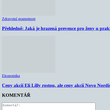
Zdravotní gramotnost
Přehledně: Jaká je hrazená prevence pro ženy u prak
Ekonomika
Ceny akcií Eli Lilly rostou, ale ceny akcií Novo Nordi
KOMENTÁŘ