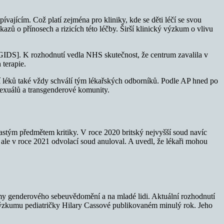
ívajícím. Což platí zejména pro kliniky, kde se děti léčí se svou
zů o přínosech a rizicích této léčby. Širší klinický výzkum o vlivu
GIDS]. K rozhodnutí vedla NHS skutečnost, že centrum zavalila v
 terapie.
 léků také vždy schválí tým lékařských odborníků. Podle AP hned po
sexuálů a transgenderové komunity.
stým předmětem kritiky. V roce 2020 britský nejvyšší soud navíc
 ale v roce 2021 odvolací soud anuloval. A uvedl, že lékaři mohou
lémy genderového sebeuvědomění a na mladé lidi. Aktuální rozhodnutí
 výzkumu pediatričky Hilary Cassové publikovaném minulý rok. Jeho