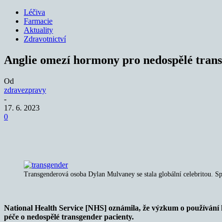
Léčiva
Farmacie
Aktuality
Zdravotnictví
Anglie omezí hormony pro nedospělé tran
Od
zdravezpravy
-
17. 6. 2023
0
Sdílet
Transgenderová osoba Dylan Mulvaney se stala globální celebritou. Spo
National Health Service [NHS] oznámila, že výzkum o používání ho
péče o nedospělé transgender pacienty.