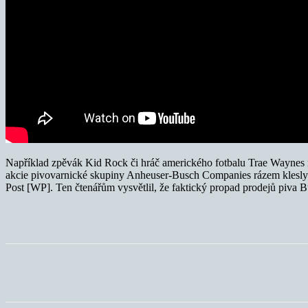
Například zpěvák Kid Rock či hráč amerického fotbalu Trae Waynes n
akcie pivovarnické skupiny Anheuser-Busch Companies rázem klesly a f
Post [WP]. Ten čtenářům vysvětlil, že faktický propad prodejů piva 
Sdílet