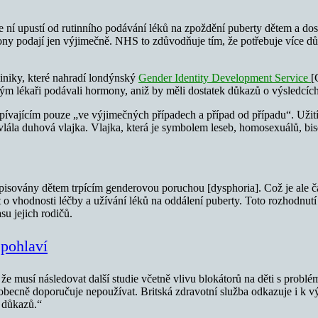
e ní upustí od rutinního podávání léků na zpoždění puberty dětem a dosp
ony podají jen výjimečně. NHS to zdůvodňuje tím, že potřebuje více důka
liniky, které nahradí londýnský
Gender Identity Development Service
[
ým lékaři podávali hormony, aniž by měli dostatek důkazů o výsledcích
ívajícím pouze „ve výjimečných případech a případ od případu“. Užití
lála duhová vlajka. Vlajka, která je symbolem leseb, homosexuálů, bi
isovány dětem trpícím genderovou poruchou [dysphoria]. Což je ale ča
t o vhodnosti léčby a užívání léků na oddálení puberty. Toto rozhodnutí
su jejich rodičů.
 pohlaví
že musí následovat další studie včetně vlivu blokátorů na děti s prob
 obecně doporučuje nepoužívat. Britská zdravotní služba odkazuje i k
k důkazů.“