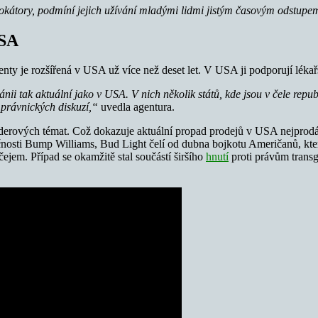
lokátory, podmíní jejich užívání mladými lidmi jistým časovým odstupem
USA
nty je rozšířená v USA už více než deset let. V USA ji podporují lékař
i tak aktuální jako v USA. V nich několik států, kde jsou v čele republ
 právnických diskuzí,“
uvedla agentura.
enderových témat. Což dokazuje aktuální propad prodejů v USA nejprodáv
čnosti Bump Williams, Bud Light čelí od dubna bojkotu Američanů, které
jem. Případ se okamžitě stal součástí širšího
hnutí
proti právům tran