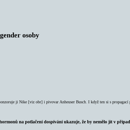
sgender osoby
nzoruje ji Nike [viz obr] i pivovar Anheuser Busch. I když ten si s propagací
rmonů na potlačení dospívání ukazuje, že by nemělo jít v případě d