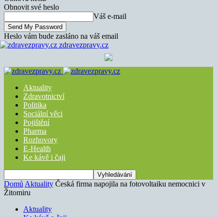
Obnovit své heslo
Váš e-mail
Heslo vám bude zasláno na váš email
zdravezpravy.cz
Aktuality
Zdravotnictví
Politika
Sociální věci
Pojištění
Pharma
Rozhovory
E-Health
Ke kávě i čaji
Domů
Aktuality
Česká firma napojila na fotovoltaiku nemocnici v
Žitomiru
Aktuality