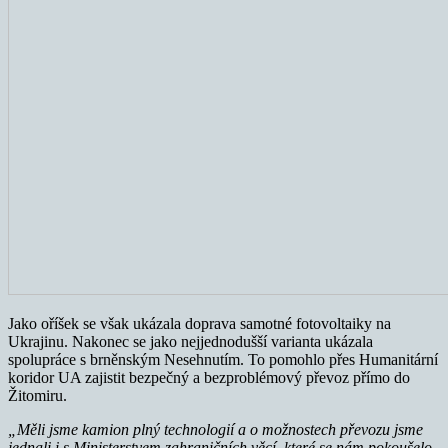
Jako oříšek se však ukázala doprava samotné fotovoltaiky na
Ukrajinu. Nakonec se jako nejjednodušší varianta ukázala
spolupráce s brněnským Nesehnutím. To pomohlo přes Humanitární
koridor UA zajistit bezpečný a bezproblémový převoz přímo do
Žitomiru.
„Měli jsme kamion plný technologií a o možnostech převozu jsme
jednali i s Ministerstvem zahraničních věcí, které se nám pokoušelo