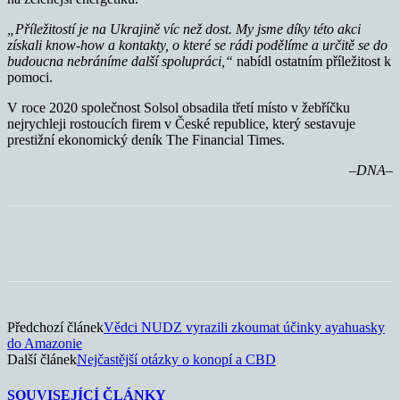
„Příležitostí je na Ukrajině víc než dost. My jsme díky této akci
získali know-how a kontakty, o které se rádi podělíme a určitě se do
budoucna nebráníme další spolupráci,“
nabídl ostatním příležitost k
pomoci.
V roce 2020 společnost Solsol obsadila třetí místo v žebříčku
nejrychleji rostoucích firem v České republice, který sestavuje
prestižní ekonomický deník The Financial Times.
–DNA–
Předchozí článek
Vědci NUDZ vyrazili zkoumat účinky ayahuasky
do Amazonie
Další článek
Nejčastější otázky o konopí a CBD
SOUVISEJÍCÍ ČLÁNKY