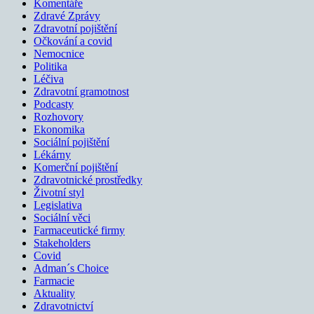
Komentáře
Zdravé Zprávy
Zdravotní pojištění
Očkování a covid
Nemocnice
Politika
Léčiva
Zdravotní gramotnost
Podcasty
Rozhovory
Ekonomika
Sociální pojištění
Lékárny
Komerční pojištění
Zdravotnické prostředky
Životní styl
Legislativa
Sociální věci
Farmaceutické firmy
Stakeholders
Covid
Adman´s Choice
Farmacie
Aktuality
Zdravotnictví