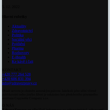
5. 12. 2022
Hlavní rubriky
Aktuality
Zdravotnictví
Politika
Sociální věci
Pojištění
Pharma
Rozhovory
E-Health
Ke kávě i čaji
KONTAKT
+420 777 264 528
+420 606 831 394
info@zdravezpravy.cz
Obsah serveru je chráněn autorským právem. Jakékoli jeho užití včetně
publikování nebo jiného šíření je zakázáno bez předchozího písemného
souhlasu Copywrite Company s.r.o.
O NÁS
ZdraveZpravy.cz
přinášejí informace ze zdravotnictví, zdravotní