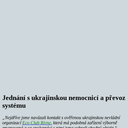
Jednání s ukrajinskou nemocnicí a převoz
systému
„Nejdříve jsme navázali kontakt s ověřenou ukrajinskou nevládní
organizací
Eco Club Rivne
, která má podobná zařízení výborně
zmapovaná a ve spolupráci s nimi jsme vybrali vhodný objekt,“