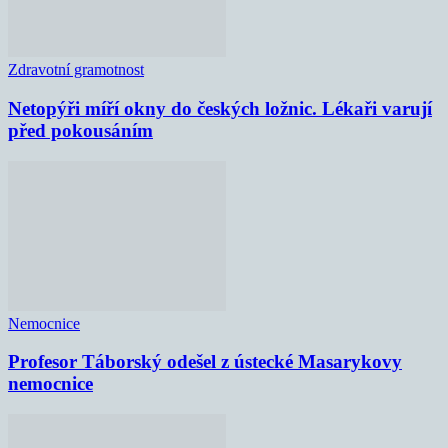
Zdravotní gramotnost
Netopýři míří okny do českých ložnic. Lékaři varují
před pokousáním
Nemocnice
Profesor Táborský odešel z ústecké Masarykovy
nemocnice