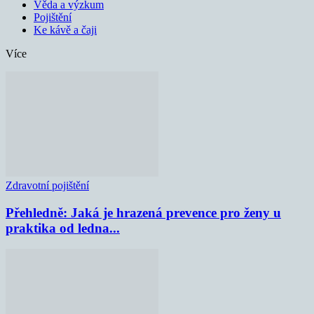
Věda a výzkum
Pojištění
Ke kávě a čaji
Více
Zdravotní pojištění
Přehledně: Jaká je hrazená prevence pro ženy u
praktika od ledna...