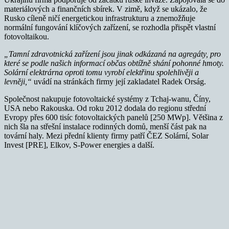
materiálových a finančních sbírek. V zimě, když se ukázalo, že
Rusko cíleně ničí energetickou infrastrukturu a znemožňuje
normální fungování klíčových zařízení, se rozhodla přispět vlastní
fotovoltaikou.
„Tamní zdravotnická zařízení jsou jinak odkázaná na agregáty, pro
které se podle našich informací občas obtížně shání pohonné hmoty.
Solární elektrárna oproti tomu vyrobí elektřinu spolehlivěji a
levněji,“
uvádí na stránkách firmy její zakladatel Radek Orság.
Společnost nakupuje fotovoltaické systémy z Tchaj-wanu, Číny,
USA nebo Rakouska. Od roku 2012 dodala do regionu střední
Evropy přes 600 tisíc fotovoltaických panelů [250 MWp]. Většina z
nich šla na střešní instalace rodinných domů, menší část pak na
tovární haly. Mezi přední klienty firmy patří ČEZ Solární, Solar
Invest [PRE], Elkov, S-Power energies a další.