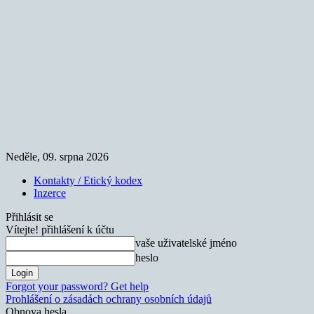
Neděle, 09. srpna 2026
Kontakty / Etický kodex
Inzerce
Přihlásit se
Vítejte! přihlášení k účtu
vaše uživatelské jméno
heslo
Forgot your password? Get help
Prohlášení o zásadách ochrany osobních údajů
Obnova hesla