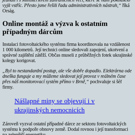
vyjít vstříc. Přesto jsme řešili řadu administrativních nástrah,“
říká
Orság.
Online montáž a výzva k ostatním
případným dárcům
Instalaci fotovoltaického systému firma koordinovala na vzdálenost
1 000 kilometrů. Její technici online sledovali zapojení, ukotvení a
správné zajištění zátěží. Občas museli z průběžných fotek ukrajinské
kolegy korigovat.
„Byl to nestandardní postup, ale vše dobře dopadlo. Elektrárna ode
dneška funguje a my můžeme sledovat její provoz v reálném čase
přes náš monitorovací systém přímo v Brně,“
pochvaluje si šéf
firmy.
Nášlapné miny se objevují i v
ukrajinských nemocnicích
Zároveň vyzval ostatní případné dárce ze sektoru fotovoltaických
systému k podpoře obnovy země. Dodal rovnou i její transformaci
na zelenější energetiku.