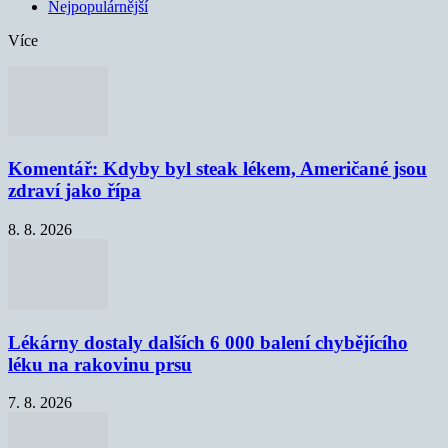
Nejpopulárnější
Více
Komentář: Kdyby byl steak lékem, Američané jsou
zdraví jako řípa
8. 8. 2026
Lékárny dostaly dalších 6 000 balení chybějícího
léku na rakovinu prsu
7. 8. 2026