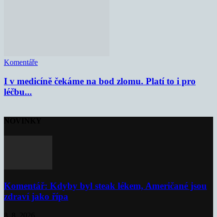
Komentáře
I v medicíně čekáme na bod zlomu. Platí to i pro
léčbu...
NOVINKY
Komentář: Kdyby byl steak lékem, Američané jsou
zdraví jako řípa
8. 8. 2026