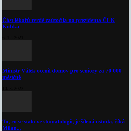
Část lékařů tvrdě zaútočila na prezidenta ČLK
Kubka
6. 12. 2021
Ministr Válek ocenil domov pro seniory za 70 000
měsíčně
10. 3. 2023
To, co se stalo ve stomatologii, je šílená ostuda, říká
Milan...