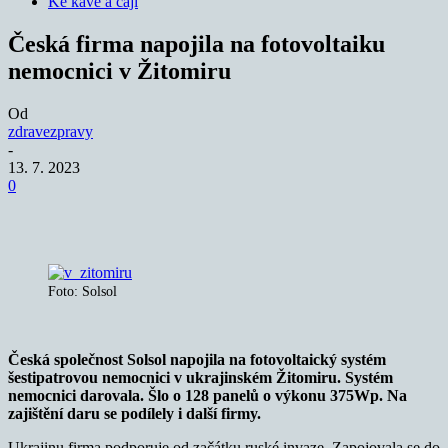
Ke kávě a čaji
Česká firma napojila na fotovoltaiku
nemocnici v Žitomiru
Od
zdravezpravy
-
13. 7. 2023
0
Foto: Solsol
Česká společnost Solsol napojila na fotovoltaický systém
šestipatrovou nemocnici v ukrajinském Žitomiru. Systém
nemocnici darovala. Šlo o 128 panelů o výkonu 375Wp. Na
zajištění daru se podílely i další firmy.
Ukrajinu firma podporuje od začátku ruské invaze. Zapojovala se do