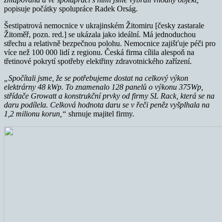
popisuje počátky spolupráce Radek Orság.
Šestipatrová nemocnice v ukrajinském Žitomiru [česky zastarale
Žitoměř, pozn. red.] se ukázala jako ideální. Má jednoduchou
střechu a relativně bezpečnou polohu. Nemocnice zajišťuje péči pro
více než 100 000 lidí z regionu. Česká firma cílila alespoň na
třetinové pokrytí spotřeby elektřiny zdravotnického zařízení.
„Spočítali jsme, že se potřebujeme dostat na celkový výkon
elektrárny 48 kWp. To znamenalo 128 panelů o výkonu 375Wp,
střídače Growatt a konstrukční prvky od firmy SL Rack, která se na
daru podílela. Celková hodnota daru se v řeči peněz vyšplhala na
1,2 milionu korun,“
shrnuje majitel firmy.