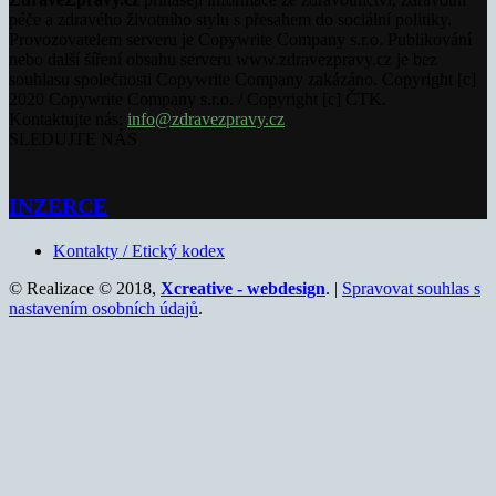
péče a zdravého životního stylu s přesahem do sociální politiky.
Provozovatelem serveru je Copywrite Company s.r.o. Publikování
nebo další šíření obsahu serveru www.zdravezpravy.cz je bez
souhlasu společnosti Copywrite Company zakázáno. Copyright [c]
2020 Copywrite Company s.r.o. / Copyright [c] ČTK.
Kontaktujte nás:
info@zdravezpravy.cz
SLEDUJTE NÁS
INZERCE
Kontakty / Etický kodex
© Realizace © 2018,
Xcreative - webdesign
. |
Spravovat souhlas s
nastavením osobních údajů
.