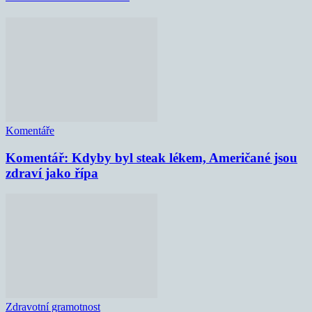
Komentáře
Komentář: Kdyby byl steak lékem, Američané jsou
zdraví jako řípa
Zdravotní gramotnost