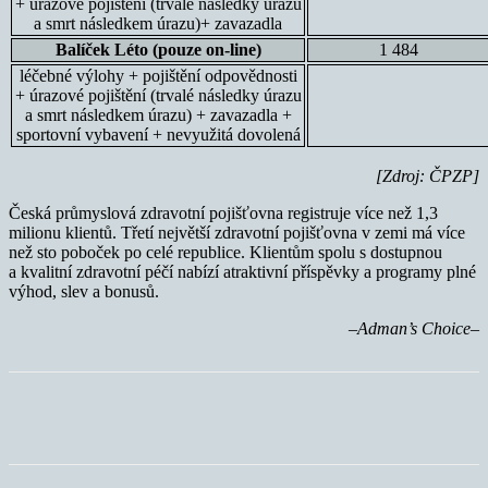
+ úrazové pojištění (trvalé následky úrazu
a smrt následkem úrazu)+ zavazadla
Balíček Léto (pouze on-line)
1 484
léčebné výlohy + pojištění odpovědnosti
+ úrazové pojištění (trvalé následky úrazu
a smrt následkem úrazu) + zavazadla +
sportovní vybavení + nevyužitá dovolená
[Zdroj: ČPZP]
Česká průmyslová zdravotní pojišťovna registruje více než 1,3
milionu klientů. Třetí největší zdravotní pojišťovna v zemi má více
než sto poboček po celé republice. Klientům spolu s dostupnou
a kvalitní zdravotní péčí nabízí atraktivní příspěvky a programy plné
výhod, slev a bonusů.
–Adman’s Choice–