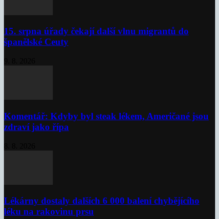
15. srpna úřady čekají další vlnu migrantů do
španělské Ceuty
9. 8. 2026
Komentář: Kdyby byl steak lékem, Američané jsou
zdraví jako řípa
8. 8. 2026
Lékárny dostaly dalších 6 000 balení chybějícího
léku na rakovinu prsu