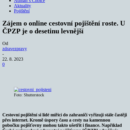
Adman´s Choice
Aktuality
Pojištění
Zájem o online cestovní pojištění roste. U
ČPZP je o desetinu levnější
Od
zdravezpravy
-
22. 8. 2023
0
Foto: Shutterstock
Cestovní pojištění si lidé mířící do zahraničí vyřizují stále častěji
přes internet. Kromě úspory času a cesty na kamennou
pobočku pojišťovny mohou takto ušetřit i finance. Například