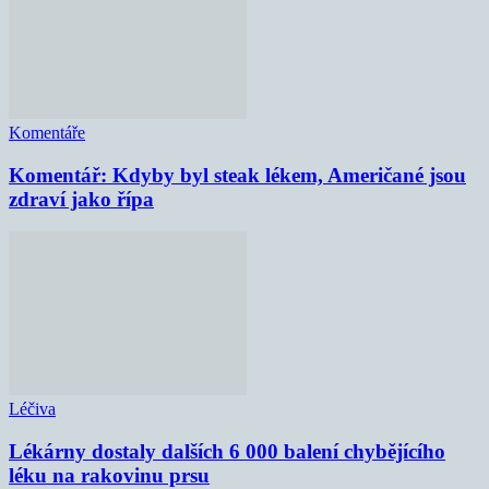
Komentáře
Komentář: Kdyby byl steak lékem, Američané jsou
zdraví jako řípa
Léčiva
Lékárny dostaly dalších 6 000 balení chybějícího
léku na rakovinu prsu