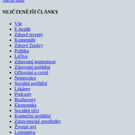
Načíst další
NEJČTENĚJŠÍ ČLÁNKY
Vše
E-health
Zdravé recepty
Komentáře
Zdravé Zprávy
Politika
Léčiva
Zdravotní gramotnost
Zdravotní pojištění
Očkování a covid
Nemocnice
Sociální pojištění
Lékárny
Podcasty
Rozhovory
Ekonomika
Sociální věci
Komerční pojištění
Zdravotnické prostředky
Životní styl
Legislativa