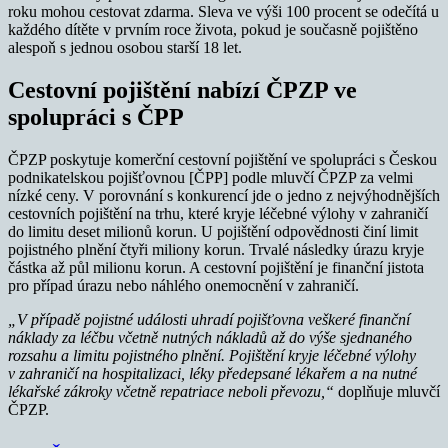
roku mohou cestovat zdarma. Sleva ve výši 100 procent se odečítá u
každého dítěte v prvním roce života, pokud je současně pojištěno
alespoň s jednou osobou starší 18 let.
Cestovní pojištění nabízí ČPZP ve
spolupráci s ČPP
ČPZP poskytuje komerční cestovní pojištění ve spolupráci s Českou
podnikatelskou pojišťovnou [ČPP] podle mluvčí ČPZP za velmi
nízké ceny. V porovnání s konkurencí jde o jedno z nejvýhodnějších
cestovních pojištění na trhu, které kryje léčebné výlohy v zahraničí
do limitu deset milionů korun. U pojištění odpovědnosti činí limit
pojistného plnění čtyři miliony korun. Trvalé následky úrazu kryje
částka až půl milionu korun. A cestovní pojištění je finanční jistota
pro případ úrazu nebo náhlého onemocnění v zahraničí.
„V případě pojistné události uhradí pojišťovna veškeré finanční
náklady za léčbu včetně nutných nákladů až do výše sjednaného
rozsahu a limitu pojistného plnění. Pojištění kryje léčebné výlohy
v zahraničí na hospitalizaci, léky předepsané lékařem a na nutné
lékařské zákroky včetně repatriace neboli převozu,“
doplňuje mluvčí
ČPZP.