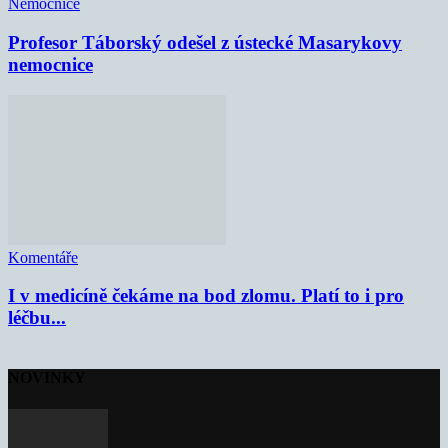
Nemocnice
Profesor Táborský odešel z ústecké Masarykovy
nemocnice
Komentáře
I v medicíně čekáme na bod zlomu. Platí to i pro
léčbu...
NOVINKY