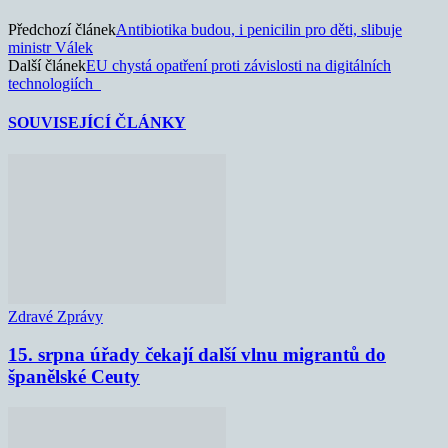
Předchozí článek
Antibiotika budou, i penicilin pro děti, slibuje
ministr Válek
Další článek
EU chystá opatření proti závislosti na digitálních
technologiích
SOUVISEJÍCÍ ČLÁNKY
Zdravé Zprávy
15. srpna úřady čekají další vlnu migrantů do
španělské Ceuty