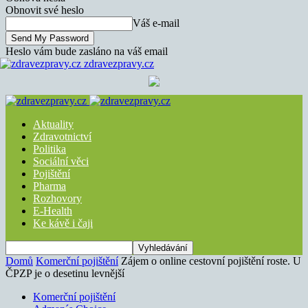
Obnovit své heslo
Váš e-mail
Heslo vám bude zasláno na váš email
zdravezpravy.cz
Aktuality
Zdravotnictví
Politika
Sociální věci
Pojištění
Pharma
Rozhovory
E-Health
Ke kávě i čaji
Domů
Komerční pojištění
Zájem o online cestovní pojištění roste. U
ČPZP je o desetinu levnější
Komerční pojištění