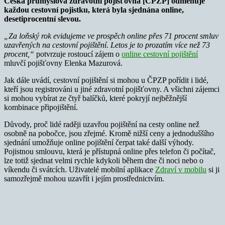
Česká průmyslová zdravotní pojišťovna [ČPZP] odměňuje
každou cestovní pojistku, která byla sjednána online,
desetiprocentní slevou.
„
Za loňský rok evidujeme ve prospěch online přes 71 procent smluv
uzavřených na cestovní pojištění. Letos je to prozatím více než 73
procent,“
potvrzuje rostoucí zájem o
online cestovní pojištění
mluvčí pojišťovny Elenka Mazurová.
Jak dále uvádí, cestovní pojištění si mohou u ČPZP pořídit i lidé,
kteří jsou registrováni u jiné zdravotní pojišťovny. A všichni zájemci
si mohou vybírat ze čtyř balíčků, které pokryjí nejběžnější
kombinace připojištění.
Důvody, proč lidé raději uzavřou pojištění na cesty online než
osobně na pobočce, jsou zřejmé. Kromě nižší ceny a jednoduššího
sjednání umožňuje online pojištění čerpat také další výhody.
Pojistnou smlouvu, která je přístupná online přes telefon či počítač,
lze totiž sjednat velmi rychle kdykoli během dne či noci nebo o
víkendu či svátcích. Uživatelé mobilní aplikace
Zdraví v mobilu
si ji
samozřejmě mohou uzavřít i jejím prostřednictvím.