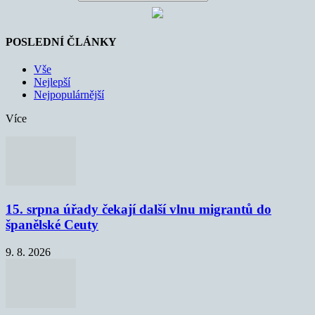
POSLEDNÍ ČLÁNKY
Vše
Nejlepší
Nejpopulárnější
Více
15. srpna úřady čekají další vlnu migrantů do
španělské Ceuty
9. 8. 2026