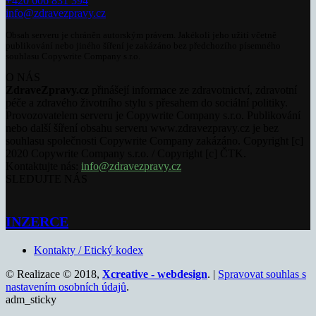
+420 606 831 394
info@zdravezpravy.cz
Obsah serveru je chráněn autorským právem. Jakékoli jeho užití včetně
publikování nebo jiného šíření je zakázáno bez předchozího písemného
souhlasu Copywrite Company s.r.o.
O NÁS
ZdraveZpravy.cz
přinášejí informace ze zdravotnictví, zdravotní
péče a zdravého životního stylu s přesahem do sociální politiky.
Provozovatelem serveru je Copywrite Company s.r.o. Publikování
nebo další šíření obsahu serveru www.zdravezpravy.cz je bez
souhlasu společnosti Copywrite Company zakázáno. Copyright [c]
2020 Copywrite Company s.r.o. / Copyright [c] ČTK.
Kontaktujte nás:
info@zdravezpravy.cz
SLEDUJTE NÁS
INZERCE
Kontakty / Etický kodex
© Realizace © 2018,
Xcreative - webdesign
. |
Spravovat souhlas s
nastavením osobních údajů
.
adm_sticky