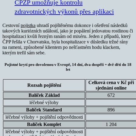
ČPZP umožňuje kontrolu
zdravotnických výkonů přes aplikaci
Cestovní
pojistka
uhradí pojištěnému dokonce i ošetření následků
takových kuriózních událostí, jako je popálení jedovatou rostlinou či
hospitalizaci kvůli řezným ranám od mixéru. Jeden z případů, který
ČPP řešila v Chorvatsku, byla hospitalizace v důsledku tržné rány
na rameni, způsobené klientem po nešťastném hodu klackem,
kterým trefil sám sebe.
Pojistné krytí pro dovolenou v Evropě, 14 dní, dva dospělí + dvě děti do 18
let
Celková cena v Kč při
Rozsah pojištění
sjednání online
Balíček Základ
672
léčebné výlohy
Balíček Standard
896
léčebné výlohy + pojištění odpovědnosti
Balíček Komplet
1 204
léčebné výlohy + pojištění odpovědnosti