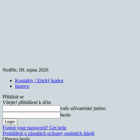
Neděle, 09. srpna 2026
Kontakty / Etický kodex
Inzerce
Přihlásit se
Vítejte! přihlášení k účtu
vaše uživatelské jméno
heslo
Forgot your password? Get help
Prohlášení o zásadách ochrany osobních údajů
Obnova hesla