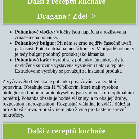
Další z receptů kuchaře
Dragana? Zde! >
Pohankové vločky:
Vločky jsou napařená a rozlisovaná
zrna/semena pohanky.
Pohankový bulgur:
Při něm se zrno nejdřív částečně uvaří,
pak usuší. Poté i natrhá na menší kousky. V případě pohanky
je tedy bulgur podobný produkt jako lámanka.
Pohanková kaše:
Vyrábí se z pohanky lámanky, kdy je
navlhčená surovina vystavena vysokému tlaku a teplotě.
Extrudované výrobky se považují za instantní produkt.
Z výživového hlediska je pohanka považována za kvalitní
potravinu. Obsahuje cca 11 % bílkovin, které mají vysokou
biologickou hodnotu [aminokyseliny jsou v ní ve skoro optimálním
poměru]. Pohanka obsahuje hodně vlákniny, a to oba její druhy,
rozpustnou i nerozpustnou. Rozpustná vláknina je zvlášť důležitá
pro zdravá střeva. Slouží v něm jako živina pro bakterie střevní
mikroflóry.
Další z receptů kuchaře