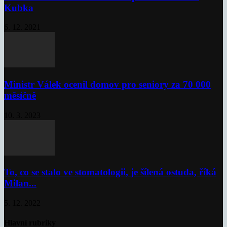
Kubka
6. 12. 2021
Ministr Válek ocenil domov pro seniory za 70 000
měsíčně
10. 3. 2023
To, co se stalo ve stomatologii, je šílená ostuda, říká
Milan...
5. 12. 2022
Hlavní rubriky