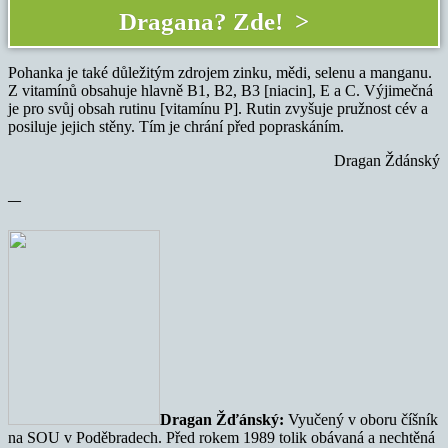
Dragana? Zde! >
Pohanka je také důležitým zdrojem zinku, mědi, selenu a manganu.
Z vitamínů obsahuje hlavně B1, B2, B3 [niacin], E a C. Výjimečná
je pro svůj obsah rutinu [vitamínu P]. Rutin zvyšuje pružnost cév a
posiluje jejich stěny. Tím je chrání před popraskáním.
Dragan Ždánský
—
Dragan Žďánský:
Vyučený v oboru číšník
na SOU v Poděbradech. Před rokem 1989 tolik obávaná a nechtěná