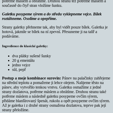
potřeme máslem a obrátíme. Druhou stranu též potřeme máslem a
současně do čtyř stran vložíme šunku.
Galetku posypeme sýrem a do středu vyklepneme vejce. Bílek
roztáhneme. Osolíme a opepříme.
Strany galetky přehneme tak, aby byl vidět pouze bílek. Galetka je
hotová, jakmile se bílek na ní zpevní. Přesuneme ji na talíř a
podáváme.
Ingredience do klasické galetky:
dva plátky sušené šunky
20 g ementálu
jedno vejce
sůl, pepř
Postup a moje kombinace surovin:
Pánev na palačinky zahřejeme
na střední teplotu a pomažeme ji lehce olejem. Nalijeme těsto na
pánev, aby vytvořilo tenkou vrstvu. Galetku osmažíme z jedné
strany dozlatova, potřeme máslem a obrátíme. Druhou stranu také
potřeme máslem a následně galetku posypeme ovčím sýrem,
přidáme blanšírovaný špenát, rukolu a opět posypeme ovčím sýrem.
Až je galetka i z druhé strany osmažena dozlatova, teprve pak její
strany přeložíme.