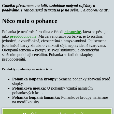
Galetku přesuneme na talíř, ozdobíme malými rajčátky a
podáváme. Francouzská delikatesa je na světě… A dobrou chuť!
Něco málo o pohance
Pohanka je nenáročná rostlina z čeledi
rdesnovité
, která se pěstuje
jako
pseudoobilovina
. Má červenorůžovou barvu, je to rostlina
jednoletá, dvouděložná, cizosprašná a hmyzosnubná. Její semena
jsou hnědé barvy zhruba o velikosti sóji, nepravidelně tvarovaná.
Oloupaná semena – kroupy se svojí strukturou a chemickým
složením podobají cereáliím. Pohanka se řadí do skupiny
pseudocereálií.
Produkty z pohanky na našem trhu
Pohanka loupaná kroupy:
Semena pohanky zbavená tvrdé
slupky.
Pohanková mouka:
U pohanky vzniká namletím
pohankových krup.
Pohanka loupaná lámanka:
Pohankové kroupy nalámané
na menší kousky.