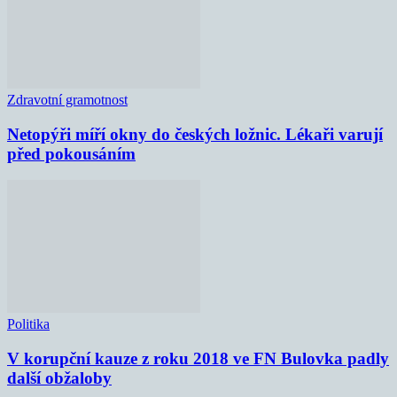
Zdravotní gramotnost
Netopýři míří okny do českých ložnic. Lékaři varují
před pokousáním
Politika
V korupční kauze z roku 2018 ve FN Bulovka padly
další obžaloby