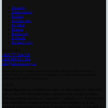
Aktuality
Zdravotnictví
Politika
Sociální věci
Pojištění
Pharma
Rozhovory
E-Health
Ke kávě i čaji
KONTAKT
+420 777 264 528
+420 606 831 394
info@zdravezpravy.cz
Obsah serveru je chráněn autorským právem. Jakékoli jeho užití včetně
publikování nebo jiného šíření je zakázáno bez předchozího písemného
souhlasu Copywrite Company s.r.o.
O NÁS
ZdraveZpravy.cz
přinášejí informace ze zdravotnictví, zdravotní
péče a zdravého životního stylu s přesahem do sociální politiky.
Provozovatelem serveru je Copywrite Company s.r.o. Publikování
nebo další šíření obsahu serveru www.zdravezpravy.cz je bez
souhlasu společnosti Copywrite Company zakázáno. Copyright [c]