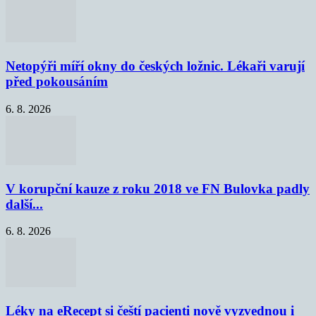
Netopýři míří okny do českých ložnic. Lékaři varují
před pokousáním
6. 8. 2026
V korupční kauze z roku 2018 ve FN Bulovka padly
další...
6. 8. 2026
Léky na eRecept si čeští pacienti nově vyzvednou i