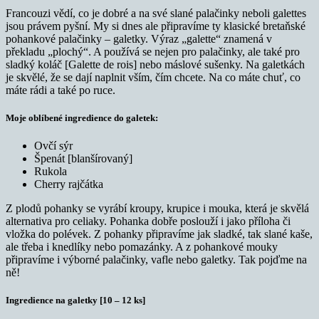
Francouzi vědí, co je dobré a na své slané palačinky neboli galettes
jsou právem pyšní. My si dnes ale připravíme ty klasické bretaňské
pohankové palačinky – galetky. Výraz „galette“ znamená v
překladu „plochý“. A používá se nejen pro palačinky, ale také pro
sladký koláč [Galette de rois] nebo máslové sušenky. Na galetkách
je skvělé, že se dají naplnit vším, čím chcete. Na co máte chuť, co
máte rádi a také po ruce.
Moje oblíbené ingredience do galetek:
Ovčí sýr
Špenát [blanšírovaný]
Rukola
Cherry rajčátka
Z plodů pohanky se vyrábí kroupy, krupice i mouka, která je skvělá
alternativa pro celiaky. Pohanka dobře poslouží i jako příloha či
vložka do polévek. Z pohanky připravíme jak sladké, tak slané kaše,
ale třeba i knedlíky nebo pomazánky. A z pohankové mouky
připravíme i výborné palačinky, vafle nebo galetky. Tak pojďme na
ně!
Ingredience na galetky
[10 – 12 ks]