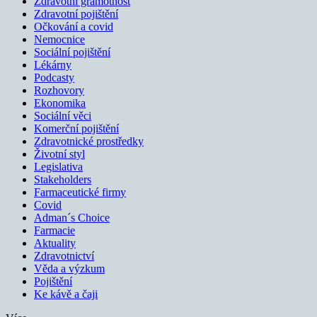
Zdravotní gramotnost
Zdravotní pojištění
Očkování a covid
Nemocnice
Sociální pojištění
Lékárny
Podcasty
Rozhovory
Ekonomika
Sociální věci
Komerční pojištění
Zdravotnické prostředky
Životní styl
Legislativa
Stakeholders
Farmaceutické firmy
Covid
Adman´s Choice
Farmacie
Aktuality
Zdravotnictví
Věda a výzkum
Pojištění
Ke kávě a čaji