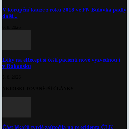
V korupční kauze z roku 2018 ve FN Bulovka padly
další...
6. 8. 2026
Léky na eRecept si čeští pacienti nově vyzvednou i
v Rakousku
5. 8. 2026
NEJDISKUTOVANĚJŠÍ ČLÁNKY
Část lékařů tvrdě zaútočila na prezidenta ČLK