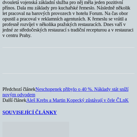
dvouletá vojenská základní služba pro něj měla jeden pozitivní
přínos. Dala mu základy pro kuchařské řemeslo. Následně několik
let pracoval na barových provozech v hotelu Forum. Na čas obor
opustil a pracoval v reklamních agenturách. K řemeslu se vrátil a
profesně rozvíjel v několika pražských restauracích. Dnes vaří v
jedné ze středočeských restaurací s tradiční recepturou a v restauraci
v centru Prahy.
Předchozí článek
Neschopenek přibylo o 40 %. Náklady stát sníží
novým odvodem
Další článek
Aleš Krebs a Martin Kopecký zůstávají v čele ČLnK
SOUVISEJÍCÍ ČLÁNKY