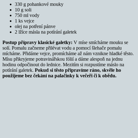
330 g pohankové mouky
10 g soli
750 ml vody
1 ks vejce
olej na potření pánve
2 lžíce másla na potírání galetek
Postup
přípravy klasické galetky:
V míse smícháme mouku se
solí. Pomalu začneme přilévat vodu a pomocí šlehače pomalu
mícháme. Přidáme vejce, promícháme až nám vznikne hladké těsto.
Mísu přikryjeme potravinářskou fólií a dáme alespoň na jednu
hodinu odpočinout do lednice. Mezitím si rozpustíme máslo na
potírání galetek.
Pokud si těsto připravíme ráno, skvěle ho
použijeme bez čekání na palačinky k večeři či k obědu.