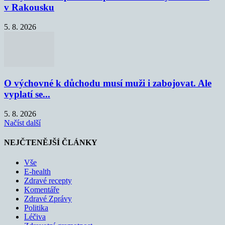
v Rakousku
5. 8. 2026
O výchovné k důchodu musí muži i zabojovat. Ale
vyplatí se...
5. 8. 2026
Načíst další
NEJČTENĚJŠÍ ČLÁNKY
Vše
E-health
Zdravé recepty
Komentáře
Zdravé Zprávy
Politika
Léčiva