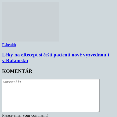
E-health
Léky na eRecept si čeští pacienti nově vyzvednou i
v Rakousku
KOMENTÁŘ
Please enter your comment!