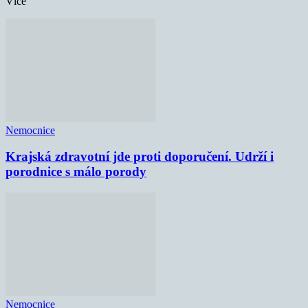
Více
Nemocnice
Krajská zdravotní jde proti doporučení. Udrží i
porodnice s málo porody
Nemocnice