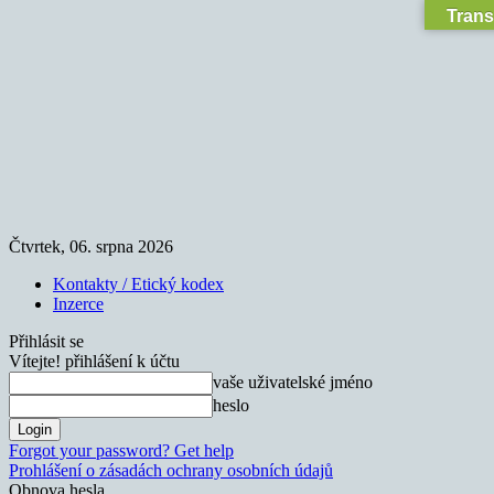
Trans
Čtvrtek, 06. srpna 2026
Kontakty / Etický kodex
Inzerce
Přihlásit se
Vítejte! přihlášení k účtu
vaše uživatelské jméno
heslo
Forgot your password? Get help
Prohlášení o zásadách ochrany osobních údajů
Obnova hesla