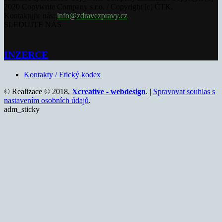
2020 Copywrite Company s.r.o. / Copyright [c] ČTK.
Kontaktujte nás:
info@zdravezpravy.cz
SLEDUJTE NÁS
INZERCE
Kontakty / Etický kodex
© Realizace © 2018,
Xcreative - webdesign
. |
Spravovat souhlas s
nastavením osobních údajů
.
adm_sticky