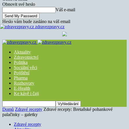
Obnovit své heslo
Váš e-mail
Heslo vám bude zasláno na váš email
zdravezpravy.cz
Aktuality
Zdravotnictví
Politika
Sociální věci
Pojištění
Pharma
Rozhovory
E-Health
Ke kávě i čaji
Domů
Zdravé recepty
Zdravé recepty: Bretaňské pohankové
palačinky – galetky
Zdravé recepty