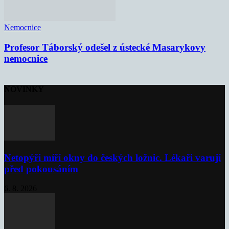
Nemocnice
Profesor Táborský odešel z ústecké Masarykovy
nemocnice
NOVINKY
Netopýři míří okny do českých ložnic. Lékaři varují
před pokousáním
6. 8. 2026