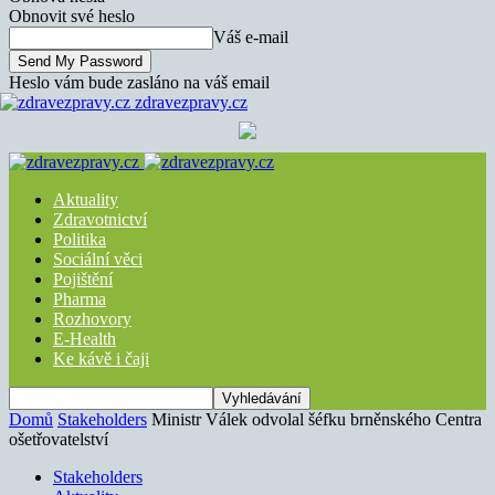
Obnovit své heslo
Váš e-mail
Heslo vám bude zasláno na váš email
zdravezpravy.cz
Aktuality
Zdravotnictví
Politika
Sociální věci
Pojištění
Pharma
Rozhovory
E-Health
Ke kávě i čaji
Domů
Stakeholders
Ministr Válek odvolal šéfku brněnského Centra
ošetřovatelství
Stakeholders