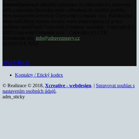
ZdraveZpravy.cz
přinášejí informace ze zdravotnictví, zdravotní
péče a zdravého životního stylu s přesahem do sociální politiky.
Provozovatelem serveru je Copywrite Company s.r.o. Publikování
nebo další šíření obsahu serveru www.zdravezpravy.cz je bez
souhlasu společnosti Copywrite Company zakázáno. Copyright [c]
2020 Copywrite Company s.r.o. / Copyright [c] ČTK.
Kontaktujte nás:
info@zdravezpravy.cz
SLEDUJTE NÁS
INZERCE
Kontakty / Etický kodex
© Realizace © 2018,
Xcreative - webdesign
. |
Spravovat souhlas s
nastavením osobních údajů
.
adm_sticky