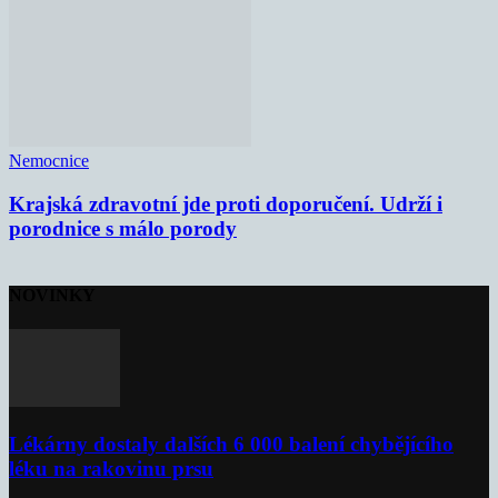
Nemocnice
Krajská zdravotní jde proti doporučení. Udrží i
porodnice s málo porody
NOVINKY
Lékárny dostaly dalších 6 000 balení chybějícího
léku na rakovinu prsu