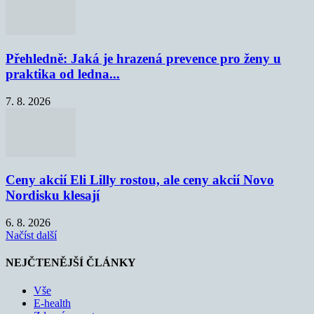
Přehledně: Jaká je hrazená prevence pro ženy u
praktika od ledna...
7. 8. 2026
Ceny akcií Eli Lilly rostou, ale ceny akcií Novo
Nordisku klesají
6. 8. 2026
Načíst další
NEJČTENĚJŠÍ ČLÁNKY
Vše
E-health