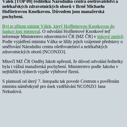
Válek [TOP 09] ředitelku Národního centra ošetřovatelství a
nelékařských zdravotnických oborů v Brně Michaelu
Hofštetrovou Knotkovou. Důvodem jsou manažerská
pochybení.
Byl to přitom ministr Válek, který Hofštetrovou Knotkovou do
funkce loni jmenoval
. O odvolání Hofštetrové Knotkové teď
informuje Ministerstvo zdravotnictví ČR [MZ ČR] v
tiskové zprávě
.
Podle vyjádření ministra Válka se lišily jejich vzájemné představy o
směřování Národního centra ošetřovatelství a nelékařských
zdravotnických oborů [NCONZO].
Mluvčí MZ ČR Ondřej Jakob upřesnil, že důvod odvolání ředitelky
byla i vážná manažerská pochybení. Ministerstvo podle Jakoba v
nejbližších týdnech vypíše výběrové řízení.
S platností od úterý 7. listopadu tak povede Centrum s pověřením
ministra náměstkyně pro úsek vzdělávání NCONZO Jana
Nekudová.