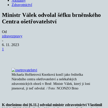
Aktuality
Zdravotnictví
Ministr Válek odvolal šéfku brněnského
Centra ošetřovatelství
Od
zdravezpravy
-
6. 11. 2023
1
Michaela Hofštetrová Knotková končí jako ředitelka
Národního centra ošetřovatelství a nelékařských
zdravotnických oborů v Brně. Ministr Válek, který ji loni
jmenoval, ji teď odvolal. / Foto: NCONZO Brno
K dnešnímu dni [6.11.] odvolal ministr zdravotnictví Vlastimil