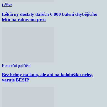
Léčiva
Lékárny dostaly dalších 6 000 balení chybějícího
léku na rakovinu prsu
Komerční pojištění
Bez helmy na kolo, ale ani na koloběžku nelez,
varuje BESIP