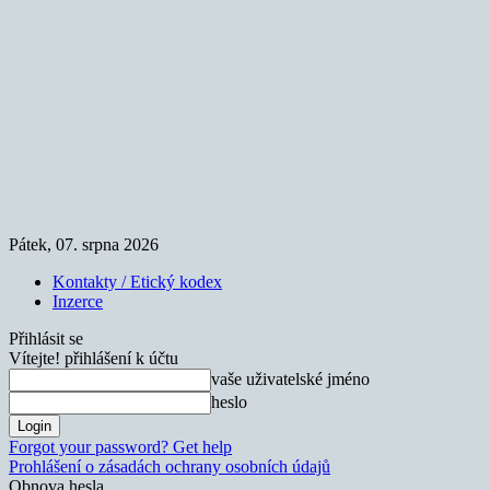
Pátek, 07. srpna 2026
Kontakty / Etický kodex
Inzerce
Přihlásit se
Vítejte! přihlášení k účtu
vaše uživatelské jméno
heslo
Forgot your password? Get help
Prohlášení o zásadách ochrany osobních údajů
Obnova hesla