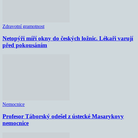
Zdravotní gramotnost
Netopýři míří okny do českých ložnic. Lékaři varují
před pokousáním
Nemocnice
Profesor Táborský odešel z ústecké Masarykovy
nemocnice