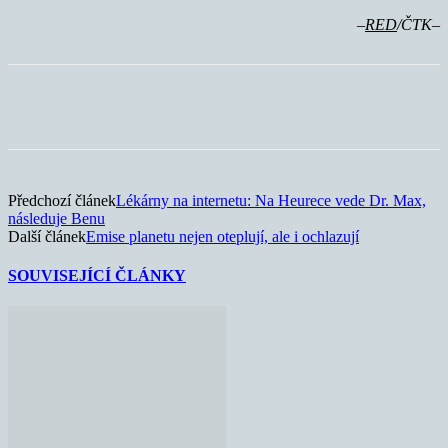
–
RED
/ČTK–
Předchozí článek
Lékárny na internetu: Na Heurece vede Dr. Max,
následuje Benu
Další článek
Emise planetu nejen oteplují, ale i ochlazují
SOUVISEJÍCÍ ČLÁNKY