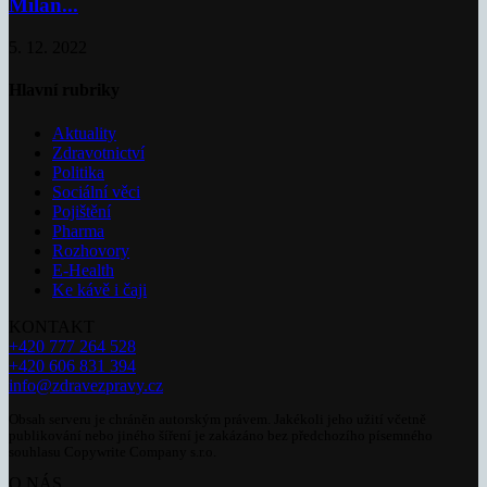
Milan...
5. 12. 2022
Hlavní rubriky
Aktuality
Zdravotnictví
Politika
Sociální věci
Pojištění
Pharma
Rozhovory
E-Health
Ke kávě i čaji
KONTAKT
+420 777 264 528
+420 606 831 394
info@zdravezpravy.cz
Obsah serveru je chráněn autorským právem. Jakékoli jeho užití včetně
publikování nebo jiného šíření je zakázáno bez předchozího písemného
souhlasu Copywrite Company s.r.o.
O NÁS