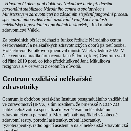
„Hlavním úkolem paní doktorky Nekudové bude především
personální stabilizace Národního centra a spolupráce s
Ministerstvem zdravotnictví na zásadním zlepšení fungování procesu
specializačního vzdělávání, uznávání kvalifikací v oblasti
nelékařských povolání a aprobačních zkoušek,“
řekl ministr
zdravotnictví Válek.
Za posledních pět let odchází z funkce ředitele Národního centra
ošetřovatelství a nelékařských zdravotnických oborů již třetí osoba.
Hofštetrovou Knotkovou jmenoval ministr Válek v lednu 2022. V
čele centra nahradila farmaceuta Jana Šalouna, který Centrum vedl
od října 2019 poté, co jeho předchůdkyně Jana Mikulková
rezignovala v červenci z osobních důvodů.
Centrum vzdělává nelékařské
zdravotníky
Centrum je obdobou pražského Institutu postgraduálního vzdělávání
ve zdravotnictví [IPVZ] s tím rozdílem, že brněnské NCONZO
nabízí celoživotní a specializační vzdělávání nelékařskému
zdravotnickému personálu. Mezi něj patří například všeobecné
zdravotní sestry, porodní asistentky, zubní laborantky,
fyzioterapeutky, radiologičtí asistenti a další nelékařská zdravotnická
povolání.