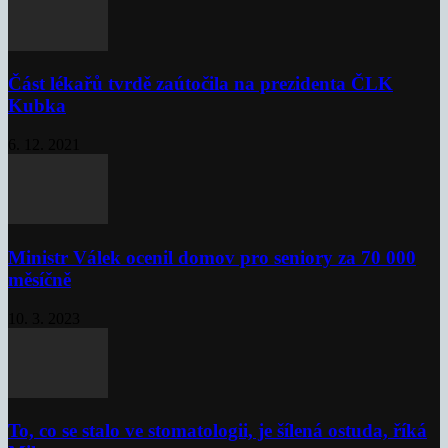
Část lékařů tvrdě zaútočila na prezidenta ČLK
Kubka
6. 12. 2021
Ministr Válek ocenil domov pro seniory za 70 000
měsíčně
10. 3. 2023
To, co se stalo ve stomatologii, je šílená ostuda, říká