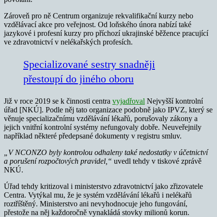
Zároveň pro ně Centrum organizuje rekvalifikační kurzy nebo
vzdělávací akce pro veřejnost. Od loňského února nabízí také
jazykové i profesní kurzy pro příchozí ukrajinské běžence pracující
ve zdravotnictví v nelékařských profesích.
Specializované sestry snadněji
přestoupí do jiného oboru
Již v roce 2019 se k činnosti centra
vyjadřoval
Nejvyšší kontrolní
úřad [NKÚ]. Podle něj tato organizace podobně jako IPVZ, který se
věnuje specializačnímu vzdělávání lékařů, porušovaly zákony a
jejich vnitřní kontrolní systémy nefungovaly dobře. Neuveřejnily
například některé předepsané dokumenty v registru smluv.
„V NCONZO byly kontrolou odhaleny také nedostatky v účetnictví
a porušení rozpočtových pravidel,“
uvedl tehdy v tiskové zprávě
NKÚ.
Úřad tehdy kritizoval i ministerstvo zdravotnictví jako zřizovatele
Centra. Vytýkal mu, že je systém vzdělávání lékařů i nelékařů
roztříštěný. Ministerstvo ani nevyhodnocuje jeho fungování,
přestože na něj každoročně vynakládá stovky milionů korun.