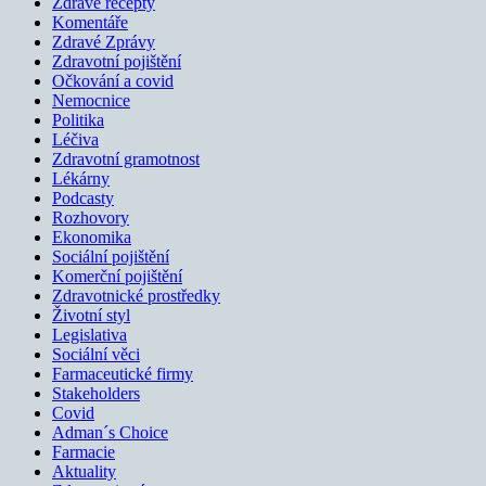
Zdravé recepty
Komentáře
Zdravé Zprávy
Zdravotní pojištění
Očkování a covid
Nemocnice
Politika
Léčiva
Zdravotní gramotnost
Lékárny
Podcasty
Rozhovory
Ekonomika
Sociální pojištění
Komerční pojištění
Zdravotnické prostředky
Životní styl
Legislativa
Sociální věci
Farmaceutické firmy
Stakeholders
Covid
Adman´s Choice
Farmacie
Aktuality