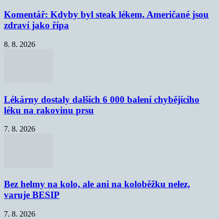
Komentář: Kdyby byl steak lékem, Američané jsou
zdraví jako řípa
8. 8. 2026
Lékárny dostaly dalších 6 000 balení chybějícího
léku na rakovinu prsu
7. 8. 2026
Bez helmy na kolo, ale ani na koloběžku nelez,
varuje BESIP
7. 8. 2026