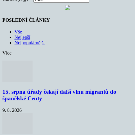
POSLEDNÍ ČLÁNKY
Vše
Nejlepší
Nejpopulárnější
Více
15. srpna úřady čekají další vlnu migrantů do
španělské Ceuty
9. 8. 2026