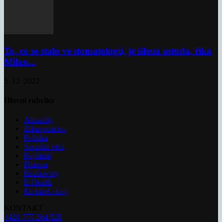
To, co se stalo ve stomatologii, je šílená ostuda, říká
Milan...
5. 12. 2022
Hlavní rubriky
Aktuality
Zdravotnictví
Politika
Sociální věci
Pojištění
Pharma
Rozhovory
E-Health
Ke kávě i čaji
KONTAKT
+420 777 264 528