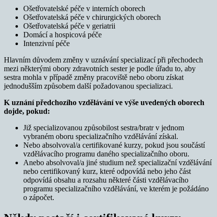
Ošetřovatelské péče v interních oborech
Ošetřovatelská péče v chirurgických oborech
Ošetřovatelská péče v geriatrii
Domácí a hospicová péče
Intenzivní péče
Hlavním důvodem změny v uznávání specializací při přechodech
mezi některými obory zdravotních sester je podle úřadu to, aby
sestra mohla v případě změny pracoviště nebo oboru získat
jednodušším způsobem další požadovanou specializaci.
K uznání předchozího vzdělávání ve výše uvedených oborech
dojde, pokud:
Již specializovanou způsobilost sestra/bratr v jednom
vybraném oboru specializačního vzdělávání získal.
Nebo absolvoval/a certifikované kurzy, pokud jsou součástí
vzdělávacího programu daného specializačního oboru.
Anebo absolvoval/a jiné studium než specializační vzdělávání
nebo certifikovaný kurz, které odpovídá nebo jeho část
odpovídá obsahu a rozsahu některé části vzdělávacího
programu specializačního vzdělávání, ve kterém je požádáno
o zápočet.