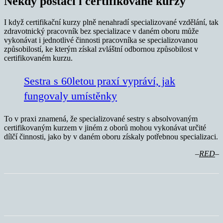
Někdy postačí i certifikované kurzy
I když certifikační kurzy plně nenahradí specializované vzdělání, tak
zdravotnický pracovník bez specializace v daném oboru může
vykonávat i jednotlivé činnosti pracovníka se specializovanou
způsobilostí, ke kterým získal zvláštní odbornou způsobilost v
certifikovaném kurzu.
Sestra s 60letou praxí vypráví, jak
fungovaly umístěnky
To v praxi znamená, že specializované sestry s absolvovaným
certifikovaným kurzem v jiném z oborů mohou vykonávat určité
dílčí činnosti, jako by v daném oboru získaly potřebnou specializaci.
–
RED
–