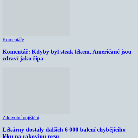
Komentáře
Komentář: Kdyby byl steak lékem, Američané jsou
zdraví jako řípa
Zdravotní pojištění
Lékárny dostaly dalších 6 000 balení chybějícího
léku na rakovinu prsu