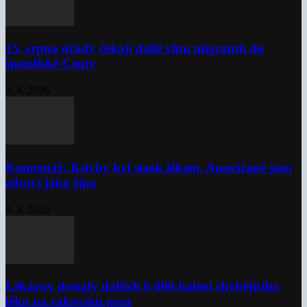
15. srpna úřady čekají další vlnu migrantů do
španělské Ceuty
9. 8. 2026
Komentář: Kdyby byl steak lékem, Američané jsou
zdraví jako řípa
8. 8. 2026
Lékárny dostaly dalších 6 000 balení chybějícího
léku na rakovinu prsu