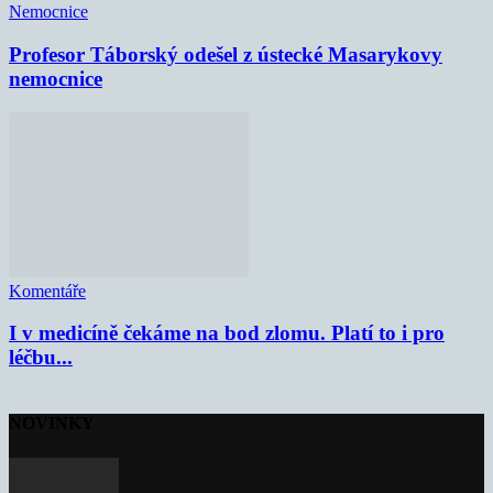
Nemocnice
Profesor Táborský odešel z ústecké Masarykovy
nemocnice
Komentáře
I v medicíně čekáme na bod zlomu. Platí to i pro
léčbu...
NOVINKY