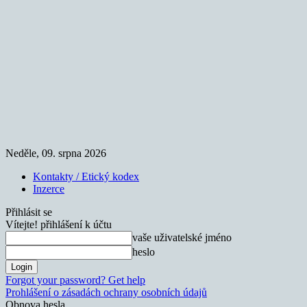
Neděle, 09. srpna 2026
Kontakty / Etický kodex
Inzerce
Přihlásit se
Vítejte! přihlášení k účtu
vaše uživatelské jméno
heslo
Forgot your password? Get help
Prohlášení o zásadách ochrany osobních údajů
Obnova hesla