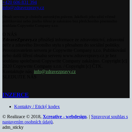
+420 606 831 394
info@zdravezpravy.cz
Obsah serveru je chráněn autorským právem. Jakékoli jeho užití včetně
publikování nebo jiného šíření je zakázáno bez předchozího písemného
souhlasu Copywrite Company s.r.o.
O NÁS
ZdraveZpravy.cz
přinášejí informace ze zdravotnictví, zdravotní
péče a zdravého životního stylu s přesahem do sociální politiky.
Provozovatelem serveru je Copywrite Company s.r.o. Publikování
nebo další šíření obsahu serveru www.zdravezpravy.cz je bez
souhlasu společnosti Copywrite Company zakázáno. Copyright [c]
2020 Copywrite Company s.r.o. / Copyright [c] ČTK.
Kontaktujte nás:
info@zdravezpravy.cz
SLEDUJTE NÁS
INZERCE
Kontakty / Etický kodex
© Realizace © 2018,
Xcreative - webdesign
. |
Spravovat souhlas s
nastavením osobních údajů
.
adm_sticky