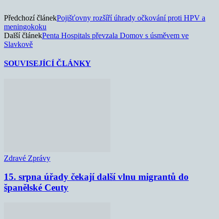
Předchozí článek
Pojišťovny rozšíří úhrady očkování proti HPV a
meningokoku
Další článek
Penta Hospitals převzala Domov s úsměvem ve
Slavkově
SOUVISEJÍCÍ ČLÁNKY
Zdravé Zprávy
15. srpna úřady čekají další vlnu migrantů do
španělské Ceuty