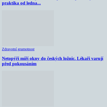
praktika od ledna...
Zdravotní gramotnost
Netopýři míří okny do českých ložnic. Lékaři varují
před pokousáním