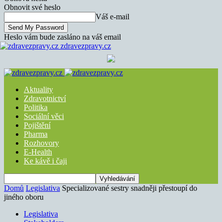
Obnovit své heslo
Váš e-mail
Heslo vám bude zasláno na váš email
zdravezpravy.cz
Aktuality
Zdravotnictví
Politika
Sociální věci
Pojištění
Pharma
Rozhovory
E-Health
Ke kávě i čaji
Domů
Legislativa
Specializované sestry snadněji přestoupí do
jiného oboru
Legislativa