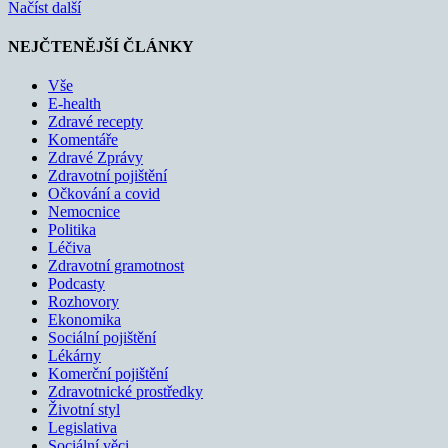
Načíst další
NEJČTENĚJŠÍ ČLÁNKY
Vše
E-health
Zdravé recepty
Komentáře
Zdravé Zprávy
Zdravotní pojištění
Očkování a covid
Nemocnice
Politika
Léčiva
Zdravotní gramotnost
Podcasty
Rozhovory
Ekonomika
Sociální pojištění
Lékárny
Komerční pojištění
Zdravotnické prostředky
Životní styl
Legislativa
Sociální věci