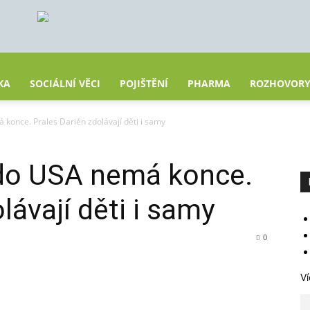
KA
SOCIÁLNÍ VĚCI
POJIŠTĚNÍ
PHARMA
ROZHOVOR
konce. Prales Darién zdolávají děti i samy
do USA nemá konce.
lávají děti i samy
0
Ví