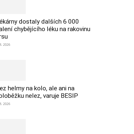
ékárny dostaly dalších 6 000
alení chybějícího léku na rakovinu
rsu
 8. 2026
ez helmy na kolo, ale ani na
oloběžku nelez, varuje BESIP
 8. 2026