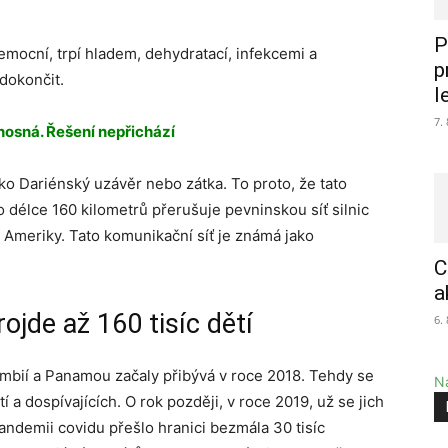
P
emocní, trpí hladem, dehydratací, infekcemi a
p
dokončit.
l
7.
nosná. Řešení nepřichází
ko Dariénský uzávěr nebo zátka. To proto, že tato
 o délce 160 kilometrů přerušuje pevninskou síť silnic
ní Ameriky. Tato komunikační síť je známá jako
C
a
rojde až 160 tisíc dětí
6.
mbií a Panamou začaly přibývá v roce 2018. Tehdy se
Na
 a dospívajících. O rok později, v roce 2019, už se jich
pandemii covidu přešlo hranici bezmála 30 tisíc