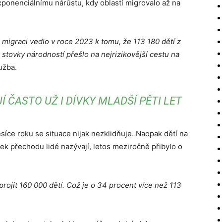
xponenciálnímu nárůstu, kdy oblastí migrovalo až na
 migraci vedlo v roce 2023 k tomu, že 113 180 dětí z
stovky národností přešlo na nejrizikovější cestu na
užba.
 ČASTO UŽ I DÍVKY MLADŠÍ PĚTI LET
měsíce roku se situace nijak nezklidňuje. Naopak dětí na
sek přechodu lidé nazývají, letos meziročně přibylo o
rojít 160 000 dětí. Což je o 34 procent více než 113