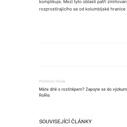
komplikuje. Mezi tyto oblasti patří zmiňov
rozprostírajícího se od kolumbijské hrani
Sdílet
Předchozí článek
Máte dítě s rozštěpem? Zapojte se do výzku
RoRis
SOUVISEJÍCÍ ČLÁNKY