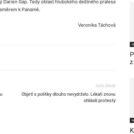
aný Darien Gap. Tedy oblast hlubokého deštného pralesa
ce směrem k Panamě.
Veronika Táchová
N
P
z
Další článek
mu
Objetí s politiky dlouho nevydrželo. Lékaři znovu
ohlásili protesty
N
K