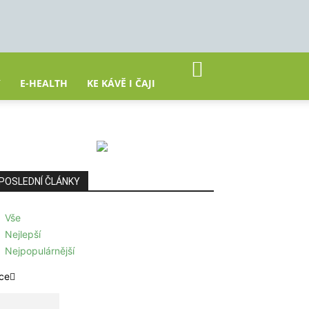
Y
E-HEALTH
KE KÁVĚ I ČAJI
POSLEDNÍ ČLÁNKY
Vše
Nejlepší
Nejpopulárnější
ce