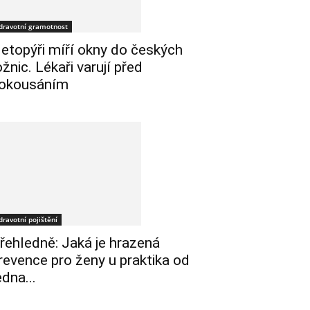
dravotní gramotnost
etopýři míří okny do českých
ožnic. Lékaři varují před
okousáním
dravotní pojištění
řehledně: Jaká je hrazená
revence pro ženy u praktika od
edna...