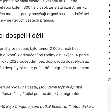
 jeho slov stala vleklou a vážnou krizí. Jeho
ekročí kolem 800 tisíc osob ze států jižní Ameriky.
ích mezi migranty navyšují organizace spadající nebo
ce v některých částech pralesa.
í dospělí i děti
prošly pralesem, bylo téměř 2 000 z nich bez
h důvodů k odloučení od rodiny a blízkých. A podle
 roku 2023 počet dětí bez doprovodu dospělých až
ní s dospělými roste počet dětí migrujících pralesem
Ví
eří se vydali na cestu, jsou velmi trýznivé,“
říká
 v Panamě zajišťující pomoc dětským migrantům.
ě Bajo Chiquito jsem potkal Esmeiru, 11letou dívku z