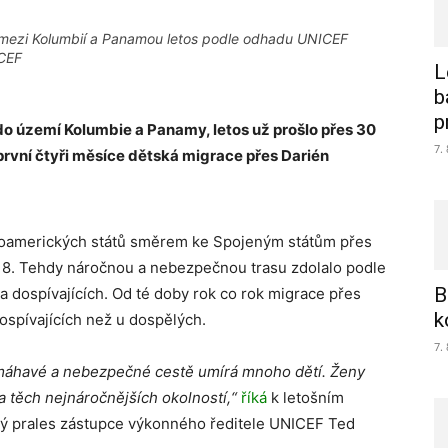
 mezi Kolumbií a Panamou letos podle odhadu UNICEF
ICEF
L
b
p
do území Kolumbie a Panamy, letos už prošlo přes 30
7.
 první čtyři měsíce dětská migrace přes Darién
ihoamerických států směrem ke Spojeným státům přes
2018. Tehdy náročnou a nebezpečnou trasu zdolalo podle
B
 dospívajících. Od té doby rok co rok migrace přes
k
 dospívajících než u dospělých.
7.
namáhavé a nebezpečné cestě umírá mnoho dětí. Ženy
za těch nejnáročnějších okolností,“
říká
k letošním
tý prales zástupce výkonného ředitele UNICEF Ted