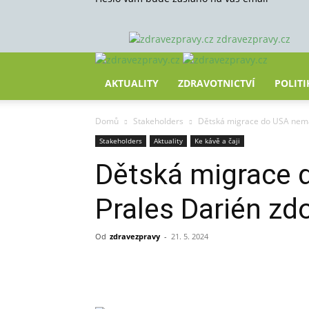
zdravezpravy.cz
AKTUALITY
ZDRAVOTNICTVÍ
POLITI
Domů
Stakeholders
Dětská migrace do USA nemá 
Stakeholders
Aktuality
Ke kávě a čaji
Dětská migrace 
Prales Darién zdo
Od
zdravezpravy
-
21. 5. 2024
Sdílet