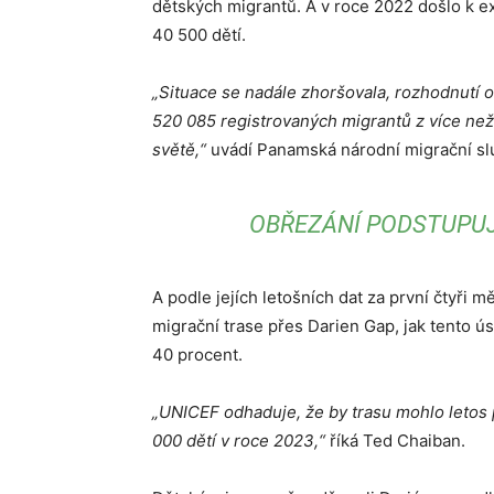
dětských migrantů. A v roce 2022 došlo k e
40 500 dětí.
„Situace se nadále zhoršovala, rozhodnutí o
520 085 registrovaných migrantů z více než 
světě,“
uvádí Panamská národní migrační sl
OBŘEZÁNÍ PODSTUPUJÍ
A podle jejích letošních dat za první čtyři 
migrační trase přes Darien Gap, jak tento ú
40 procent.
„UNICEF odhaduje, že by trasu mohlo letos p
000 dětí v roce 2023,“
říká Ted Chaiban.