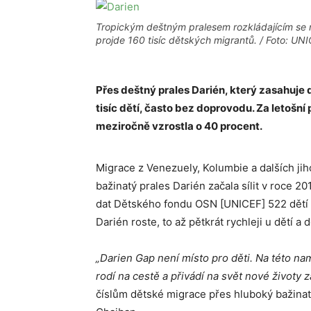
Tropickým deštným pralesem rozkládajícím se
projde 160 tisíc dětských migrantů. / Foto: UN
Přes deštný prales Darién, který zasahuje 
tisíc dětí, často bez doprovodu. Za letošní
meziročně vzrostla o 40 procent.
Migrace z Venezuely, Kolumbie a dalších j
bažinatý prales Darién začala sílit v roce 
dat Dětského fondu OSN [UNICEF] 522 dětí a
Darién roste, to až pětkrát rychleji u dětí a
„Darien Gap není místo pro děti. Na této 
rodí na cestě a přivádí na svět nové životy 
číslům dětské migrace přes hluboký bažina