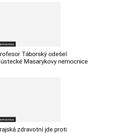
emocnice
rofesor Táborský odešel
 ústecké Masarykovy nemocnice
emocnice
rajská zdravotní jde proti