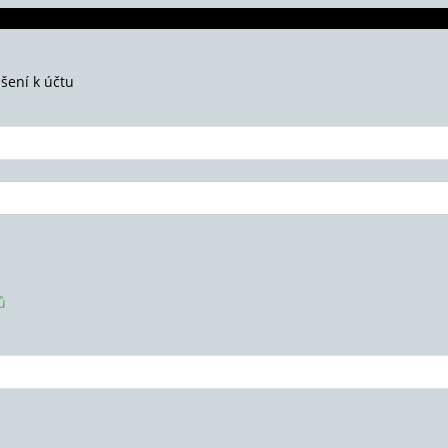
ášení k účtu
ů