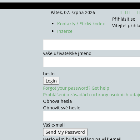
Pátek, 07. srpna 2026
Přihlásit se
Kontakty / Etický kodex
Vítejte! přihl
Inzerce
vaše uživatelské jméno
heslo
Forgot your password? Get help
Prohlášení o zásadách ochrany osobních údaj
Obnova hesla
Obnovit své heslo
Váš e-mail
Heslo vám bude zasláno na váš email