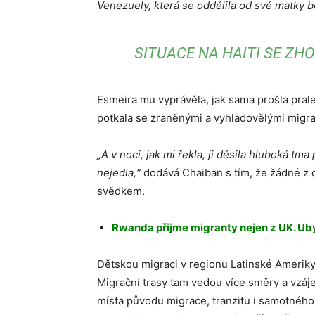
Venezuely, která se oddělila od své matky
SITUACE NA HAITI SE ZH
Esmeira mu vyprávěla, jak sama prošla pral
potkala se zraněnými a vyhladovělými migra
„A v noci, jak mi řekla, ji děsila hluboká t
nejedla,“
dodává Chaiban s tím, že žádné z d
svědkem.
Rwanda přijme migranty nejen z UK. Uby
Dětskou migraci v regionu Latinské Ameriky 
Migrační trasy tam vedou více směry a vzáj
místa původu migrace, tranzitu i samotného 