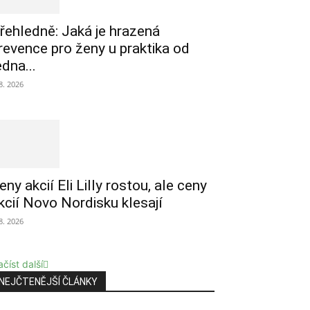
řehledně: Jaká je hrazená
revence pro ženy u praktika od
edna...
 8. 2026
eny akcií Eli Lilly rostou, ale ceny
kcií Novo Nordisku klesají
 8. 2026
číst další
NEJČTENĚJŠÍ ČLÁNKY