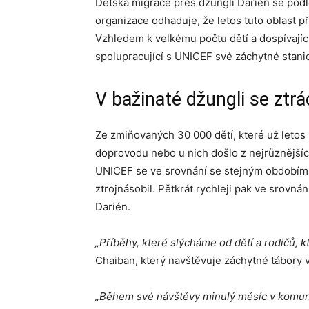
Dětská migrace přes džungli Darién se podle
organizace odhaduje, že letos tuto oblast př
Vzhledem k velkému počtu dětí a dospívajíc
spolupracující s UNICEF své záchytné stani
V bažinaté džungli se ztrác
Ze zmiňovaných 30 000 dětí, které už letos 
doprovodu nebo u nich došlo z nejrůznějšíc
UNICEF se ve srovnání se stejným obdobím
ztrojnásobil. Pětkrát rychleji pak ve srovná
Darién.
„Příběhy, které slýcháme od dětí a rodičů, kt
Chaiban, který navštěvuje záchytné tábory
„Během své návštěvy minulý měsíc v komunit