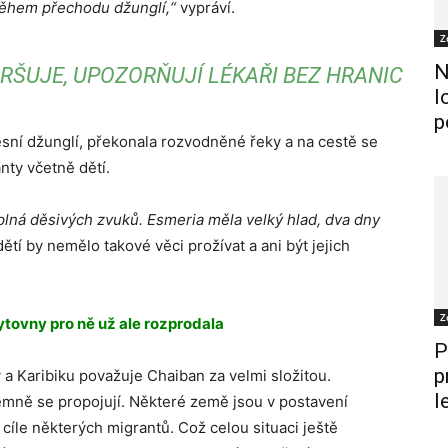
 během přechodu džunglí,“
vypráví.
Z
N
ORŠUJE, UPOZORŇUJÍ LÉKAŘI BEZ HRANIC
l
p
esní džunglí, překonala rozvodněné řeky a na cestě se
nty včetně dětí.
ma plná děsivých zvuků. Esmeria měla velký hlad, dva dny
ětí by nemělo takové věci prožívat a ani být jejich
Z
tovny pro ně už ale rozprodala
P
p
a Karibiku považuje Chaiban za velmi složitou.
l
emně se propojují. Některé země jsou v postavení
cíle některých migrantů. Což celou situaci ještě