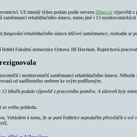
ravotnictví. Už minulý týden podalo podle serveru
iDnes.cz
výpovědi z p
lší zaměstnanci rehabilitačního ústavu, mimo jiné i 13 nezdravotnický
zi fungování rehabilitačního ústavu klíčové zaměstnance, rozhodla se p
editel Fakultní nemocnice Ostrava Jiří Havrlant. Ruprichová pracovala v
rezignovala
avotničtí i nezdravotničtí zaměstnanci rehabilitačního ústavu. Několi
měřovaná od nadřízeného směrem ke svým podřízeným.
 13 lékařů podalo výpověď z pracovního poměru. A zároveň byly ministe
ci ze svého pohledu.
. Vzhledem k tomu, že se paní ředitelce nepodařilo přesvědčit o své v
včí.