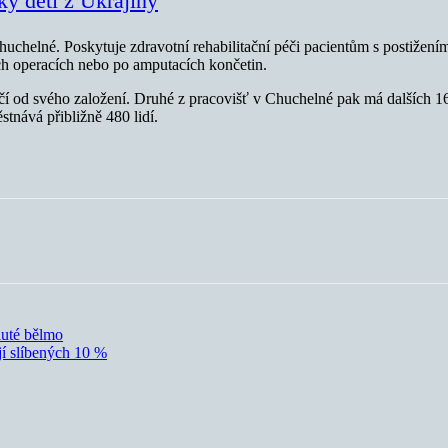
ky dětí z Ukrajiny
uchelné. Poskytuje zdravotní rehabilitační péči pacientům s postižením
ch operacích nebo po amputacích končetin.
čí od svého založení. Druhé z pracovišť v Chuchelné pak má dalších 165
stnává přibližně 480 lidí.
luté bělmo
jí slíbených 10 %