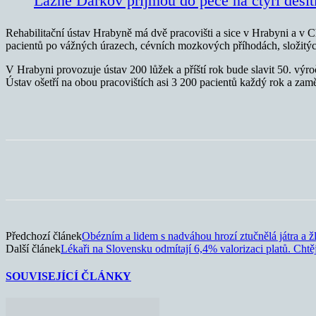
Lázně Darkov přijmou do péče na čtyři desít
Rehabilitační ústav Hrabyně má dvě pracovišti a sice v Hrabyni a v Ch
pacientů po vážných úrazech, cévních mozkových příhodách, složitý
V Hrabyni provozuje ústav 200 lůžek a příští rok bude slavit 50. výro
Ústav ošetří na obou pracovištích asi 3 200 pacientů každý rok a zamě
Sdílet
Předchozí článek
Obézním a lidem s nadváhou hrozí ztučnělá játra a ž
Další článek
Lékaři na Slovensku odmítají 6,4% valorizaci platů. Chtě
SOUVISEJÍCÍ ČLÁNKY