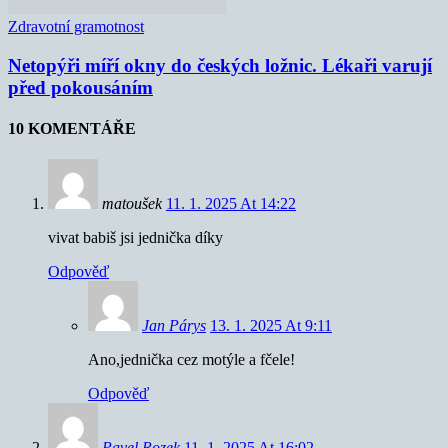
Zdravotní gramotnost
Netopýři míří okny do českých ložnic. Lékaři varují
před pokousáním
10 KOMENTÁŘE
matoušek
11. 1. 2025 At 14:22
vivat babiš jsi jednička díky
Odpověď
Jan Párys
13. 1. 2025 At 9:11
Ano,jednička cez motýle a fčele!
Odpověď
Pavel Rozek
11. 1. 2025 At 16:02