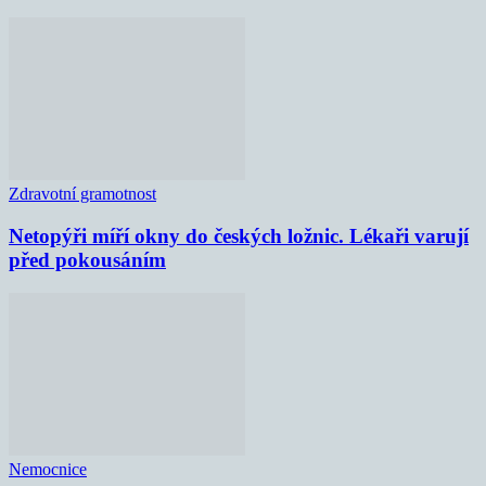
Zdravotní gramotnost
Netopýři míří okny do českých ložnic. Lékaři varují
před pokousáním
Nemocnice