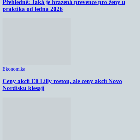
Přehledně: Jaká je hrazená prevence pro ženy u
praktika od ledna 2026
Ekonomika
Ceny akcií Eli Lilly rostou, ale ceny akcií Novo
Nordisku klesají