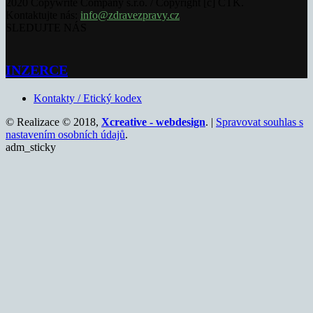
2020 Copywrite Company s.r.o. / Copyright [c] ČTK.
Kontaktujte nás:
info@zdravezpravy.cz
SLEDUJTE NÁS
INZERCE
Kontakty / Etický kodex
© Realizace © 2018,
Xcreative - webdesign
. |
Spravovat souhlas s
nastavením osobních údajů
.
adm_sticky