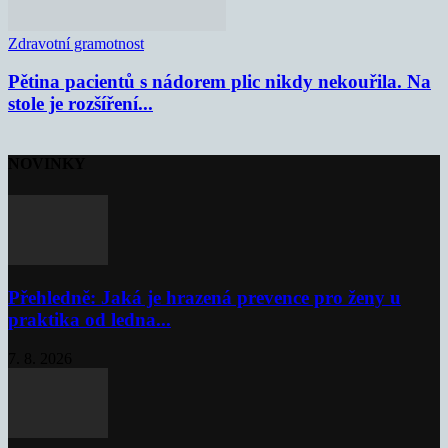
Zdravotní gramotnost
Pětina pacientů s nádorem plic nikdy nekouřila. Na
stole je rozšíření...
NOVINKY
Přehledně: Jaká je hrazená prevence pro ženy u
praktika od ledna...
7. 8. 2026