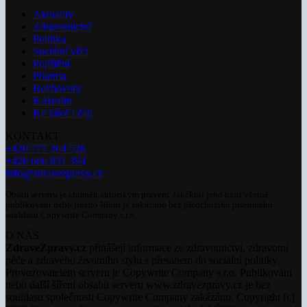
Aktuality
Zdravotnictví
Politika
Sociální věci
Pojištění
Pharma
Rozhovory
E-Health
Ke kávě i čaji
KONTAKT
+420 777 264 528
+420 606 831 394
info@zdravezpravy.cz
Obsah serveru je chráněn autorským právem. Jakékoli jeho užití včetně
publikování nebo jiného šíření je zakázáno bez předchozího písemného
souhlasu Copywrite Company s.r.o.
O NÁS
ZdraveZpravy.cz
přinášejí informace ze zdravotnictví, zdravotní
péče a zdravého životního stylu s přesahem do sociální politiky.
Provozovatelem serveru je Copywrite Company s.r.o. Publikování
nebo další šíření obsahu serveru www.zdravezpravy.cz je bez
souhlasu společnosti Copywrite Company zakázáno. Copyright [c]