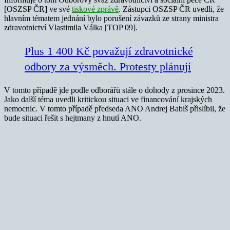
[OSZSP ČR] ve své
tiskové zprávě
. Zástupci OSZSP ČR uvedli, že
hlavním tématem jednání bylo porušení závazků ze strany ministra
zdravotnictví Vlastimila Válka [TOP 09].
Plus 1 400 Kč považují zdravotnické
odbory za výsměch. Protesty plánují
V tomto případě jde podle odborářů stále o dohody z prosince 2023.
Jako další téma uvedli kritickou situaci ve financování krajských
nemocnic. V tomto případě předseda ANO Andrej Babiš přislíbil, že
bude situaci řešit s hejtmany z hnutí ANO.