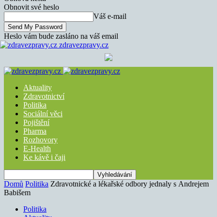
Obnovit své heslo
Váš e-mail
Heslo vám bude zasláno na váš email
zdravezpravy.cz
Aktuality
Zdravotnictví
Politika
Sociální věci
Pojištění
Pharma
Rozhovory
E-Health
Ke kávě i čaji
Domů
Politika
Zdravotnické a lékařské odbory jednaly s Andrejem
Babišem
Politika