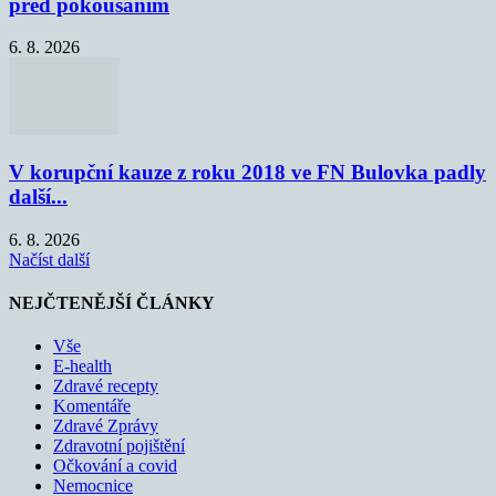
před pokousáním
6. 8. 2026
V korupční kauze z roku 2018 ve FN Bulovka padly
další...
6. 8. 2026
Načíst další
NEJČTENĚJŠÍ ČLÁNKY
Vše
E-health
Zdravé recepty
Komentáře
Zdravé Zprávy
Zdravotní pojištění
Očkování a covid
Nemocnice