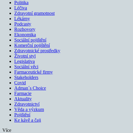
Politika
Léčiva
Zdravotní gramotnost
Lékárny
Podcasty
Rozhovory
Ekonomika
Sociální pojištění
Komerční pojištění
Zdravotnické prostředky
Životní styl
Legislativa
Sociální věci
Farmaceutické firmy
Stakeholders
Covid
Adman´s Choice
Farmacie
Aktuality
Zdravotnictví
Věda a výzkum
Pojištění
Ke kávě a čaji
Více