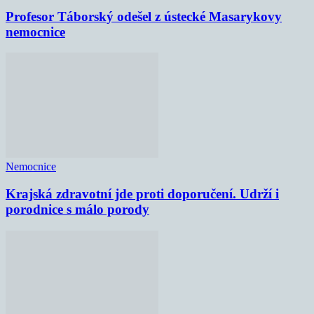
Profesor Táborský odešel z ústecké Masarykovy
nemocnice
Nemocnice
Krajská zdravotní jde proti doporučení. Udrží i
porodnice s málo porody