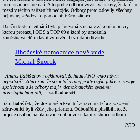
tuto povinnost nemají. A to podle odborů vyvolává obavy, že k růstu
mezd v těchto zařízeních nedojde. Odbory proto oslovily všechny
hejtmany s žádostí o
pomoc při řešení situace.
Dalším bodem jednání byla plánovaná změna v zákoníku práce,
kterou prosazují ODS a TOP 09 a která by umožnila
zaměstnavatelům dávat výpovědi bez udání důvodu.
Jihočeské nemocnice nově vede
Michal Šnorek
„Andrej Babiš znovu deklaroval, že hnutí ANO tento návrh
nepodpoří. Zdůraznil, že sociální dialog je klíčovým pilířem rozvoje
společnosti a že odbory mají v demokratickém systému
nezastupitelnou roli,“
uvádí odboráři.
Sám Babiš řekl, že dostupné a kvalitní zdravotnictví a spokojení
zdravotníci byli vždy jeho prioritou. Odborářům přislíbil i to, že
přijede osobně na plánované dubnové setkání zástupců odborů.
–RED–