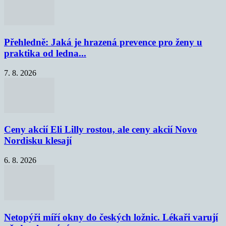
Přehledně: Jaká je hrazená prevence pro ženy u
praktika od ledna...
7. 8. 2026
Ceny akcií Eli Lilly rostou, ale ceny akcií Novo
Nordisku klesají
6. 8. 2026
Netopýři míří okny do českých ložnic. Lékaři varují