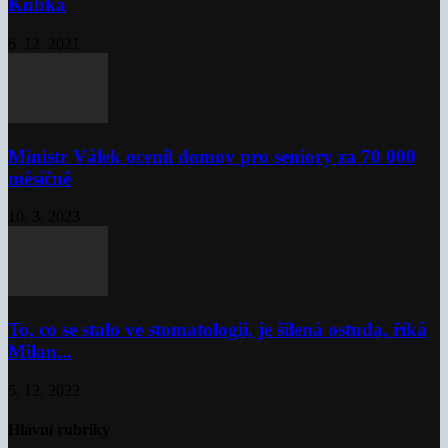
Kubka
6. 12. 2021
Ministr Válek ocenil domov pro seniory za 70 000
měsíčně
10. 3. 2023
To, co se stalo ve stomatologii, je šílená ostuda, říká
Milan...
5. 12. 2022
Hlavní rubriky