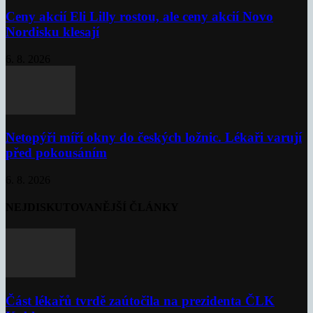
Ceny akcií Eli Lilly rostou, ale ceny akcií Novo
Nordisku klesají
6. 8. 2026
Netopýři míří okny do českých ložnic. Lékaři varují
před pokousáním
6. 8. 2026
NEJDISKUTOVANĚJŠÍ ČLÁNKY
Část lékařů tvrdě zaútočila na prezidenta ČLK