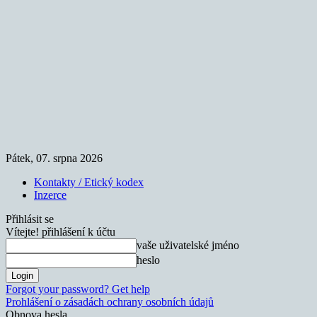
Pátek, 07. srpna 2026
Kontakty / Etický kodex
Inzerce
Přihlásit se
Vítejte! přihlášení k účtu
vaše uživatelské jméno
heslo
Forgot your password? Get help
Prohlášení o zásadách ochrany osobních údajů
Obnova hesla