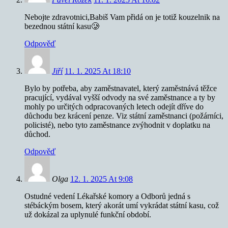
Nebojte zdravotnici,Babiš Vam přidá on je totiž kouzelnik na
bezednou státní kasu🥲
Odpověď
Jiří
11. 1. 2025 At 18:10
Bylo by potřeba, aby zaměstnavatel, který zaměstnává těžce
pracující, vydával vyšší odvody na své zaměstnance a ty by
mohly po určitých odpracovaných letech odejít dříve do
důchodu bez krácení penze. Viz státní zaměstnanci (požárníci,
policisté), nebo tyto zaměstnance zvýhodnit v doplatku na
důchod.
Odpověď
Olga
12. 1. 2025 At 9:08
Ostudné vedení Lékařské komory a Odborů jedná s
stébáckým bosem, který akorát umí vykrádat státní kasu, což
už dokázal za uplynulé funkční období.