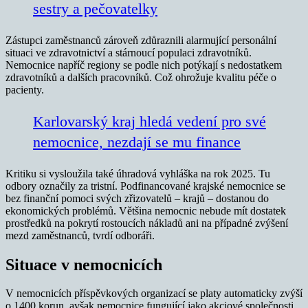
sestry a pečovatelky
Zástupci zaměstnanců zároveň zdůraznili alarmující personální
situaci ve zdravotnictví a stárnoucí populaci zdravotníků.
Nemocnice napříč regiony se podle nich potýkají s nedostatkem
zdravotníků a dalších pracovníků. Což ohrožuje kvalitu péče o
pacienty.
Karlovarský kraj hledá vedení pro své
nemocnice, nezdají se mu finance
Kritiku si vysloužila také úhradová vyhláška na rok 2025. Tu
odbory označily za tristní. Podfinancované krajské nemocnice se
bez finanční pomoci svých zřizovatelů – krajů – dostanou do
ekonomických problémů. Většina nemocnic nebude mít dostatek
prostředků na pokrytí rostoucích nákladů ani na případné zvýšení
mezd zaměstnanců, tvrdí odboráři.
Situace v nemocnicích
V nemocnicích příspěvkových organizací se platy automaticky zvýší
o 1400 korun, avšak nemocnice fungující jako akciové společnosti