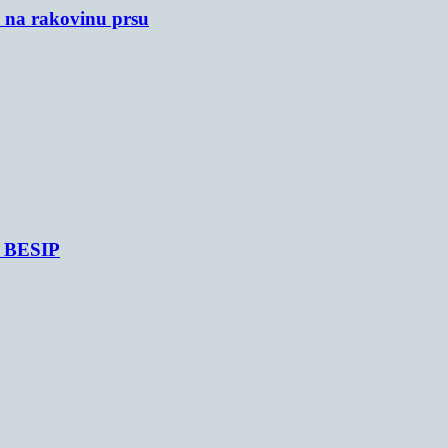
u na rakovinu prsu
je BESIP