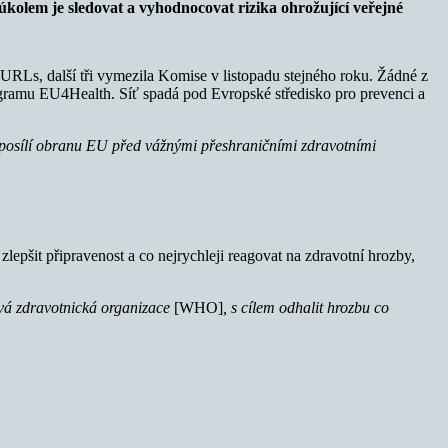
úkolem je sledovat a vyhodnocovat rizika ohrožující veřejné
RLs, další tři vymezila Komise v listopadu stejného roku. Žádné z
ogramu EU4Health. Síť spadá pod Evropské středisko pro prevenci a
ž posílí obranu EU před vážnými přeshraničními zdravotními
lepšit připravenost a co nejrychleji reagovat na zdravotní hrozby,
tová zdravotnická organizace
[WHO]
, s cílem odhalit hrozbu co