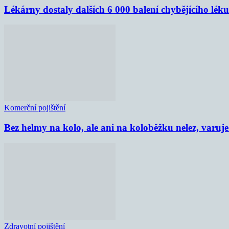
Lékárny dostaly dalších 6 000 balení chybějícího lék
Komerční pojištění
Bez helmy na kolo, ale ani na koloběžku nelez, varu
Zdravotní pojištění