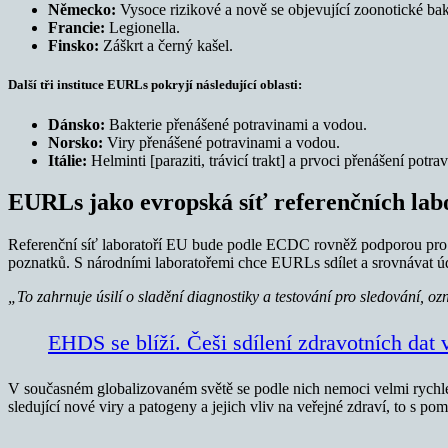
Německo:
Vysoce rizikové a nově se objevující zoonotické bak
Francie:
Legionella.
Finsko:
Záškrt a černý kašel.
Další tři instituce EURLs pokryjí následující oblasti:
Dánsko:
Bakterie přenášené potravinami a vodou.
Norsko:
Viry přenášené potravinami a vodou.
Itálie:
Helminti [paraziti, trávicí trakt] a prvoci přenášení potr
EURLs jako evropská síť referenčních lab
Referenční síť laboratoří EU bude podle ECDC rovněž podporou pro ná
poznatků. S národními laboratořemi chce EURLs sdílet a srovnávat úd
„To zahrnuje úsilí o sladění diagnostiky a testování pro sledování,
EHDS se blíží. Češi sdílení zdravotních dat
V současném globalizovaném světě se podle nich nemoci velmi rychle a
sledující nové viry a patogeny a jejich vliv na veřejné zdraví, to s po