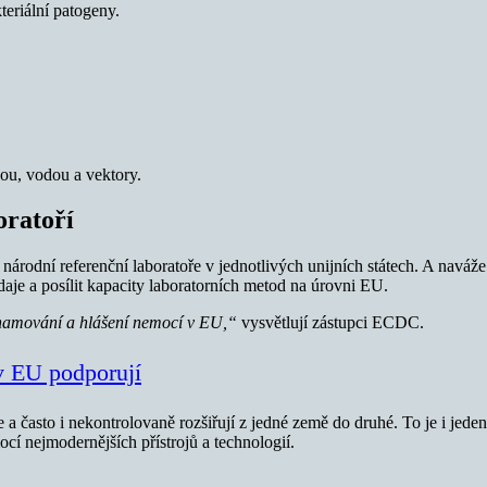
teriální patogeny.
avou, vodou a vektory.
oratoří
rodní referenční laboratoře v jednotlivých unijních státech. A naváže
aje a posílit kapacity laboratorních metod na úrovni EU.
 oznamování a hlášení nemocí v EU,“
vysvětlují zástupci ECDC.
 v EU podporují
 často i nekontrolovaně rozšiřují z jedné země do druhé. To je i jeden
mocí nejmodernějších přístrojů a technologií.