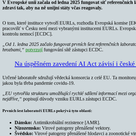
V Evropské unii začala od ledna 2025 fungovat síť referenčních 
zdraví tak, aby na ně unijní státy včas reagovaly.
O tom, které instituce vytvoří EURLs, rozhodla Evropská komise [EK
pracovišť v Česku není mezi vybranými institucemi EURLs. Evropská s
kontrolu nemocí [ECDC].
„Od 1. ledna 2025 začalo fungovat prvních šest referenčních laborat
hrozbami,“
potvrzují
fungování sítě zástupci ECDC.
Na úspěšném zavedení AI Act závisí i české 
Určené laboratoře sdružují vědecká konsorcia z celé EU. Ta monitorují
jakou byla třeba pandemie covidu-19.
„EU vytvořila strukturu umožňující rychlé sdílení informací mezi org
nejdříve,“
popisují důvody vzniku EURLs zástupci ECDC.
Prvních šest laboratoří EURLs pokrývá tyto oblasti:
Dánsko:
Antimikrobiální rezistence [AMR].
Nizozemsko:
Virové patogeny přenášené vektory.
Švédsko:
Virové patogeny přenášené hlodavci a zoonotické vir