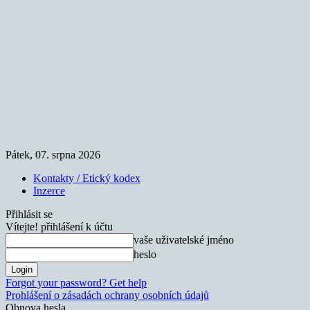
Pátek, 07. srpna 2026
Kontakty / Etický kodex
Inzerce
Přihlásit se
Vítejte! přihlášení k účtu
vaše uživatelské jméno
heslo
Forgot your password? Get help
Prohlášení o zásadách ochrany osobních údajů
Obnova hesla