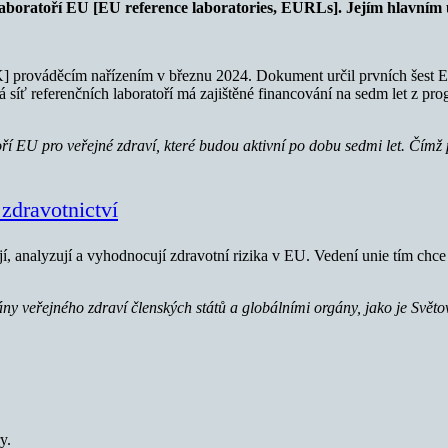
laboratoří EU [EU reference laboratories, EURLs]. Jejím hlavním 
] prováděcím nařízením v březnu 2024. Dokument určil prvních šest EU
íť referenčních laboratoří má zajištěné financování na sedm let z pr
oří EU pro veřejné zdraví, které budou aktivní po dobu sedmi let. Čím
zdravotnictví
, analyzují a vyhodnocují zdravotní rizika v EU. Vedení unie tím chce z
ány veřejného zdraví členských států a globálními orgány, jako je Svě
y.