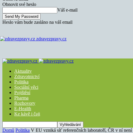
Obnovit své heslo
Váš e-mail
Heslo vám bude zasláno na váš email
zdravezpravy.cz
Aktuality
Zdravotnictví
Politika
Sociální věci
Pojištění
Pharma
Rozhovory
E-Health
Ke kávě i čaji
Domů
Politika
V EU vzniká síť referenčních laboratoří, ČR v ní není