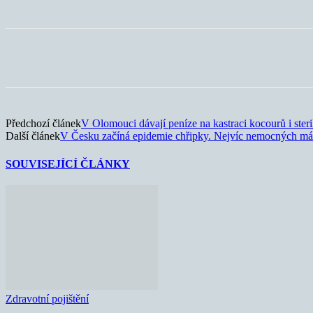
Sdílet
Předchozí článek
V Olomouci dávají peníze na kastraci kocourů i steri
Další článek
V Česku začíná epidemie chřipky. Nejvíc nemocných má
SOUVISEJÍCÍ ČLÁNKY
Zdravotní pojištění