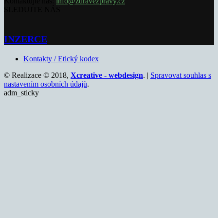
Kontaktujte nás:
info@zdravezpravy.cz
SLEDUJTE NÁS
INZERCE
Kontakty / Etický kodex
© Realizace © 2018,
Xcreative - webdesign
. |
Spravovat souhlas s
nastavením osobních údajů
.
adm_sticky