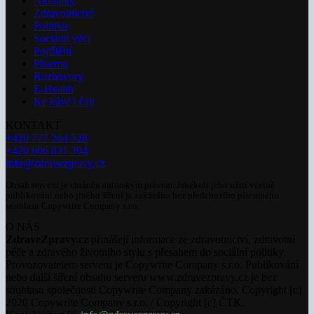
Aktuality
Zdravotnictví
Politika
Sociální věci
Pojištění
Pharma
Rozhovory
E-Health
Ke kávě i čaji
KONTAKT
+420 777 264 528
+420 606 831 394
info@zdravezpravy.cz
Obsah serveru je chráněn autorským právem. Jakékoli jeho užití včetně
publikování nebo jiného šíření je zakázáno bez předchozího písemného
souhlasu Copywrite Company s.r.o.
O NÁS
ZdraveZpravy.cz
přinášejí informace ze zdravotnictví, zdravotní
péče a zdravého životního stylu s přesahem do sociální politiky.
Provozovatelem serveru je Copywrite Company s.r.o. Publikování
nebo další šíření obsahu serveru www.zdravezpravy.cz je bez
souhlasu společnosti Copywrite Company zakázáno. Copyright [c]
2020 Copywrite Company s.r.o. / Copyright [c] ČTK.