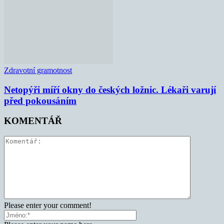
Zdravotní gramotnost
Netopýři míří okny do českých ložnic. Lékaři varují
před pokousáním
KOMENTÁŘ
Please enter your comment!