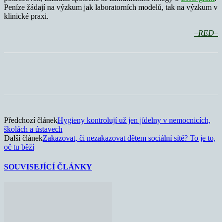
Peníze žádají na výzkum jak laboratorních modelů, tak na výzkum v
klinické praxi.
–RED–
Předchozí článek
Hygieny kontrolují už jen jídelny v nemocnicích,
školách a ústavech
Další článek
Zakazovat, či nezakazovat dětem sociální sítě? To je to,
oč tu běží
SOUVISEJÍCÍ ČLÁNKY