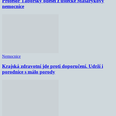
Profesor Táborský odešel z ústecké Masarykovy
nemocnice
Nemocnice
Krajská zdravotní jde proti doporučení. Udrží i
porodnice s málo porody