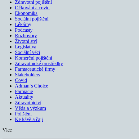
Zdravotní pojištění
Očkování a covid
Ekonomika
Sociální pojištění
Lékárny
Podcasty
Rozhovory
Životní styl
Legislativa
Sociální věci
Komerční pojištění
Zdravotnické prostředky
Farmaceutické firmy
Stakeholders
Covid
Adman´s Choice
Farmacie
Aktuality
Zdravotnictví
Věda a výzkum
Pojištění
Ke kávě a čaji
Více