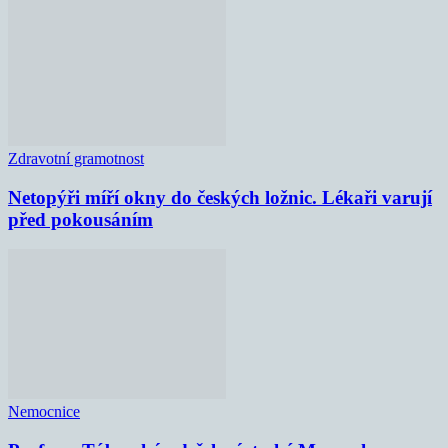
Zdravotní gramotnost
Netopýři míří okny do českých ložnic. Lékaři varují
před pokousáním
Nemocnice