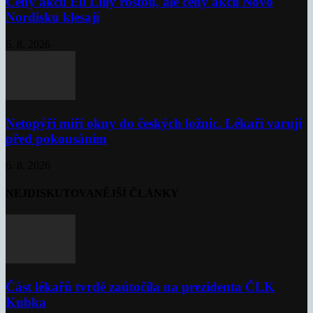
Ceny akcií Eli Lilly rostou, ale ceny akcií Novo
Nordisku klesají
6. 8. 2026
Netopýři míří okny do českých ložnic. Lékaři varují
před pokousáním
6. 8. 2026
NEJDISKUTOVANĚJŠÍ ČLÁNKY
Část lékařů tvrdě zaútočila na prezidenta ČLK
Kubka