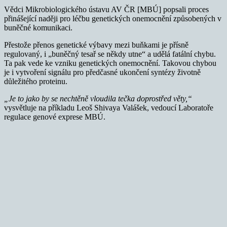
Vědci Mikrobiologického ústavu AV ČR [MBÚ] popsali proces
přinášející naději pro léčbu genetických onemocnění způsobených v
buněčné komunikaci.
Přestože přenos genetické výbavy mezi buňkami je přísně
regulovaný, i „buněčný tesař se někdy utne“ a udělá fatální chybu.
Ta pak vede ke vzniku genetických onemocnění. Takovou chybou
je i vytvoření signálu pro předčasné ukončení syntézy životně
důležitého proteinu.
„Je to jako by se nechtěně vloudila tečka doprostřed věty,“
vysvětluje na příkladu Leoš Shivaya Valášek, vedoucí Laboratoře
regulace genové exprese MBÚ.