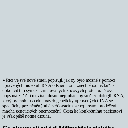
Vědci ve své nové studii popisují, jak by bylo možné s pomocí
upravených molekul tRNA odstranit onu „nechtěnou tečku“, a
dokončit tím syntézu zmutovaných klíčových proteinů. Nově
popsaná zjištění otevírají dosud neprobádaný směr v biologii tRNA,
který by mohl usnadnit návrh geneticky upravených tRNA se
specificky pozměněnými dekódovacími schopnostmi pro léčení
mnoha genetických onemocnění. Cesta ke konkrétnímu pacientovi
je však ještě hodně dlouhá.