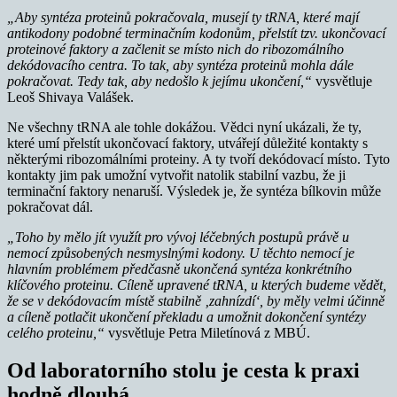
„Aby syntéza proteinů pokračovala, musejí ty tRNA, které mají
antikodony podobné terminačním kodonům, přelstít tzv. ukončovací
proteinové faktory a začlenit se místo nich do ribozomálního
dekódovacího centra. To tak, aby syntéza proteinů mohla dále
pokračovat. Tedy tak, aby nedošlo k jejímu ukončení,“
vysvětluje
Leoš Shivaya Valášek.
Ne všechny tRNA ale tohle dokážou. Vědci nyní ukázali, že ty,
které umí přelstít ukončovací faktory, utvářejí důležité kontakty s
některými ribozomálními proteiny. A ty tvoří dekódovací místo. Tyto
kontakty jim pak umožní vytvořit natolik stabilní vazbu, že ji
terminační faktory nenaruší. Výsledek je, že syntéza bílkovin může
pokračovat dál.
„Toho by mělo jít využít pro vývoj léčebných postupů právě u
nemocí způsobených nesmyslnými kodony. U těchto nemocí je
hlavním problémem předčasně ukončená syntéza konkrétního
klíčového proteinu. Cíleně upravené tRNA, u kterých budeme vědět,
že se v dekódovacím místě stabilně ‚zahnízdí‘, by měly velmi účinně
a cíleně potlačit ukončení překladu a umožnit dokončení syntézy
celého proteinu,“
vysvětluje Petra Miletínová z MBÚ.
Od laboratorního stolu je cesta k praxi
hodně dlouhá