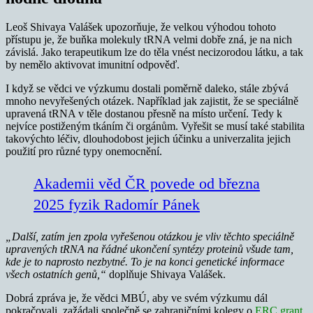
Leoš Shivaya Valášek upozorňuje, že velkou výhodou tohoto
přístupu je, že buňka molekuly tRNA velmi dobře zná, je na nich
závislá. Jako terapeutikum lze do těla vnést necizorodou látku, a tak
by nemělo aktivovat imunitní odpověď.
I když se vědci ve výzkumu dostali poměrně daleko, stále zbývá
mnoho nevyřešených otázek. Například jak zajistit, že se speciálně
upravená tRNA v těle dostanou přesně na místo určení. Tedy k
nejvíce postiženým tkáním či orgánům. Vyřešit se musí také stabilita
takovýchto léčiv, dlouhodobost jejich účinku a univerzalita jejich
použití pro různé typy onemocnění.
Akademii věd ČR povede od března
2025 fyzik Radomír Pánek
„Další, zatím jen zpola vyřešenou otázkou je vliv těchto speciálně
upravených tRNA na řádné ukončení syntézy proteinů všude tam,
kde je to naprosto nezbytné. To je na konci genetické informace
všech ostatních genů,“
doplňuje Shivaya Valášek.
Dobrá zpráva je, že vědci MBÚ, aby ve svém výzkumu dál
pokračovali, zažádali společně se zahraničními kolegy o
ERC grant
.