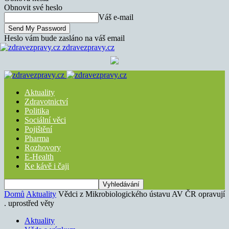
Obnovit své heslo
Váš e-mail
Heslo vám bude zasláno na váš email
zdravezpravy.cz
Aktuality
Zdravotnictví
Politika
Sociální věci
Pojištění
Pharma
Rozhovory
E-Health
Ke kávě i čaji
Domů
Aktuality
Vědci z Mikrobiologického ústavu AV ČR opravují
. uprostřed věty
Aktuality