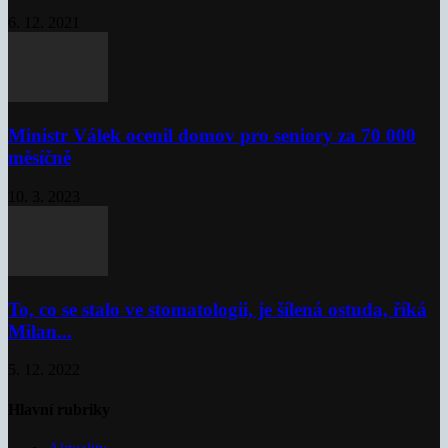
6. 12. 2021
Ministr Válek ocenil domov pro seniory za 70 000
měsíčně
10. 3. 2023
To, co se stalo ve stomatologii, je šílená ostuda, říká
Milan...
5. 12. 2022
Hlavní rubriky