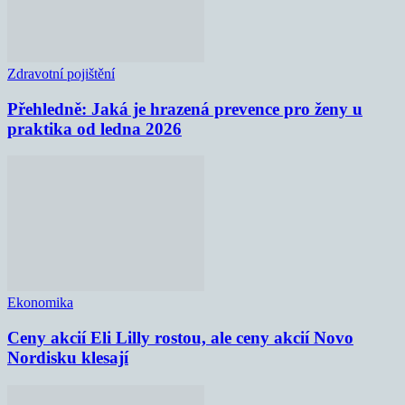
Zdravotní pojištění
Přehledně: Jaká je hrazená prevence pro ženy u
praktika od ledna 2026
Ekonomika
Ceny akcií Eli Lilly rostou, ale ceny akcií Novo
Nordisku klesají