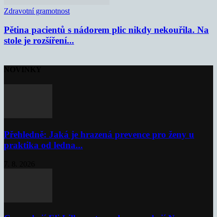
Zdravotní gramotnost
Pětina pacientů s nádorem plic nikdy nekouřila. Na
stole je rozšíření...
NOVINKY
Přehledně: Jaká je hrazená prevence pro ženy u
praktika od ledna...
7. 8. 2026