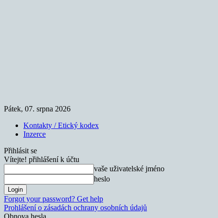
Pátek, 07. srpna 2026
Kontakty / Etický kodex
Inzerce
Přihlásit se
Vítejte! přihlášení k účtu
vaše uživatelské jméno
heslo
Forgot your password? Get help
Prohlášení o zásadách ochrany osobních údajů
Obnova hesla