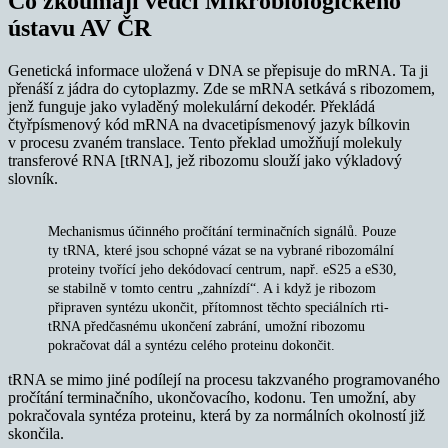
Co zkoumají vědci Mikrobiologického
ústavu AV ČR
Genetická informace uložená v DNA se přepisuje do mRNA. Ta ji
přenáší z jádra do cytoplazmy. Zde se mRNA setkává s ribozomem,
jenž funguje jako vyladěný molekulární dekodér. Překládá
čtyřpísmenový kód mRNA na dvacetipísmenový jazyk bílkovin
v procesu zvaném translace. Tento překlad umožňují molekuly
transferové RNA [tRNA], jež ribozomu slouží jako výkladový
slovník.
Mechanismus účinného pročítání terminačních signálů. Pouze
ty tRNA, které jsou schopné vázat se na vybrané ribozomální
proteiny tvořící jeho dekódovací centrum, např. eS25 a eS30,
se stabilně v tomto centru „zahnízdí“. A i když je ribozom
připraven syntézu ukončit, přítomnost těchto speciálních rti-
tRNA předčasnému ukončení zabrání, umožní ribozomu
pokračovat dál a syntézu celého proteinu dokončit.
tRNA se mimo jiné podílejí na procesu takzvaného programovaného
pročítání terminačního, ukončovacího, kodonu. Ten umožní, aby
pokračovala syntéza proteinu, která by za normálních okolností již
skončila.