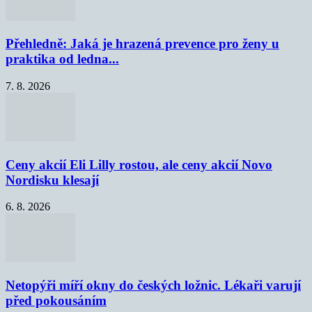
Přehledně: Jaká je hrazená prevence pro ženy u
praktika od ledna...
7. 8. 2026
Ceny akcií Eli Lilly rostou, ale ceny akcií Novo
Nordisku klesají
6. 8. 2026
Netopýři míří okny do českých ložnic. Lékaři varují
před pokousáním