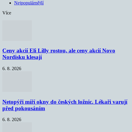
Nejpopulárnější
Více
Ceny akcií Eli Lilly rostou, ale ceny akcií Novo
Nordisku klesají
6. 8. 2026
Netopýři míří okny do českých ložnic. Lékaři varují
před pokousáním
6. 8. 2026