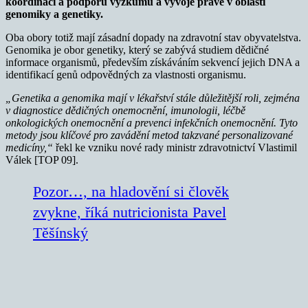
koordinaci a podporu výzkumu a vývoje právě v oblasti
genomiky a genetiky.
Oba obory totiž mají zásadní dopady na zdravotní stav obyvatelstva.
Genomika je obor genetiky, který se zabývá studiem dědičné
informace organismů, především získáváním sekvencí jejich DNA a
identifikací genů odpovědných za vlastnosti organismu.
„
Genetika a genomika mají v lékařství stále důležitější roli, zejména
v diagnostice dědičných onemocnění, imunologii, léčbě
onkologických onemocnění a prevenci infekčních onemocnění. Tyto
metody jsou klíčové pro zavádění metod takzvané personalizované
medicíny,“
řekl ke vzniku nové rady ministr zdravotnictví Vlastimil
Válek [TOP 09].
Pozor…, na hladovění si člověk
zvykne, říká nutricionista Pavel
Těšínský