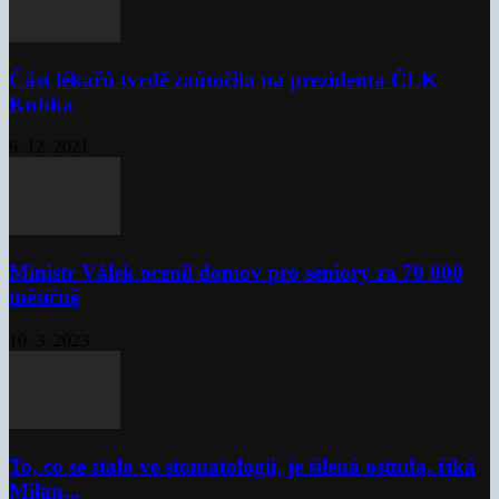
Část lékařů tvrdě zaútočila na prezidenta ČLK
Kubka
6. 12. 2021
Ministr Válek ocenil domov pro seniory za 70 000
měsíčně
10. 3. 2023
To, co se stalo ve stomatologii, je šílená ostuda, říká
Milan...