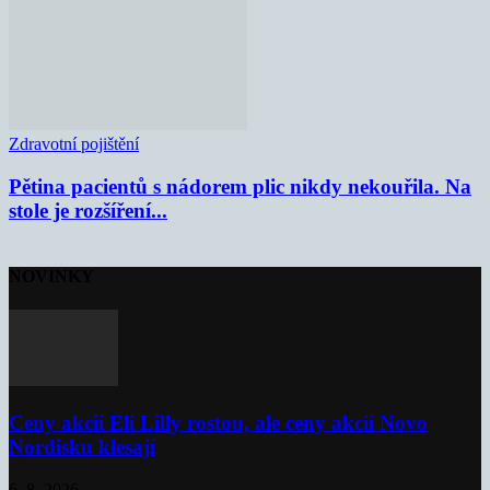
Zdravotní pojištění
Pětina pacientů s nádorem plic nikdy nekouřila. Na
stole je rozšíření...
NOVINKY
Ceny akcií Eli Lilly rostou, ale ceny akcií Novo
Nordisku klesají
6. 8. 2026