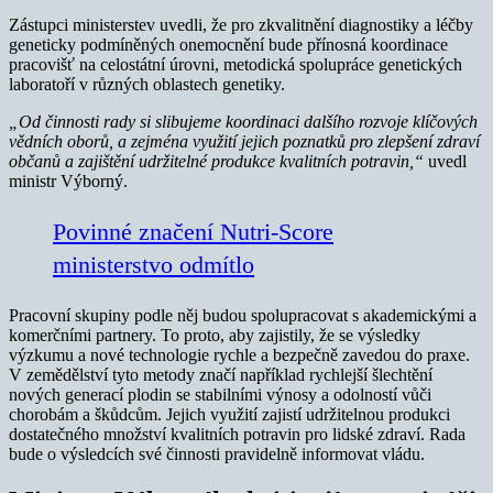
Zástupci ministerstev uvedli, že pro zkvalitnění diagnostiky a léčby
geneticky podmíněných onemocnění bude přínosná koordinace
pracovišť na celostátní úrovni, metodická spolupráce genetických
laboratoří v různých oblastech genetiky.
„Od činnosti rady si slibujeme koordinaci dalšího rozvoje klíčových
vědních oborů, a zejména využití jejich poznatků pro zlepšení zdraví
občanů a zajištění udržitelné produkce kvalitních potravin,“
uvedl
ministr Výborný.
Povinné značení Nutri-Score
ministerstvo odmítlo
Pracovní skupiny podle něj budou spolupracovat s akademickými a
komerčními partnery. To proto, aby zajistily, že se výsledky
výzkumu a nové technologie rychle a bezpečně zavedou do praxe.
V zemědělství tyto metody značí například rychlejší šlechtění
nových generací plodin se stabilními výnosy a odolností vůči
chorobám a škůdcům. Jejich využití zajistí udržitelnou produkci
dostatečného množství kvalitních potravin pro lidské zdraví. Rada
bude o výsledcích své činnosti pravidelně informovat vládu.