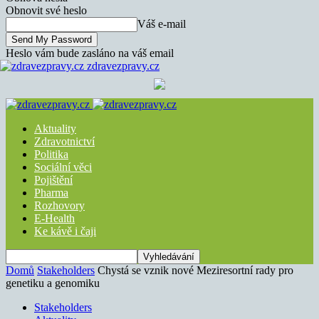
Obnovit své heslo
Váš e-mail
Heslo vám bude zasláno na váš email
zdravezpravy.cz
Aktuality
Zdravotnictví
Politika
Sociální věci
Pojištění
Pharma
Rozhovory
E-Health
Ke kávě i čaji
Domů
Stakeholders
Chystá se vznik nové Meziresortní rady pro
genetiku a genomiku
Stakeholders