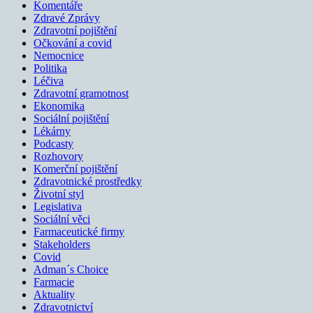
Komentáře
Zdravé Zprávy
Zdravotní pojištění
Očkování a covid
Nemocnice
Politika
Léčiva
Zdravotní gramotnost
Ekonomika
Sociální pojištění
Lékárny
Podcasty
Rozhovory
Komerční pojištění
Zdravotnické prostředky
Životní styl
Legislativa
Sociální věci
Farmaceutické firmy
Stakeholders
Covid
Adman´s Choice
Farmacie
Aktuality
Zdravotnictví