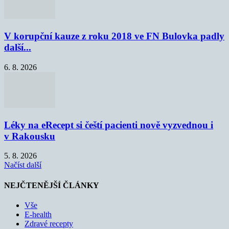
V korupční kauze z roku 2018 ve FN Bulovka padly
další...
6. 8. 2026
Léky na eRecept si čeští pacienti nově vyzvednou i
v Rakousku
5. 8. 2026
Načíst další
NEJČTENĚJŠÍ ČLÁNKY
Vše
E-health
Zdravé recepty