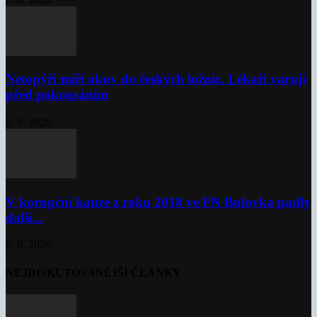
Netopýři míří okny do českých ložnic. Lékaři varují
před pokousáním
6. 8. 2026
V korupční kauze z roku 2018 ve FN Bulovka padly
další...
6. 8. 2026
NEJDISKUTOVANĚJŠÍ ČLÁNKY