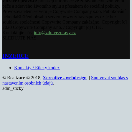
ZdraveZpravy.cz
přinášejí informace ze zdravotnictví, zdravotní
péče a zdravého životního stylu s přesahem do sociální politiky.
Provozovatelem serveru je Copywrite Company s.r.o. Publikování
nebo další šíření obsahu serveru www.zdravezpravy.cz je bez
souhlasu společnosti Copywrite Company zakázáno. Copyright [c]
2020 Copywrite Company s.r.o. / Copyright [c] ČTK.
Kontaktujte nás:
info@zdravezpravy.cz
SLEDUJTE NÁS
INZERCE
Kontakty / Etický kodex
© Realizace © 2018,
Xcreative - webdesign
. |
Spravovat souhlas s
nastavením osobních údajů
.
adm_sticky