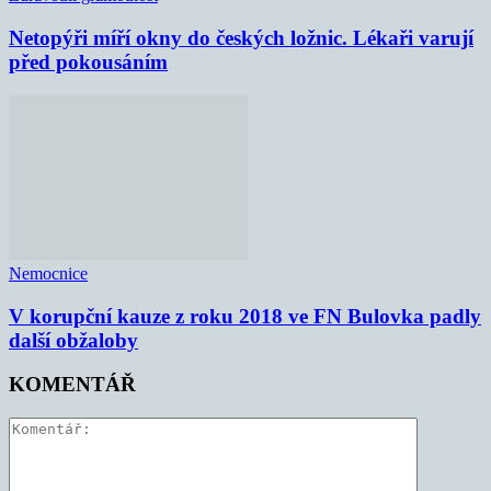
Netopýři míří okny do českých ložnic. Lékaři varují
před pokousáním
Nemocnice
V korupční kauze z roku 2018 ve FN Bulovka padly
další obžaloby
KOMENTÁŘ