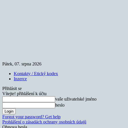
Pátek, 07. srpna 2026
Kontakty / Etický kodex
Inzerce
Přihlásit se
Vítejte! přihlášení k účtu
vaše uživatelské jméno
heslo
Forgot your password? Get help
Prohlášení o zásadách ochrany osobních údajů
Obnova hesla