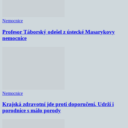
Nemocnice
Profesor Táborský odešel z ústecké Masarykovy
nemocnice
Nemocnice
Krajská zdravotní jde proti doporučení. Udrží i
porodnice s málo porody