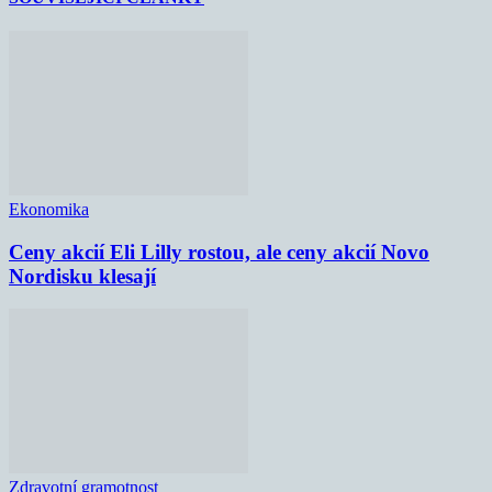
Ekonomika
Ceny akcií Eli Lilly rostou, ale ceny akcií Novo
Nordisku klesají
Zdravotní gramotnost