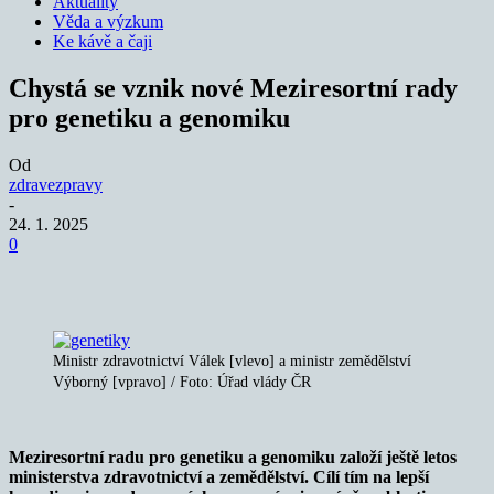
Aktuality
Věda a výzkum
Ke kávě a čaji
Chystá se vznik nové Meziresortní rady
pro genetiku a genomiku
Od
zdravezpravy
-
24. 1. 2025
0
Ministr zdravotnictví Válek [vlevo] a ministr zemědělství
Výborný [vpravo] / Foto: Úřad vlády ČR
Meziresortní radu pro genetiku a genomiku založí ještě letos
ministerstva zdravotnictví a zemědělství. Cílí tím na lepší