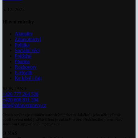
5. 12. 2022
Hlavní rubriky
Aktuality
Zdravotnictví
Politika
Sociální věci
Pojištění
Pharma
Rozhovory
E-Health
Ke kávě i čaji
KONTAKT
+420 777 264 528
+420 606 831 394
info@zdravezpravy.cz
Obsah serveru je chráněn autorským právem. Jakékoli jeho užití včetně
publikování nebo jiného šíření je zakázáno bez předchozího písemného
souhlasu Copywrite Company s.r.o.
O NÁS