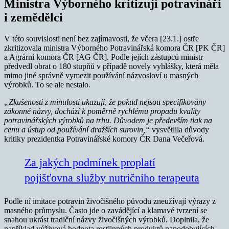
Ministra Výborného kritizují potravináři
i zemědělci
V této souvislosti není bez zajímavosti, že včera [23.1.] ostře
zkritizovala ministra Výborného Potravinářská komora ČR [PK ČR]
a Agrární komora ČR [AG ČR]. Podle jejích zástupců ministr
předvedl obrat o 180 stupňů v případě novely vyhlášky, která měla
mimo jiné správně vymezit používání názvosloví u masných
výrobků. To se ale nestalo.
„Zkušenosti z minulosti ukazují, že pokud nejsou specifikovány
zákonné názvy, dochází k poměrně rychlému propadu kvality
potravinářských výrobků na trhu. Důvodem je především tlak na
cenu a ústup od používání dražších surovin,“
vysvětlila důvody
kritiky prezidentka Potravinářské komory ČR Dana Večeřová.
Za jakých podmínek proplatí
pojišťovna služby nutričního terapeuta
Podle ní imitace potravin živočišného původu zneužívají výrazy z
masného průmyslu. Často jde o zavádějící a klamavé tvrzení se
snahou ukrást tradiční názvy živočišných výrobků. Doplnila, že
například výživová hodnota rostlinných produktů napodobujících