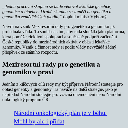
„Jedna pracovní skupina se bude věnovat lékařské genetice,
genomice a bioetice. Druhá skupina se zaměří na genetiku a
genomiku zemědělských plodin,“
doplnil ministr Výborný.
Návrh na vznik Meziresortní rady pro genetiku a genomiku již
projednala vláda. Ta souhlasí s tím, aby rada sloužila jako platforma,
která pomůže efektivní spolupráci a současně podpoří začlenění
České republiky do mezinárodních aktivit v oblasti lékařské
genomiky. Vznik a činnost rady si podle vlády nevyžádá žádný
příspěvek ze státního rozpočtu.
Meziresortní rady pro genetiku a
genomiku v praxi
Jedním z klíčových cílů rady mý být příprava Národní strategie pro
oblast genetiky a genomiky. Ta naváže na další strategie, jako je
například Národní strategie pro vzácná onemocnění nebo Národní
onkologický program ČR.
Národní onkologický plán je v běhu.
Mohl by ale i přidat