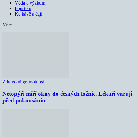
Věda a výzkum
Pojištění
Ke kávě a čaji
Více
Zdravotní gramotnost
Netopýři míří okny do českých ložnic. Lékaři varují
před pokousáním