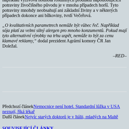
potraviny živočišného původu je v mnoha případech horší. Tyto
potraviny mnohdy neobsahují ani základní živiny a v některých
případech dokonce ani bílkoviny, tvrdí Večeřová.
„O kvalitativních parametrech nemůže být vůbec řeč. Například
sója platí za velmi silný alergen pro mnoho konzumentů. Pokud mají
tyto alternativní výrobky na trhu uspět, nemůže to být za cenu
klamavé reklamy,“
dodal prezident Agrární komory ČR Jan
Doležal.
–RED–
Předchozí článek
Nemocnice není hotel. Standardní lůžka v USA
neznají, říká lékař
Další článek
Nejvíc starých doktorů je v Itálii, mladých na Maltě
SOUVISEJÍCÍ ČLÁNKY