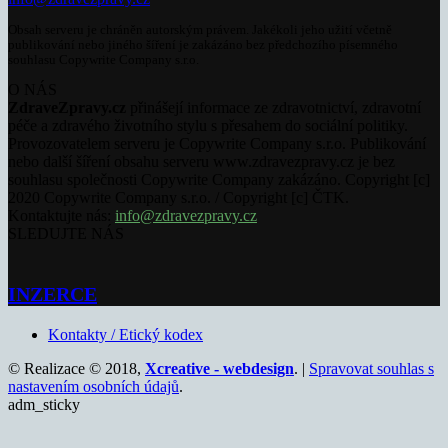
Obsah serveru je chráněn autorským právem. Jakékoli jeho užití včetně
publikování nebo jiného šíření je zakázáno bez předchozího písemného
souhlasu Copywrite Company s.r.o.
O NÁS
ZdraveZpravy.cz
přinášejí informace ze zdravotnictví, zdravotní
péče a zdravého životního stylu s přesahem do sociální politiky.
Provozovatelem serveru je Copywrite Company s.r.o. Publikování
nebo další šíření obsahu serveru www.zdravezpravy.cz je bez
souhlasu společnosti Copywrite Company zakázáno. Copyright [c]
2020 Copywrite Company s.r.o. / Copyright [c] ČTK.
Kontaktujte nás:
info@zdravezpravy.cz
SLEDUJTE NÁS
INZERCE
Kontakty / Etický kodex
© Realizace © 2018,
Xcreative - webdesign
. |
Spravovat souhlas s
nastavením osobních údajů
.
adm_sticky