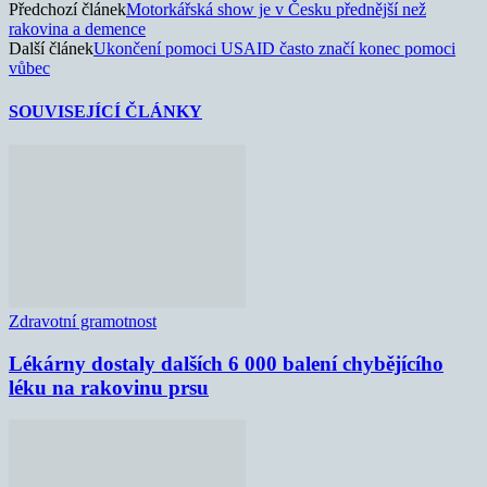
Předchozí článek
Motorkářská show je v Česku přednější než
rakovina a demence
Další článek
Ukončení pomoci USAID často značí konec pomoci
vůbec
SOUVISEJÍCÍ ČLÁNKY
Zdravotní gramotnost
Lékárny dostaly dalších 6 000 balení chybějícího
léku na rakovinu prsu