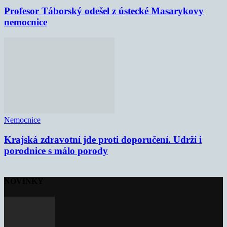
Profesor Táborský odešel z ústecké Masarykovy
nemocnice
Nemocnice
Krajská zdravotní jde proti doporučení. Udrží i
porodnice s málo porody
NOVINKY