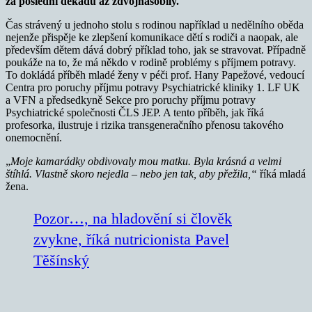
za poslední dekádu až zdvojnásobily.
Čas strávený u jednoho stolu s rodinou například u nedělního oběda
nejenže přispěje ke zlepšení komunikace dětí s rodiči a naopak, ale
především dětem dává dobrý příklad toho, jak se stravovat. Případně
poukáže na to, že má někdo v rodině problémy s příjmem potravy.
To dokládá příběh mladé ženy v péči prof. Hany Papežové, vedoucí
Centra pro poruchy příjmu potravy Psychiatrické kliniky 1. LF UK
a VFN a předsedkyně Sekce pro poruchy příjmu potravy
Psychiatrické společnosti ČLS JEP. A tento příběh, jak říká
profesorka, ilustruje i rizika transgeneračního přenosu takového
onemocnění.
„
Moje kamarádky obdivovaly mou matku. Byla krásná a velmi
štíhlá. Vlastně skoro nejedla – nebo jen tak, aby přežila,“
říká mladá
žena.
Pozor…, na hladovění si člověk
zvykne, říká nutricionista Pavel
Těšínský