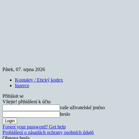
Pátek, 07. srpna 2026
Kontakty / Etický kodex
Inzerce
Přihlásit se
Vítejte! přihlášení k účtu
vaše uživatelské jméno
heslo
Forgot your password? Get help
Prohlášení o zásadách ochrany osobních údajů
Obnova hesla