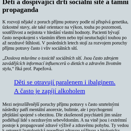
Děti a dospívající drtí sociální sítě a tamní
propaganda
K rozvoji nějaké z poruch příjmu potravy podle ní přispívá genetika,
úzkostné stavy, ale také orientace na výkon, touha po pozornosti,
soutěživost a nejistota v hledání vlastní hodnoty. Pacienti bývají
často nespokojeni s vlastním tělem nebo trpí neutuchající touhou po
až nezdravé štíhlosti. V posledních letech stojí za rozvojem poruchy
příjmu potravy často i vliv sociálních sítí.
„
Doslova mluvíme o toxicitě sociálních sítí. Jsou často zdrojem
zavádějících informací influencerů o dietách a zdravém životním
stylu
,“ říká prof. Papežová.
Děti se otravují paralenem i ibalginem.
A často je zapíjí alkoholem
Mezi nejrozšířenější poruchy příjmu potravy s často smrtelnými
následky patří mentální anorexie, bulimie, ale i psychogenní
přejídání spojené s obezitou. Dle zkušeností psychiatrů jim snáze
podléhají lidé s nezdravým sebevědomím. A na vině jsou i extrémní
postoje k propagované zdravé výživě a zdravému pohybu. Ty vedou
k ortorexii [patologická posedlost zdravou výživou a biologicky