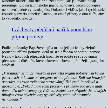
Mnohdy musela jako dítě přihlížet i tomu, jak její matka potají
přesunuje jídlo na talíř někoho jiného, schovává pečivo do kapes
nebo nenápadně vyhazuje jídlo. Dokonce i viděla, jak si rychle strká
kousek pizzy do kabelky. Anebo jen cinká příbory o dno talíře, aby
to vypadalo, jako že jí.
I záchvaty přejídání patří k poruchám
příjmu potravy
Podle profesorky Papežové trpěla matka její pacientky zřejmě
poruchou příjmu potravy, která už si ale žádala odbornou pomoc.
Navíc v takových případech hrozí, že se potíže se stravováním
přenesou na dítě, děti, které takovému chování přihlížejí a jsou jeho
součástí.
„
V rodinách se může vyskytovat porucha příjmu potravy v několika
generacích, mluvíme o transgeneračním přenosu. Roli zde hraje jak
genetika, tak vzor rodinného stravování,
“ říká prof. Papežová a
upozorňuje: „
Pokud máte sami problém s příjmem potravy a máte
doma děti nebo teenagery, řešte to! Stejně tak v případě, že od svých
blízkých často slýcháte ony typické věty, zdánlivě nevinné a
nenápadné.“