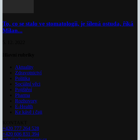
To, co se stalo ve stomatologii, je šílená ostuda, říká
Milan...
5. 12. 2022
Hlavní rubriky
Aktuality
Zdravotnictví
Politika
Sociální věci
Pojištění
Pharma
Rozhovory
E-Health
Ke kávě i čaji
KONTAKT
+420 777 264 528
+420 606 831 394
info@zdravezpravy.cz