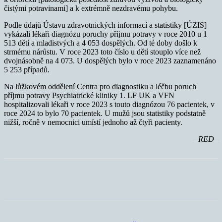
čistými potravinami] a k extrémně nezdravému pohybu.
Podle údajů Ústavu zdravotnických informací a statistiky [ÚZIS]
vykázali lékaři diagnózu poruchy příjmu potravy v roce 2010 u 1
513 dětí a mladistvých a 4 053 dospělých. Od té doby došlo k
strmému nárůstu. V roce 2023 toto číslo u dětí stouplo více než
dvojnásobně na 4 073. U dospělých bylo v roce 2023 zaznamenáno
5 253 případů.
Na lůžkovém oddělení Centra pro diagnostiku a léčbu poruch
příjmu potravy Psychiatrické kliniky 1. LF UK a VFN
hospitalizovali lékaři v roce 2023 s touto diagnózou 76 pacientek, v
roce 2024 to bylo 70 pacientek. U mužů jsou statistiky podstatně
nižší, ročně v nemocnici umístí jednoho až čtyři pacienty.
–RED–