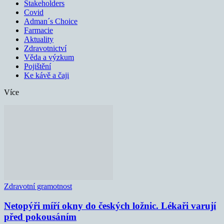
Stakeholders
Covid
Adman´s Choice
Farmacie
Aktuality
Zdravotnictví
Věda a výzkum
Pojištění
Ke kávě a čaji
Více
Zdravotní gramotnost
Netopýři míří okny do českých ložnic. Lékaři varují
před pokousáním