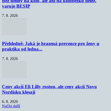
Bez helmy na kolo, ale ani na koloběžku nelez,
varuje BESIP
7. 8. 2026
Přehledně: Jaká je hrazená prevence pro ženy u
praktika od ledna...
7. 8. 2026
Ceny akcií Eli Lilly rostou, ale ceny akcií Novo
Nordisku klesají
6. 8. 2026
Načíst další