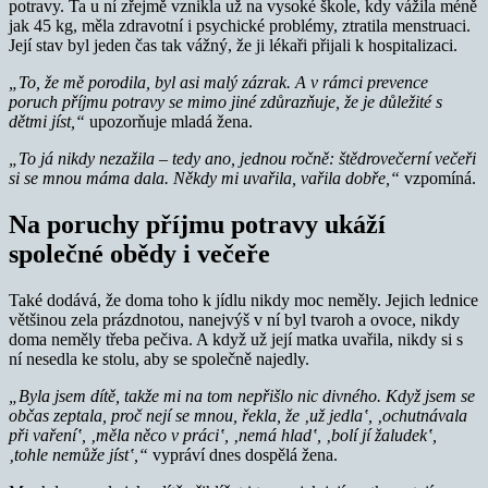
potravy. Ta u ní zřejmě vznikla už na vysoké škole, kdy vážila méně
jak 45 kg, měla zdravotní i psychické problémy, ztratila menstruaci.
Její stav byl jeden čas tak vážný, že ji lékaři přijali k hospitalizaci.
„To, že mě porodila, byl asi malý zázrak. A v rámci prevence
poruch příjmu potravy se mimo jiné zdůrazňuje, že je důležité s
dětmi jíst,“
upozorňuje mladá žena.
„To já nikdy nezažila – tedy ano, jednou ročně: štědrovečerní večeři
si se mnou máma dala. Někdy mi uvařila, vařila dobře,“
vzpomíná.
Na poruchy příjmu potravy ukáží
společné obědy i večeře
Také dodává, že doma toho k jídlu nikdy moc neměly. Jejich lednice
většinou zela prázdnotou, nanejvýš v ní byl tvaroh a ovoce, nikdy
doma neměly třeba pečiva. A když už její matka uvařila, nikdy si s
ní nesedla ke stolu, aby se společně najedly.
„Byla jsem dítě, takže mi na tom nepřišlo nic divného. Když jsem se
občas zeptala, proč nejí se mnou, řekla, že ‚už jedla‛
, ‚ochutnávala
při vaření‛
, ‚měla něco v práci‛
, ‚nemá hlad‛
, ‚bolí jí žaludek‛
,
‚tohle nemůže jíst‛
,“
vypráví dnes dospělá žena.