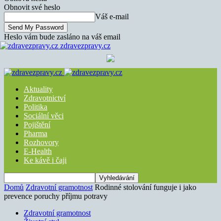
Obnovit své heslo
Váš e-mail
Heslo vám bude zasláno na váš email
zdravezpravy.cz
Aktuality
Zdravotnictví
Politika
Sociální věci
Pojištění
Pharma
Rozhovory
E-Health
Ke kávě i čaji
Domů
Zdravotní gramotnost
Rodinné stolování funguje i jako
prevence poruchy příjmu potravy
Zdravotní gramotnost