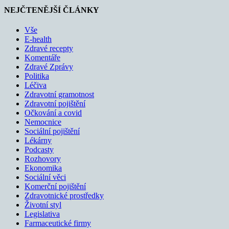
NEJČTENĚJŠÍ ČLÁNKY
Vše
E-health
Zdravé recepty
Komentáře
Zdravé Zprávy
Politika
Léčiva
Zdravotní gramotnost
Zdravotní pojištění
Očkování a covid
Nemocnice
Sociální pojištění
Lékárny
Podcasty
Rozhovory
Ekonomika
Sociální věci
Komerční pojištění
Zdravotnické prostředky
Životní styl
Legislativa
Farmaceutické firmy