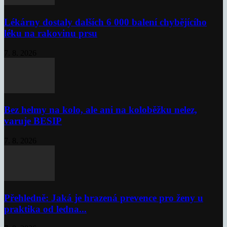
Lékárny dostaly dalších 6 000 balení chybějícího
léku na rakovinu prsu
7. 8. 2026
Bez helmy na kolo, ale ani na koloběžku nelez,
varuje BESIP
7. 8. 2026
Přehledně: Jaká je hrazená prevence pro ženy u
praktika od ledna...