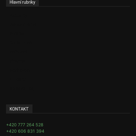
Hlavní rubriky
Aktuality
Zdravotnictví
Politika
Sociální věci
Pojištění
Pharma
Rozhovory
E-Health
Ke kávě i čaji
KONTAKT
+420 777 264 528
+420 606 831 394