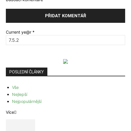
Current ye@r
*
POSLEDNÍ ČLÁNKY
Vše
Nejlepší
Nejpopulárnější
Více