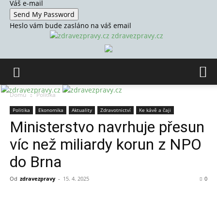
Váš e-mail
Heslo vám bude zasláno na váš email
zdravezpravy.cz
Domů
Politika
Politika
Ekonomika
Aktuality
Zdravotnictví
Ke kávě a čaji
Ministerstvo navrhuje přesun
víc než miliardy korun z NPO
do Brna
Od
zdravezpravy
-
15. 4. 2025
0