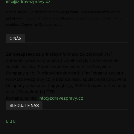
info@zdravezpravy.cz
Obsah serveru je chráněn autorským právem. Jakékoli jeho užití včetně
publikování nebo jiného šíření je zakázáno bez předchozího písemného
souhlasu Copywrite Company s.r.o.
O NÁS
ZdraveZpravy.cz
přinášejí informace ze zdravotnictví,
zdravotní péče a zdravého životního stylu s přesahem do
sociální politiky. Provozovatelem serveru je Copywrite
Company s.r.o. Publikování nebo další šíření obsahu serveru
www.zdravezpravy.cz je bez souhlasu společnosti Copywrite
Company zakázáno. Copyright [c] 2020 Copywrite Company
s.r.o. / Copyright [c] ČTK.
Kontaktujte nás:
info@zdravezpravy.cz
SLEDUJTE NÁS