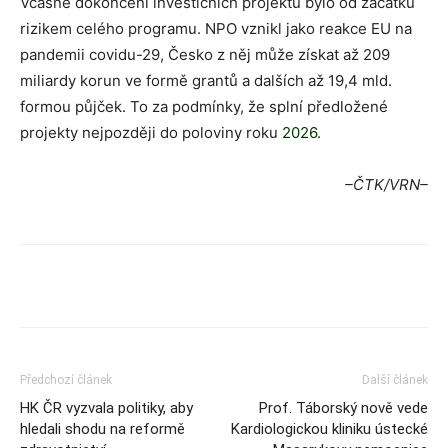
Včasné dokončení investičních projektů bylo od začátku
rizikem celého programu. NPO vznikl jako reakce EU na
pandemii covidu-29, Česko z něj může získat až 209
miliardy korun ve formě grantů a dalších až 19,4 mld.
formou půjček. To za podmínky, že splní předložené
projekty nejpozději do poloviny roku
2026
.
–ČTK/VRN–
Předchozí článek
Další článek
HK ČR vyzvala politiky, aby
Prof. Táborský nově vede
hledali shodu na reformě
Kardiologickou kliniku ústecké