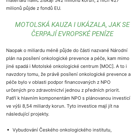
materiálu navíc získají 542 milionů korun, z nich 427
milionů půjde z fondů EU.
MOTOLSKÁ KAUZA I UKÁZALA, JAK SE
ČERPAJÍ EVROPSKÉ PENÍZE
Naopak o miliardu méně půjde do části nazvané Národní
plán na posílení onkologické prevence a péče, kam mimo
jiné spadá i Motolské onkologické centrum [MOC]. A to i
navzdory tomu, že právě posílení onkologické prevence a
péče bylo v oblasti podpor financovaných z NPO
určených pro zdravotnictví jednou z předních priorit.
Patří k hlavním komponentám NPO s plánovanou investicí
ve výši 8,54 miliardy korun. Tyto investice mají jít na
následující projekty.
Vybudování Českého onkologického institutu,