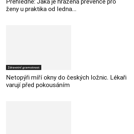
Přehledně: Jaká je hrazená prevence pro
ženy u praktika od ledna...
Zdravotní gramotnost
Netopýři míří okny do českých ložnic. Lékaři
varují před pokousáním