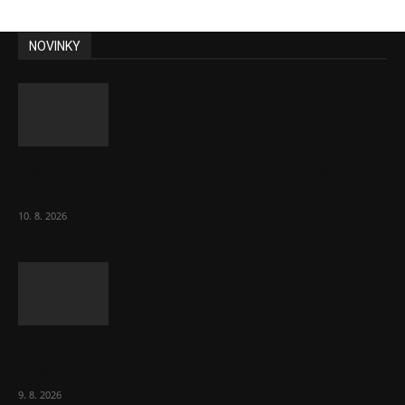
NOVINKY
Opravná státní zkouška? Stát hradí pojištění
studentům do 26 let
10. 8. 2026
15. srpna úřady čekají další vlnu migrantů do
španělské Ceuty
9. 8. 2026