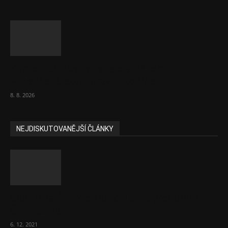
Komentář: Kdyby byl steak lékem,
Američané jsou zdraví jako řípa
8. 8. 2026
NEJDISKUTOVANĚJŠÍ ČLÁNKY
Část lékařů tvrdě zaútočila na prezidenta
ČLK Kubka
6. 12. 2021