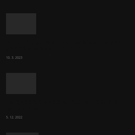
Ministr Válek ocenil domov pro seniory za
70 000 měsíčně
10. 3. 2023
To, co se stalo ve stomatologii, je šílená
ostuda, říká Milan...
5. 12. 2022