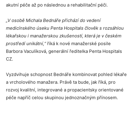
akutní péče až po následnou a rehabilitační péči.
„V osobě Michala Bednáře př
ich
ází do vedení
medic
í
nsk
é
ho ú
seku Penta Hospitals
člověk s rozsáhlou
l
é
kařskou i manažerskou zkušeností, která je v česk
é
m
prostředí unikátní,“
říká k nové manažerské posile
Barbora Vaculíková, generální ředitelka Penta Hospitals
CZ.
Vyzdvihuje schopnost Bednáře kombinovat pohled lékaře
a vrcholového manažera. Právě ta bude, jak říká, pro
rozvoj kvalitní, integrované a propacientsky orientované
péče napříč celou skupinou jednoznačným přínosem.