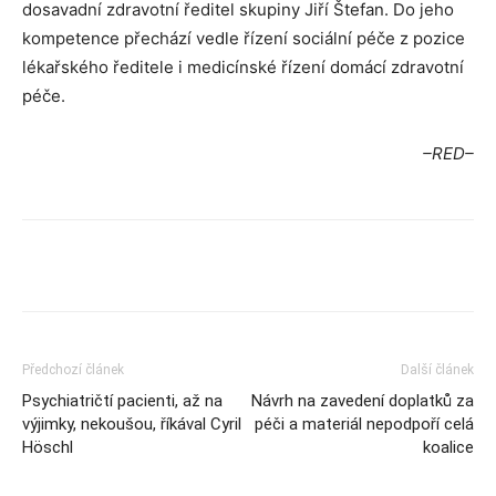
dosavadní zdravotní ředitel skupiny Jiří Štefan. Do jeho
kompetence přechází vedle řízení sociální péče z pozice
lékařského ředitele i medicínské řízení domácí zdravotní
péče.
–RED–
Předchozí článek
Další článek
Psychiatričtí pacienti, až na
Návrh na zavedení doplatků za
výjimky, nekoušou, říkával Cyril
péči a materiál nepodpoří celá
Höschl
koalice