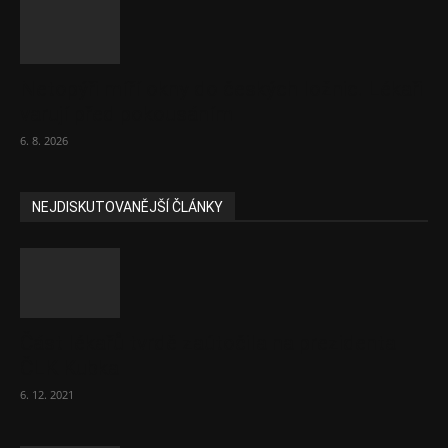
Netopýři míří okny do českých ložnic. Lékaři
varují před pokousáním
6. 8. 2026
NEJDISKUTOVANĚJŠÍ ČLÁNKY
Část lékařů tvrdě zaútočila na prezidenta
ČLK Kubka
6. 12. 2021