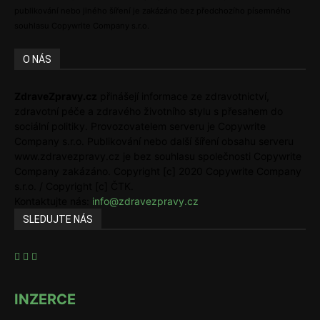
publikování nebo jiného šíření je zakázáno bez předchozího písemného
souhlasu Copywrite Company s.r.o.
O NÁS
ZdraveZpravy.cz
přinášejí informace ze zdravotnictví,
zdravotní péče a zdravého životního stylu s přesahem do
sociální politiky. Provozovatelem serveru je Copywrite
Company s.r.o. Publikování nebo další šíření obsahu serveru
www.zdravezpravy.cz je bez souhlasu společnosti Copywrite
Company zakázáno. Copyright [c] 2020 Copywrite Company
s.r.o. / Copyright [c] ČTK.
Kontaktujte nás:
info@zdravezpravy.cz
SLEDUJTE NÁS
INZERCE