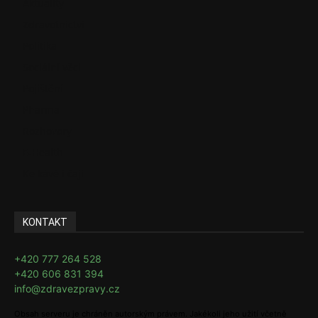
Aktuality
Zdravotnictví
Politika
Sociální věci
Pojištění
Pharma
Rozhovory
E-Health
Ke kávě i čaji
KONTAKT
+420 777 264 528
+420 606 831 394
info@zdravezpravy.cz
Obsah serveru je chráněn autorským právem. Jakékoli jeho užití včetně