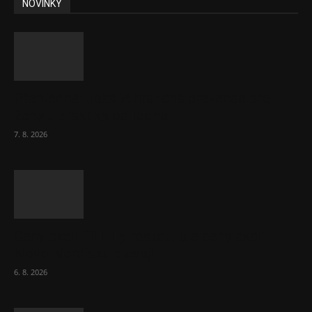
NOVINKY
Přehledně: Jaká je hrazená prevence pro
ženy u praktika od ledna...
7. 8. 2026
Ceny akcií Eli Lilly rostou, ale ceny akcií
Novo Nordisku klesají
6. 8. 2026