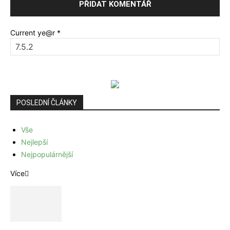
Current ye@r
*
POSLEDNÍ ČLÁNKY
Vše
Nejlepší
Nejpopulárnější
Více