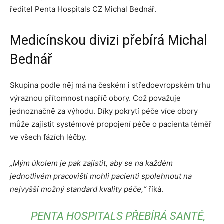
ředitel Penta Hospitals CZ Michal Bednář.
Medicínskou divizi přebírá Michal
Bednář
Skupina podle něj má na českém i středoevropském trhu
výraznou přítomnost napříč obory. Což považuje
jednoznačně za výhodu. Díky pokrytí péče více obory
může zajistit systémové propojení péče o pacienta téměř
ve všech fázích léčby.
„
Mým úkolem je pak zajistit, aby se na každ
é
m
jednotliv
é
m pracovišti mohli pacienti spolehnout na
nejvyšší možný standard kvality p
éče,“
říká.
PENTA HOSPITALS PŘEBÍRÁ SANTÉ,