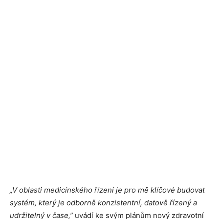
„V oblasti medicí
nsk
é
ho řízení je pro mě klíčov
é
budovat
syst
é
m, který je odborně
konzistentn
í
, datov
ě řízený a
udržitelný v č
ase
,”
uvádí ke svým plánům nový zdravotní