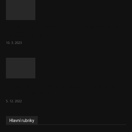
Ministr Válek ocenil domov pro seniory za
70 000 měsíčně
10. 3. 2023
To, co se stalo ve stomatologii, je šílená
ostuda, říká Milan...
5. 12. 2022
Hlavní rubriky