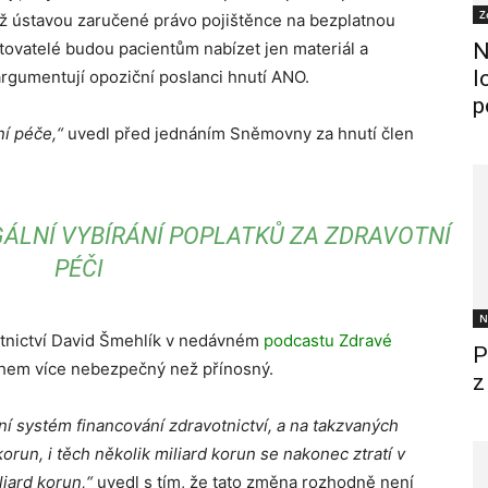
Z
už ústavou zaručené právo pojištěnce na bezplatnou
ytovatelé budou pacientům nabízet jen materiál a
N
l
argumentují opoziční poslanci hnutí ANO.
p
ní péče,“
uvedl před jednáním Sněmovny za hnutí člen
GÁLNÍ VYBÍRÁNÍ POPLATKŮ ZA ZDRAVOTNÍ
PÉČI
N
otnictví David Šmehlík v nedávném
podcastu Zdravé
P
ohem více nebezpečný než přínosný.
z
í systém financování zdravotnictví, a na takzvaných
orun, i těch několik miliard korun se nakonec ztratí v
liard korun,“
uvedl s tím, že tato změna rozhodně není