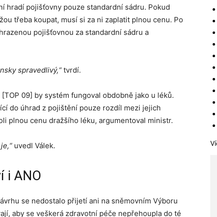
ní hradí pojišťovny pouze standardní sádru. Pokud
ou třeba koupat, musí si za ni zaplatit plnou cenu. Po
 hrazenou pojišťovnou za standardní sádru a
nsky spravedlivý,“
tvrdí.
ka [TOP 09] by systém fungoval obdobně jako u léků.
ící do úhrad z pojištění pouze rozdíl mezi jejich
koli plnou cenu dražšího léku, argumentoval ministr.
Ví
je,“
uvedl Válek.
ví i ANO
vrhu se nedostalo přijetí ani na sněmovním Výboru
ávají, aby se veškerá zdravotní péče nepřehoupla do té