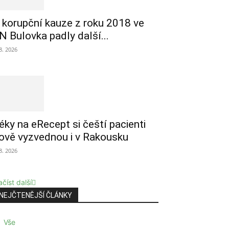
 korupční kauze z roku 2018 ve
N Bulovka padly další...
 8. 2026
éky na eRecept si čeští pacienti
ově vyzvednou i v Rakousku
 8. 2026
číst další
NEJČTENĚJŠÍ ČLÁNKY
Vše