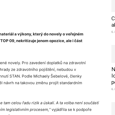
C
a
6.
ateriál a výkony, který do novely o veřejném
 TOP 09, nekritizuje jenom opozice, ale i část
řené novely. Pro zavedení doplatků na zdravotní
N
úhrady ze zdravotního pojištění, nebudou v
l
 hnutí STAN. Podle Michaely Šebelové, členky
p
ěl návrh na takovou změnu projít standardním
6.
e tam celou řadu rizik a úskalí. A ta volba není součástí
ím legislativním procesem,“
vyjádřila se k podpoře