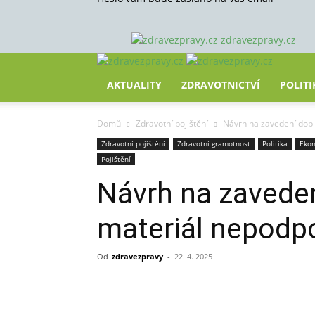
zdravezpravy.cz
AKTUALITY
ZDRAVOTNICTVÍ
POLITI
Domů
Zdravotní pojištění
Návrh na zavedení dopla
Zdravotní pojištění
Zdravotní gramotnost
Politika
Eko
Pojištění
Návrh na zaveden
materiál nepodpo
Od
zdravezpravy
-
22. 4. 2025
Sdílet