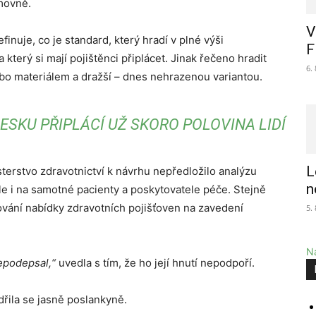
movně.
V
nuje, co je standard, který hradí v plné výši
F
 který si mají pojištěnci připlácet. Jinak řečeno hradit
6.
ebo materiálem a dražší – dnes nehrazenou variantou.
ČESKU PŘIPLÁCÍ UŽ SKORO POLOVINA LIDÍ
L
terstvo zdravotnictví k návrhu nepředložilo analýzu
n
le i na samotné pacienty a poskytovatele péče. Stejně
ování nabídky zdravotních pojišťoven na zavedení
5.
Na
nepodepsal,“
uvedla s tím, že ho její hnutí nepodpoří.
dřila se jasně poslankyně.