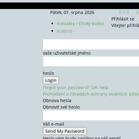
Pátek, 07. srpna 2026
Přihlásit se
Kontakty / Etický kodex
Vítejte! přihl
Inzerce
vaše uživatelské jméno
heslo
Forgot your password? Get help
Prohlášení o zásadách ochrany osobních údaj
Obnova hesla
Obnovit své heslo
Váš e-mail
Heslo vám bude zasláno na váš email