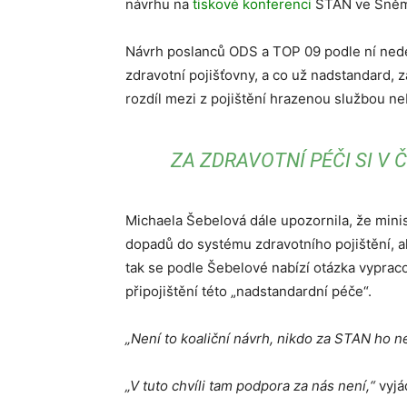
návrhu na
tiskové konferenci
STAN ve Sně
Návrh poslanců ODS a TOP 09 podle ní nedefi
zdravotní pojišťovny, a co už nadstandard, za
rozdíl mezi z pojištění hrazenou službou n
ZA ZDRAVOTNÍ PÉČI SI V 
Michaela Šebelová dále upozornila, že minis
dopadů do systému zdravotního pojištění, a
tak se podle Šebelové nabízí otázka vyprac
připojištění této „nadstandardní péče“.
„Není to koaliční návrh, nikdo za STAN ho 
„V tuto chvíli tam podpora za nás není,“
vyjá