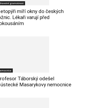
dravotní gramotnost
etopýři míří okny do českých
ožnic. Lékaři varují před
okousáním
emocnice
rofesor Táborský odešel
 ústecké Masarykovy nemocnice