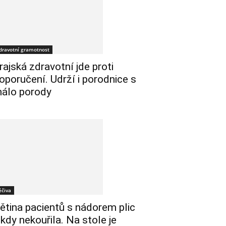
dravotní gramotnost
rajská zdravotní jde proti
oporučení. Udrží i porodnice s
álo porody
éčiva
ětina pacientů s nádorem plic
ikdy nekouřila. Na stole je