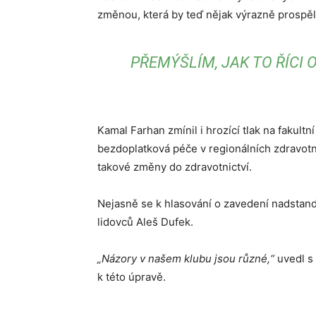
změnou, která by teď nějak výrazně prospěl
PŘEMÝŠLÍM, JAK TO ŘÍCI 
Kamal Farhan zmínil i hrozící tlak na fakul
bezdoplatková péče v regionálních zdravotni
takové změny do zdravotnictví.
Nejasně se k hlasování o zavedení nadstand
lidovců Aleš Dufek.
„Názory v našem klubu jsou různé,“
uvedl s 
k této úpravě.