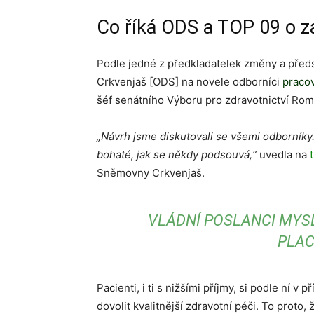
Co říká ODS a TOP 09 o z
Podle jedné z předkladatelek změny a pře
Crkvenjaš [ODS] na novele odborníci
pracov
šéf senátního Výboru pro zdravotnictví Ro
„Návrh jsme diskutovali se všemi odborníky
bohaté, jak se někdy podsouvá,“
uvedla na
Sněmovny Crkvenjaš.
VLÁDNÍ POSLANCI MYSL
PLA
Pacienti, i ti s nižšími příjmy, si podle ní 
dovolit kvalitnější zdravotní péči. To proto, 