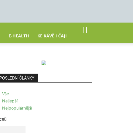
Y
E-HEALTH
KE KÁVĚ I ČAJI
POSLEDNÍ ČLÁNKY
Vše
Nejlepší
Nejpopulárnější
ce