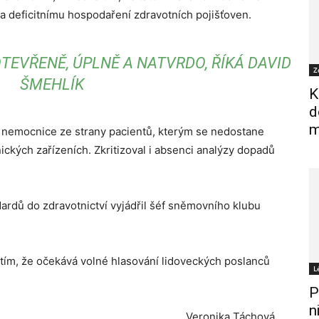
a deficitnímu hospodaření zdravotních pojišťoven.
OTEVŘENĚ, ÚPLNĚ A NATVRDO, ŘÍKÁ DAVID
Z
ŠMEHLÍK
K
d
m
tní nemocnice ze strany pacientů, kterým se nedostane
ckých zařízeních. Zkritizoval i absenci analýzy dopadů
ardů do zdravotnictví vyjádřil šéf sněmovního klubu
tím, že očekává volné hlasování lidoveckých poslanců
L
P
n
Veronika Táchová