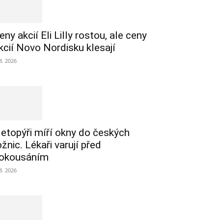
eny akcií Eli Lilly rostou, ale ceny
kcií Novo Nordisku klesají
 8. 2026
etopýři míří okny do českých
ožnic. Lékaři varují před
okousáním
 8. 2026