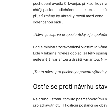
pochopení uvedla Crkvenjaš příklad, kdy ny
chtějí pacienti odlehčenou, se kterou se můž
přijetí změny by uhradily rozdíl mezi cenou
odlehčenou sádru.
„Návrh je zaprvé propacientský a je společe
Podle ministra zdravotnictví Vlastimila Vál
Lidé v lékárně rovněž doplácí za léky spadaj
nejlevnější variantou a dražší variantou. Ni
„Tento návrh pro pacienty opravdu výhodný 
Ostře se proti návrhu sta
Na druhou stranu tomuto pozměňovacímu ná
pro zdravotnictví. I koaliční poslanci se ob