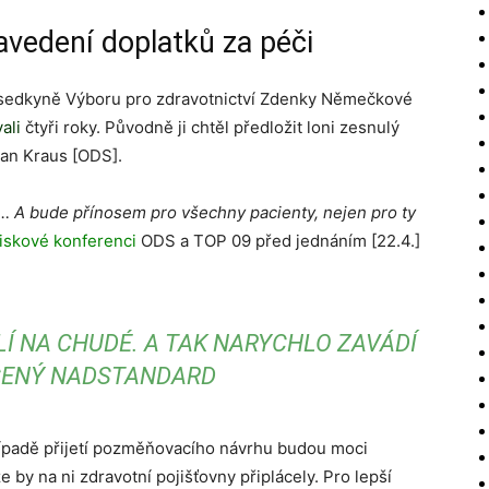
avedení doplatků za péči
dsedkyně Výboru pro zdravotnictví Zdenky Němečkové
ali
čtyři roky. Původně ji chtěl předložit loni zesnulý
man Kraus [ODS].
… A bude přínosem pro všechny pacienty, nejen pro ty
tiskové konferenci
ODS a TOP 09 před jednáním [22.4.]
Í NA CHUDÉ. A TAK NARYCHLO ZAVÁDÍ
CENÝ NADSTANDARD
v případě přijetí pozměňovacího návrhu budou moci
že by na ni zdravotní pojišťovny připlácely. Pro lepší