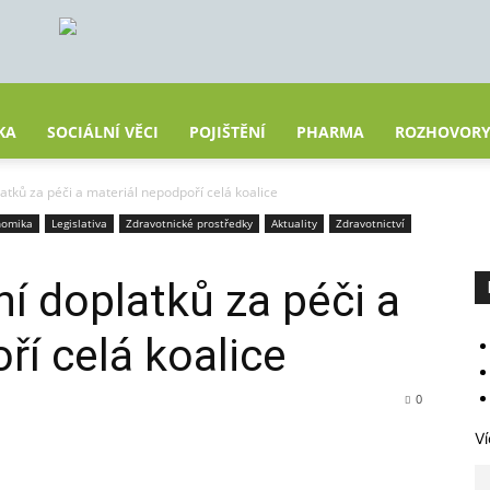
KA
SOCIÁLNÍ VĚCI
POJIŠTĚNÍ
PHARMA
ROZHOVOR
tků za péči a materiál nepodpoří celá koalice
nomika
Legislativa
Zdravotnické prostředky
Aktuality
Zdravotnictví
í doplatků za péči a
ří celá koalice
0
Ví