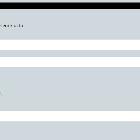
ášení k účtu
ů