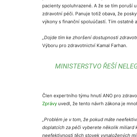
pacienty spoluhrazené. A že se tím poruší 
zdravotní péči. Panuje totiž obava, že posk
výkony s finanční spoluúčastí. Tím ostatně 
„Dojde tím ke zhoršení dostupnosti zdravot
Výboru pro zdravotnictví Kamal Farhan.
MINISTERSTVO ŘEŠÍ NELE
Člen expertního týmu hnutí ANO pro zdrav
Zprávy
uvedl, že tento návrh zákona je mn
„Problém je v tom, že pokud máte neefektivn
doplatcích za péči vyberete několik miliard k
neefektivnosti těch stovek vynaložených mi