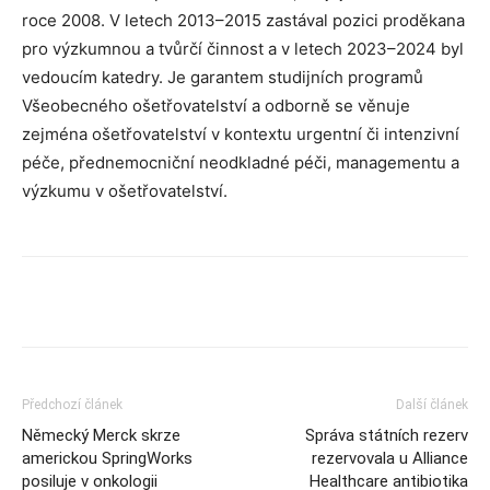
roce 2008. V letech 2013–2015 zastával pozici proděkana
pro výzkumnou a tvůrčí činnost a v letech 2023–2024 byl
vedoucím katedry. Je garantem studijních programů
Všeobecného ošetřovatelství a odborně se věnuje
zejména ošetřovatelství v kontextu urgentní či intenzivní
péče, přednemocniční neodkladné péči, managementu a
výzkumu v ošetřovatelství.
Předchozí článek
Další článek
Německý Merck skrze
Správa státních rezerv
americkou SpringWorks
rezervovala u Alliance
posiluje v onkologii
Healthcare antibiotika