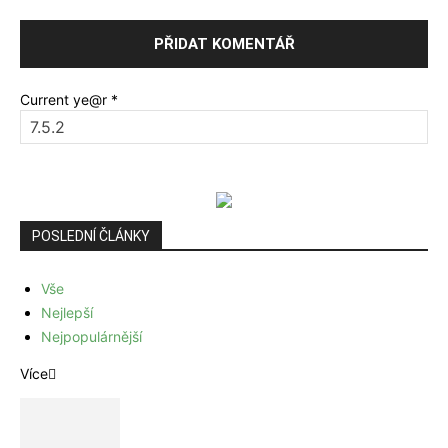
Current ye@r
*
POSLEDNÍ ČLÁNKY
Vše
Nejlepší
Nejpopulárnější
Více