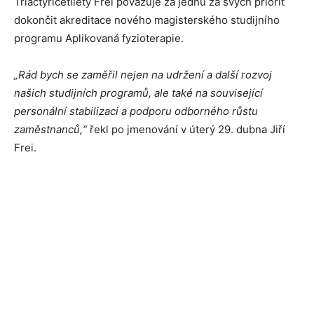
Třiačtyřicetiletý Frei považuje za jednu za svých priorit
dokončit akreditace nového magisterského studijního
programu Aplikovaná fyzioterapie.
„Rád bych se zaměřil nejen na udržení a další rozvoj
našich studijních programů, ale také na související
personální stabilizaci a podporu odborného růstu
zaměstnanců,“
řekl po jmenování v úterý 29. dubna Jiří
Frei.