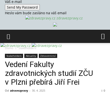
Váš e-mail
Heslo vám bude zasláno na váš email
zdravezpravy.cz
Domů
Stakeholders
Stakeholders
Aktuality
Zdravotnictví
Vedení Fakulty
zdravotnických studií ZČU
v Plzni přebírá Jiří Frei
Od
zdravezpravy
-
30. 4. 2025
0