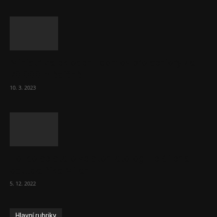
Ministr Válek ocenil domov pro seniory za
70 000 měsíčně
10. 3. 2023
To, co se stalo ve stomatologii, je šílená
ostuda, říká Milan...
5. 12. 2022
Hlavní rubriky