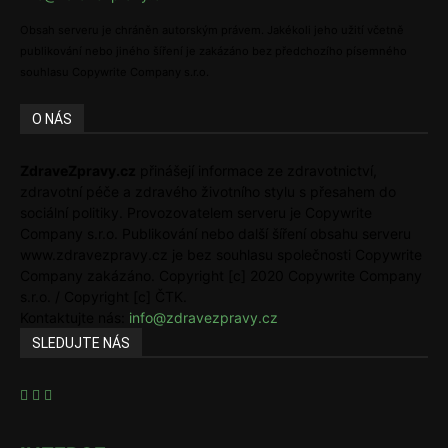
Obsah serveru je chráněn autorským právem. Jakékoli jeho užití včetně
publikování nebo jiného šíření je zakázáno bez předchozího písemného
souhlasu Copywrite Company s.r.o.
O NÁS
ZdraveZpravy.cz
přinášejí informace ze zdravotnictví,
zdravotní péče a zdravého životního stylu s přesahem do
sociální politiky. Provozovatelem serveru je Copywrite
Company s.r.o. Publikování nebo další šíření obsahu serveru
www.zdravezpravy.cz je bez souhlasu společnosti Copywrite
Company zakázáno. Copyright [c] 2020 Copywrite Company
s.r.o. / Copyright [c] ČTK.
Kontaktujte nás:
info@zdravezpravy.cz
SLEDUJTE NÁS