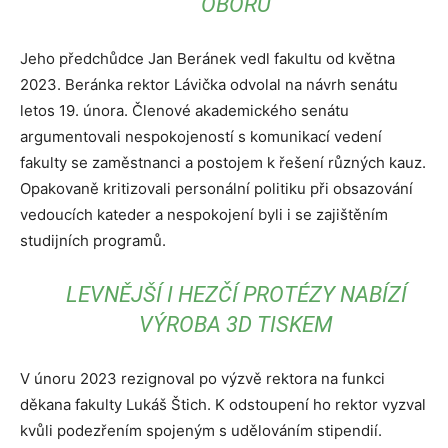
OBORŮ
Jeho předchůdce Jan Beránek vedl fakultu od května
2023. Beránka rektor Lávička odvolal na návrh senátu
letos 19. února. Členové akademického senátu
argumentovali nespokojeností s komunikací vedení
fakulty se zaměstnanci a postojem k řešení různých kauz.
Opakovaně kritizovali personální politiku při obsazování
vedoucích kateder a nespokojení byli i se zajištěním
studijních programů.
LEVNĚJŠÍ I HEZČÍ PROTÉZY NABÍZÍ
VÝROBA 3D TISKEM
V únoru 2023 rezignoval po výzvě rektora na funkci
děkana fakulty Lukáš Štich. K odstoupení ho rektor vyzval
kvůli podezřením spojeným s udělováním stipendií.