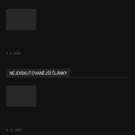
Lékárny dostaly dalších 6 000 balení
chybějícího léku na rakovinu prsu
7. 8. 2026
NEJDISKUTOVANĚJŠÍ ČLÁNKY
Část lékařů tvrdě zaútočila na prezidenta
ČLK Kubka
6. 12. 2021