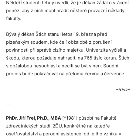
Někteří studenti tehdy uvedli, že je děkan žádal o vrácení
peněz, aby z nich mohl hradit některé provozní náklady
fakulty.
Bývalý děkan Štich stanul letos 19. března před
plzeňským soudem, kde čelí obžalobě z porušení
povinnosti při správě cizího majetku. Univerzita vyčíslila
škodu, kterou požaduje nahradit, na 765 tisíc korun. Štich
s obžalobou nesouhlasí a necítí se být vinen. Soudní
proces bude pokračovat na přelomu června a července.
–RED–
—
PhDr. Jiří Frei, Ph.D., MBA
[*1981] působí na Fakultě
zdravotnických studií ZČU, konkrétně na katedře
ošetřovatelství a porodní asistence, od jejího vzniku v