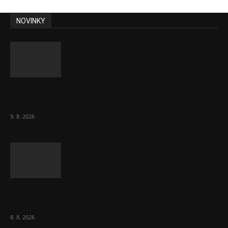
NOVINKY
15. srpna úřady čekají další vlnu migrantů do
španělské Ceuty
9. 8. 2026
Komentář: Kdyby byl steak lékem,
Američané jsou zdraví jako řípa
8. 8. 2026