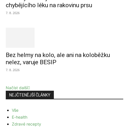
chybějícího léku na rakovinu prsu
7. 8. 2026
Bez helmy na kolo, ale ani na koloběžku
nelez, varuje BESIP
7. 8. 2026
Načíst další
NEJČTENĚJŠÍ ČLÁNKY
Vše
E-health
Zdravé recepty