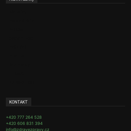
Aktuality
Zdravotnictví
Politika
Sociální věci
Pojištění
Pharma
Rozhovory
E-Health
Ke kávě i čaji
KONTAKT
+420 777 264 528
+420 606 831 394
info@zdravezpravy.cz