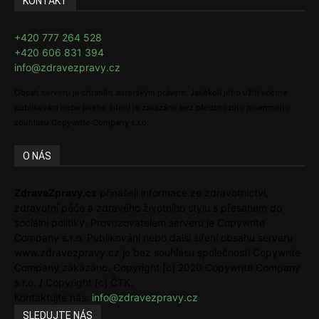
KONTAKT
+420 777 264 528
+420 606 831 394
info@zdravezpravy.cz
Obsah serveru je chráněn autorským právem. Jakékoli jeho užití včetně
publikování nebo jiného šíření je zakázáno bez předchozího písemného
souhlasu Copywrite Company s.r.o.
O NÁS
ZdraveZpravy.cz
přinášejí informace ze zdravotnictví,
zdravotní péče a zdravého životního stylu s přesahem do
sociální politiky. Provozovatelem serveru je Copywrite
Company s.r.o. Publikování nebo další šíření obsahu serveru
www.zdravezpravy.cz je bez souhlasu společnosti Copywrite
Company zakázáno. Copyright [c] 2020 Copywrite Company
s.r.o. / Copyright [c] ČTK.
Kontaktujte nás:
info@zdravezpravy.cz
SLEDUJTE NÁS