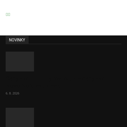
NOVINKY
Ceny akcií Eli Lilly rostou, ale ceny akcií
Novo Nordisku klesají
6. 8. 2026