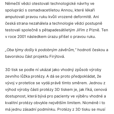
Němečtí vědci otestovali technologické návrhy ve
spolupráci s osmadvacetiletou Annou, které lékaři
amputovali pravou ruku kvůli vrozené deformitě. Ani
česká strana nezahálela a technologie vědci postupně
testovali společně s pětapadesátiletým Jiřím z Plzně. Ten
v roce 2001 následkem úrazu přišel o pravou ruku.
„Oba týmy došly k podobným závěrům,“
hodnotí českou a
bavorskou část projektu Firýtová.
3D tisk se podle ní ukázal jako vhodný způsob výroby
zevního lůžka protézy. A dá se proto předpokládat, že
vývoj v protetice se vydá právě tímto směrem
.
Jednou z
výhod výroby části protézy 3D tiskem je, jak říká, cenová
dostupnost, která bývá pro pacienty ve výběru vhodné a
kvalitní protézy obvykle největším limitem. Nicméně i to
má jednu zásadní podmínku. Protézy z 3D tisku se musí