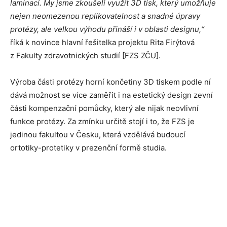
laminací. My jsme zkoušeli využít 3D tisk, který umožňuje
nejen neomezenou replikovatelnost a snadné úpravy
protézy, ale velkou výhodu přináší i v oblasti designu,“
říká k novince hlavní řešitelka projektu Rita Firýtová
z Fakulty zdravotnických studií [FZS ZČU].
Výroba části protézy horní končetiny 3D tiskem podle ní
dává možnost se více zaměřit i na estetický design zevní
části kompenzační pomůcky, který ale nijak neovlivní
funkce protézy. Za zmínku určitě stojí i to, že FZS je
jedinou fakultou v Česku, která vzdělává budoucí
ortotiky-protetiky v prezenční formě studia.