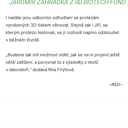
JAROMÍR ZAHRÁDKA Z I&I BIOTECH FUND
I nadále jsou odborníci odhodlaní se protézám
vyrobených 3D tiskem věnovat. Stejně tak i Jiří, se
kterým protézu testovali, se ji rozhodl naplno odzkoušet
v běžném životě.
„Budeme tak mít možnost vidět, jak se na ní projeví ještě
větší zatížení, a porovnat to s výsledky z testů
v laboratoři,“
dodává Rita Firýtová.
–RED–