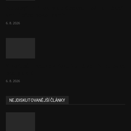
Netopýři míří okny do českých ložnic. Lékaři
varují před pokousáním
6. 8. 2026
V korupční kauze z roku 2018 ve FN Bulovka
padly další...
6. 8. 2026
NEJDISKUTOVANĚJŠÍ ČLÁNKY