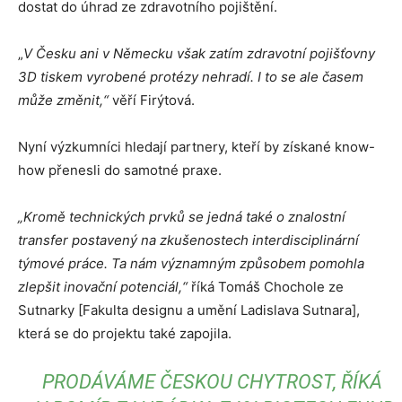
dostat do úhrad ze zdravotního pojištění.
„
V Česku ani v Německu však zatím zdravotní pojišťovny
3D tiskem vyrobené protézy nehradí. I to se ale časem
může změnit,“
věří Firýtová.
Nyní výzkumníci hledají partnery, kteří by získané know-
how přenesli do samotné praxe.
„Kromě technických prvků se jedná také o znalostní
transfer postavený na zkušenostech interdisciplinární
týmové práce. Ta nám významným způsobem pomohla
zlepšit inovační potenciál,“
říká Tomáš Chochole ze
Sutnarky [Fakulta designu a umění Ladislava Sutnara],
která se do projektu také zapojila.
PRODÁVÁME ČESKOU CHYTROST, ŘÍKÁ