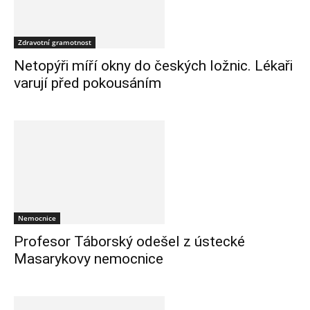
Zdravotní gramotnost
Netopýři míří okny do českých ložnic. Lékaři
varují před pokousáním
Nemocnice
Profesor Táborský odešel z ústecké
Masarykovy nemocnice