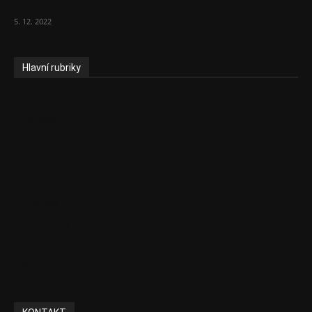
ostuda, říká Milan...
5. 12. 2022
Hlavní rubriky
Aktuality
Zdravotnictví
Politika
Sociální věci
Pojištění
Pharma
Rozhovory
E-Health
Ke kávě i čaji