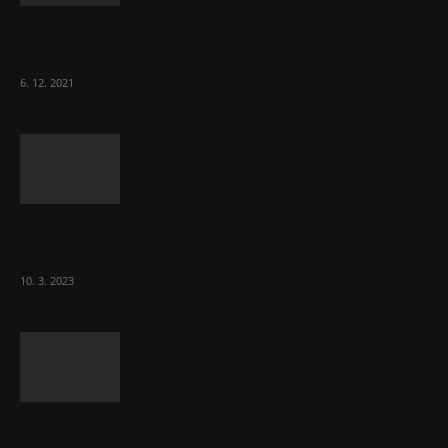
Část lékařů tvrdě zaútočila na prezidenta
ČLK Kubka
6. 12. 2021
Ministr Válek ocenil domov pro seniory za
70 000 měsíčně
10. 3. 2023
To, co se stalo ve stomatologii, je šílená