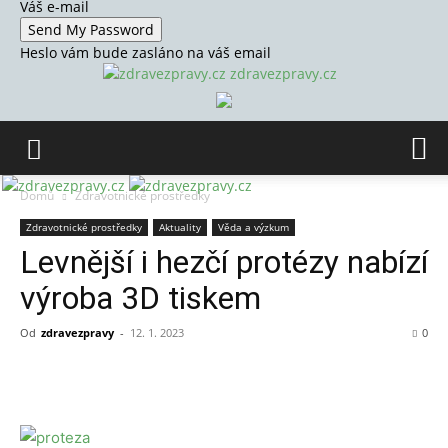
Váš e-mail
Heslo vám bude zasláno na váš email
zdravezpravy.cz
Domů
Zdravotnické prostředky
Zdravotnické prostředky
Aktuality
Věda a výzkum
Levnější i hezčí protézy nabízí
výroba 3D tiskem
Od
zdravezpravy
-
12. 1. 2023
0