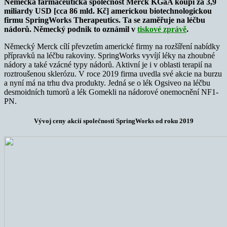
Německá farmaceutická společnost Merck KGaA koupí za 3,9
miliardy USD [cca 86 mld. Kč] americkou biotechnologickou
firmu SpringWorks Therapeutics. Ta se zaměřuje na léčbu
nádorů. Německý podnik to oznámil v
tiskové zprávě
.
Německý Merck cílí převzetím americké firmy na rozšíření nabídky
přípravků na léčbu rakoviny. SpringWorks vyvíjí léky na zhoubné
nádory a také vzácné typy nádorů. Aktivní je i v oblasti terapií na
roztroušenou sklerózu. V roce 2019 firma uvedla své akcie na burzu
a nyní má na trhu dva produkty. Jedná se o lék Ogsiveo na léčbu
desmoidních tumorů a lék Gomekli na nádorové onemocnění NF1-
PN.
Vývoj ceny akcií společnosti SpringWorks od roku 2019