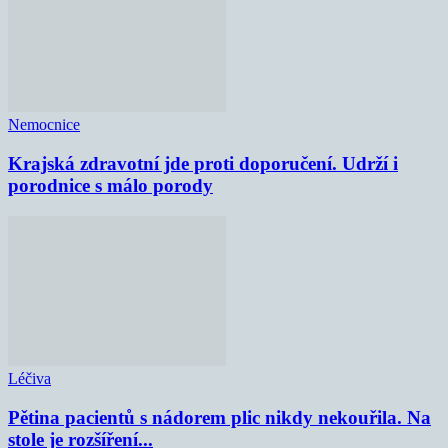
Nemocnice
Krajská zdravotní jde proti doporučení. Udrží i
porodnice s málo porody
Léčiva
Pětina pacientů s nádorem plic nikdy nekouřila. Na
stole je rozšíření...