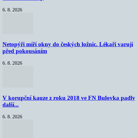
6. 8. 2026
Netopýři míří okny do českých ložnic. Lékaři varují
před pokousáním
6. 8. 2026
V korupční kauze z roku 2018 ve FN Bulovka padly
další...
6. 8. 2026