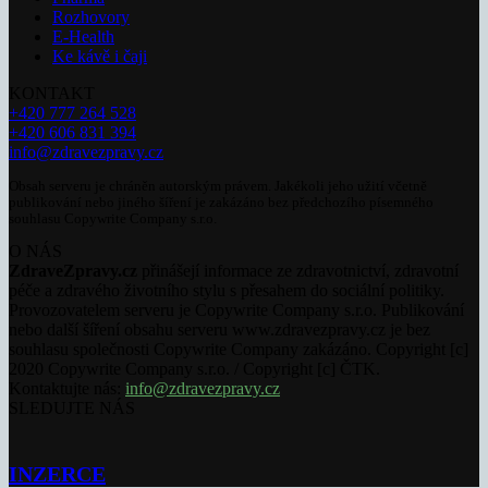
Rozhovory
E-Health
Ke kávě i čaji
KONTAKT
+420 777 264 528
+420 606 831 394
info@zdravezpravy.cz
Obsah serveru je chráněn autorským právem. Jakékoli jeho užití včetně
publikování nebo jiného šíření je zakázáno bez předchozího písemného
souhlasu Copywrite Company s.r.o.
O NÁS
ZdraveZpravy.cz
přinášejí informace ze zdravotnictví, zdravotní
péče a zdravého životního stylu s přesahem do sociální politiky.
Provozovatelem serveru je Copywrite Company s.r.o. Publikování
nebo další šíření obsahu serveru www.zdravezpravy.cz je bez
souhlasu společnosti Copywrite Company zakázáno. Copyright [c]
2020 Copywrite Company s.r.o. / Copyright [c] ČTK.
Kontaktujte nás:
info@zdravezpravy.cz
SLEDUJTE NÁS
INZERCE