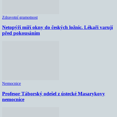
Zdravotní gramotnost
Netopýři míří okny do českých ložnic. Lékaři varují
před pokousáním
Nemocnice
Profesor Táborský odešel z ústecké Masarykovy
nemocnice