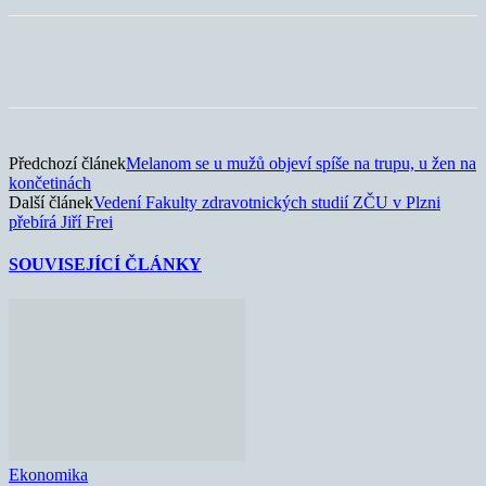
Předchozí článek
Melanom se u mužů objeví spíše na trupu, u žen na
končetinách
Další článek
Vedení Fakulty zdravotnických studií ZČU v Plzni
přebírá Jiří Frei
SOUVISEJÍCÍ ČLÁNKY
Ekonomika