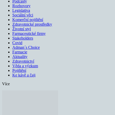
Podcasty
Rozhovory
Legislativa
Sociální věci
Komerční pojištění
Zdravotnické prostředky
Životní styl
Farmaceutické firmy
Stakeholders
Covid
Adman´s Choice
Farmacie
Aktuality
Zdravotnictví
Věda a výzkum
Pojištění
Ke kávě a čaji
Více