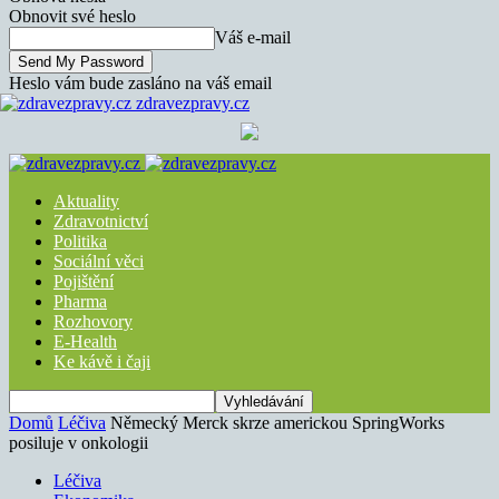
Obnovit své heslo
Váš e-mail
Heslo vám bude zasláno na váš email
zdravezpravy.cz
Aktuality
Zdravotnictví
Politika
Sociální věci
Pojištění
Pharma
Rozhovory
E-Health
Ke kávě i čaji
Domů
Léčiva
Německý Merck skrze americkou SpringWorks
posiluje v onkologii
Léčiva