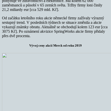
pohybuje ve zdravotnictví a elektronice. Má kolem 62 000
zaměstnanců a působí v 65 zemích světa. Tržby firmy loni činily
21,2 miliardy eur [cca 529 mld. Kč].
Od začátku letošního roku akcie německé firmy zažívaly výrazný
sestupný trend. V posledních týdnech se situace změnila a akcie
vykazují známky obratu. Aktuálně se obchodují kolem 123 eur [cca
3075 Kč]. Po oznámení akvizice SpringWorks akcie firmy přidaly
přes dvě procenta.
Vývoj ceny akcií Merck od roku 2019