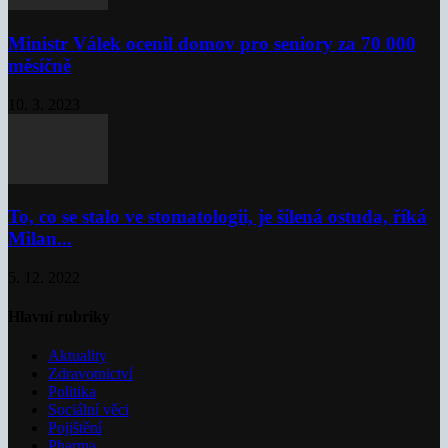
Ministr Válek ocenil domov pro seniory za 70 000
měsíčně
10. 3. 2023
To, co se stalo ve stomatologii, je šílená ostuda, říká
Milan...
5. 12. 2022
Hlavní rubriky
Aktuality
Zdravotnictví
Politika
Sociální věci
Pojištění
Pharma