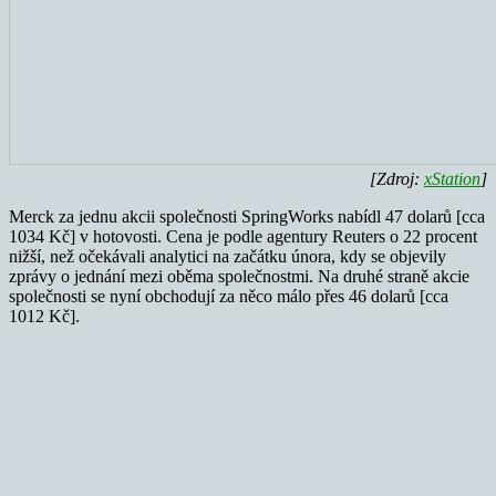
[Zdroj:
xStation
]
Merck za jednu akcii společnosti SpringWorks nabídl 47 dolarů [cca
1034 Kč] v hotovosti. Cena je podle agentury Reuters o 22 procent
nižší, než očekávali analytici na začátku února, kdy se objevily
zprávy o jednání mezi oběma společnostmi. Na druhé straně akcie
společnosti se nyní obchodují za něco málo přes 46 dolarů [cca
1012 Kč].