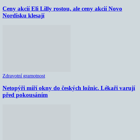
Ceny akcií Eli Lilly rostou, ale ceny akcií Novo
Nordisku klesají
Zdravotní gramotnost
Netopýři míří okny do českých ložnic. Lékaři varují
před pokousáním