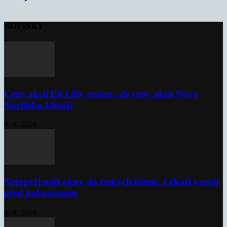
NOVINKY
Ceny akcií Eli Lilly rostou, ale ceny akcií Novo
Nordisku klesají
6. 8. 2026
Netopýři míří okny do českých ložnic. Lékaři varují
před pokousáním
6. 8. 2026