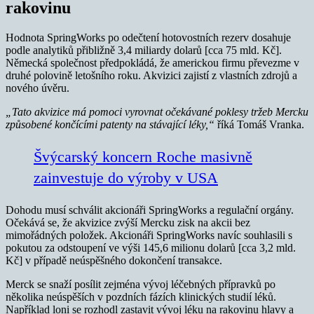
rakovinu
Hodnota SpringWorks po odečtení hotovostních rezerv dosahuje
podle analytiků přibližně 3,4 miliardy dolarů [cca 75 mld. Kč].
Německá společnost předpokládá, že americkou firmu převezme v
druhé polovině letošního roku. Akvizici zajistí z vlastních zdrojů a
nového úvěru.
„Tato akvizice má pomoci vyrovnat očekávané poklesy tržeb Mercku
způsobené končícími patenty na stávající léky,“
říká Tomáš Vranka.
Švýcarský koncern Roche masivně
zainvestuje do výroby v USA
Dohodu musí schválit akcionáři SpringWorks a regulační orgány.
Očekává se, že akvizice zvýší Mercku zisk na akcii bez
mimořádných položek. Akcionáři SpringWorks navíc souhlasili s
pokutou za odstoupení ve výši 145,6 milionu dolarů [cca 3,2 mld.
Kč] v případě neúspěšného dokončení transakce.
Merck se snaží posílit zejména vývoj léčebných přípravků po
několika neúspěších v pozdních fázích klinických studií léků.
Například loni se rozhodl zastavit vývoj léku na rakovinu hlavy a