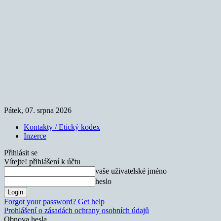
Pátek, 07. srpna 2026
Kontakty / Etický kodex
Inzerce
Přihlásit se
Vítejte! přihlášení k účtu
vaše uživatelské jméno
heslo
Forgot your password? Get help
Prohlášení o zásadách ochrany osobních údajů
Obnova hesla