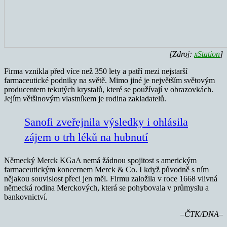
[Zdroj:
xStation
]
Firma vznikla před více než 350 lety a patří mezi nejstarší
farmaceutické podniky na světě. Mimo jiné je největším světovým
producentem tekutých krystalů, které se používají v obrazovkách.
Jejím většinovým vlastníkem je rodina zakladatelů.
Sanofi zveřejnila výsledky i ohlásila
zájem o trh léků na hubnutí
Německý Merck KGaA nemá žádnou spojitost s americkým
farmaceutickým koncernem Merck & Co. I když původně s ním
nějakou souvislost přeci jen měl. Firmu založila v roce 1668 vlivná
německá rodina Merckových, která se pohybovala v průmyslu a
bankovnictví.
–ČTK/DNA–