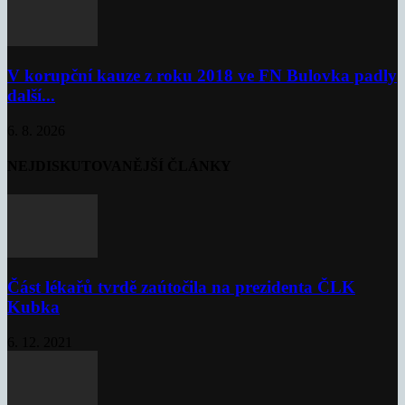
V korupční kauze z roku 2018 ve FN Bulovka padly
další...
6. 8. 2026
NEJDISKUTOVANĚJŠÍ ČLÁNKY
Část lékařů tvrdě zaútočila na prezidenta ČLK
Kubka
6. 12. 2021