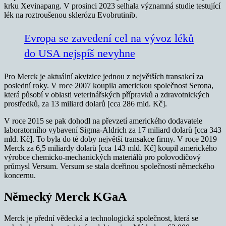
krku Xevinapang. V prosinci 2023 selhala významná studie testující
lék na roztroušenou sklerózu Evobrutinib.
Evropa se zavedení cel na vývoz léků
do USA nejspíš nevyhne
Pro Merck je aktuální akvizice jednou z největších transakcí za
poslední roky. V roce 2007 koupila americkou společnost Serona,
která působí v oblasti veterinářských přípravků a zdravotnických
prostředků, za 13 miliard dolarů [cca 286 mld. Kč].
V roce 2015 se pak dohodl na převzetí amerického dodavatele
laboratorního vybavení Sigma-Aldrich za 17 miliard dolarů [cca 343
mld. Kč]. To byla do té doby největší transakce firmy. V roce 2019
Merck za 6,5 miliardy dolarů [cca 143 mld. Kč] koupil amerického
výrobce chemicko-mechanických materiálů pro polovodičový
průmysl Versum. Versum se stala dceřinou společností německého
koncernu.
Německý Merck KGaA
Merck je přední vědecká a technologická společnost, která se