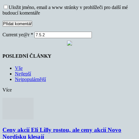
Uložit jméno, email a www stránky v prohlížeči pro další mé
budoucí komentáře
Current ye@r
*
POSLEDNÍ ČLÁNKY
Vše
Nejlepší
Nejpopulárnější
Více
Ceny akcií Eli Lilly rostou, ale ceny akcií Novo
Nordisku klesají