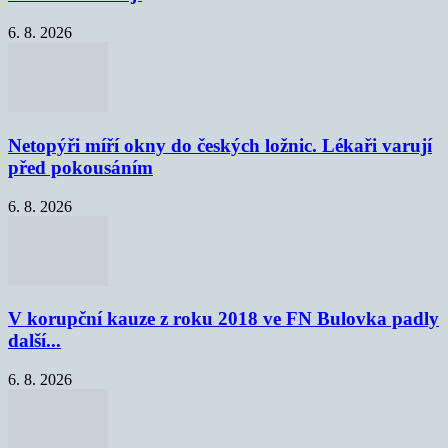
6. 8. 2026
Netopýři míří okny do českých ložnic. Lékaři varují
před pokousáním
6. 8. 2026
V korupční kauze z roku 2018 ve FN Bulovka padly
další...
6. 8. 2026