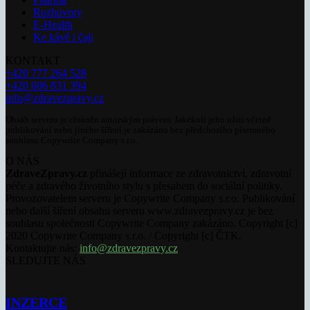
Rozhovory
E-Health
Ke kávě i čaji
KONTAKT
+420 777 264 528
+420 606 831 394
info@zdravezpravy.cz
Obsah serveru je chráněn autorským právem. Jakékoli jeho užití včetně
publikování nebo jiného šíření je zakázáno bez předchozího písemného
souhlasu Copywrite Company s.r.o.
O NÁS
ZdraveZpravy.cz
přinášejí informace ze zdravotnictví, zdravotní
péče a zdravého životního stylu s přesahem do sociální politiky.
Provozovatelem serveru je Copywrite Company s.r.o. Publikování
nebo další šíření obsahu serveru www.zdravezpravy.cz je bez
souhlasu společnosti Copywrite Company zakázáno. Copyright [c]
2020 Copywrite Company s.r.o. / Copyright [c] ČTK.
Kontaktujte nás:
info@zdravezpravy.cz
SLEDUJTE NÁS
INZERCE