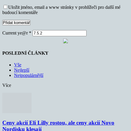
Uložit jméno, email a www stránky v prohlížeči pro další mé
budoucí komentáře
Current ye@r
*
POSLEDNÍ ČLÁNKY
Vše
Nejlepší
Nejpopulárnější
Více
Ceny akcií Eli Lilly rostou, ale ceny akcií Novo
Nordisku klesají