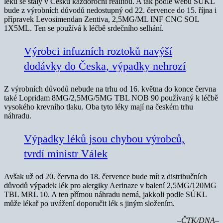
léků se staly v Česku každoroční realitou. A tak podle webu SÚKL
bude z výrobních důvodů nedostupný od 22. července do 15. října i
přípravek Levosimendan Zentiva, 2,5MG/ML INF CNC SOL
1X5ML. Ten se používá k léčbě srdečního selhání.
Výrobci infuzních roztoků navýší
dodávky do Česka, výpadky nehrozí
Z výrobních důvodů nebude na trhu od 16. května do konce června
také Lopridam 8MG/2,5MG/5MG TBL NOB 90 používaný k léčbě
vysokého krevního tlaku. Oba tyto léky mají na českém trhu
náhradu.
Výpadky léků jsou chybou výrobců,
tvrdí ministr Válek
Avšak už od 20. června do 18. července bude mít z distribučních
důvodů výpadek lék pro alergiky Aerinaze v balení 2,5MG/120MG
TBL MRL 10. A ten přímou náhradu nemá, jakkoli podle SÚKL
může lékař po uvážení doporučit lék s jiným složením.
–ČTK/DNA–