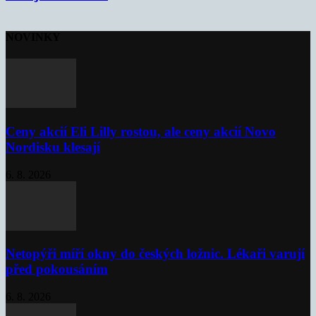
NOVINKY
Ceny akcií Eli Lilly rostou, ale ceny akcií Novo
Nordisku klesají
6. 8. 2026
Netopýři míří okny do českých ložnic. Lékaři varují
před pokousáním
6. 8. 2026