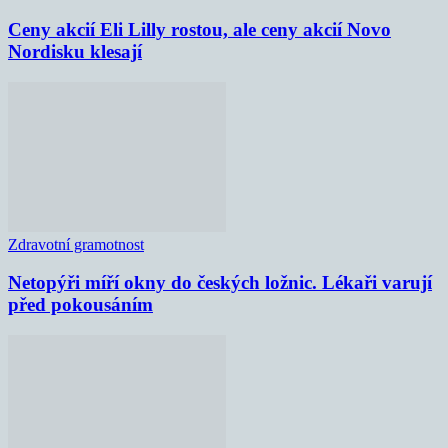
Ceny akcií Eli Lilly rostou, ale ceny akcií Novo
Nordisku klesají
Zdravotní gramotnost
Netopýři míří okny do českých ložnic. Lékaři varují
před pokousáním