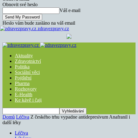
Obnovit své heslo
Váš e-mail
Heslo vám bude zasláno na váš email
zdravezpravy.cz
Aktuality
Zdravotnictví
Politika
Sociální věci
Pojištění
Pharma
Rozhovory
E-Health
Ke kávě i čaji
Domů
Léčiva
Z českého trhu vypadne antidepresivum Anafranil i
další léky
Léčiva