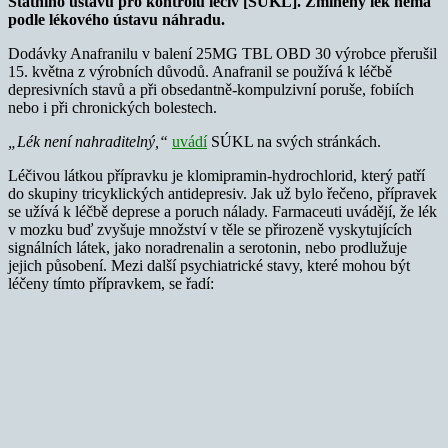
Státního ústavu pro kontrolu léčiv [SÚKL]. Zmíněný lék nemá
podle lékového ústavu náhradu.
Dodávky Anafranilu v balení 25MG TBL OBD 30 výrobce přerušil
15. května z výrobních důvodů. Anafranil se používá k léčbě
depresivních stavů a při obsedantně-kompulzivní poruše, fobiích
nebo i při chronických bolestech.
„Lék není nahraditelný,“
uvádí
SÚKL na svých stránkách.
Léčivou látkou přípravku je klomipramin-hydrochlorid, který patří
do skupiny tricyklických antidepresiv. Jak už bylo řečeno, přípravek
se užívá k léčbě deprese a poruch nálady. Farmaceuti uvádějí, že lék
v mozku buď zvyšuje množství v těle se přirozeně vyskytujících
signálních látek, jako noradrenalin a serotonin, nebo prodlužuje
jejich působení. Mezi další psychiatrické stavy, které mohou být
léčeny tímto přípravkem, se řadí: