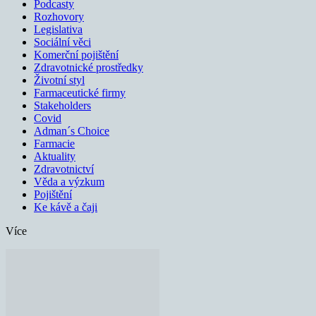
Podcasty
Rozhovory
Legislativa
Sociální věci
Komerční pojištění
Zdravotnické prostředky
Životní styl
Farmaceutické firmy
Stakeholders
Covid
Adman´s Choice
Farmacie
Aktuality
Zdravotnictví
Věda a výzkum
Pojištění
Ke kávě a čaji
Více