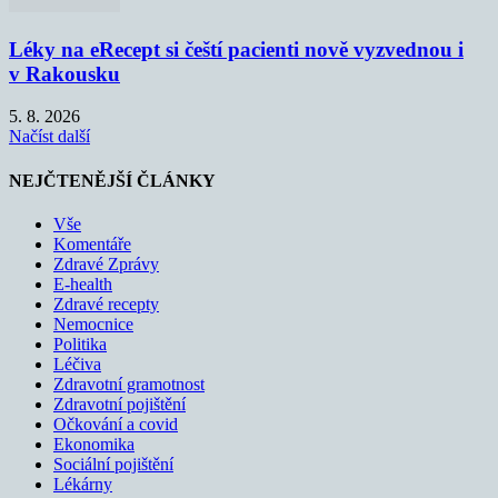
Léky na eRecept si čeští pacienti nově vyzvednou i
v Rakousku
5. 8. 2026
Načíst další
NEJČTENĚJŠÍ ČLÁNKY
Vše
Komentáře
Zdravé Zprávy
E-health
Zdravé recepty
Nemocnice
Politika
Léčiva
Zdravotní gramotnost
Zdravotní pojištění
Očkování a covid
Ekonomika
Sociální pojištění
Lékárny