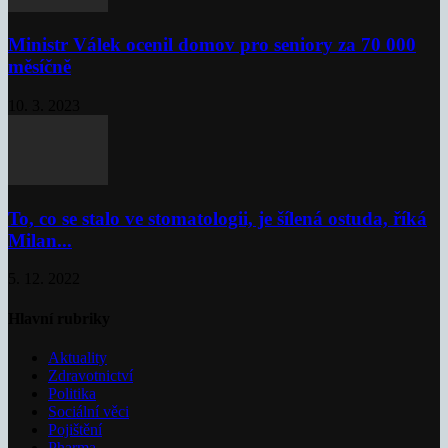
Ministr Válek ocenil domov pro seniory za 70 000
měsíčně
10. 3. 2023
To, co se stalo ve stomatologii, je šílená ostuda, říká
Milan...
5. 12. 2022
Hlavní rubriky
Aktuality
Zdravotnictví
Politika
Sociální věci
Pojištění
Pharma