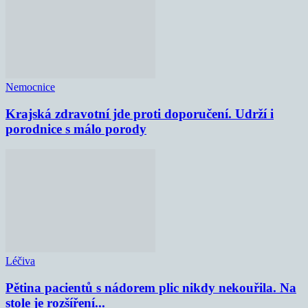
Nemocnice
Krajská zdravotní jde proti doporučení. Udrží i
porodnice s málo porody
Léčiva
Pětina pacientů s nádorem plic nikdy nekouřila. Na
stole je rozšíření...