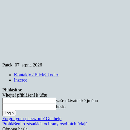
Pátek, 07. srpna 2026
Kontakty / Etický kodex
Inzerce
Přihlásit se
Vítejte! přihlášení k účtu
vaše uživatelské jméno
heslo
Forgot your password? Get help
Prohlášení o zásadách ochrany osobních údajů
Obnova hesla