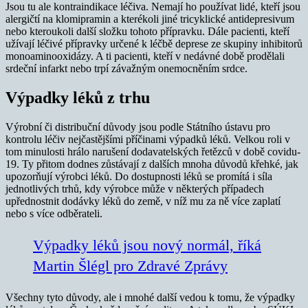
Jsou tu ale kontraindikace léčiva. Nemají ho používat lidé, kteří jsou
alergičtí na klomipramin a kterékoli jiné tricyklické antidepresivum
nebo kteroukoli další složku tohoto přípravku. Dále pacienti, kteří
užívají léčivé přípravky určené k léčbě deprese ze skupiny inhibitorů
monoaminooxidázy. A ti pacienti, kteří v nedávné době prodělali
srdeční infarkt nebo trpí závažným onemocněním srdce.
Výpadky léků z trhu
Výrobní či distribuční důvody jsou podle Státního ústavu pro
kontrolu léčiv nejčastějšími příčinami výpadků léků. Velkou roli v
tom minulosti hrálo narušení dodavatelských řetězců v době covidu-
19. Ty přitom dodnes zůstávají z dalších mnoha důvodů křehké, jak
upozorňují výrobci léků. Do dostupnosti léků se promítá i síla
jednotlivých trhů, kdy výrobce může v některých případech
upřednostnit dodávky léků do země, v níž mu za ně více zaplatí
nebo s více odběrateli.
Výpadky léků jsou nový normál, říká
Martin Šlégl pro Zdravé Zprávy
Všechny tyto důvody, ale i mnohé další vedou k tomu, že výpadky