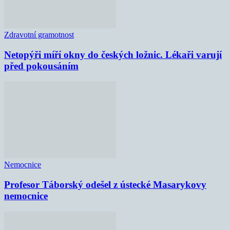
Zdravotní gramotnost
Netopýři míří okny do českých ložnic. Lékaři varují
před pokousáním
Nemocnice
Profesor Táborský odešel z ústecké Masarykovy
nemocnice