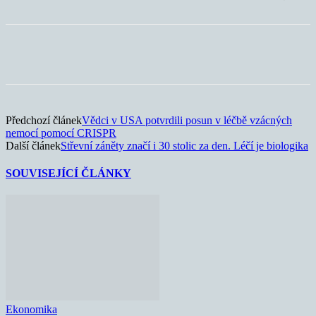
Předchozí článek
Vědci v USA potvrdili posun v léčbě vzácných
nemocí pomocí CRISPR
Další článek
Střevní záněty značí i 30 stolic za den. Léčí je biologika
SOUVISEJÍCÍ ČLÁNKY
Ekonomika