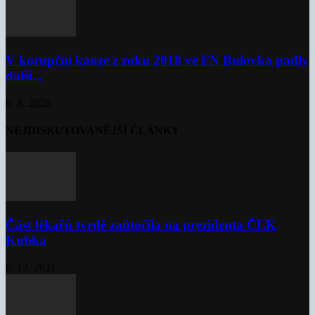
V korupční kauze z roku 2018 ve FN Bulovka padly
další...
6. 8. 2026
NEJDISKUTOVANĚJŠÍ ČLÁNKY
Část lékařů tvrdě zaútočila na prezidenta ČLK
Kubka
6. 12. 2021